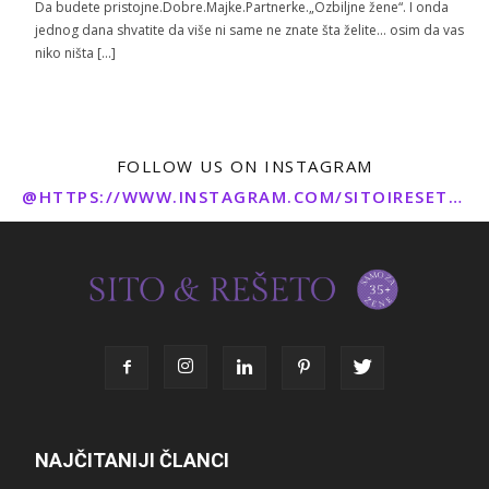
Da budete pristojne.Dobre.Majke.Partnerke.„Ozbiljne žene“. I onda
jednog dana shvatite da više ni same ne znate šta želite… osim da vas
niko ništa […]
FOLLOW US ON INSTAGRAM
@HTTPS://WWW.INSTAGRAM.COM/SITOIRESETO/
NAJČITANIJI ČLANCI