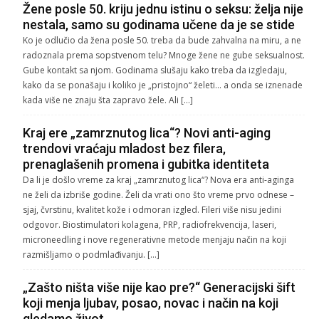
Žene posle 50. kriju jednu istinu o seksu: želja nije
nestala, samo su godinama učene da je se stide
Ko je odlučio da žena posle 50. treba da bude zahvalna na miru, a ne
radoznala prema sopstvenom telu? Mnoge žene ne gube seksualnost.
Gube kontakt sa njom. Godinama slušaju kako treba da izgledaju,
kako da se ponašaju i koliko je „pristojno“ želeti… a onda se iznenade
kada više ne znaju šta zapravo žele. Ali […]
Kraj ere „zamrznutog lica“? Novi anti-aging
trendovi vraćaju mladost bez filera,
prenaglašenih promena i gubitka identiteta
Da li je došlo vreme za kraj „zamrznutog lica“? Nova era anti-aginga
ne želi da izbriše godine. Želi da vrati ono što vreme prvo odnese –
sjaj, čvrstinu, kvalitet kože i odmoran izgled. Fileri više nisu jedini
odgovor. Biostimulatori kolagena, PRP, radiofrekvencija, laseri,
microneedling i nove regenerativne metode menjaju način na koji
razmišljamo o podmlađivanju. […]
„Zašto ništa više nije kao pre?“ Generacijski šift
koji menja ljubav, posao, novac i način na koji
gledamo život