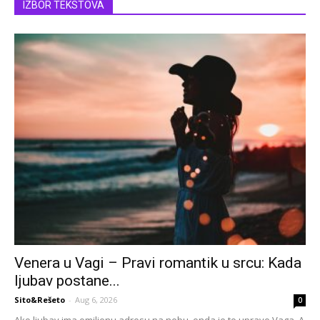
IZBOR TEKSTOVA
Venera u Vagi – Pravi romantik u srcu: Kada
ljubav postane...
Sito&Rešeto
-
Aug 6, 2026
0
Ako ljubav ima omiljenu adresu na nebu, onda je to upravo Vaga. A