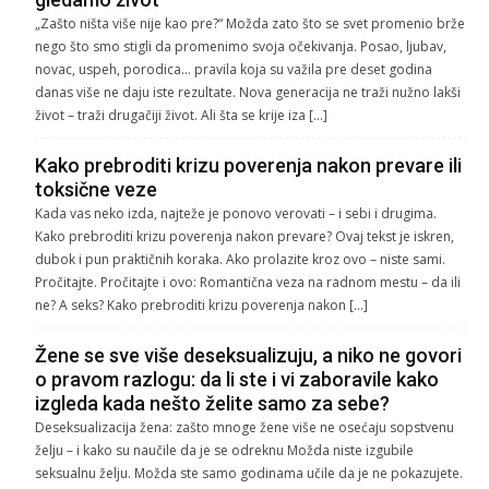
„Zašto ništa više nije kao pre?“ Možda zato što se svet promenio brže
nego što smo stigli da promenimo svoja očekivanja. Posao, ljubav,
novac, uspeh, porodica… pravila koja su važila pre deset godina
danas više ne daju iste rezultate. Nova generacija ne traži nužno lakši
život – traži drugačiji život. Ali šta se krije iza […]
Kako prebroditi krizu poverenja nakon prevare ili
toksične veze
Kada vas neko izda, najteže je ponovo verovati – i sebi i drugima.
Kako prebroditi krizu poverenja nakon prevare? Ovaj tekst je iskren,
dubok i pun praktičnih koraka. Ako prolazite kroz ovo – niste sami.
Pročitajte. Pročitajte i ovo: Romantična veza na radnom mestu – da ili
ne? A seks? Kako prebroditi krizu poverenja nakon […]
Žene se sve više deseksualizuju, a niko ne govori
o pravom razlogu: da li ste i vi zaboravile kako
izgleda kada nešto želite samo za sebe?
Deseksualizacija žena: zašto mnoge žene više ne osećaju sopstvenu
želju – i kako su naučile da je se odreknu Možda niste izgubile
seksualnu želju. Možda ste samo godinama učile da je ne pokazujete.