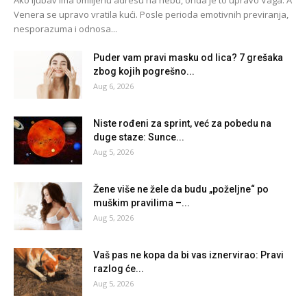
Venera se upravo vratila kući. Posle perioda emotivnih previranja,
nesporazuma i odnosa...
Puder vam pravi masku od lica? 7 grešaka
zbog kojih pogrešno...
Aug 6, 2026
Niste rođeni za sprint, već za pobedu na
duge staze: Sunce...
Aug 5, 2026
Žene više ne žele da budu „poželjne“ po
muškim pravilima –...
Aug 5, 2026
Vaš pas ne kopa da bi vas iznervirao: Pravi
razlog će...
Aug 5, 2026