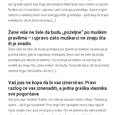
već grade uspeh koji traje decenijama Neki ljudi nisu rođeni za sprint.
Rođeni su za maraton. I upravo zato na kraju pobeđuju. Sunce trigon
Saturn u natalnoj karti nosi energiju tihih graditelja – ljudi koji ne traže
reflektore, ali ih život na kraju […]
Žene više ne žele da budu „poželjne“ po muškim
pravilima – i upravo zato muškarci ne znaju šta
ih je snašlo
Žene više ne žele da budu poželjne po starim pravilima: revolucija je
počela tamo gde je najmanje očekujete Žene više ne žele da budu
poželjne po starim pravilima. I tu počinje problem za sve koji su
navikli da znaju šta „žena treba“ da bude. Da bude lepa, ali ne previše
svesna toga. Senzualna, ali ne […]
Vaš pas ne kopa da bi vas iznervirao: Pravi
razlog će vas iznenaditi, a jedna greška vlasnika
sve pogoršava
Vaš pas nije “uništio” baštu. On vam je upravo nešto rekao. Pitanje je
samo – da li ga razumete? Pre nego što opsujete novu rupu ispod
ruža, znajte ovo: pas ne kopa iz inata. On ne planira da vam pokvari