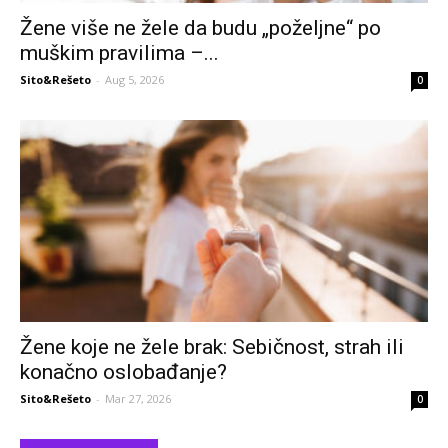
Žene više ne žele da budu „poželjne“ po
muškim pravilima –...
Sito&Rešeto
-
Aug 5, 2026
0
Žene koje ne žele brak: Sebičnost, strah ili
konačno oslobađanje?
Sito&Rešeto
-
Mar 27, 2026
0