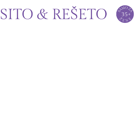
Sito&Rešeto