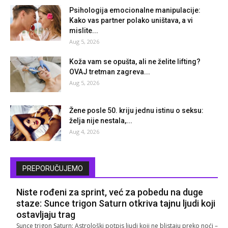
Psihologija emocionalne manipulacije:
Kako vas partner polako uništava, a vi
mislite...
Aug 5, 2026
Koža vam se opušta, ali ne želite lifting?
OVAJ tretman zagreva...
Aug 5, 2026
Žene posle 50. kriju jednu istinu o seksu:
želja nije nestala,...
Aug 4, 2026
PREPORUČUJEMO
Niste rođeni za sprint, već za pobedu na duge
staze: Sunce trigon Saturn otkriva tajnu ljudi koji
ostavljaju trag
Sunce trigon Saturn: Astrološki potpis ljudi koji ne blistaju preko noći –