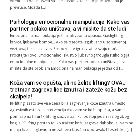
vikend niti da se osveti što ste kasnili iz kancelarije. Možda mu je
prevruće. Možda […]
Psihologija emocionalne manipulacije: Kako vas
partner polako uništava, a vi mislite da ste ludi
Emocionalna manipulacija je tiha, ali veoma opasna. Gaslighting,
krivica, ljubavne bombe… Ako se osećate izgubljeno u sopstvenoj
vezi, ovaj tekst je za vas. Prepoznajte igru i vratite svoju moć.
Pročitajte i ovo: Emocionalno iskustvo ljubavnog trougla Psihologija
emocionalne manipulacije: Kako vas partner polako uništava, a vi
mislite da ste problem Emocionalna manipulacija je jedna od […]
Koža vam se opušta, ali ne želite lifting? OVAJ
tretman zagreva lice iznutra i zateže kožu bez
skalpela!
RF lifting: zašto sve više žena bira zagrevanje kože iznutra umesto
agresivnih estetskih intervencija Ako vam se koža opušta, a sama
pomisao na hirurški lifting izaziva paniku, postoji jedan razlog zbog
kog je RF lifting postao toliko tražen: kožu zagreva duboko, ali vam ne
menja lice – i uglavnom ne zahteva klasičan oporavak. U estetskoj […]