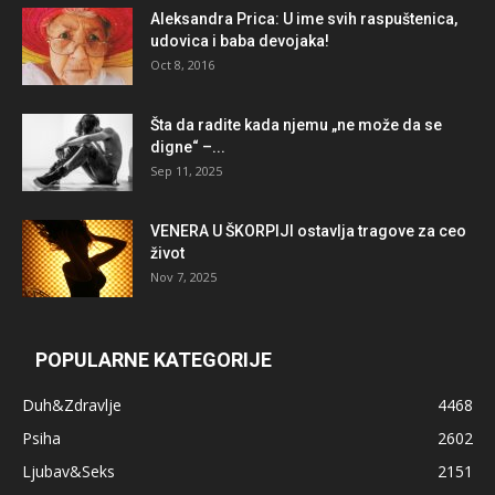
Aleksandra Prica: U ime svih raspuštenica,
udovica i baba devojaka!
Oct 8, 2016
Šta da radite kada njemu „ne može da se
digne“ –...
Sep 11, 2025
VENERA U ŠKORPIJI ostavlja tragove za ceo
život
Nov 7, 2025
POPULARNE KATEGORIJE
Duh&Zdravlje
4468
Psiha
2602
Ljubav&Seks
2151