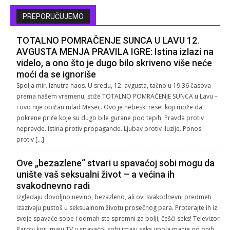
PREPORUČUJEMO
TOTALNO POMRAČENJE SUNCA U LAVU 12.
AVGUSTA MENJA PRAVILA IGRE: Istina izlazi na
videlo, a ono što je dugo bilo skriveno više neće
moći da se ignoriše
Spolja mir. Iznutra haos. U sredu, 12. avgusta, tačno u 19.36 časova
prema našem vremenu, stiže TOTALNO POMRAČENJE SUNCA u Lavu –
i ovo nije običan mlad Mesec. Ovo je nebeski reset koji može da
pokrene priče koje su dugo bile gurane pod tepih. Pravda protiv
nepravde. Istina protiv propagande. Ljubav protiv iluzije. Ponos
protiv […]
Ove „bezazlene“ stvari u spavaćoj sobi mogu da
unište vaš seksualni život – a većina ih
svakodnevno radi
Izgledaju dovoljno nevino, bezazleno, ali ovi svakodnevni predmeti
izazivaju pustoš u seksualnom životu prosečnog para. Proterajte ih iz
svoje spavaće sobe i odmah ste spremni za bolji, češći seks! Televizor
Parovi koji imaju TV u spavaćoj sobi imaju seks upola manje od onih