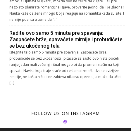
emocija i ljubavi Muškarci, možda ovo ne želite da čujete… ali pre
nego što planirate romantične izjave, proverite jedno: da li je gladna?
Nauka kaže da žene mnogo bolje reaguju na romantiku kada su site. I
ne, nije poenta u tome da […]
Radite ovo samo 5 minuta pre spavanja:
Zaspaćete brže, spavaćete mirnije i probudićete
se bez ukočenog tela
Istegnite telo samo 5 minuta pre spavanja: Zaspaćete brže,
probudićete se bez ukočenosti i pitaćete se zašto ovo niste počeli
ranije Jedan mali večernji ritual mogao bi da promeni način na koji
spavate Navika koja traje kraće od reklama između dve televizijske
emisije, ne košta ništa i ne zahteva nikakvu opremu, a može da učini
[…]
FOLLOW US ON INSTAGRAM
@