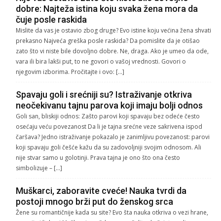
dobre: Najteža istina koju svaka žena mora da
čuje posle raskida
Mislite da vas je ostavio zbog druge? Evo istine koju većina žena shvati
prekasno Najveća greška posle raskida? Da pomislite da je otišao
zato što vi niste bile dovoljno dobre. Ne, draga. Ako je umeo da ode,
vara ili bira lakši put, to ne govori o vašoj vrednosti. Govori o
njegovim izborima. Pročitajte i ovo: […]
Spavaju goli i srećniji su? Istraživanje otkriva
neočekivanu tajnu parova koji imaju bolji odnos
Goli san, bliskiji odnos: Zašto parovi koji spavaju bez odeće često
osećaju veću povezanost Da li je tajna srećne veze sakrivena ispod
čaršava? Jedno istraživanje pokazalo je zanimljivu povezanost: parovi
koji spavaju goli češće kažu da su zadovoljniji svojim odnosom. Ali
nije stvar samo u golotinji. Prava tajna je ono što ona često
simbolizuje – […]
Muškarci, zaboravite cveće! Nauka tvrdi da
postoji mnogo brži put do ženskog srca
Žene su romantičnije kada su site? Evo šta nauka otkriva o vezi hrane,