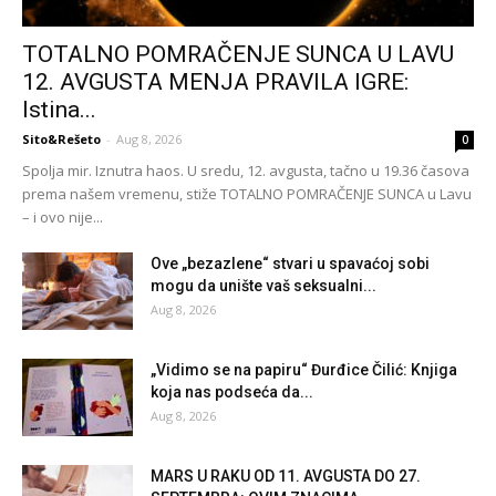
TOTALNO POMRAČENJE SUNCA U LAVU
12. AVGUSTA MENJA PRAVILA IGRE:
Istina...
Sito&Rešeto
-
Aug 8, 2026
0
Spolja mir. Iznutra haos. U sredu, 12. avgusta, tačno u 19.36 časova
prema našem vremenu, stiže TOTALNO POMRAČENJE SUNCA u Lavu
– i ovo nije...
Ove „bezazlene“ stvari u spavaćoj sobi
mogu da unište vaš seksualni...
Aug 8, 2026
„Vidimo se na papiru“ Đurđice Čilić: Knjiga
koja nas podseća da...
Aug 8, 2026
MARS U RAKU OD 11. AVGUSTA DO 27.