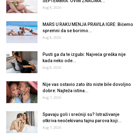
SEPTEMBRA: OVIM ZNACIMA...
Aug 8, 2026
MARS U RAKU MENJA PRAVILA IGRE: Bićemo
spremni da se borimo...
Aug 8, 2026
Pusti ga da te izgubi: Najveća greška nije
kada neko ode...
Aug 8, 2026
Nije vas ostavio zato što niste bile dovoljno
dobre: Najteža istina...
Aug 7, 2026
Spavaju goli i srećniji su? Istraživanje
otkriva neočekivanu tajnu parova koji...
Aug 7, 2026