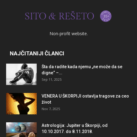
Non-profit website.
NAJČITANIJI ČLANCI
Šta da radite kada njemu „ne može da se
digne“ –...
Sep 11, 2025
VENERA U ŠKORPIJI ostavlja tragove za ceo
život
Nov 7, 2025
Astrologija: Jupiter u Škorpiji, od
10.10.2017. do 8.11.2018.