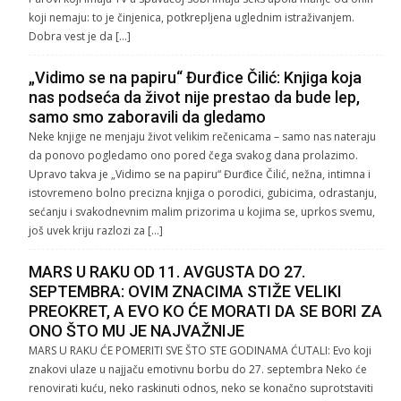
koji nemaju: to je činjenica, potkrepljena uglednim istraživanjem.
Dobra vest je da […]
„Vidimo se na papiru“ Đurđice Čilić: Knjiga koja
nas podseća da život nije prestao da bude lep,
samo smo zaboravili da gledamo
Neke knjige ne menjaju život velikim rečenicama – samo nas nateraju
da ponovo pogledamo ono pored čega svakog dana prolazimo.
Upravo takva je „Vidimo se na papiru“ Đurđice Čilić, nežna, intimna i
istovremeno bolno precizna knjiga o porodici, gubicima, odrastanju,
sećanju i svakodnevnim malim prizorima u kojima se, uprkos svemu,
još uvek kriju razlozi za […]
MARS U RAKU OD 11. AVGUSTA DO 27.
SEPTEMBRA: OVIM ZNACIMA STIŽE VELIKI
PREOKRET, A EVO KO ĆE MORATI DA SE BORI ZA
ONO ŠTO MU JE NAJVAŽNIJE
MARS U RAKU ĆE POMERITI SVE ŠTO STE GODINAMA ĆUTALI: Evo koji
znakovi ulaze u najjaču emotivnu borbu do 27. septembra Neko će
renovirati kuću, neko raskinuti odnos, neko se konačno suprotstaviti