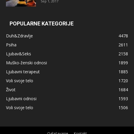
Sep 1, 2017
POPULARNE KATEGORIJE
Duh&Zdravlje
4478
Psiha
2611
Ljubav&Seks
2158
Muško-ženski odnosi
1899
Ljubavni terapeut
1885
Voli svoje telo
1720
Život
1684
Ljubavni odnosi
1593
Voli svoje telo
1506
Oglašavanje
Kontakt