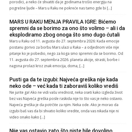
porodici, a neko će shvatiti da je godinama trošio energiju na
pogrešne ljude – Mars u Raku ne pokreće nas tamo gde bi […]
MARS U RAKU MENJA PRAVILA IGRE: Bićemo
spremni da se borimo za ono što volimo – ali i da
eksplodiramo zbog onoga što smo dugo ćutali
Mars u Raku od 11. avgusta do 27. septembra 2026: Kada emocije
postanu gorivo za borbu Mars ulazi u Raka – a odjednom više nije
pitanje ko je pobedio, nego za koga smo spremni da se borimo. Od
11. avgusta do 27. septembra 2026. planeta akcije, strasti, borbe i
nagona prolazi kroz znak emocija, doma, […]
Pusti ga da te izgubi: Najveća greška nije kada
neko ode – već kada ti zaboraviš koliko vrediš
Ne jurite ga! Ako ne vidi vašu vrednost, neka oseti kako izgleda život
bez vas Najveća greška posle raskida nije to što vas je neko ostavio.
Najveća greška je da potrčite za njim. Neka ode. Ako je morao da
izgubi baš vas da bi shvatio koliko vredite, onda vas nikada nije ni
video onako kako […]
Nije vas ostavio zato što niste bile dovoljno