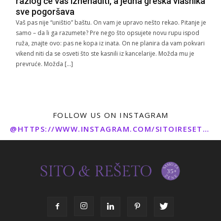
razlog će vas iznenaditi, a jedna greška vlasnika
sve pogoršava
Vaš pas nije “uništio” baštu. On vam je upravo nešto rekao. Pitanje je
samo – da li ga razumete? Pre nego što opsujete novu rupu ispod
ruža, znajte ovo: pas ne kopa iz inata. On ne planira da vam pokvari
vikend niti da se osveti što ste kasnili iz kancelarije. Možda mu je
prevruće. Možda […]
FOLLOW US ON INSTAGRAM
@HTTPS://WWW.INSTAGRAM.COM/SITOIRESETO/