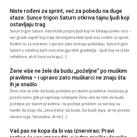
Niste rođeni za sprint, već za pobedu na duge
staze: Sunce trigon Saturn otkriva tajnu ljudi koji
ostavljaju trag
Sunce trigon Saturn: Astrološki potpis ljudi koji ne blistaju preko noći –
već grade uspeh koji traje decenijama Neki ljudi nisu rođeni za sprint.
Rođeni su za maraton. I upravo zato na kraju pobeđuju. Sunce trigon
Saturn u natalnoj karti nosi energiju tihih graditelja – ljudi koji ne traže
reflektore, ali ih život na kraju […]
Žene više ne žele da budu „poželjne“ po muškim
pravilima – i upravo zato muškarci ne znaju šta
ih je snašlo
Žene više ne žele da budu poželjne po starim pravilima: revolucija je
počela tamo gde je najmanje očekujete Žene više ne žele da budu
poželjne po starim pravilima. I tu počinje problem za sve koji su
navikli da znaju šta „žena treba“ da bude. Da bude lepa, ali ne previše
svesna toga. Senzualna, ali ne […]
Vaš pas ne kopa da bi vas iznervirao: Pravi