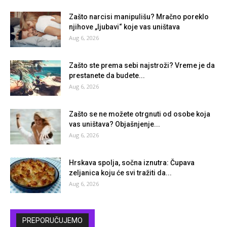
Zašto narcisi manipulišu? Mračno poreklo
njihove „ljubavi“ koje vas uništava
Aug 6, 2026
Zašto ste prema sebi najstroži? Vreme je da
prestanete da budete...
Aug 6, 2026
Zašto se ne možete otrgnuti od osobe koja
vas uništava? Objašnjenje...
Aug 6, 2026
Hrskava spolja, sočna iznutra: Čupava
zeljanica koju će svi tražiti da...
Aug 6, 2026
PREPORUČUJEMO