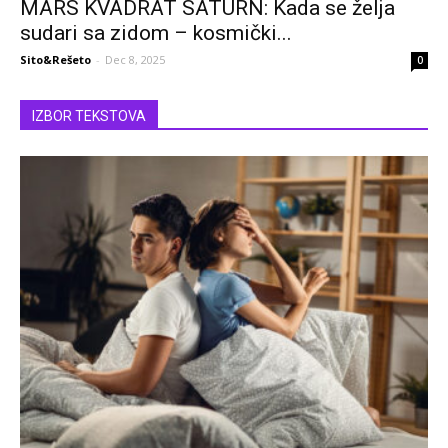
MARS KVADRAT SATURN: Kada se želja
sudari sa zidom – kosmički...
Sito&Rešeto
-
Dec 8, 2025
0
IZBOR TEKSTOVA