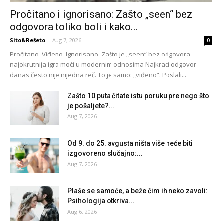
Pročitano i ignorisano: Zašto „seen“ bez
odgovora toliko boli i kako...
Sito&Rešeto
-
Aug 7, 2026
0
Pročitano. Viđeno. Ignorisano. Zašto je „seen“ bez odgovora
najokrutnija igra moći u modernim odnosima Najkraći odgovor
danas često nije nijedna reč. To je samo: „viđeno“. Poslali...
Zašto 10 puta čitate istu poruku pre nego što
je pošaljete?...
Aug 7, 2026
Od 9. do 25. avgusta ništa više neće biti
izgovoreno slučajno:...
Aug 7, 2026
Plaše se samoće, a beže čim ih neko zavoli:
Psihologija otkriva...
Aug 6, 2026