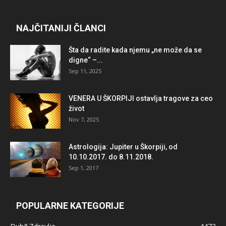
NAJČITANIJI ČLANCI
Šta da radite kada njemu „ne može da se
digne“ –...
Sep 11, 2025
VENERA U ŠKORPIJI ostavlja tragove za ceo
život
Nov 7, 2025
Astrologija: Jupiter u Škorpiji, od
10.10.2017. do 8.11.2018.
Sep 1, 2017
POPULARNE KATEGORIJE