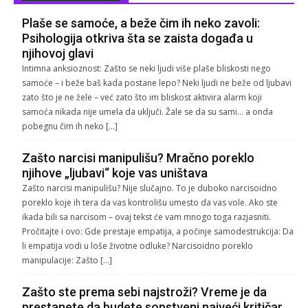
Plaše se samoće, a beže čim ih neko zavoli:
Psihologija otkriva šta se zaista događa u
njihovoj glavi
Intimna anksioznost: Zašto se neki ljudi više plaše bliskosti nego
samoće – i beže baš kada postane lepo? Neki ljudi ne beže od ljubavi
zato što je ne žele – već zato što im bliskost aktivira alarm koji
samoća nikada nije umela da uključi. Žale se da su sami… a onda
pobegnu čim ih neko […]
Zašto narcisi manipulišu? Mračno poreklo
njihove „ljubavi“ koje vas uništava
Zašto narcisi manipulišu? Nije slučajno. To je duboko narcisoidno
poreklo koje ih tera da vas kontrolišu umesto da vas vole. Ako ste
ikada bili sa narcisom – ovaj tekst će vam mnogo toga razjasniti.
Pročitajte i ovo: Gde prestaje empatija, a počinje samodestrukcija: Da
li empatija vodi u loše životne odluke? Narcisoidno poreklo
manipulacije: Zašto […]
Zašto ste prema sebi najstroži? Vreme je da
prestanete da budete sopstveni najveći kritičar