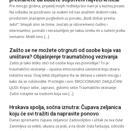
Pre mnogo godina, prijatelj mojih roditelja bio nam je u kućnoj poseti.
Na odlasku se pozdravio sa svakim od nas snažnim stiskom ruke,
prodornim značajnim pogledom uz poruku ,,Budi dobar prema
sebi!“. Smejali smo se tome, zvučalo je istovremeno čudno i
interesantno, pomalo i nerazumljivo jer takvu izreku mi u našem jeziku
nemamo. Mislili smo […]
Zašto se ne možete otrgnuti od osobe koja vas
uništava? Objašnjenje traumatičnog vezivanja
Zašto je tako teško otići od osobe koja vas povređuje? To je
traumatično vezivanje – opasna emocionalna zavisnost koju stvara
toksična veza. Ovaj tekst objašnjava šta se dešava u vašem mozgu i
kako da se oslobodite. Pročitajte i ovo: EMOCIONALNO ZAKLJUČANI
LJUDI: Krijući sebe, zapravo, gubimo sebe Traumatično vezivanje:
Zašto ostajete sa osobom koja vas […]
Hrskava spolja, sočna iznutra: Čupava zeljanica
koju će svi tražiti da napravite ponovo
Danas spremamo čupavu zeljanicu! Zadovoljstvo i užitak za sva čula!
Zanimljiva za videti, ukusna za jesti, a na dodir čista fantazija, odozdo