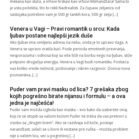
mekana kao duša, a vrhovi hrskavi kao vrhovi Kilimandžara! Sama bi
je usta poželela, što bi rekli Nadrealisti. Za čupavu zeljanicu od
sastojaka potrebno vam je 500 gr tankih kora, 500 gr zelja […]
Venera u Vagi – Pravi romantik u srcu: Kada
ljubav postane najlepši jezik duše
Ako ljubav ima omiljenu adresu na nebu, onda je to upravo Vaga. A
Venera se upravo vratila kući. Posle perioda emotivnih previranja,
nesporazuma i odnosa koji su više ličili na borbu nego na ljubav, stiže
potpuno drugačija energija. Venera u Vagi budi romantiku. Podseća
nas koliko vrede nežnost, poštovanje i iskren razgovor. Donosi nova
poznanstva, […]
Puder vam pravi masku od lica? 7 grešaka zbog
kojih pogrešno birate nijansu i formulu – a ova
jedna je najčešća!
Puder vam možda izgleda kao maska – evo kako da izaberete onaj
koji će se stopiti sa vašom kožom Puder ne treba da vas pretvori u
osobu sa „drugim licem“. Ako se razdvaja od kože, postaje
narandžast, uvlači se u bore ili nestane pre ručka – možda problem
nije u vašem licu, već u pogrešnoj […]