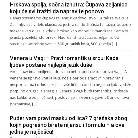
Hrskava spolja, sočna iznutra: Čupava zeljanica
koju će svi tražiti da napravite ponovo
Danas spremamo čupavu zeljanicu! Zadovoljstvo i užitak za sva čula!
Zanimljiva za videti, ukusna za jesti, a na dodir čista fantazija, odozdo
mekana kao duša, a vrhovi hrskavi kao vrhovi Kilimandžara! Sama bi
je usta poželela, što bi rekli Nadrealisti. Za čupavu zeljanicu od
sastojaka potrebno vam je 500 gr tankih kora, 500 gr zelja […]
Venera u Vagi – Pravi romantik u srcu: Kada
ljubav postane najlepši jezik duše
Ako ljubav ima omiljenu adresu na nebu, onda je to upravo Vaga. A
Venera se upravo vratila kući. Posle perioda emotivnih previranja,
nesporazuma i odnosa koji su više ličili na borbu nego na ljubav, stiže
potpuno drugačija energija. Venera u Vagi budi romantiku. Podseća
nas koliko vrede nežnost, poštovanje i iskren razgovor. Donosi nova
poznanstva, […]
Puder vam pravi masku od lica? 7 grešaka zbog
kojih pogrešno birate nijansu i formulu – a ova
jedna je najčešća!