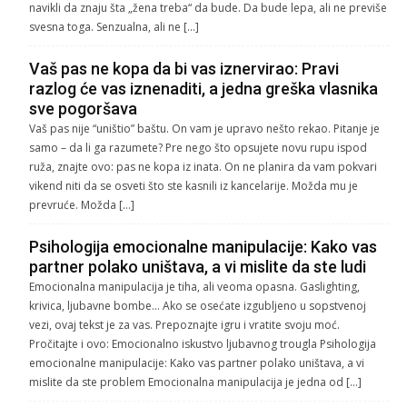
navikli da znaju šta „žena treba“ da bude. Da bude lepa, ali ne previše
svesna toga. Senzualna, ali ne […]
Vaš pas ne kopa da bi vas iznervirao: Pravi
razlog će vas iznenaditi, a jedna greška vlasnika
sve pogoršava
Vaš pas nije “uništio” baštu. On vam je upravo nešto rekao. Pitanje je
samo – da li ga razumete? Pre nego što opsujete novu rupu ispod
ruža, znajte ovo: pas ne kopa iz inata. On ne planira da vam pokvari
vikend niti da se osveti što ste kasnili iz kancelarije. Možda mu je
prevruće. Možda […]
Psihologija emocionalne manipulacije: Kako vas
partner polako uništava, a vi mislite da ste ludi
Emocionalna manipulacija je tiha, ali veoma opasna. Gaslighting,
krivica, ljubavne bombe… Ako se osećate izgubljeno u sopstvenoj
vezi, ovaj tekst je za vas. Prepoznajte igru i vratite svoju moć.
Pročitajte i ovo: Emocionalno iskustvo ljubavnog trougla Psihologija
emocionalne manipulacije: Kako vas partner polako uništava, a vi
mislite da ste problem Emocionalna manipulacija je jedna od […]