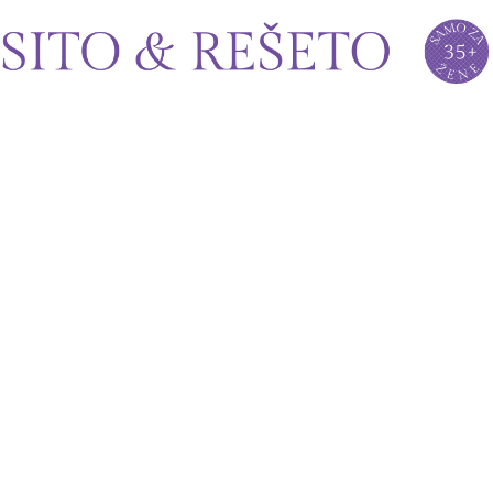
Sito&Rešeto