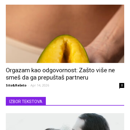
Orgazam kao odgovornost: Zašto više ne
smeš da ga prepuštaš partneru
Sito&Rešeto
-
Apr 14, 2026
0
IZBOR TEKSTOVA