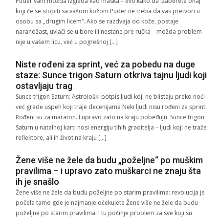
Puder vam možda izgleda kao maska – evo kako da izaberete onaj
koji će se stopiti sa vašom kožom Puder ne treba da vas pretvori u
osobu sa „drugim licem“. Ako se razdvaja od kože, postaje
narandžast, uvlači se u bore ili nestane pre ručka – možda problem
nije u vašem licu, već u pogrešnoj […]
Niste rođeni za sprint, već za pobedu na duge
staze: Sunce trigon Saturn otkriva tajnu ljudi koji
ostavljaju trag
Sunce trigon Saturn: Astrološki potpis ljudi koji ne blistaju preko noći –
već grade uspeh koji traje decenijama Neki ljudi nisu rođeni za sprint.
Rođeni su za maraton. I upravo zato na kraju pobeđuju. Sunce trigon
Saturn u natalnoj karti nosi energiju tihih graditelja – ljudi koji ne traže
reflektore, ali ih život na kraju […]
Žene više ne žele da budu „poželjne“ po muškim
pravilima – i upravo zato muškarci ne znaju šta
ih je snašlo
Žene više ne žele da budu poželjne po starim pravilima: revolucija je
počela tamo gde je najmanje očekujete Žene više ne žele da budu
poželjne po starim pravilima. I tu počinje problem za sve koji su