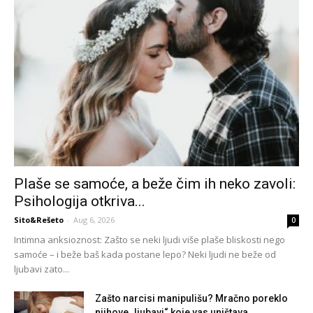
Plaše se samoće, a beže čim ih neko zavoli:
Psihologija otkriva...
Sito&Rešeto
-
Aug 6, 2026
0
Intimna anksioznost: Zašto se neki ljudi više plaše bliskosti nego
samoće – i beže baš kada postane lepo? Neki ljudi ne beže od
ljubavi zato...
Zašto narcisi manipulišu? Mračno poreklo
njihove „ljubavi“ koje vas uništava