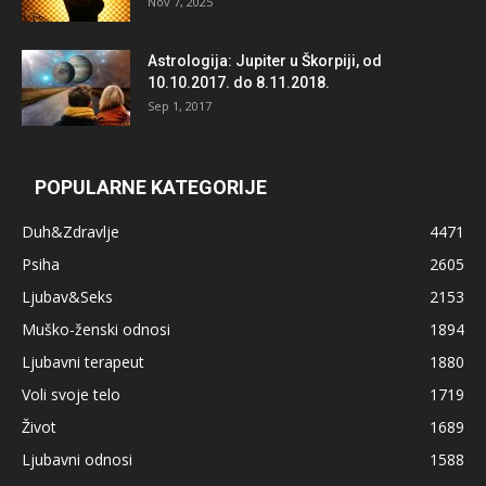
Nov 7, 2025
Astrologija: Jupiter u Škorpiji, od
10.10.2017. do 8.11.2018.
Sep 1, 2017
POPULARNE KATEGORIJE
Duh&Zdravlje
4471
Psiha
2605
Ljubav&Seks
2153
Muško-ženski odnosi
1894
Ljubavni terapeut
1880
Voli svoje telo
1719
Život
1689
Ljubavni odnosi
1588