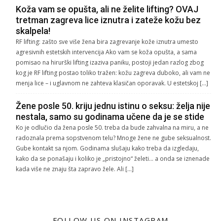
Koža vam se opušta, ali ne želite lifting? OVAJ
tretman zagreva lice iznutra i zateže kožu bez
skalpela!
RF lifting: zašto sve više žena bira zagrevanje kože iznutra umesto
agresivnih estetskih intervencija Ako vam se koža opušta, a sama
pomisao na hirurški lifting izaziva paniku, postoji jedan razlog zbog
kog je RF lifting postao toliko tražen: kožu zagreva duboko, ali vam ne
menja lice – i uglavnom ne zahteva klasičan oporavak. U estetskoj […]
Žene posle 50. kriju jednu istinu o seksu: želja nije
nestala, samo su godinama učene da je se stide
Ko je odlučio da žena posle 50. treba da bude zahvalna na miru, a ne
radoznala prema sopstvenom telu? Mnoge žene ne gube seksualnost.
Gube kontakt sa njom. Godinama slušaju kako treba da izgledaju,
kako da se ponašaju i koliko je „pristojno“ želeti… a onda se iznenade
kada više ne znaju šta zapravo žele. Ali […]
FOLLOW US ON INSTAGRAM