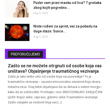
Puder vam pravi masku od lica? 7 grešaka
zbog kojih pogrešno...
Aug 6, 2026
Niste rođeni za sprint, već za pobedu na
duge staze: Sunce...
Aug 5, 2026
PREPORUČUJEMO
Zašto se ne možete otrgnuti od osobe koja vas
uništava? Objašnjenje traumatičnog vezivanja
Zašto je tako teško otići od osobe koja vas povređuje? To je
traumatično vezivanje – opasna emocionalna zavisnost koju stvara
toksična veza. Ovaj tekst objašnjava šta se dešava u vašem mozgu i
kako da se oslobodite. Pročitajte i ovo: EMOCIONALNO ZAKLJUČANI
LJUDI: Krijući sebe, zapravo, gubimo sebe Traumatično vezivanje:
Zašto ostajete sa osobom koja vas […]