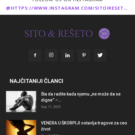
@HTTPS://WWW.INSTAGRAM.COM/SITOIRESETO/
NAJČITANIJI ČLANCI
Šta da radite kada njemu „ne može da se
digne“ –...
Sep 11, 2025
VENERA U ŠKORPIJI ostavlja tragove za ceo
život