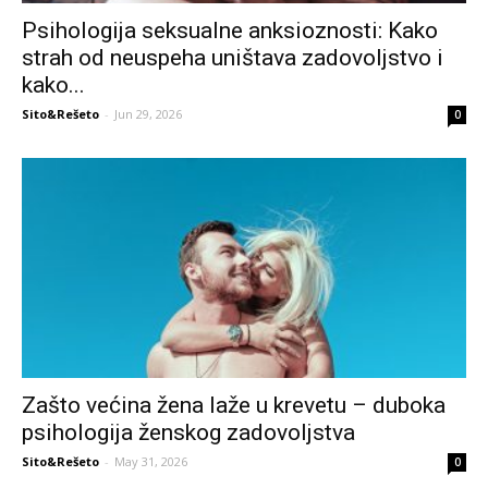
Psihologija seksualne anksioznosti: Kako
strah od neuspeha uništava zadovoljstvo i
kako...
Sito&Rešeto
-
Jun 29, 2026
0
Zašto većina žena laže u krevetu – duboka
psihologija ženskog zadovoljstva
Sito&Rešeto
-
May 31, 2026
0