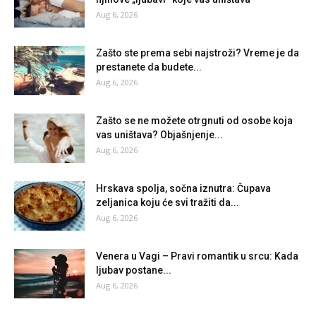
Aug 6, 2026
Zašto ste prema sebi najstroži? Vreme je da
prestanete da budete...
Aug 6, 2026
Zašto se ne možete otrgnuti od osobe koja
vas uništava? Objašnjenje...
Aug 6, 2026
Hrskava spolja, sočna iznutra: Čupava
zeljanica koju će svi tražiti da...
Aug 6, 2026
Venera u Vagi – Pravi romantik u srcu: Kada
ljubav postane...
Aug 6, 2026