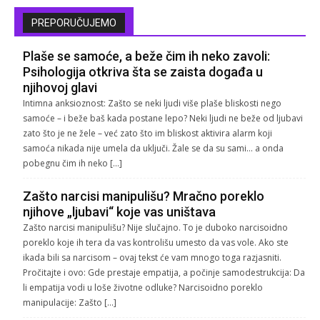
PREPORUČUJEMO
Plaše se samoće, a beže čim ih neko zavoli:
Psihologija otkriva šta se zaista događa u
njihovoj glavi
Intimna anksioznost: Zašto se neki ljudi više plaše bliskosti nego
samoće – i beže baš kada postane lepo? Neki ljudi ne beže od ljubavi
zato što je ne žele – već zato što im bliskost aktivira alarm koji
samoća nikada nije umela da uključi. Žale se da su sami… a onda
pobegnu čim ih neko […]
Zašto narcisi manipulišu? Mračno poreklo
njihove „ljubavi“ koje vas uništava
Zašto narcisi manipulišu? Nije slučajno. To je duboko narcisoidno
poreklo koje ih tera da vas kontrolišu umesto da vas vole. Ako ste
ikada bili sa narcisom – ovaj tekst će vam mnogo toga razjasniti.
Pročitajte i ovo: Gde prestaje empatija, a počinje samodestrukcija: Da
li empatija vodi u loše životne odluke? Narcisoidno poreklo
manipulacije: Zašto […]