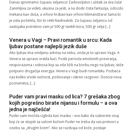
Danas spremamo čupavu zeljanicu! Zadovoljstvo i užitak za sva čula!
Zanimljiva za videti, ukusna za jesti, a na dodir čista fantazija, odozdo
mekana kao duša, a vrhovi hrskavi kao vrhovi Kilimandžara! Sama bi
je usta poželela, što bi rekli Nadrealisti. Za čupavu zeljanicu od
sastojaka potrebno vam je 500 gr tankih kora, 500 gr zelja […]
Venera u Vagi – Pravi romantik u srcu: Kada
ljubav postane najlepši jezik duše
Ako ljubav ima omiljenu adresu na nebu, onda je to upravo Vaga. A
Venera se upravo vratila kući. Posle perioda emotivnih previranja,
nesporazuma i odnosa koji su više ličili na borbu nego na ljubav, stiže
potpuno drugačija energija. Venera u Vagi budi romantiku. Podseća
nas koliko vrede nežnost, poštovanje i iskren razgovor. Donosi nova
poznanstva, […]
Puder vam pravi masku od lica? 7 grešaka zbog
kojih pogrešno birate nijansu i formulu – a ova
jedna je najčešća!
Puder vam možda izgleda kao maska – evo kako da izaberete onaj
koji će se stopiti sa vašom kožom Puder ne treba da vas pretvori u
osobu sa „drugim licem“. Ako se razdvaja od kože, postaje