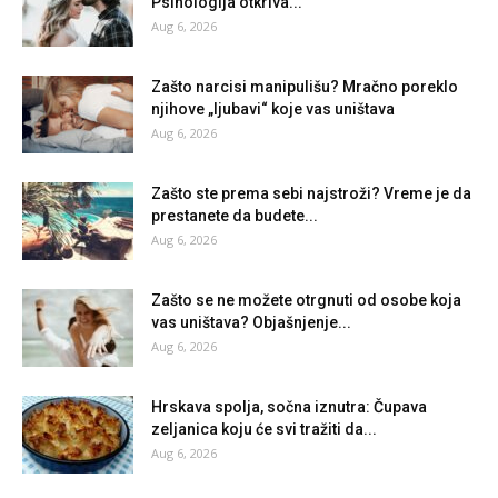
Psihologija otkriva...
Aug 6, 2026
Zašto narcisi manipulišu? Mračno poreklo
njihove „ljubavi“ koje vas uništava
Aug 6, 2026
Zašto ste prema sebi najstroži? Vreme je da
prestanete da budete...
Aug 6, 2026
Zašto se ne možete otrgnuti od osobe koja
vas uništava? Objašnjenje...
Aug 6, 2026
Hrskava spolja, sočna iznutra: Čupava
zeljanica koju će svi tražiti da...
Aug 6, 2026