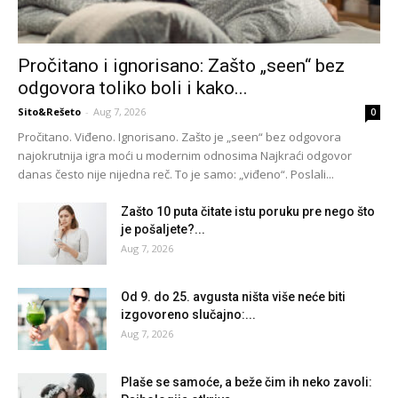
Pročitano i ignorisano: Zašto „seen“ bez
odgovora toliko boli i kako...
Sito&Rešeto
-
Aug 7, 2026
0
Pročitano. Viđeno. Ignorisano. Zašto je „seen“ bez odgovora
najokrutnija igra moći u modernim odnosima Najkraći odgovor
danas često nije nijedna reč. To je samo: „viđeno“. Poslali...
Zašto 10 puta čitate istu poruku pre nego što
je pošaljete?...
Aug 7, 2026
Od 9. do 25. avgusta ništa više neće biti
izgovoreno slučajno:...
Aug 7, 2026
Plaše se samoće, a beže čim ih neko zavoli: