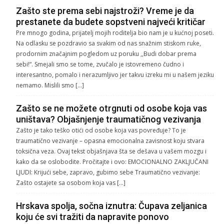
Zašto ste prema sebi najstroži? Vreme je da
prestanete da budete sopstveni najveći kritičar
Pre mnogo godina, prijatelj mojih roditelja bio nam je u kućnoj poseti.
Na odlasku se pozdravio sa svakim od nas snažnim stiskom ruke,
prodornim značajnim pogledom uz poruku ,,Budi dobar prema
sebi!“. Smejali smo se tome, zvučalo je istovremeno čudno i
interesantno, pomalo i nerazumljivo jer takvu izreku mi u našem jeziku
nemamo. Mislili smo […]
Zašto se ne možete otrgnuti od osobe koja vas
uništava? Objašnjenje traumatičnog vezivanja
Zašto je tako teško otići od osobe koja vas povređuje? To je
traumatično vezivanje – opasna emocionalna zavisnost koju stvara
toksična veza. Ovaj tekst objašnjava šta se dešava u vašem mozgu i
kako da se oslobodite. Pročitajte i ovo: EMOCIONALNO ZAKLJUČANI
LJUDI: Krijući sebe, zapravo, gubimo sebe Traumatično vezivanje:
Zašto ostajete sa osobom koja vas […]
Hrskava spolja, sočna iznutra: Čupava zeljanica
koju će svi tražiti da napravite ponovo