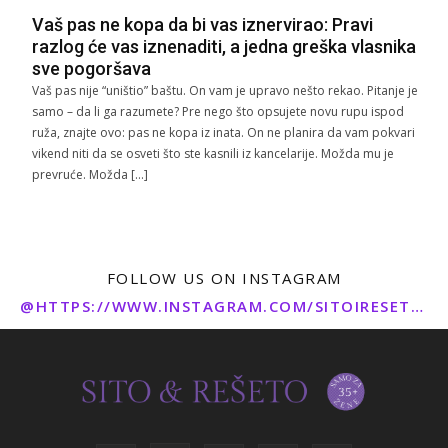
Vaš pas ne kopa da bi vas iznervirao: Pravi
razlog će vas iznenaditi, a jedna greška vlasnika
sve pogoršava
Vaš pas nije “uništio” baštu. On vam je upravo nešto rekao. Pitanje je
samo – da li ga razumete? Pre nego što opsujete novu rupu ispod
ruža, znajte ovo: pas ne kopa iz inata. On ne planira da vam pokvari
vikend niti da se osveti što ste kasnili iz kancelarije. Možda mu je
prevruće. Možda […]
FOLLOW US ON INSTAGRAM
@HTTPS://WWW.INSTAGRAM.COM/SITOIRESETO/