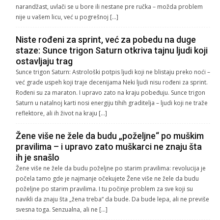
narandžast, uvlači se u bore ili nestane pre ručka – možda problem
nije u vašem licu, već u pogrešnoj […]
Niste rođeni za sprint, već za pobedu na duge
staze: Sunce trigon Saturn otkriva tajnu ljudi koji
ostavljaju trag
Sunce trigon Saturn: Astrološki potpis ljudi koji ne blistaju preko noći –
već grade uspeh koji traje decenijama Neki ljudi nisu rođeni za sprint.
Rođeni su za maraton. I upravo zato na kraju pobeđuju. Sunce trigon
Saturn u natalnoj karti nosi energiju tihih graditelja – ljudi koji ne traže
reflektore, ali ih život na kraju […]
Žene više ne žele da budu „poželjne“ po muškim
pravilima – i upravo zato muškarci ne znaju šta
ih je snašlo
Žene više ne žele da budu poželjne po starim pravilima: revolucija je
počela tamo gde je najmanje očekujete Žene više ne žele da budu
poželjne po starim pravilima. I tu počinje problem za sve koji su
navikli da znaju šta „žena treba“ da bude. Da bude lepa, ali ne previše
svesna toga. Senzualna, ali ne […]