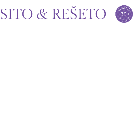
Sito&Rešeto