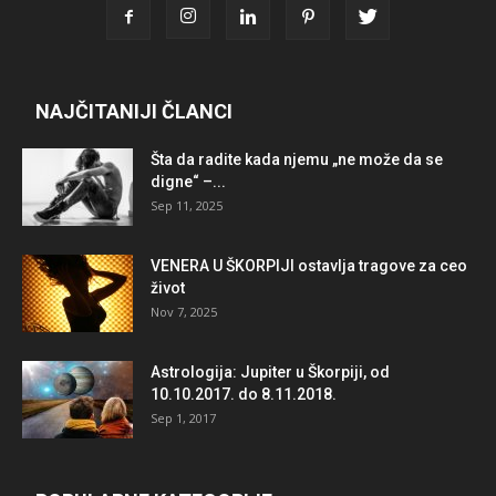
NAJČITANIJI ČLANCI
Šta da radite kada njemu „ne može da se
digne“ –...
Sep 11, 2025
VENERA U ŠKORPIJI ostavlja tragove za ceo
život
Nov 7, 2025
Astrologija: Jupiter u Škorpiji, od
10.10.2017. do 8.11.2018.
Sep 1, 2017