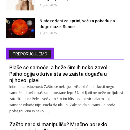
Aug 6, 2026
Niste rođeni za sprint, već za pobedu na
duge staze: Sunce...
Aug 5, 2026
PREPORUČUJEMO
Plaše se samoće, a beže čim ih neko zavoli:
Psihologija otkriva šta se zaista događa u
njihovoj glavi
Intimna anksioznost: Zašto se neki ljudi više plaše bliskosti nego
samoće – i beže baš kada postane lepo? Neki ljudi ne beže od ljubavi
zato što je ne žele – već zato što im bliskost aktivira alarm koji
samoća nikada nije umela da uključi. Žale se da su sami… a onda
pobegnu čim ih neko […]
Zašto narcisi manipulišu? Mračno poreklo