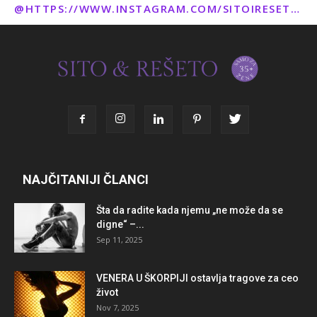
@HTTPS://WWW.INSTAGRAM.COM/SITOIRESETO/
NAJČITANIJI ČLANCI
Šta da radite kada njemu „ne može da se
digne“ –...
Sep 11, 2025
VENERA U ŠKORPIJI ostavlja tragove za ceo
život
Nov 7, 2025