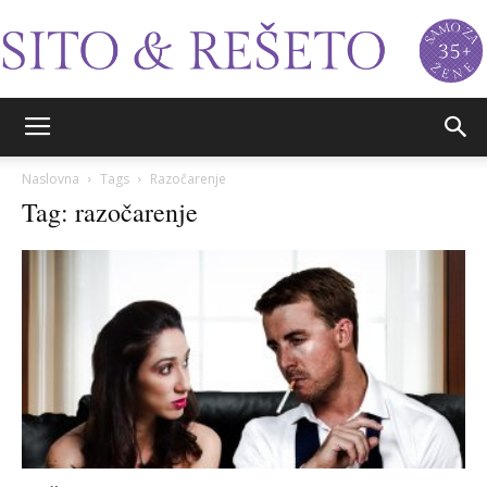
Sito&Rešeto
Naslovna
Tags
Razočarenje
Tag: razočarenje