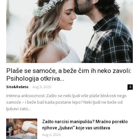
Plaše se samoće, a beže čim ih neko zavoli:
Psihologija otkriva...
Sito&Rešeto
-
Aug 6, 2026
0
Intimna anksioznost: Zašto se neki ljudi više plaše bliskosti nego
samoće – i beže baš kada postane lepo? Neki ljudi ne beže od
ljubavi zato...
Zašto narcisi manipulišu? Mračno poreklo
njihove „ljubavi“ koje vas uništava
Aug 6, 2026