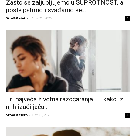
Zašto se zaljubljujemo u SUPROTNOST, a
posle patimo i svađamo se:...
Sito&Rešeto
-
Nov 21, 2025
0
Tri najveća životna razočaranja – i kako iz
njih izaći jača...
Sito&Rešeto
-
Oct 25, 2025
0