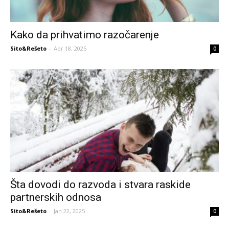
Kako da prihvatimo razočarenje
Sito&Rešeto
-
Apr 18, 2025
0
Šta dovodi do razvoda i stvara raskide
partnerskih odnosa
Sito&Rešeto
-
Jan 22, 2025
0