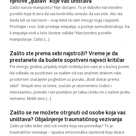
njihove „ljubavi“ koje vas uništava
Zašto narcisi manipulišu? Nije slučajno. To je duboko narcisoidno
poreklo koje ih tera da vas kontrolišu umesto da vas vole. Ako ste
ikada bili sa narcisom – ovaj tekst će vam mnogo toga razjasniti.
Pročitajte i ovo: Gde prestaje empatija, a počinje samodestrukcija: Da
li empatija vodi u loše životne odluke? Narcisoidno poreklo
manipulacije: Zašto […]
Zašto ste prema sebi najstroži? Vreme je da
prestanete da budete sopstveni najveći kritičar
Pre mnogo godina, prijatelj mojih roditelja bio nam je u kućnoj poseti.
Na odlasku se pozdravio sa svakim od nas snažnim stiskom ruke,
prodornim značajnim pogledom uz poruku ,,Budi dobar prema
sebi!“. Smejali smo se tome, zvučalo je istovremeno čudno i
interesantno, pomalo i nerazumljivo jer takvu izreku mi u našem jeziku
nemamo. Mislili smo […]
Zašto se ne možete otrgnuti od osobe koja vas
uništava? Objašnjenje traumatičnog vezivanja
Zašto je tako teško otići od osobe koja vas povređuje? To je
traumatično vezivanje – opasna emocionalna zavisnost koju stvara