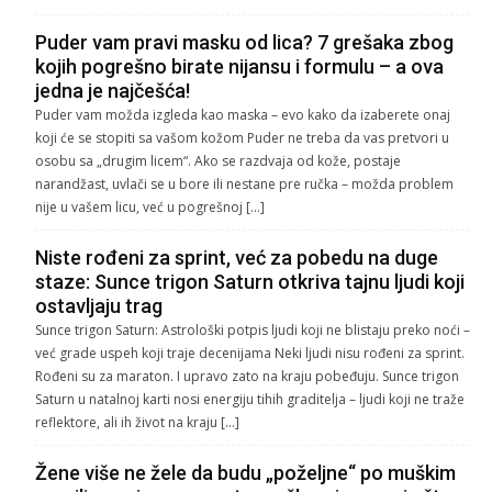
Puder vam pravi masku od lica? 7 grešaka zbog
kojih pogrešno birate nijansu i formulu – a ova
jedna je najčešća!
Puder vam možda izgleda kao maska – evo kako da izaberete onaj
koji će se stopiti sa vašom kožom Puder ne treba da vas pretvori u
osobu sa „drugim licem“. Ako se razdvaja od kože, postaje
narandžast, uvlači se u bore ili nestane pre ručka – možda problem
nije u vašem licu, već u pogrešnoj […]
Niste rođeni za sprint, već za pobedu na duge
staze: Sunce trigon Saturn otkriva tajnu ljudi koji
ostavljaju trag
Sunce trigon Saturn: Astrološki potpis ljudi koji ne blistaju preko noći –
već grade uspeh koji traje decenijama Neki ljudi nisu rođeni za sprint.
Rođeni su za maraton. I upravo zato na kraju pobeđuju. Sunce trigon
Saturn u natalnoj karti nosi energiju tihih graditelja – ljudi koji ne traže
reflektore, ali ih život na kraju […]
Žene više ne žele da budu „poželjne“ po muškim