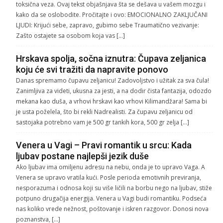
toksična veza. Ovaj tekst objašnjava šta se dešava u vašem mozgu i
kako da se oslobodite. Pročitajte i ovo: EMOCIONALNO ZAKLJUČANI
LJUDI: Krijući sebe, zapravo, gubimo sebe Traumatično vezivanje:
Zašto ostajete sa osobom koja vas […]
Hrskava spolja, sočna iznutra: Čupava zeljanica
koju će svi tražiti da napravite ponovo
Danas spremamo čupavu zeljanicu! Zadovoljstvo i užitak za sva čula!
Zanimljiva za videti, ukusna za jesti, a na dodir čista fantazija, odozdo
mekana kao duša, a vrhovi hrskavi kao vrhovi Kilimandžara! Sama bi
je usta poželela, što bi rekli Nadrealisti. Za čupavu zeljanicu od
sastojaka potrebno vam je 500 gr tankih kora, 500 gr zelja […]
Venera u Vagi – Pravi romantik u srcu: Kada
ljubav postane najlepši jezik duše
Ako ljubav ima omiljenu adresu na nebu, onda je to upravo Vaga. A
Venera se upravo vratila kući. Posle perioda emotivnih previranja,
nesporazuma i odnosa koji su više ličili na borbu nego na ljubav, stiže
potpuno drugačija energija. Venera u Vagi budi romantiku. Podseća
nas koliko vrede nežnost, poštovanje i iskren razgovor. Donosi nova
poznanstva, […]