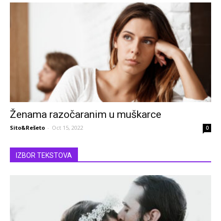
Ženama razočaranim u muškarce
Sito&Rešeto
-
Oct 15, 2022
0
IZBOR TEKSTOVA