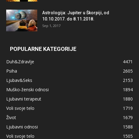
Astrologija: Jupiter u Škorpiji, od
10.10.2017. do 8.11.2018.
Sep 1, 2017
POPULARNE KATEGORIJE
Duh&Zdravlje
4471
Psiha
2605
Ljubav&Seks
2153
Muško-ženski odnosi
1894
Ljubavni terapeut
1880
Voli svoje telo
1719
Život
1679
Ljubavni odnosi
1588
Voli svoje telo
1505