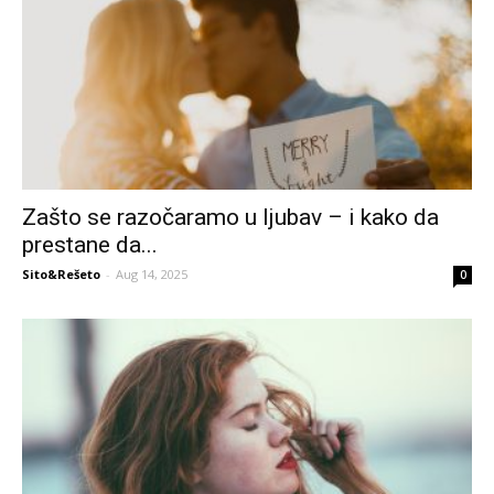
Zašto se razočaramo u ljubav – i kako da
prestane da...
Sito&Rešeto
-
Aug 14, 2025
0