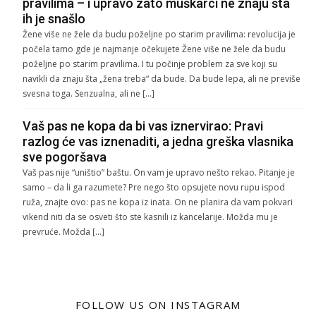
pravilima – i upravo zato muškarci ne znaju šta
ih je snašlo
Žene više ne žele da budu poželjne po starim pravilima: revolucija je
počela tamo gde je najmanje očekujete Žene više ne žele da budu
poželjne po starim pravilima. I tu počinje problem za sve koji su
navikli da znaju šta „žena treba“ da bude. Da bude lepa, ali ne previše
svesna toga. Senzualna, ali ne […]
Vaš pas ne kopa da bi vas iznervirao: Pravi
razlog će vas iznenaditi, a jedna greška vlasnika
sve pogoršava
Vaš pas nije “uništio” baštu. On vam je upravo nešto rekao. Pitanje je
samo – da li ga razumete? Pre nego što opsujete novu rupu ispod
ruža, znajte ovo: pas ne kopa iz inata. On ne planira da vam pokvari
vikend niti da se osveti što ste kasnili iz kancelarije. Možda mu je
prevruće. Možda […]
FOLLOW US ON INSTAGRAM