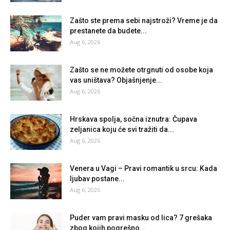
Zašto ste prema sebi najstroži? Vreme je da
prestanete da budete...
Aug 6, 2026
Zašto se ne možete otrgnuti od osobe koja
vas uništava? Objašnjenje...
Aug 6, 2026
Hrskava spolja, sočna iznutra: Čupava
zeljanica koju će svi tražiti da...
Aug 6, 2026
Venera u Vagi – Pravi romantik u srcu: Kada
ljubav postane...
Aug 6, 2026
Puder vam pravi masku od lica? 7 grešaka
zbog kojih pogrešno...