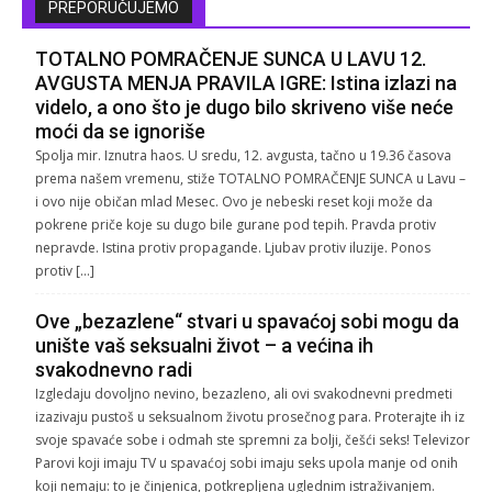
PREPORUČUJEMO
TOTALNO POMRAČENJE SUNCA U LAVU 12.
AVGUSTA MENJA PRAVILA IGRE: Istina izlazi na
videlo, a ono što je dugo bilo skriveno više neće
moći da se ignoriše
Spolja mir. Iznutra haos. U sredu, 12. avgusta, tačno u 19.36 časova
prema našem vremenu, stiže TOTALNO POMRAČENJE SUNCA u Lavu –
i ovo nije običan mlad Mesec. Ovo je nebeski reset koji može da
pokrene priče koje su dugo bile gurane pod tepih. Pravda protiv
nepravde. Istina protiv propagande. Ljubav protiv iluzije. Ponos
protiv […]
Ove „bezazlene“ stvari u spavaćoj sobi mogu da
unište vaš seksualni život – a većina ih
svakodnevno radi
Izgledaju dovoljno nevino, bezazleno, ali ovi svakodnevni predmeti
izazivaju pustoš u seksualnom životu prosečnog para. Proterajte ih iz
svoje spavaće sobe i odmah ste spremni za bolji, češći seks! Televizor
Parovi koji imaju TV u spavaćoj sobi imaju seks upola manje od onih
koji nemaju: to je činjenica, potkrepljena uglednim istraživanjem.