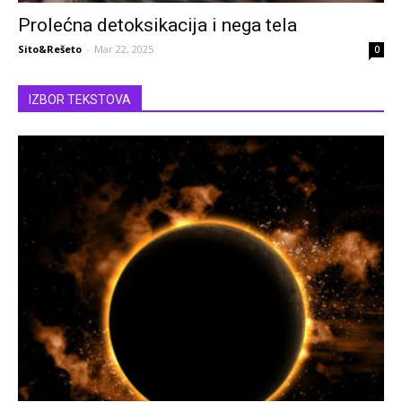
Prolećna detoksikacija i nega tela
Sito&Rešeto
-
Mar 22, 2025
0
IZBOR TEKSTOVA