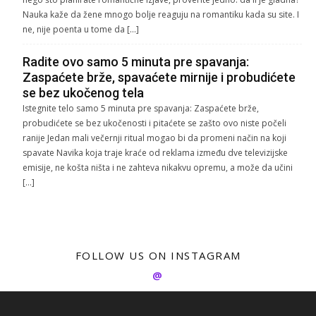
Nauka kaže da žene mnogo bolje reaguju na romantiku kada su site. I
ne, nije poenta u tome da […]
Radite ovo samo 5 minuta pre spavanja:
Zaspaćete brže, spavaćete mirnije i probudićete
se bez ukočenog tela
Istegnite telo samo 5 minuta pre spavanja: Zaspaćete brže,
probudićete se bez ukočenosti i pitaćete se zašto ovo niste počeli
ranije Jedan mali večernji ritual mogao bi da promeni način na koji
spavate Navika koja traje kraće od reklama između dve televizijske
emisije, ne košta ništa i ne zahteva nikakvu opremu, a može da učini
[…]
FOLLOW US ON INSTAGRAM
@