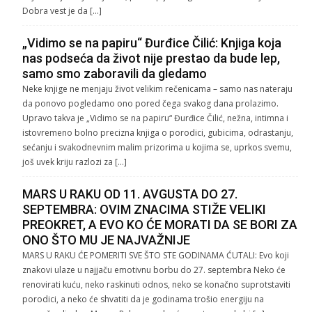
Dobra vest je da […]
„Vidimo se na papiru“ Đurđice Čilić: Knjiga koja
nas podseća da život nije prestao da bude lep,
samo smo zaboravili da gledamo
Neke knjige ne menjaju život velikim rečenicama – samo nas nateraju
da ponovo pogledamo ono pored čega svakog dana prolazimo.
Upravo takva je „Vidimo se na papiru“ Đurđice Čilić, nežna, intimna i
istovremeno bolno precizna knjiga o porodici, gubicima, odrastanju,
sećanju i svakodnevnim malim prizorima u kojima se, uprkos svemu,
još uvek kriju razlozi za […]
MARS U RAKU OD 11. AVGUSTA DO 27.
SEPTEMBRA: OVIM ZNACIMA STIŽE VELIKI
PREOKRET, A EVO KO ĆE MORATI DA SE BORI ZA
ONO ŠTO MU JE NAJVAŽNIJE
MARS U RAKU ĆE POMERITI SVE ŠTO STE GODINAMA ĆUTALI: Evo koji
znakovi ulaze u najjaču emotivnu borbu do 27. septembra Neko će
renovirati kuću, neko raskinuti odnos, neko se konačno suprotstaviti
porodici, a neko će shvatiti da je godinama trošio energiju na