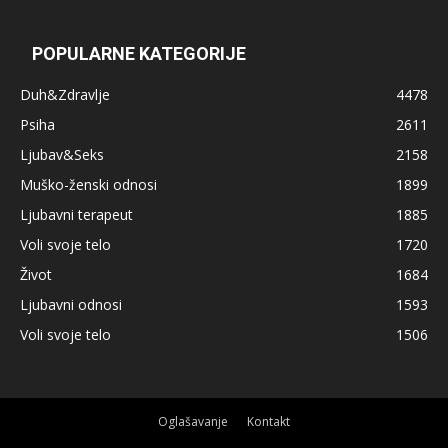
POPULARNE KATEGORIJE
Duh&Zdravlje
4478
Psiha
2611
Ljubav&Seks
2158
Muško-ženski odnosi
1899
Ljubavni terapeut
1885
Voli svoje telo
1720
Život
1684
Ljubavni odnosi
1593
Voli svoje telo
1506
Oglašavanje
Kontakt