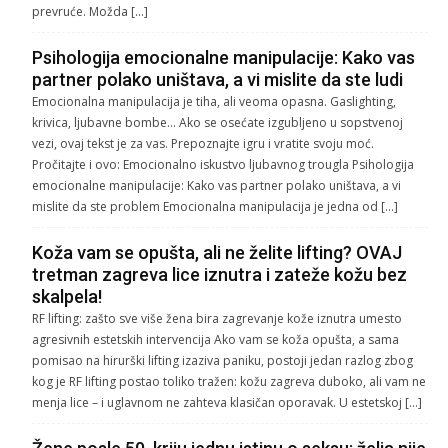
prevruće. Možda […]
Psihologija emocionalne manipulacije: Kako vas
partner polako uništava, a vi mislite da ste ludi
Emocionalna manipulacija je tiha, ali veoma opasna. Gaslighting,
krivica, ljubavne bombe… Ako se osećate izgubljeno u sopstvenoj
vezi, ovaj tekst je za vas. Prepoznajte igru i vratite svoju moć.
Pročitajte i ovo: Emocionalno iskustvo ljubavnog trougla Psihologija
emocionalne manipulacije: Kako vas partner polako uništava, a vi
mislite da ste problem Emocionalna manipulacija je jedna od […]
Koža vam se opušta, ali ne želite lifting? OVAJ
tretman zagreva lice iznutra i zateže kožu bez
skalpela!
RF lifting: zašto sve više žena bira zagrevanje kože iznutra umesto
agresivnih estetskih intervencija Ako vam se koža opušta, a sama
pomisao na hirurški lifting izaziva paniku, postoji jedan razlog zbog
kog je RF lifting postao toliko tražen: kožu zagreva duboko, ali vam ne
menja lice – i uglavnom ne zahteva klasičan oporavak. U estetskoj […]