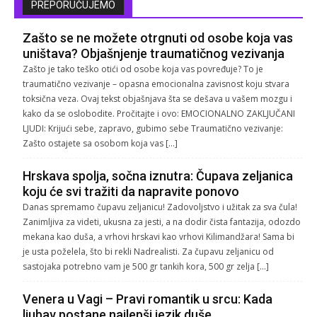
PREPORUČUJEMO
Zašto se ne možete otrgnuti od osobe koja vas
uništava? Objašnjenje traumatičnog vezivanja
Zašto je tako teško otići od osobe koja vas povređuje? To je
traumatično vezivanje – opasna emocionalna zavisnost koju stvara
toksična veza. Ovaj tekst objašnjava šta se dešava u vašem mozgu i
kako da se oslobodite. Pročitajte i ovo: EMOCIONALNO ZAKLJUČANI
LJUDI: Krijući sebe, zapravo, gubimo sebe Traumatično vezivanje:
Zašto ostajete sa osobom koja vas […]
Hrskava spolja, sočna iznutra: Čupava zeljanica
koju će svi tražiti da napravite ponovo
Danas spremamo čupavu zeljanicu! Zadovoljstvo i užitak za sva čula!
Zanimljiva za videti, ukusna za jesti, a na dodir čista fantazija, odozdo
mekana kao duša, a vrhovi hrskavi kao vrhovi Kilimandžara! Sama bi
je usta poželela, što bi rekli Nadrealisti. Za čupavu zeljanicu od
sastojaka potrebno vam je 500 gr tankih kora, 500 gr zelja […]
Venera u Vagi – Pravi romantik u srcu: Kada
ljubav postane najlepši jezik duše