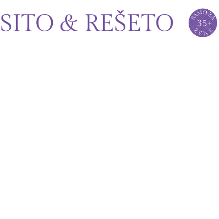
Sito&Rešeto