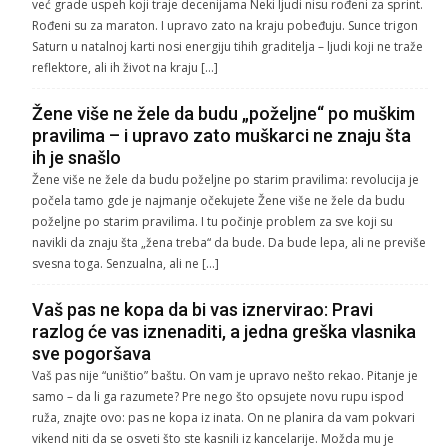
već grade uspeh koji traje decenijama Neki ljudi nisu rođeni za sprint.
Rođeni su za maraton. I upravo zato na kraju pobeđuju. Sunce trigon
Saturn u natalnoj karti nosi energiju tihih graditelja – ljudi koji ne traže
reflektore, ali ih život na kraju […]
Žene više ne žele da budu „poželjne“ po muškim
pravilima – i upravo zato muškarci ne znaju šta
ih je snašlo
Žene više ne žele da budu poželjne po starim pravilima: revolucija je
počela tamo gde je najmanje očekujete Žene više ne žele da budu
poželjne po starim pravilima. I tu počinje problem za sve koji su
navikli da znaju šta „žena treba“ da bude. Da bude lepa, ali ne previše
svesna toga. Senzualna, ali ne […]
Vaš pas ne kopa da bi vas iznervirao: Pravi
razlog će vas iznenaditi, a jedna greška vlasnika
sve pogoršava
Vaš pas nije “uništio” baštu. On vam je upravo nešto rekao. Pitanje je
samo – da li ga razumete? Pre nego što opsujete novu rupu ispod
ruža, znajte ovo: pas ne kopa iz inata. On ne planira da vam pokvari
vikend niti da se osveti što ste kasnili iz kancelarije. Možda mu je