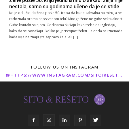
Žene posle 50. kriju jednu istinu o seksu: želja nije
nestala, samo su godinama učene da je se stide
Ko je odlučio da žena posle 50. treba da bude zahvalna na miru, a ne
radoznala prema sopstvenom telu? Mnoge žene ne gube seksualnost.
Gube kontakt sa njom. Godinama slušaju kako treba da izgledaju,
kako da se ponašaju i koliko je „pristojno“ želeti… a onda se iznenade
kada više ne znaju šta zapravo žele. Ali […]
FOLLOW US ON INSTAGRAM
@HTTPS://WWW.INSTAGRAM.COM/SITOIRESETO/