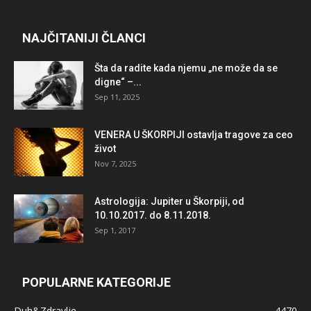
NAJČITANIJI ČLANCI
Šta da radite kada njemu „ne može da se
digne“ –...
Sep 11, 2025
VENERA U ŠKORPIJI ostavlja tragove za ceo
život
Nov 7, 2025
Astrologija: Jupiter u Škorpiji, od
10.10.2017. do 8.11.2018.
Sep 1, 2017
POPULARNE KATEGORIJE
Duh&Zdravlje
4470