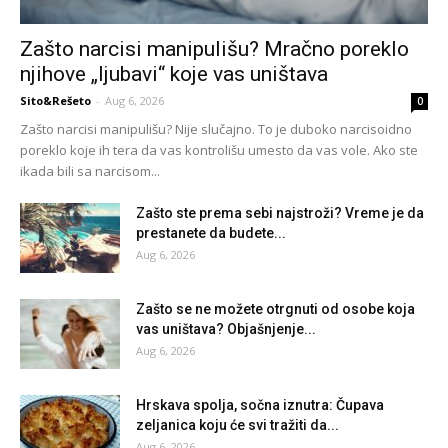
Zašto narcisi manipulišu? Mračno poreklo
njihove „ljubavi“ koje vas uništava
Sito&Rešeto
-
Aug 6, 2026
0
Zašto narcisi manipulišu? Nije slučajno. To je duboko narcisoidno
poreklo koje ih tera da vas kontrolišu umesto da vas vole. Ako ste
ikada bili sa narcisom...
Zašto ste prema sebi najstroži? Vreme je da
prestanete da budete...
Aug 6, 2026
Zašto se ne možete otrgnuti od osobe koja
vas uništava? Objašnjenje...
Aug 6, 2026
Hrskava spolja, sočna iznutra: Čupava
zeljanica koju će svi tražiti da...
Aug 6, 2026