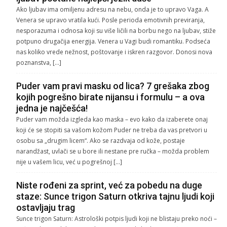
Ako ljubav ima omiljenu adresu na nebu, onda je to upravo Vaga. A
Venera se upravo vratila kući. Posle perioda emotivnih previranja,
nesporazuma i odnosa koji su više ličili na borbu nego na ljubav, stiže
potpuno drugačija energija. Venera u Vagi budi romantiku. Podseća
nas koliko vrede nežnost, poštovanje i iskren razgovor. Donosi nova
poznanstva, […]
Puder vam pravi masku od lica? 7 grešaka zbog
kojih pogrešno birate nijansu i formulu – a ova
jedna je najčešća!
Puder vam možda izgleda kao maska – evo kako da izaberete onaj
koji će se stopiti sa vašom kožom Puder ne treba da vas pretvori u
osobu sa „drugim licem“. Ako se razdvaja od kože, postaje
narandžast, uvlači se u bore ili nestane pre ručka – možda problem
nije u vašem licu, već u pogrešnoj […]
Niste rođeni za sprint, već za pobedu na duge
staze: Sunce trigon Saturn otkriva tajnu ljudi koji
ostavljaju trag
Sunce trigon Saturn: Astrološki potpis ljudi koji ne blistaju preko noći –