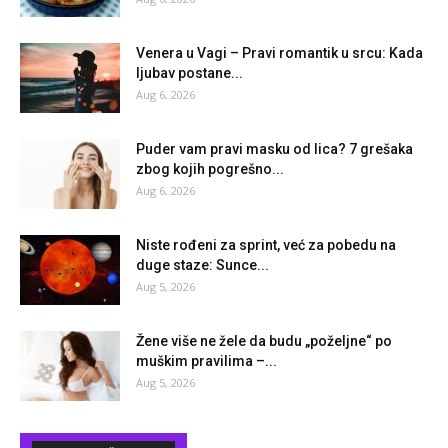
Venera u Vagi – Pravi romantik u srcu: Kada
ljubav postane...
Aug 6, 2026
Puder vam pravi masku od lica? 7 grešaka
zbog kojih pogrešno...
Aug 6, 2026
Niste rođeni za sprint, već za pobedu na
duge staze: Sunce...
Aug 5, 2026
Žene više ne žele da budu „poželjne“ po
muškim pravilima –...
Aug 5, 2026