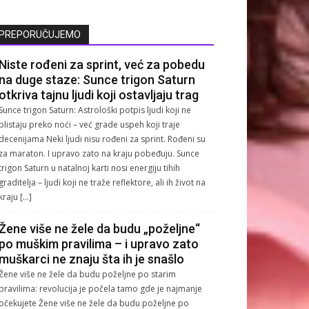
PREPORUČUJEMO
Niste rođeni za sprint, već za pobedu
na duge staze: Sunce trigon Saturn
otkriva tajnu ljudi koji ostavljaju trag
Sunce trigon Saturn: Astrološki potpis ljudi koji ne
blistaju preko noći – već grade uspeh koji traje
decenijama Neki ljudi nisu rođeni za sprint. Rođeni su
za maraton. I upravo zato na kraju pobeđuju. Sunce
trigon Saturn u natalnoj karti nosi energiju tihih
graditelja – ljudi koji ne traže reflektore, ali ih život na
kraju […]
Žene više ne žele da budu „poželjne“
po muškim pravilima – i upravo zato
muškarci ne znaju šta ih je snašlo
Žene više ne žele da budu poželjne po starim
pravilima: revolucija je počela tamo gde je najmanje
očekujete Žene više ne žele da budu poželjne po