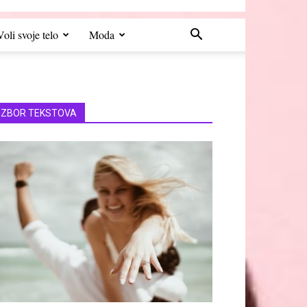
Voli svoje telo
Moda
IZBOR TEKSTOVA