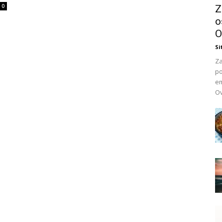
0
Z
o
O
Si
Za
po
em
Ov