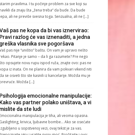
starim pravilima. I tu počinje problem za sve koji su
navikli da znaju šta „žena treba“ da bude. Da bude
lepa, ali ne previše svesna toga. Senzualna, ali ne […]
Vaš pas ne kopa da bi vas iznervirao:
Pravi razlog će vas iznenaditi, a jedna
greška vlasnika sve pogoršava
Vaš pas nije “uništio” baštu. On vam je upravo nešto
rekao. Pitanje je samo – da li ga razumete? Pre nego
što opsujete novu rupu ispod ruža, znajte ovo: pas ne
kopa iz inata. On ne planira da vam pokvari vikend niti
da se osveti što ste kasnili iz kancelarije. Možda mu je
prevruće. Možda […]
Psihologija emocionalne manipulacije:
Kako vas partner polako uništava, a vi
mislite da ste ludi
Emocionalna manipulacija je tiha, ali veoma opasna.
Gaslighting, krivica, ljubavne bombe… Ako se osećate
izgubljeno u sopstvenoj vezi, ovaj tekst je za vas.
Prepoznajte igru i vratite svoju moć. Pročitajte i ovo: