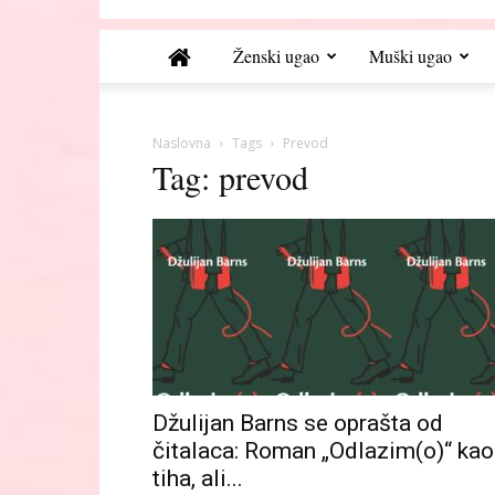
Ženski ugao
Muški ugao
Naslovna
Tags
Prevod
Tag: prevod
Džulijan Barns se oprašta od
čitalaca: Roman „Odlazim(o)“ kao
tiha, ali...