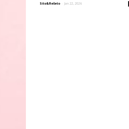
Sito&Rešeto
-
Jan 22, 2026