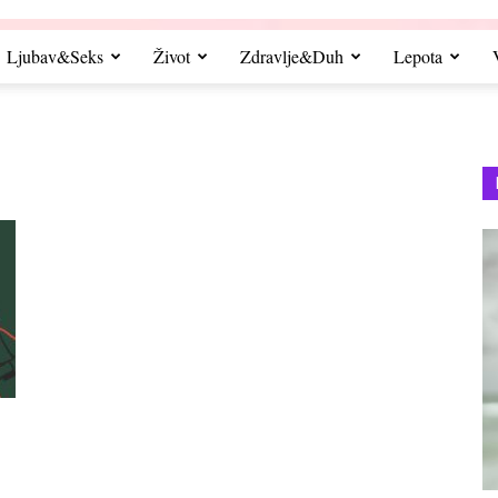
Ljubav&Seks
Život
Zdravlje&Duh
Lepota