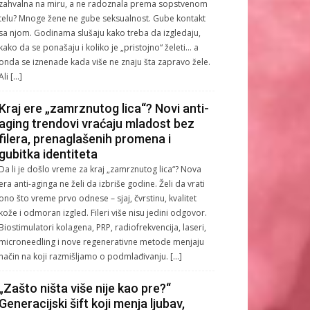
zahvalna na miru, a ne radoznala prema sopstvenom
telu? Mnoge žene ne gube seksualnost. Gube kontakt
sa njom. Godinama slušaju kako treba da izgledaju,
kako da se ponašaju i koliko je „pristojno“ želeti… a
onda se iznenade kada više ne znaju šta zapravo žele.
Ali […]
Kraj ere „zamrznutog lica“? Novi anti-
aging trendovi vraćaju mladost bez
filera, prenaglašenih promena i
gubitka identiteta
Da li je došlo vreme za kraj „zamrznutog lica“? Nova
era anti-aginga ne želi da izbriše godine. Želi da vrati
ono što vreme prvo odnese – sjaj, čvrstinu, kvalitet
kože i odmoran izgled. Fileri više nisu jedini odgovor.
Biostimulatori kolagena, PRP, radiofrekvencija, laseri,
microneedling i nove regenerativne metode menjaju
način na koji razmišljamo o podmlađivanju. […]
„Zašto ništa više nije kao pre?“
Generacijski šift koji menja ljubav,