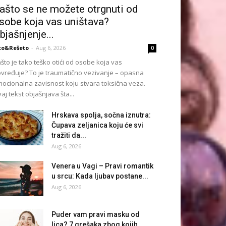
ašto se ne možete otrgnuti od
sobe koja vas uništava?
bjašnjenje...
to&Rešeto
-
Aug 6, 2026
0
što je tako teško otići od osobe koja vas
vređuje? To je traumatično vezivanje – opasna
ocionalna zavisnost koju stvara toksična veza.
aj tekst objašnjava šta...
Hrskava spolja, sočna iznutra:
Čupava zeljanica koju će svi
tražiti da...
Aug 6, 2026
Venera u Vagi – Pravi romantik
u srcu: Kada ljubav postane...
Aug 6, 2026
Puder vam pravi masku od
lica? 7 grešaka zbog kojih