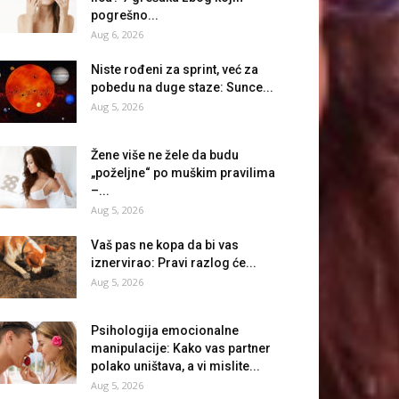
pogrešno...
Aug 6, 2026
Niste rođeni za sprint, već za
pobedu na duge staze: Sunce...
Aug 5, 2026
Žene više ne žele da budu
„poželjne“ po muškim pravilima
–...
Aug 5, 2026
Vaš pas ne kopa da bi vas
iznervirao: Pravi razlog će...
Aug 5, 2026
Psihologija emocionalne
manipulacije: Kako vas partner
polako uništava, a vi mislite...
Aug 5, 2026