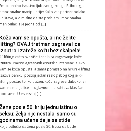
Emocionalno iskustvo ljubavnog trougla Psihologija
emocionalne manipulacije: Kako vas partner polako
uništava, a vi mislite da ste problem Emocionalna
manipulacija je jedna od […]
Koža vam se opušta, ali ne želite
lifting? OVAJ tretman zagreva lice
iznutra i zateže kožu bez skalpela!
RF lifting: zašto sve više žena bira zagrevanje kože
iznutra umesto agresivnih estetskih intervencija Ako
vam se koža opušta, a sama pomisao na hirurški lifting
izaziva paniku, postoji jedan razlog zbog kog je RF
lifting postao toliko tražen: kožu zagreva duboko, ali
vam ne menja lice – i uglavnom ne zahteva klasičan
oporavak. U estetskoj […]
Žene posle 50. kriju jednu istinu o
seksu: želja nije nestala, samo su
godinama učene da je se stide
Ko je odlučio da žena posle 50. treba da bude