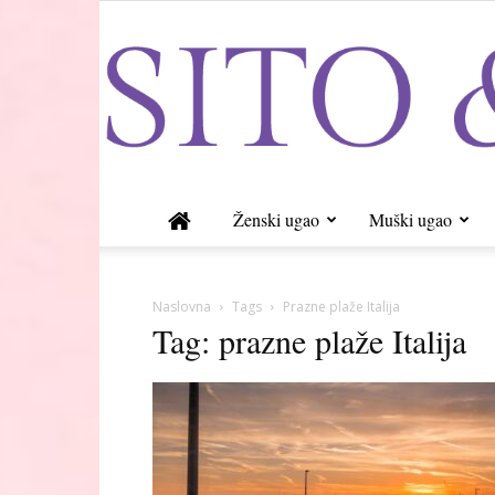
Ženski ugao
Muški ugao
Naslovna
Tags
Prazne plaže Italija
Tag: prazne plaže Italija