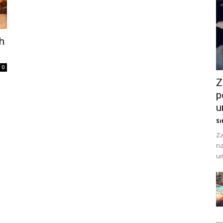
h
0
Z
p
u
Si
Za
na
um