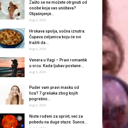
Zašto se ne možete otrgnuti od
osobe koja vas uništava?
Objašnjenje...
Aug 6, 2026
Hrskava spolja, sočna iznutra:
Čupava zeljanica koju će svi
tražiti da...
Aug 6, 2026
Venera u Vagi – Pravi romantik
u srcu: Kada ljubav postane...
Aug 6, 2026
Puder vam pravi masku od
lica? 7 grešaka zbog kojih
pogrešno...
Aug 6, 2026
Niste rođeni za sprint, već za
pobedu na duge staze: Sunce...