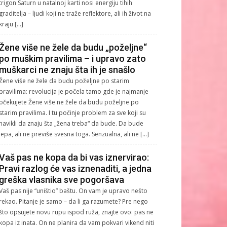
trigon Saturn u natalnoj karti nosi energiju tihih
graditelja – ljudi koji ne traže reflektore, ali ih život na
kraju […]
Žene više ne žele da budu „poželjne“
po muškim pravilima – i upravo zato
muškarci ne znaju šta ih je snašlo
Žene više ne žele da budu poželjne po starim
pravilima: revolucija je počela tamo gde je najmanje
očekujete Žene više ne žele da budu poželjne po
starim pravilima. I tu počinje problem za sve koji su
navikli da znaju šta „žena treba“ da bude. Da bude
lepa, ali ne previše svesna toga. Senzualna, ali ne […]
Vaš pas ne kopa da bi vas iznervirao:
Pravi razlog će vas iznenaditi, a jedna
greška vlasnika sve pogoršava
Vaš pas nije “uništio” baštu. On vam je upravo nešto
rekao. Pitanje je samo – da li ga razumete? Pre nego
što opsujete novu rupu ispod ruža, znajte ovo: pas ne
kopa iz inata. On ne planira da vam pokvari vikend niti