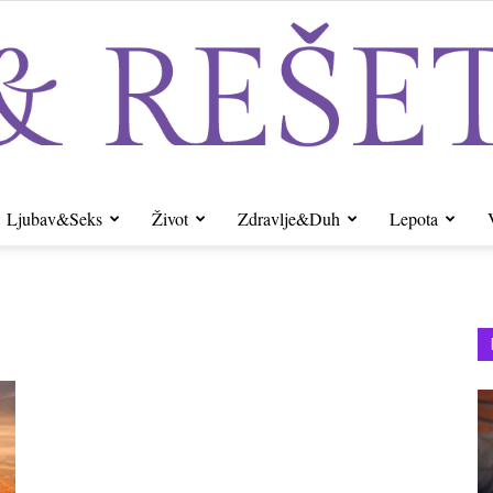
Ljubav&Seks
Život
Zdravlje&Duh
Lepota
Sito&Rešeto