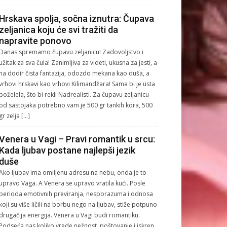
Hrskava spolja, sočna iznutra: Čupava
zeljanica koju će svi tražiti da
napravite ponovo
Danas spremamo čupavu zeljanicu! Zadovoljstvo i
užitak za sva čula! Zanimljiva za videti, ukusna za jesti, a
na dodir čista fantazija, odozdo mekana kao duša, a
vrhovi hrskavi kao vrhovi Kilimandžara! Sama bi je usta
poželela, što bi rekli Nadrealisti. Za čupavu zeljanicu
od sastojaka potrebno vam je 500 gr tankih kora, 500
gr zelja […]
Venera u Vagi – Pravi romantik u srcu:
Kada ljubav postane najlepši jezik
duše
Ako ljubav ima omiljenu adresu na nebu, onda je to
upravo Vaga. A Venera se upravo vratila kući. Posle
perioda emotivnih previranja, nesporazuma i odnosa
koji su više ličili na borbu nego na ljubav, stiže potpuno
drugačija energija. Venera u Vagi budi romantiku.
Podseća nas koliko vrede nežnost, poštovanje i iskren