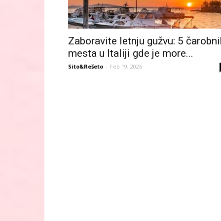
Zaboravite letnju gužvu: 5 čarobni
mesta u Italiji gde je more...
Sito&Rešeto
-
Feb 19, 2026