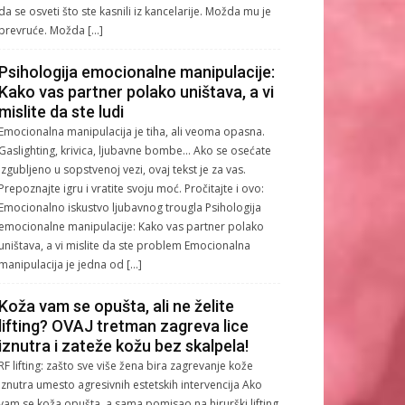
da se osveti što ste kasnili iz kancelarije. Možda mu je
prevruće. Možda […]
Psihologija emocionalne manipulacije:
Kako vas partner polako uništava, a vi
mislite da ste ludi
Emocionalna manipulacija je tiha, ali veoma opasna.
Gaslighting, krivica, ljubavne bombe… Ako se osećate
izgubljeno u sopstvenoj vezi, ovaj tekst je za vas.
Prepoznajte igru i vratite svoju moć. Pročitajte i ovo:
Emocionalno iskustvo ljubavnog trougla Psihologija
emocionalne manipulacije: Kako vas partner polako
uništava, a vi mislite da ste problem Emocionalna
manipulacija je jedna od […]
Koža vam se opušta, ali ne želite
lifting? OVAJ tretman zagreva lice
iznutra i zateže kožu bez skalpela!
RF lifting: zašto sve više žena bira zagrevanje kože
iznutra umesto agresivnih estetskih intervencija Ako
vam se koža opušta, a sama pomisao na hirurški lifting