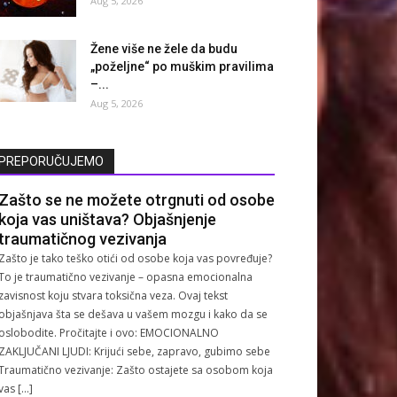
Aug 5, 2026
Žene više ne žele da budu
„poželjne“ po muškim pravilima
–...
Aug 5, 2026
PREPORUČUJEMO
Zašto se ne možete otrgnuti od osobe
koja vas uništava? Objašnjenje
traumatičnog vezivanja
Zašto je tako teško otići od osobe koja vas povređuje?
To je traumatično vezivanje – opasna emocionalna
zavisnost koju stvara toksična veza. Ovaj tekst
objašnjava šta se dešava u vašem mozgu i kako da se
oslobodite. Pročitajte i ovo: EMOCIONALNO
ZAKLJUČANI LJUDI: Krijući sebe, zapravo, gubimo sebe
Traumatično vezivanje: Zašto ostajete sa osobom koja
vas […]