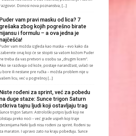
razgovor. Donosi nova poznanstva, […]
Puder vam pravi masku od lica? 7
grešaka zbog kojih pogrešno birate
nijansu i formulu – a ova jedna je
najčešća!
Puder vam možda izgleda kao maska – evo kako da
izaberete onaj koji će se stopiti sa vašom kožom Puder
ne treba da vas pretvori u osobu sa „drugim licem“.
Ako se razdvaja od kože, postaje narandžast, uvlači se
u bore ili nestane pre ručka – možda problem nije u
vašem licu, već u pogrešnoj […]
Niste rođeni za sprint, već za pobedu
na duge staze: Sunce trigon Saturn
otkriva tajnu ljudi koji ostavljaju trag
Sunce trigon Saturn: Astrološki potpis ljudi koji ne
blistaju preko noći – već grade uspeh koji traje
decenijama Neki ljudi nisu rođeni za sprint. Rođeni su
za maraton. I upravo zato na kraju pobeđuju. Sunce