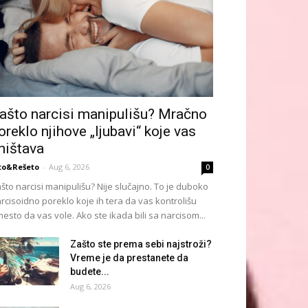
ašto narcisi manipulišu? Mračno
oreklo njihove „ljubavi“ koje vas
ništava
to&Rešeto
-
Aug 6, 2026
0
što narcisi manipulišu? Nije slučajno. To je duboko
rcisoidno poreklo koje ih tera da vas kontrolišu
esto da vas vole. Ako ste ikada bili sa narcisom...
Zašto ste prema sebi najstroži?
Vreme je da prestanete da
budete...
Aug 6, 2026