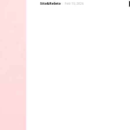
Sito&Rešeto
-
Feb 15, 2026