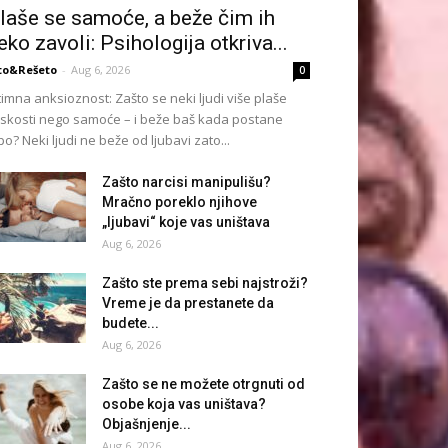
laše se samoće, a beže čim ih
eko zavoli: Psihologija otkriva...
to&Rešeto
-
Aug 6, 2026
0
timna anksioznost: Zašto se neki ljudi više plaše
iskosti nego samoće – i beže baš kada postane
po? Neki ljudi ne beže od ljubavi zato...
Zašto narcisi manipulišu?
Mračno poreklo njihove
„ljubavi“ koje vas uništava
Aug 6, 2026
Zašto ste prema sebi najstroži?
Vreme je da prestanete da
budete...
Aug 6, 2026
Zašto se ne možete otrgnuti od
osobe koja vas uništava?
Objašnjenje...
Aug 6, 2026