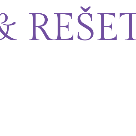
Sito&Rešeto