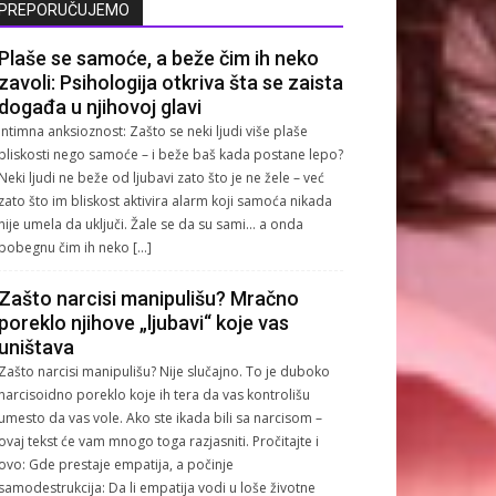
PREPORUČUJEMO
Plaše se samoće, a beže čim ih neko
zavoli: Psihologija otkriva šta se zaista
događa u njihovoj glavi
Intimna anksioznost: Zašto se neki ljudi više plaše
bliskosti nego samoće – i beže baš kada postane lepo?
Neki ljudi ne beže od ljubavi zato što je ne žele – već
zato što im bliskost aktivira alarm koji samoća nikada
nije umela da uključi. Žale se da su sami… a onda
pobegnu čim ih neko […]
Zašto narcisi manipulišu? Mračno
poreklo njihove „ljubavi“ koje vas
uništava
Zašto narcisi manipulišu? Nije slučajno. To je duboko
narcisoidno poreklo koje ih tera da vas kontrolišu
umesto da vas vole. Ako ste ikada bili sa narcisom –
ovaj tekst će vam mnogo toga razjasniti. Pročitajte i
ovo: Gde prestaje empatija, a počinje
samodestrukcija: Da li empatija vodi u loše životne