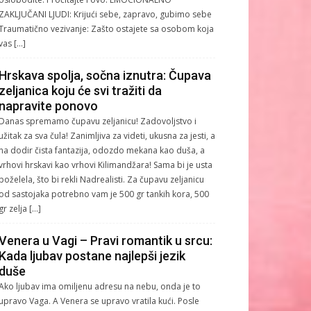
ZAKLJUČANI LJUDI: Krijući sebe, zapravo, gubimo sebe
Traumatično vezivanje: Zašto ostajete sa osobom koja
vas […]
Hrskava spolja, sočna iznutra: Čupava
zeljanica koju će svi tražiti da
napravite ponovo
Danas spremamo čupavu zeljanicu! Zadovoljstvo i
užitak za sva čula! Zanimljiva za videti, ukusna za jesti, a
na dodir čista fantazija, odozdo mekana kao duša, a
vrhovi hrskavi kao vrhovi Kilimandžara! Sama bi je usta
poželela, što bi rekli Nadrealisti. Za čupavu zeljanicu
od sastojaka potrebno vam je 500 gr tankih kora, 500
gr zelja […]
Venera u Vagi – Pravi romantik u srcu:
Kada ljubav postane najlepši jezik
duše
Ako ljubav ima omiljenu adresu na nebu, onda je to
upravo Vaga. A Venera se upravo vratila kući. Posle