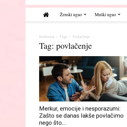
Ženski ugao
Muški ugao
Naslovna
Tags
Povlačenje
Tag: povlačenje
Merkur, emocije i nesporazumi:
Zašto se danas lakše povlačimo
nego što...