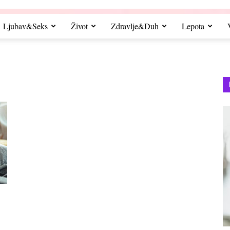
Ljubav&Seks
Život
Zdravlje&Duh
Lepota