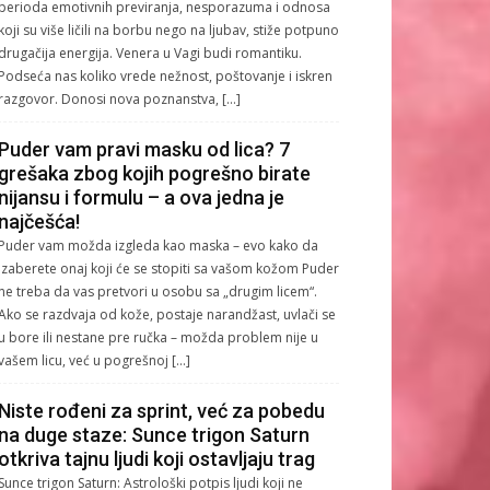
perioda emotivnih previranja, nesporazuma i odnosa
koji su više ličili na borbu nego na ljubav, stiže potpuno
drugačija energija. Venera u Vagi budi romantiku.
Podseća nas koliko vrede nežnost, poštovanje i iskren
razgovor. Donosi nova poznanstva, […]
Puder vam pravi masku od lica? 7
grešaka zbog kojih pogrešno birate
nijansu i formulu – a ova jedna je
najčešća!
Puder vam možda izgleda kao maska – evo kako da
izaberete onaj koji će se stopiti sa vašom kožom Puder
ne treba da vas pretvori u osobu sa „drugim licem“.
Ako se razdvaja od kože, postaje narandžast, uvlači se
u bore ili nestane pre ručka – možda problem nije u
vašem licu, već u pogrešnoj […]
Niste rođeni za sprint, već za pobedu
na duge staze: Sunce trigon Saturn
otkriva tajnu ljudi koji ostavljaju trag
Sunce trigon Saturn: Astrološki potpis ljudi koji ne