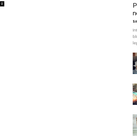
0
P
n
Si
In
bl
le