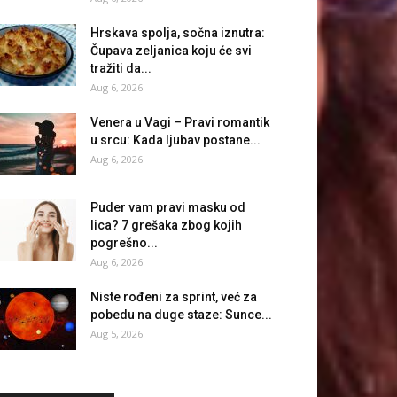
Hrskava spolja, sočna iznutra:
Čupava zeljanica koju će svi
tražiti da...
Aug 6, 2026
Venera u Vagi – Pravi romantik
u srcu: Kada ljubav postane...
Aug 6, 2026
Puder vam pravi masku od
lica? 7 grešaka zbog kojih
pogrešno...
Aug 6, 2026
Niste rođeni za sprint, već za
pobedu na duge staze: Sunce...
Aug 5, 2026