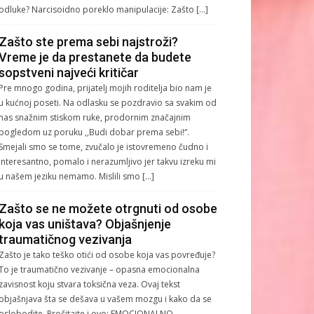
odluke? Narcisoidno poreklo manipulacije: Zašto […]
Zašto ste prema sebi najstroži?
Vreme je da prestanete da budete
sopstveni najveći kritičar
Pre mnogo godina, prijatelj mojih roditelja bio nam je
u kućnoj poseti. Na odlasku se pozdravio sa svakim od
nas snažnim stiskom ruke, prodornim značajnim
pogledom uz poruku ,,Budi dobar prema sebi!“.
Smejali smo se tome, zvučalo je istovremeno čudno i
interesantno, pomalo i nerazumljivo jer takvu izreku mi
u našem jeziku nemamo. Mislili smo […]
Zašto se ne možete otrgnuti od osobe
koja vas uništava? Objašnjenje
traumatičnog vezivanja
Zašto je tako teško otići od osobe koja vas povređuje?
To je traumatično vezivanje – opasna emocionalna
zavisnost koju stvara toksična veza. Ovaj tekst
objašnjava šta se dešava u vašem mozgu i kako da se
oslobodite. Pročitajte i ovo: EMOCIONALNO