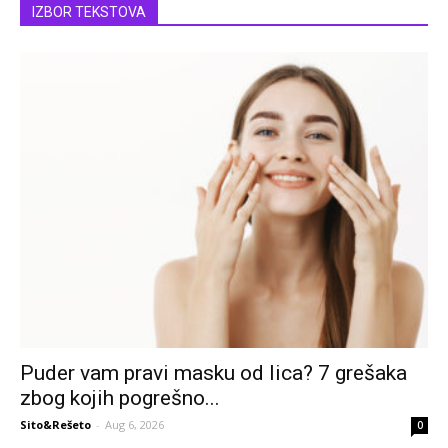
IZBOR TEKSTOVA
Puder vam pravi masku od lica? 7 grešaka
zbog kojih pogrešno...
Sito&Rešeto
-
Aug 6, 2026
0