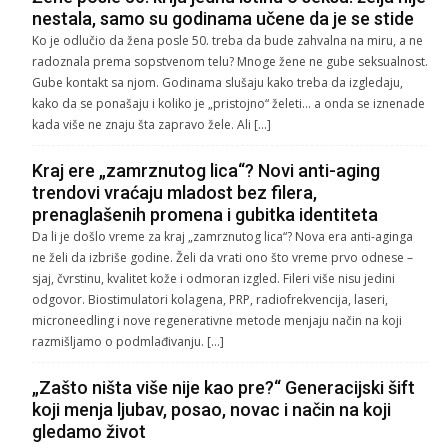
nestala, samo su godinama učene da je se stide
Ko je odlučio da žena posle 50. treba da bude zahvalna na miru, a ne
radoznala prema sopstvenom telu? Mnoge žene ne gube seksualnost.
Gube kontakt sa njom. Godinama slušaju kako treba da izgledaju,
kako da se ponašaju i koliko je „pristojno“ želeti… a onda se iznenade
kada više ne znaju šta zapravo žele. Ali […]
Kraj ere „zamrznutog lica“? Novi anti-aging
trendovi vraćaju mladost bez filera,
prenaglašenih promena i gubitka identiteta
Da li je došlo vreme za kraj „zamrznutog lica“? Nova era anti-aginga
ne želi da izbriše godine. Želi da vrati ono što vreme prvo odnese –
sjaj, čvrstinu, kvalitet kože i odmoran izgled. Fileri više nisu jedini
odgovor. Biostimulatori kolagena, PRP, radiofrekvencija, laseri,
microneedling i nove regenerativne metode menjaju način na koji
razmišljamo o podmlađivanju. […]
„Zašto ništa više nije kao pre?“ Generacijski šift
koji menja ljubav, posao, novac i način na koji
gledamo život