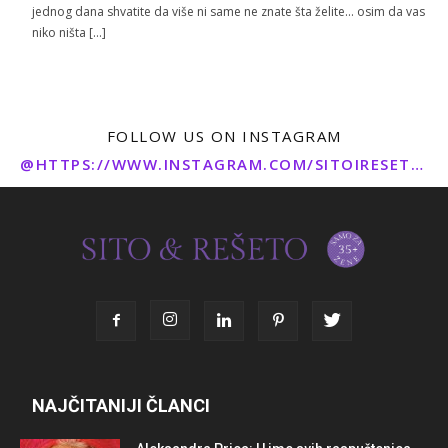
jednog dana shvatite da više ni same ne znate šta želite… osim da vas
niko ništa […]
FOLLOW US ON INSTAGRAM
@HTTPS://WWW.INSTAGRAM.COM/SITOIRESETO/
NAJČITANIJI ČLANCI