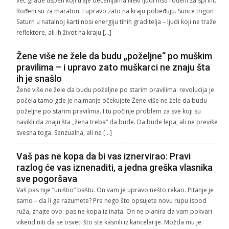
već grade uspeh koji traje decenijama Neki ljudi nisu rođeni za sprint.
Rođeni su za maraton. I upravo zato na kraju pobeđuju. Sunce trigon
Saturn u natalnoj karti nosi energiju tihih graditelja – ljudi koji ne traže
reflektore, ali ih život na kraju […]
Žene više ne žele da budu „poželjne“ po muškim
pravilima – i upravo zato muškarci ne znaju šta
ih je snašlo
Žene više ne žele da budu poželjne po starim pravilima: revolucija je
počela tamo gde je najmanje očekujete Žene više ne žele da budu
poželjne po starim pravilima. I tu počinje problem za sve koji su
navikli da znaju šta „žena treba“ da bude. Da bude lepa, ali ne previše
svesna toga. Senzualna, ali ne […]
Vaš pas ne kopa da bi vas iznervirao: Pravi
razlog će vas iznenaditi, a jedna greška vlasnika
sve pogoršava
Vaš pas nije “uništio” baštu. On vam je upravo nešto rekao. Pitanje je
samo – da li ga razumete? Pre nego što opsujete novu rupu ispod
ruža, znajte ovo: pas ne kopa iz inata. On ne planira da vam pokvari
vikend niti da se osveti što ste kasnili iz kancelarije. Možda mu je