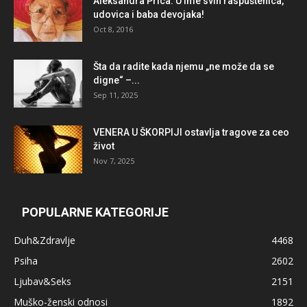
Aleksandra Prica: U ime svih raspuštenica,
udovica i baba devojaka!
Oct 8, 2016
Šta da radite kada njemu „ne može da se
digne“ –...
Sep 11, 2025
VENERA U ŠKORPIJI ostavlja tragove za ceo
život
Nov 7, 2025
POPULARNE KATEGORIJE
Duh&Zdravlje
4468
Psiha
2602
Ljubav&Seks
2151
Muško-ženski odnosi
1892