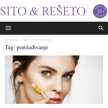
Sito&Rešeto
Naslovna
Tags
Pomlađivanje
Tag: pomlađivanje