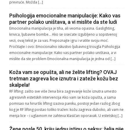
prevruće. Možda […]
Psihologija emocionalne manipulacije: Kako vas
partner polako uništava, a vi mislite da ste ludi
Emocionalna manipulacija je tiha, ali veoma opasna. Gaslighting,
krivica, ljubavne bombe… Ako se osećate izgubljeno u sopstvenoj
vezi, ovaj tekst je za vas. Prepoznajte igru i vratite svoju moć.
Pročitajte i ovo: Emocionalno iskustvo ljubavnog trougla Psihologija
emocionalne manipulacije: Kako vas partner polako uništava, a vi
mislite da ste problem Emocionalna manipulacija je jedna od […]
Koža vam se opušta, ali ne želite lifting? OVAJ
tretman zagreva lice iznutra i zateže kožu bez
skalpela!
RF lifting: zašto sve više žena bira zagrevanje kože iznutra umesto
agresivnih estetskih intervencija Ako vam se koža opušta, a sama
pomisao na hirurški lifting izaziva paniku, postoji jedan razlog zbog
kog je RF lifting postao toliko tražen: kožu zagreva duboko, ali vam ne
menja lice – i uglavnom ne zahteva klasičan oporavak. U estetskoj […]
Žene posle 50. kriju jednu istinu o seksu: želja nije