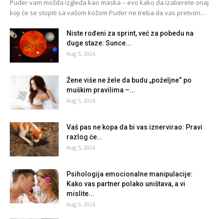
Puder vam možda izgleda kao maska – evo kako da izaberete onaj
koji će se stopiti sa vašom kožom Puder ne treba da vas pretvori...
Niste rođeni za sprint, već za pobedu na
duge staze: Sunce...
Aug 5, 2026
Žene više ne žele da budu „poželjne“ po
muškim pravilima –...
Aug 5, 2026
Vaš pas ne kopa da bi vas iznervirao: Pravi
razlog će...
Aug 5, 2026
Psihologija emocionalne manipulacije:
Kako vas partner polako uništava, a vi
mislite...
Aug 5, 2026