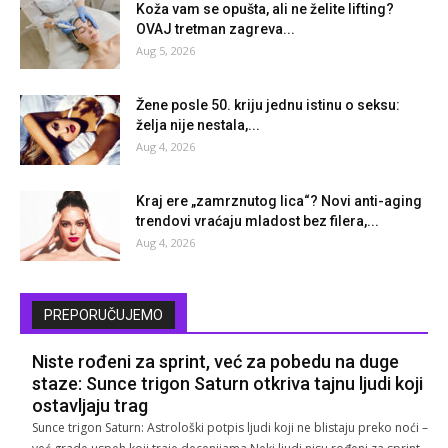
Koža vam se opušta, ali ne želite lifting?
OVAJ tretman zagreva...
Aug 5, 2026
Žene posle 50. kriju jednu istinu o seksu:
želja nije nestala,...
Aug 4, 2026
Kraj ere „zamrznutog lica“? Novi anti-aging
trendovi vraćaju mladost bez filera,...
Aug 4, 2026
PREPORUČUJEMO
Niste rođeni za sprint, već za pobedu na duge
staze: Sunce trigon Saturn otkriva tajnu ljudi koji
ostavljaju trag
Sunce trigon Saturn: Astrološki potpis ljudi koji ne blistaju preko noći –