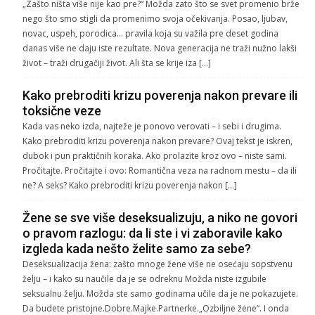
„Zašto ništa više nije kao pre?“ Možda zato što se svet promenio brže
nego što smo stigli da promenimo svoja očekivanja. Posao, ljubav,
novac, uspeh, porodica… pravila koja su važila pre deset godina
danas više ne daju iste rezultate. Nova generacija ne traži nužno lakši
život – traži drugačiji život. Ali šta se krije iza […]
Kako prebroditi krizu poverenja nakon prevare ili
toksične veze
Kada vas neko izda, najteže je ponovo verovati – i sebi i drugima.
Kako prebroditi krizu poverenja nakon prevare? Ovaj tekst je iskren,
dubok i pun praktičnih koraka. Ako prolazite kroz ovo – niste sami.
Pročitajte. Pročitajte i ovo: Romantična veza na radnom mestu – da ili
ne? A seks? Kako prebroditi krizu poverenja nakon […]
Žene se sve više deseksualizuju, a niko ne govori
o pravom razlogu: da li ste i vi zaboravile kako
izgleda kada nešto želite samo za sebe?
Deseksualizacija žena: zašto mnoge žene više ne osećaju sopstvenu
želju – i kako su naučile da je se odreknu Možda niste izgubile
seksualnu želju. Možda ste samo godinama učile da je ne pokazujete.
Da budete pristojne.Dobre.Majke.Partnerke.„Ozbiljne žene“. I onda