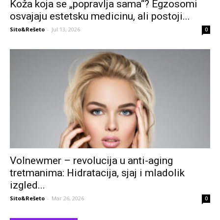
Koža koja se „popravlja sama“? Egzosomi
osvajaju estetsku medicinu, ali postoji...
Sito&Rešeto
-
Jul 13, 2026
0
Volnewmer – revolucija u anti-aging
tretmanima: Hidratacija, sjaj i mladolik
izgled...
Sito&Rešeto
-
Mar 26, 2026
0