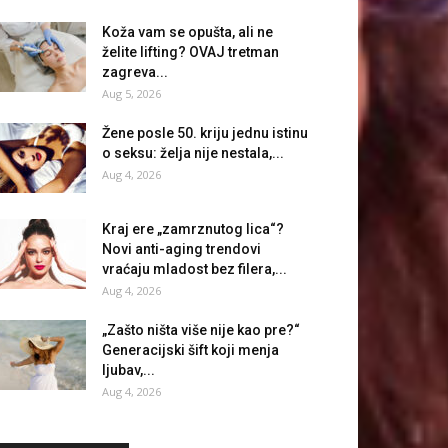
Koža vam se opušta, ali ne
želite lifting? OVAJ tretman
zagreva...
Aug 5, 2026
Žene posle 50. kriju jednu istinu
o seksu: želja nije nestala,...
Aug 4, 2026
Kraj ere „zamrznutog lica“?
Novi anti-aging trendovi
vraćaju mladost bez filera,...
Aug 4, 2026
„Zašto ništa više nije kao pre?“
Generacijski šift koji menja
ljubav,...
Aug 4, 2026