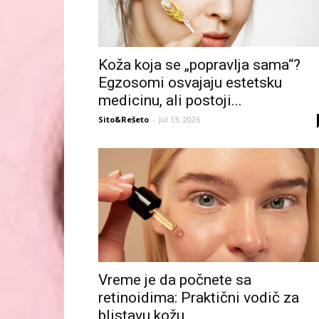
Koža koja se „popravlja sama“?
Egzosomi osvajaju estetsku
medicinu, ali postoji...
Sito&Rešeto
-
Jul 13, 2026
Vreme je da počnete sa
retinoidima: Praktični vodič za
blistavu kožu