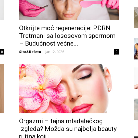
Otkrijte moć regeneracije: PDRN
Tretmani sa lososovom spermom
– Budućnost večne...
Sito&Rešeto
-
Jan 12, 2026
0
0
Orgazmi – tajna mladalačkog
izgleda? Možda su najbolja beauty
rutina koju...