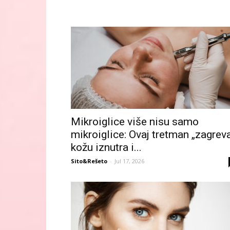
Mikroiglice više nisu samo
mikroiglice: Ovaj tretman „zagrev
kožu iznutra i...
Sito&Rešeto
-
Jul 17, 2026