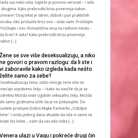
Kada vas neko izda, najteže je ponovo verovati – i sebi
i drugima. Kako prebroditi krizu poverenja nakon
prevare? Ovaj tekst je iskren, dubok i pun praktičnih
koraka. Ako prolazite kroz ovo – niste sami. Pročitajte.
Pročitajte i ovo: Romantična veza na radnom mestu –
da ili ne? A seks? Kako prebroditi krizu poverenja
nakon […]
Žene se sve više deseksualizuju, a niko
ne govori o pravom razlogu: da li ste i
vi zaboravile kako izgleda kada nešto
želite samo za sebe?
Deseksualizacija žena: zašto mnoge žene više ne
osećaju sopstvenu želju – i kako su naučile da je se
odreknu Možda niste izgubile seksualnu želju. Možda
ste samo godinama učile da je ne pokazujete. Da
budete pristojne.Dobre.Majke.Partnerke.„Ozbiljne
žene“. I onda jednog dana shvatite da više ni same ne
znate šta želite… osim da vas niko ništa […]
Venera ulazi u Vagu i pokreće drugi čin