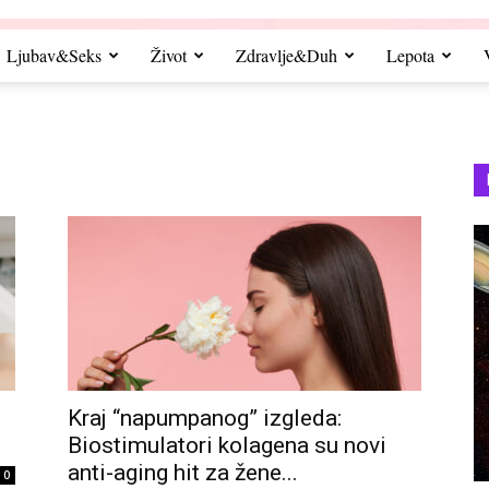
Ljubav&Seks
Život
Zdravlje&Duh
Lepota
Kraj “napumpanog” izgleda:
Biostimulatori kolagena su novi
anti-aging hit za žene...
0