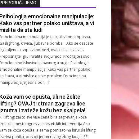
PREPORUČUJEMO
Psihologija emocionalne manipulacije:
Kako vas partner polako uništava, a vi
mislite da ste ludi
Emocionalna manipulacija je tiha, ali veoma opasna.
Gaslighting, krivica, ljubavne bombe… Ako se osećate
izgubljeno u sopstvenoj vezi, ovaj tekst je za vas.
Prepoznajte igru i vratite svoju moć. Pročitajte i ovo:
Emocionalno iskustvo ljubavnog trougla Psihologija
emocionalne manipulacije: Kako vas partner polako
uništava, a vi mislite da ste problem Emocionalna
manipulacija je jedna od […]
Koža vam se opušta, ali ne želite
lifting? OVAJ tretman zagreva lice
iznutra i zateže kožu bez skalpela!
RF lifting: zašto sve više žena bira zagrevanje kože
iznutra umesto agresivnih estetskih intervencija Ako
vam se koža opušta, a sama pomisao na hirurški lifting
izaziva paniku, postoji jedan razlog zbog kog je RF