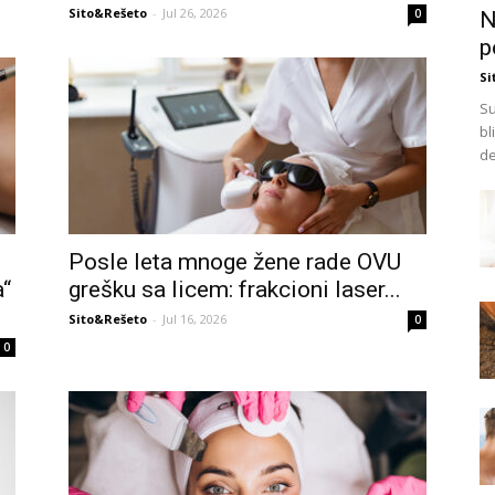
Sito&Rešeto
-
Jul 26, 2026
0
N
p
Si
Su
bl
de
Posle leta mnoge žene rade OVU
a“
grešku sa licem: frakcioni laser...
Sito&Rešeto
-
Jul 16, 2026
0
0