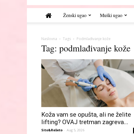
Ženski ugao
Muški ugao
Naslovna
Tags
Podmlađivanje kože
Tag: podmlađivanje kože
Koža vam se opušta, ali ne želite
lifting? OVAJ tretman zagreva...
Sito&Rešeto
-
Aug 5, 2026