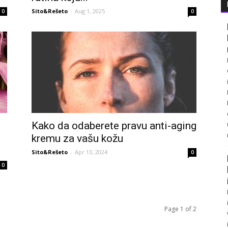
Sito&Rešeto
-
Aug 1, 2025
0
0
Kako da odaberete pravu anti-aging
kremu za vašu kožu
Sito&Rešeto
-
Apr 13, 2024
0
0
Page 1 of 2