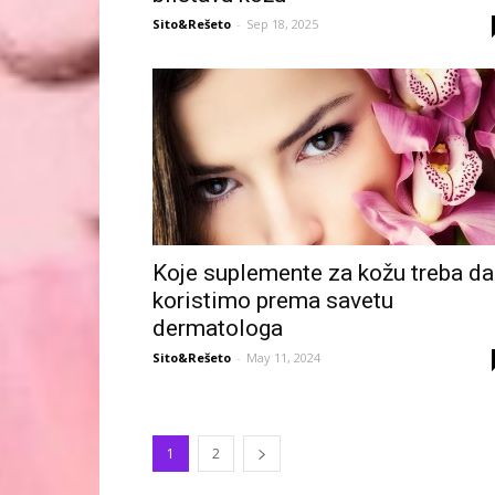
Sito&Rešeto
-
Sep 18, 2025
Koje suplemente za kožu treba da
koristimo prema savetu
dermatologa
Sito&Rešeto
-
May 11, 2024
1
2