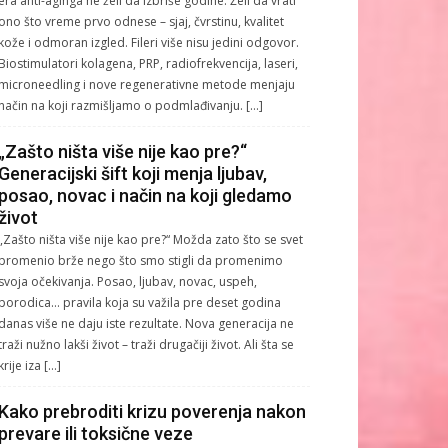
era anti-aginga ne želi da izbriše godine. Želi da vrati
ono što vreme prvo odnese – sjaj, čvrstinu, kvalitet
kože i odmoran izgled. Fileri više nisu jedini odgovor.
Biostimulatori kolagena, PRP, radiofrekvencija, laseri,
microneedling i nove regenerativne metode menjaju
način na koji razmišljamo o podmlađivanju. […]
„Zašto ništa više nije kao pre?“
Generacijski šift koji menja ljubav,
posao, novac i način na koji gledamo
život
„Zašto ništa više nije kao pre?“ Možda zato što se svet
promenio brže nego što smo stigli da promenimo
svoja očekivanja. Posao, ljubav, novac, uspeh,
porodica… pravila koja su važila pre deset godina
danas više ne daju iste rezultate. Nova generacija ne
traži nužno lakši život – traži drugačiji život. Ali šta se
krije iza […]
Kako prebroditi krizu poverenja nakon
prevare ili toksične veze