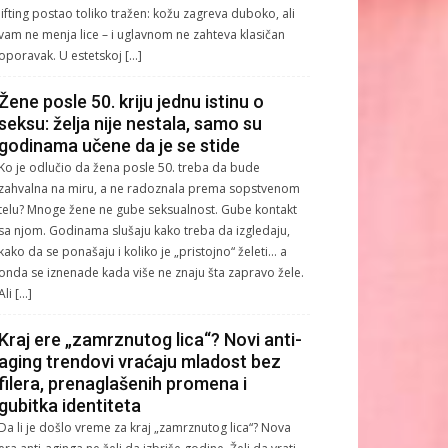
lifting postao toliko tražen: kožu zagreva duboko, ali
vam ne menja lice – i uglavnom ne zahteva klasičan
oporavak. U estetskoj […]
Žene posle 50. kriju jednu istinu o
seksu: želja nije nestala, samo su
godinama učene da je se stide
Ko je odlučio da žena posle 50. treba da bude
zahvalna na miru, a ne radoznala prema sopstvenom
telu? Mnoge žene ne gube seksualnost. Gube kontakt
sa njom. Godinama slušaju kako treba da izgledaju,
kako da se ponašaju i koliko je „pristojno“ želeti… a
onda se iznenade kada više ne znaju šta zapravo žele.
Ali […]
Kraj ere „zamrznutog lica“? Novi anti-
aging trendovi vraćaju mladost bez
filera, prenaglašenih promena i
gubitka identiteta
Da li je došlo vreme za kraj „zamrznutog lica“? Nova