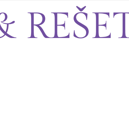
Sito&Rešeto