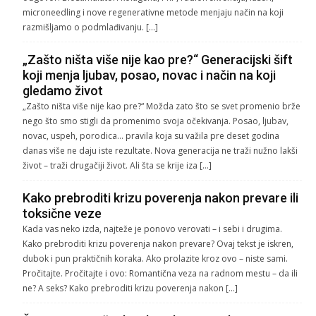
microneedling i nove regenerativne metode menjaju način na koji
razmišljamo o podmlađivanju. […]
„Zašto ništa više nije kao pre?“ Generacijski šift
koji menja ljubav, posao, novac i način na koji
gledamo život
„Zašto ništa više nije kao pre?“ Možda zato što se svet promenio brže
nego što smo stigli da promenimo svoja očekivanja. Posao, ljubav,
novac, uspeh, porodica… pravila koja su važila pre deset godina
danas više ne daju iste rezultate. Nova generacija ne traži nužno lakši
život – traži drugačiji život. Ali šta se krije iza […]
Kako prebroditi krizu poverenja nakon prevare ili
toksične veze
Kada vas neko izda, najteže je ponovo verovati – i sebi i drugima.
Kako prebroditi krizu poverenja nakon prevare? Ovaj tekst je iskren,
dubok i pun praktičnih koraka. Ako prolazite kroz ovo – niste sami.
Pročitajte. Pročitajte i ovo: Romantična veza na radnom mestu – da ili
ne? A seks? Kako prebroditi krizu poverenja nakon […]