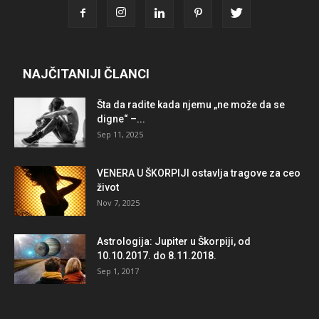
NAJČITANIJI ČLANCI
Šta da radite kada njemu „ne može da se
digne“ –...
Sep 11, 2025
VENERA U ŠKORPIJI ostavlja tragove za ceo
život
Nov 7, 2025
Astrologija: Jupiter u Škorpiji, od
10.10.2017. do 8.11.2018.
Sep 1, 2017