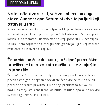
PREPORUČUJEMO
Niste rođeni za sprint, već za pobedu na duge
staze: Sunce trigon Saturn otkriva tajnu ljudi koji
ostavljaju trag
Sunce trigon Saturn: Astrološki potpis ljudi koji ne blistaju preko noći –
već grade uspeh koji traje decenijama Neki ljudi nisu rođeni za sprint.
Rođeni su za maraton. I upravo zato na kraju pobeđuju. Sunce trigon
Saturn u natalnoj karti nosi energiju tihih graditelja – ljudi koji ne traže
reflektore, ali ih život na kraju […]
Žene više ne žele da budu „poželjne“ po muškim
pravilima – i upravo zato muškarci ne znaju šta
ih je snašlo
Žene više ne žele da budu poželjne po starim pravilima: revolucija je
počela tamo gde je najmanje očekujete Žene više ne žele da budu
poželjne po starim pravilima. I tu počinje problem za sve koji su
navikli da znaju šta „žena treba“ da bude. Da bude lepa, ali ne previše
svesna toga. Senzualna, ali ne […]