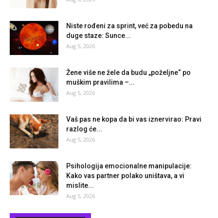
Niste rođeni za sprint, već za pobedu na
duge staze: Sunce...
Aug 5, 2026
Žene više ne žele da budu „poželjne“ po
muškim pravilima –...
Aug 5, 2026
Vaš pas ne kopa da bi vas iznervirao: Pravi
razlog će...
Aug 5, 2026
Psihologija emocionalne manipulacije:
Kako vas partner polako uništava, a vi
mislite...
Aug 5, 2026