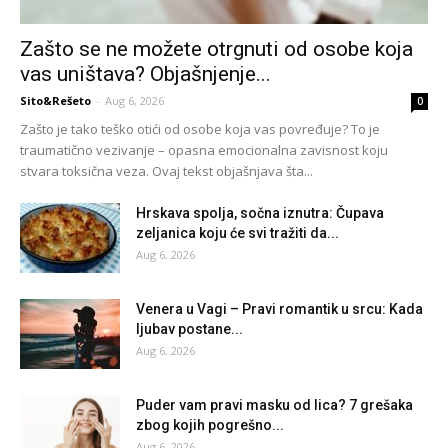
Zašto se ne možete otrgnuti od osobe koja
vas uništava? Objašnjenje...
Sito&Rešeto
-
Aug 6, 2026
0
Zašto je tako teško otići od osobe koja vas povređuje? To je
traumatično vezivanje – opasna emocionalna zavisnost koju
stvara toksična veza. Ovaj tekst objašnjava šta...
Hrskava spolja, sočna iznutra: Čupava
zeljanica koju će svi tražiti da...
Aug 6, 2026
Venera u Vagi – Pravi romantik u srcu: Kada
ljubav postane...
Aug 6, 2026
Puder vam pravi masku od lica? 7 grešaka
zbog kojih pogrešno...
Aug 6, 2026