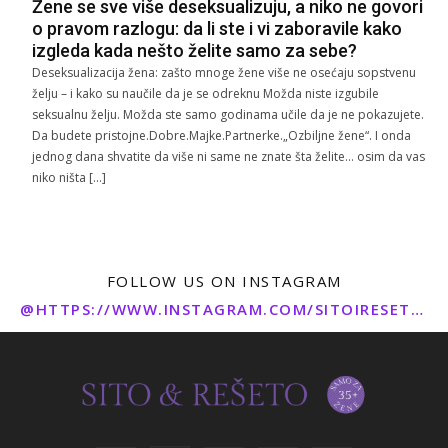
Žene se sve više deseksualizuju, a niko ne govori
o pravom razlogu: da li ste i vi zaboravile kako
izgleda kada nešto želite samo za sebe?
Deseksualizacija žena: zašto mnoge žene više ne osećaju sopstvenu
želju – i kako su naučile da je se odreknu Možda niste izgubile
seksualnu želju. Možda ste samo godinama učile da je ne pokazujete.
Da budete pristojne.Dobre.Majke.Partnerke.„Ozbiljne žene“. I onda
jednog dana shvatite da više ni same ne znate šta želite… osim da vas
niko ništa […]
FOLLOW US ON INSTAGRAM
@HTTPS://WWW.INSTAGRAM.COM/SITOIRESETO/