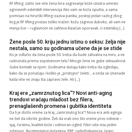
RF lifting: zašto sve više žena bira zagrevanje kože iznutra umesto
agresivnih estetskih intervencija Ako vam se koža opušta, a sama
pomisao na hirurški lifting izaziva paniku, postoji jedan razlog zbog
kog je RF lifting postao toliko tražen: kožu zagreva duboko, ali vam ne
menja lice – i uglavnom ne zahteva klasičan oporavak. U estetskoj […]
Žene posle 50. kriju jednu istinu o seksu: želja nije
nestala, samo su godinama učene da je se stide
Ko je odlučio da žena posle 50. treba da bude zahvalna na miru, a ne
radoznala prema sopstvenom telu? Mnoge žene ne gube seksualnost.
Gube kontakt sa njom. Godinama slušaju kako treba da izgledaju,
kako da se ponašaju i koliko je „pristojno“ želeti… a onda se iznenade
kada više ne znaju šta zapravo žele. Ali […]
Kraj ere „zamrznutog lica“? Novi anti-aging
trendovi vraćaju mladost bez filera,
prenaglašenih promena i gubitka identiteta
Da li je došlo vreme za kraj „zamrznutog lica“? Nova era anti-aginga
ne želi da izbriše godine. Želi da vrati ono što vreme prvo odnese –
sjaj, čvrstinu, kvalitet kože i odmoran izgled. Fileri više nisu jedini
odgovor. Biostimulatori kolagena, PRP, radiofrekvencija, laseri,