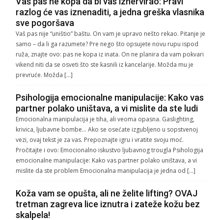
Vaš pas ne kopa da bi vas iznervirao: Pravi
razlog će vas iznenaditi, a jedna greška vlasnika
sve pogoršava
Vaš pas nije “uništio” baštu. On vam je upravo nešto rekao. Pitanje je
samo – da li ga razumete? Pre nego što opsujete novu rupu ispod
ruža, znajte ovo: pas ne kopa iz inata. On ne planira da vam pokvari
vikend niti da se osveti što ste kasnili iz kancelarije. Možda mu je
prevruće. Možda […]
Psihologija emocionalne manipulacije: Kako vas
partner polako uništava, a vi mislite da ste ludi
Emocionalna manipulacija je tiha, ali veoma opasna. Gaslighting,
krivica, ljubavne bombe… Ako se osećate izgubljeno u sopstvenoj
vezi, ovaj tekst je za vas. Prepoznajte igru i vratite svoju moć.
Pročitajte i ovo: Emocionalno iskustvo ljubavnog trougla Psihologija
emocionalne manipulacije: Kako vas partner polako uništava, a vi
mislite da ste problem Emocionalna manipulacija je jedna od […]
Koža vam se opušta, ali ne želite lifting? OVAJ
tretman zagreva lice iznutra i zateže kožu bez
skalpela!