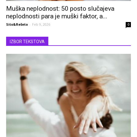
Muška neplodnost: 50 posto slučajeva
neplodnosti para je muški faktor, a...
Sito&Rešeto
-
Feb 9, 2026
0
IZBOR TEKSTOVA