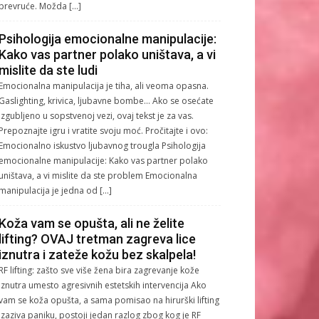
prevruće. Možda […]
Psihologija emocionalne manipulacije:
Kako vas partner polako uništava, a vi
mislite da ste ludi
Emocionalna manipulacija je tiha, ali veoma opasna.
Gaslighting, krivica, ljubavne bombe… Ako se osećate
izgubljeno u sopstvenoj vezi, ovaj tekst je za vas.
Prepoznajte igru i vratite svoju moć. Pročitajte i ovo:
Emocionalno iskustvo ljubavnog trougla Psihologija
emocionalne manipulacije: Kako vas partner polako
uništava, a vi mislite da ste problem Emocionalna
manipulacija je jedna od […]
Koža vam se opušta, ali ne želite
lifting? OVAJ tretman zagreva lice
iznutra i zateže kožu bez skalpela!
RF lifting: zašto sve više žena bira zagrevanje kože
iznutra umesto agresivnih estetskih intervencija Ako
vam se koža opušta, a sama pomisao na hirurški lifting
izaziva paniku, postoji jedan razlog zbog kog je RF