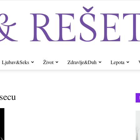
Ljubav&Seks
Život
Zdravlje&Duh
Lepota
Sito&Rešeto
secu