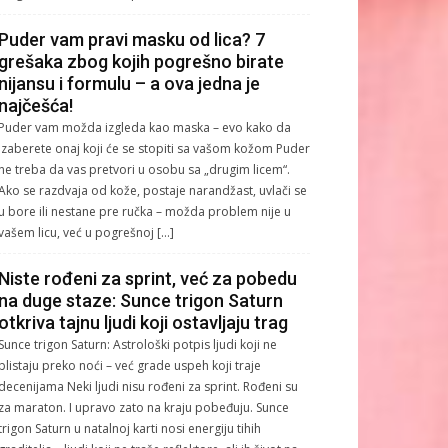
Puder vam pravi masku od lica? 7
grešaka zbog kojih pogrešno birate
nijansu i formulu – a ova jedna je
najčešća!
Puder vam možda izgleda kao maska – evo kako da
izaberete onaj koji će se stopiti sa vašom kožom Puder
ne treba da vas pretvori u osobu sa „drugim licem“.
Ako se razdvaja od kože, postaje narandžast, uvlači se
u bore ili nestane pre ručka – možda problem nije u
vašem licu, već u pogrešnoj […]
Niste rođeni za sprint, već za pobedu
na duge staze: Sunce trigon Saturn
otkriva tajnu ljudi koji ostavljaju trag
Sunce trigon Saturn: Astrološki potpis ljudi koji ne
blistaju preko noći – već grade uspeh koji traje
decenijama Neki ljudi nisu rođeni za sprint. Rođeni su
za maraton. I upravo zato na kraju pobeđuju. Sunce
trigon Saturn u natalnoj karti nosi energiju tihih