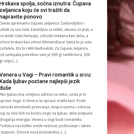
Hrskava spolja, sočna iznutra: Čupava
zeljanica koju će svi tražiti da
napravite ponovo
Danas spremamo čupavu zeljanicu! Zadovoljstvo i
užitak za sva čula! Zanimljiva za videti, ukusna za jesti, a
na dodir čista fantazija, odozdo mekana kao duša, a
vrhovi hrskavi kao vrhovi Kilimandžara! Sama bi je usta
poželela, što bi rekli Nadrealisti. Za čupavu zeljanicu
od sastojaka potrebno vam je 500 gr tankih kora, 500
gr zelja […]
Venera u Vagi – Pravi romantik u srcu:
Kada ljubav postane najlepši jezik
duše
Ako ljubav ima omiljenu adresu na nebu, onda je to
upravo Vaga. A Venera se upravo vratila kući. Posle
perioda emotivnih previranja, nesporazuma i odnosa
koji su više ličili na borbu nego na ljubav, stiže potpuno
drugačija energija. Venera u Vagi budi romantiku.
Podseća nas koliko vrede nežnost, poštovanje i iskren
razgovor. Donosi nova poznanstva, […]