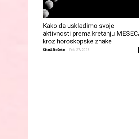
Kako da uskladimo svoje
aktivnosti prema kretanju MESEC
kroz horoskopske znake
Sito&Rešeto
-
Feb 27, 2026