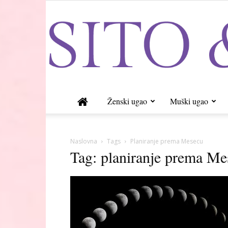
Ženski ugao
Muški ugao
Naslovna
Tags
Planiranje prema Mesecu
Tag: planiranje prema Me