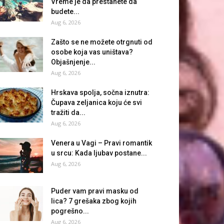
Vreme je da prestanete da
budete...
Aug 6, 2026
Zašto se ne možete otrgnuti od
osobe koja vas uništava?
Objašnjenje...
Aug 6, 2026
Hrskava spolja, sočna iznutra:
Čupava zeljanica koju će svi
tražiti da...
Aug 6, 2026
Venera u Vagi – Pravi romantik
u srcu: Kada ljubav postane...
Aug 6, 2026
Puder vam pravi masku od
lica? 7 grešaka zbog kojih
pogrešno...
Aug 6, 2026