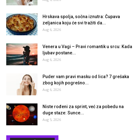
Hrskava spolja, sočna iznutra: Čupava
zeljanica koju će svi tražiti da...
Aug 6, 2026
Venera u Vagi – Pravi romantik u srcu: Kada
ljubav postane...
Aug 6, 2026
Puder vam pravi masku od lica? 7 grešaka
zbog kojih pogrešno...
Aug 6, 2026
Niste rođeni za sprint, već za pobedu na
duge staze: Sunce...
Aug 5, 2026