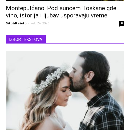
Montepulćano: Pod suncem Toskane gde
vino, istorija i ljubav usporavaju vreme
Sito&Rešeto
-
Feb 24, 2026
0
IZBOR TEKSTOVA