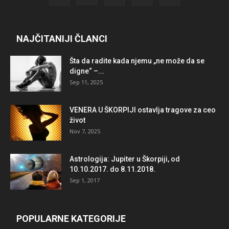
NAJČITANIJI ČLANCI
Šta da radite kada njemu „ne može da se
digne“ –...
Sep 11, 2025
VENERA U ŠKORPIJI ostavlja tragove za ceo
život
Nov 7, 2025
Astrologija: Jupiter u Škorpiji, od
10.10.2017. do 8.11.2018.
Sep 1, 2017
POPULARNE KATEGORIJE