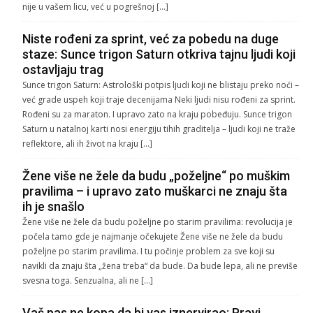
nije u vašem licu, već u pogrešnoj […]
Niste rođeni za sprint, već za pobedu na duge
staze: Sunce trigon Saturn otkriva tajnu ljudi koji
ostavljaju trag
Sunce trigon Saturn: Astrološki potpis ljudi koji ne blistaju preko noći –
već grade uspeh koji traje decenijama Neki ljudi nisu rođeni za sprint.
Rođeni su za maraton. I upravo zato na kraju pobeđuju. Sunce trigon
Saturn u natalnoj karti nosi energiju tihih graditelja – ljudi koji ne traže
reflektore, ali ih život na kraju […]
Žene više ne žele da budu „poželjne“ po muškim
pravilima – i upravo zato muškarci ne znaju šta
ih je snašlo
Žene više ne žele da budu poželjne po starim pravilima: revolucija je
počela tamo gde je najmanje očekujete Žene više ne žele da budu
poželjne po starim pravilima. I tu počinje problem za sve koji su
navikli da znaju šta „žena treba“ da bude. Da bude lepa, ali ne previše
svesna toga. Senzualna, ali ne […]
Vaš pas ne kopa da bi vas iznervirao: Pravi