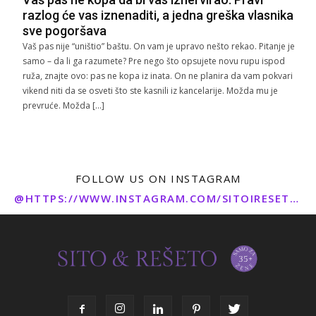
razlog će vas iznenaditi, a jedna greška vlasnika
sve pogoršava
Vaš pas nije “uništio” baštu. On vam je upravo nešto rekao. Pitanje je
samo – da li ga razumete? Pre nego što opsujete novu rupu ispod
ruža, znajte ovo: pas ne kopa iz inata. On ne planira da vam pokvari
vikend niti da se osveti što ste kasnili iz kancelarije. Možda mu je
prevruće. Možda […]
FOLLOW US ON INSTAGRAM
@HTTPS://WWW.INSTAGRAM.COM/SITOIRESETO/