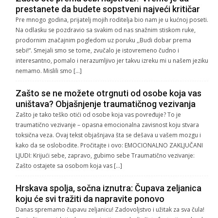
prestanete da budete sopstveni najveći kritičar
Pre mnogo godina, prijatelj mojih roditelja bio nam je u kućnoj poseti.
Na odlasku se pozdravio sa svakim od nas snažnim stiskom ruke,
prodornim značajnim pogledom uz poruku ,,Budi dobar prema
sebi!“. Smejali smo se tome, zvučalo je istovremeno čudno i
interesantno, pomalo i nerazumljivo jer takvu izreku mi u našem jeziku
nemamo. Mislili smo […]
Zašto se ne možete otrgnuti od osobe koja vas
uništava? Objašnjenje traumatičnog vezivanja
Zašto je tako teško otići od osobe koja vas povređuje? To je
traumatično vezivanje – opasna emocionalna zavisnost koju stvara
toksična veza. Ovaj tekst objašnjava šta se dešava u vašem mozgu i
kako da se oslobodite. Pročitajte i ovo: EMOCIONALNO ZAKLJUČANI
LJUDI: Krijući sebe, zapravo, gubimo sebe Traumatično vezivanje:
Zašto ostajete sa osobom koja vas […]
Hrskava spolja, sočna iznutra: Čupava zeljanica
koju će svi tražiti da napravite ponovo
Danas spremamo čupavu zeljanicu! Zadovoljstvo i užitak za sva čula!