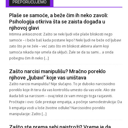
PREPORUČUJEMO
Plaše se samoće, a beže čim ih neko zavoli:
Psihologija otkriva šta se zaista događa u
njihovoj glavi
Intimna anksioznost: Zašto se neki ljudi više plaše bliskosti nego
samoće – i beže baš kada postane lepo? Neki ljudi ne beže od ljubavi
zato što je ne žele – već zato što im bliskost aktivira alarm koji
samoća nikada nije umela da uključi. Žale se da su sami… a onda
pobegnu čim ih neko […]
Zašto narcisi manipulišu? Mračno poreklo
njihove „ljubavi“ koje vas uništava
Zašto narcisi manipulišu? Nije slučajno. To je duboko narcisoidno
poreklo koje ih tera da vas kontrolišu umesto da vas vole. Ako ste
ikada bili sa narcisom – ovaj tekst će vam mnogo toga razjasniti.
Pročitajte i ovo: Gde prestaje empatija, a počinje samodestrukcija: Da
li empatija vodi u loše životne odluke? Narcisoidno poreklo
manipulacije: Zašto […]
Zašto ste prema sebi najstroži? Vreme je da