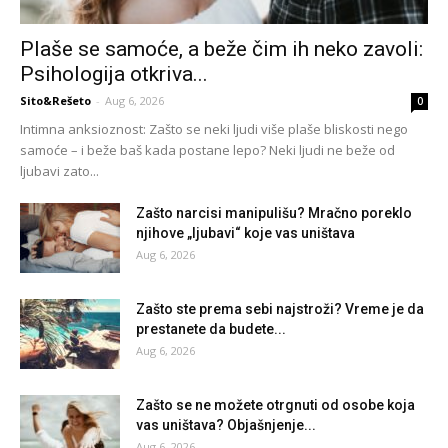
Plaše se samoće, a beže čim ih neko zavoli:
Psihologija otkriva...
Sito&Rešeto
-
Aug 6, 2026
0
Intimna anksioznost: Zašto se neki ljudi više plaše bliskosti nego
samoće – i beže baš kada postane lepo? Neki ljudi ne beže od
ljubavi zato...
Zašto narcisi manipulišu? Mračno poreklo
njihove „ljubavi“ koje vas uništava
Aug 6, 2026
Zašto ste prema sebi najstroži? Vreme je da
prestanete da budete...
Aug 6, 2026
Zašto se ne možete otrgnuti od osobe koja
vas uništava? Objašnjenje...
Aug 6, 2026