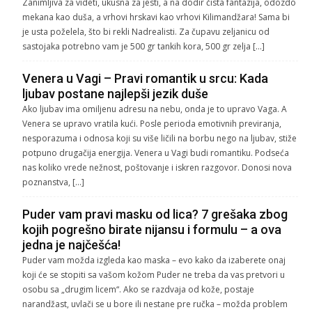
Zanimljiva za videti, ukusna za jesti, a na dodir čista fantazija, odozdo
mekana kao duša, a vrhovi hrskavi kao vrhovi Kilimandžara! Sama bi
je usta poželela, što bi rekli Nadrealisti. Za čupavu zeljanicu od
sastojaka potrebno vam je 500 gr tankih kora, 500 gr zelja […]
Venera u Vagi – Pravi romantik u srcu: Kada
ljubav postane najlepši jezik duše
Ako ljubav ima omiljenu adresu na nebu, onda je to upravo Vaga. A
Venera se upravo vratila kući. Posle perioda emotivnih previranja,
nesporazuma i odnosa koji su više ličili na borbu nego na ljubav, stiže
potpuno drugačija energija. Venera u Vagi budi romantiku. Podseća
nas koliko vrede nežnost, poštovanje i iskren razgovor. Donosi nova
poznanstva, […]
Puder vam pravi masku od lica? 7 grešaka zbog
kojih pogrešno birate nijansu i formulu – a ova
jedna je najčešća!
Puder vam možda izgleda kao maska – evo kako da izaberete onaj
koji će se stopiti sa vašom kožom Puder ne treba da vas pretvori u
osobu sa „drugim licem“. Ako se razdvaja od kože, postaje
narandžast, uvlači se u bore ili nestane pre ručka – možda problem