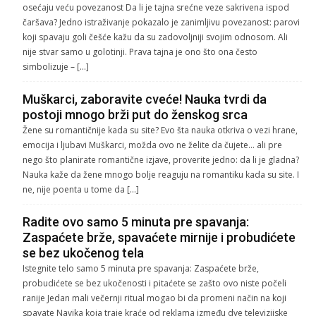
osećaju veću povezanost Da li je tajna srećne veze sakrivena ispod
čaršava? Jedno istraživanje pokazalo je zanimljivu povezanost: parovi
koji spavaju goli češće kažu da su zadovoljniji svojim odnosom. Ali
nije stvar samo u golotinji. Prava tajna je ono što ona često
simbolizuje – […]
Muškarci, zaboravite cveće! Nauka tvrdi da
postoji mnogo brži put do ženskog srca
Žene su romantičnije kada su site? Evo šta nauka otkriva o vezi hrane,
emocija i ljubavi Muškarci, možda ovo ne želite da čujete… ali pre
nego što planirate romantične izjave, proverite jedno: da li je gladna?
Nauka kaže da žene mnogo bolje reaguju na romantiku kada su site. I
ne, nije poenta u tome da […]
Radite ovo samo 5 minuta pre spavanja:
Zaspaćete brže, spavaćete mirnije i probudićete
se bez ukočenog tela
Istegnite telo samo 5 minuta pre spavanja: Zaspaćete brže,
probudićete se bez ukočenosti i pitaćete se zašto ovo niste počeli
ranije Jedan mali večernji ritual mogao bi da promeni način na koji
spavate Navika koja traje kraće od reklama između dve televizijske