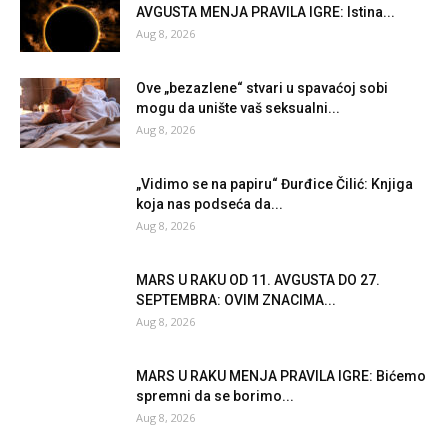
AVGUSTA MENJA PRAVILA IGRE: Istina...
Aug 8, 2026
Ove „bezazlene“ stvari u spavaćoj sobi
mogu da unište vaš seksualni...
Aug 8, 2026
„Vidimo se na papiru“ Đurđice Čilić: Knjiga
koja nas podseća da...
Aug 8, 2026
MARS U RAKU OD 11. AVGUSTA DO 27.
SEPTEMBRA: OVIM ZNACIMA...
Aug 8, 2026
MARS U RAKU MENJA PRAVILA IGRE: Bićemo
spremni da se borimo...
Aug 8, 2026