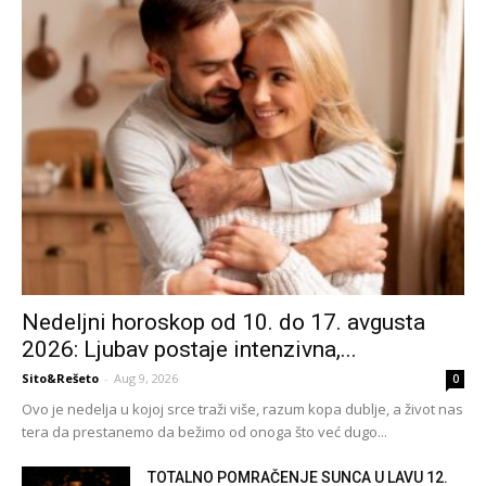
Nedeljni horoskop od 10. do 17. avgusta
2026: Ljubav postaje intenzivna,...
Sito&Rešeto
-
Aug 9, 2026
0
Ovo je nedelja u kojoj srce traži više, razum kopa dublje, a život nas
tera da prestanemo da bežimo od onoga što već dugo...
TOTALNO POMRAČENJE SUNCA U LAVU 12.