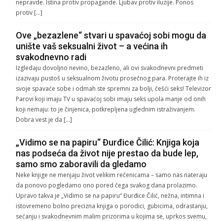
nepravde. Istina protiv propagande. Ljubav protiv iluzije. Ponos
protiv […]
Ove „bezazlene“ stvari u spavaćoj sobi mogu da
unište vaš seksualni život – a većina ih
svakodnevno radi
Izgledaju dovoljno nevino, bezazleno, ali ovi svakodnevni predmeti
izazivaju pustoš u seksualnom životu prosečnog para. Proterajte ih iz
svoje spavaće sobe i odmah ste spremni za bolji, češći seks! Televizor
Parovi koji imaju TV u spavaćoj sobi imaju seks upola manje od onih
koji nemaju: to je činjenica, potkrepljena uglednim istraživanjem.
Dobra vest je da […]
„Vidimo se na papiru“ Đurđice Čilić: Knjiga koja
nas podseća da život nije prestao da bude lep,
samo smo zaboravili da gledamo
Neke knjige ne menjaju život velikim rečenicama – samo nas nateraju
da ponovo pogledamo ono pored čega svakog dana prolazimo.
Upravo takva je „Vidimo se na papiru“ Đurđice Čilić, nežna, intimna i
istovremeno bolno precizna knjiga o porodici, gubicima, odrastanju,
sećanju i svakodnevnim malim prizorima u kojima se, uprkos svemu,