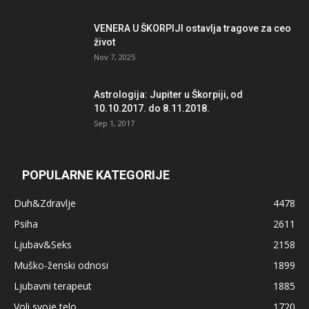
VENERA U ŠKORPIJI ostavlja tragove za ceo
život
Nov 7, 2025
Astrologija: Jupiter u Škorpiji, od
10.10.2017. do 8.11.2018.
Sep 1, 2017
POPULARNE KATEGORIJE
Duh&Zdravlje
4478
Psiha
2611
Ljubav&Seks
2158
Muško-ženski odnosi
1899
Ljubavni terapeut
1885
Voli svoje telo
1720