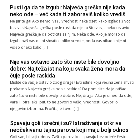
Pusti ga da te izgubi: Najveća greška nije kada
neko ode – već kada ti zaboraviš koliko vrediš
Ne jurite ga! Ako ne vidi vašu vrednost, neka oseti kako izgleda život
bez vas Najveća greška posle raskida nije to što vas je neko ostavio.
Najveća greška je da potrčite za njim. Neka ode. Ako je morao da
izgubi baš vas da bi shvatio koliko vredite, onda vas nikada nije ni
video onako kako […]
Nije vas ostavio zato što niste bile dovoljno
dobre: Najteža istina koju svaka žena mora da
čuje posle raskida
Mislite da vas je ostavio zbog druge? Evo istine koju većina žena shvati
prekasno Najveća greška posle raskida? Da pomislite da je otišao
zato što vi niste bile dovoljno dobre. Ne, draga. Ako je umeo da ode,
vara ili bira lakši put, to ne govori o vašoj vrednosti. Govori o
njegovim izborima. Pročitajte i ovo: […]
Spavaju goli i srećniji su? Istraživanje otkriva
neočekivanu tajnu parova koji imaju bolji odnos
Goli san, bliskiji odnos: Zašto parovi koji spavaju bez odeće često