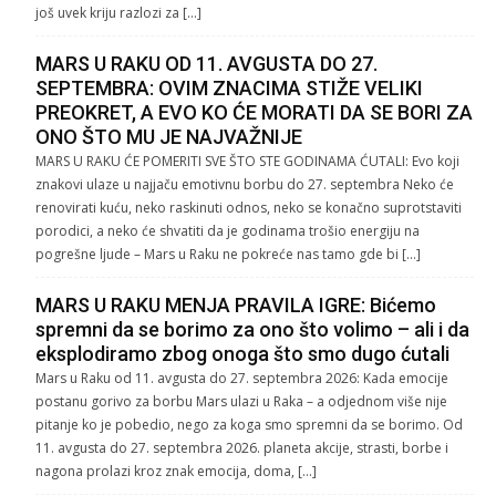
još uvek kriju razlozi za […]
MARS U RAKU OD 11. AVGUSTA DO 27.
SEPTEMBRA: OVIM ZNACIMA STIŽE VELIKI
PREOKRET, A EVO KO ĆE MORATI DA SE BORI ZA
ONO ŠTO MU JE NAJVAŽNIJE
MARS U RAKU ĆE POMERITI SVE ŠTO STE GODINAMA ĆUTALI: Evo koji
znakovi ulaze u najjaču emotivnu borbu do 27. septembra Neko će
renovirati kuću, neko raskinuti odnos, neko se konačno suprotstaviti
porodici, a neko će shvatiti da je godinama trošio energiju na
pogrešne ljude – Mars u Raku ne pokreće nas tamo gde bi […]
MARS U RAKU MENJA PRAVILA IGRE: Bićemo
spremni da se borimo za ono što volimo – ali i da
eksplodiramo zbog onoga što smo dugo ćutali
Mars u Raku od 11. avgusta do 27. septembra 2026: Kada emocije
postanu gorivo za borbu Mars ulazi u Raka – a odjednom više nije
pitanje ko je pobedio, nego za koga smo spremni da se borimo. Od
11. avgusta do 27. septembra 2026. planeta akcije, strasti, borbe i
nagona prolazi kroz znak emocija, doma, […]