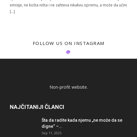
emisije, ne košta ništa i ne zahteva nikakvu opremu, a može da učini
[…]
FOLLOW US ON INSTAGRAM
@
Non-profit website.
NAJČITANIJI ČLANCI
Šta da radite kada njemu „ne može da se
digne“ –...
Sep 11, 2025