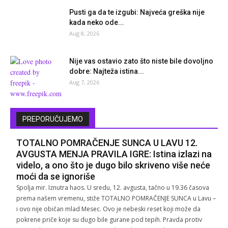
Pusti ga da te izgubi: Najveća greška nije
kada neko ode...
Aug 8, 2026
Nije vas ostavio zato što niste bile dovoljno
dobre: Najteža istina...
Aug 7, 2026
PREPORUČUJEMO
TOTALNO POMRAČENJE SUNCA U LAVU 12.
AVGUSTA MENJA PRAVILA IGRE: Istina izlazi na
videlo, a ono što je dugo bilo skriveno više neće
moći da se ignoriše
Spolja mir. Iznutra haos. U sredu, 12. avgusta, tačno u 19.36 časova
prema našem vremenu, stiže TOTALNO POMRAČENJE SUNCA u Lavu –
i ovo nije običan mlad Mesec. Ovo je nebeski reset koji može da
pokrene priče koje su dugo bile gurane pod tepih. Pravda protiv