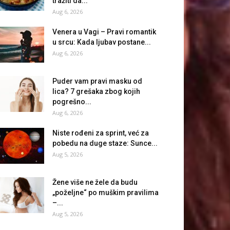
tražiti da...
Aug 6, 2026
Venera u Vagi – Pravi romantik
u srcu: Kada ljubav postane...
Aug 6, 2026
Puder vam pravi masku od
lica? 7 grešaka zbog kojih
pogrešno...
Aug 6, 2026
Niste rođeni za sprint, već za
pobedu na duge staze: Sunce...
Aug 5, 2026
Žene više ne žele da budu
„poželjne“ po muškim pravilima
–...
Aug 5, 2026