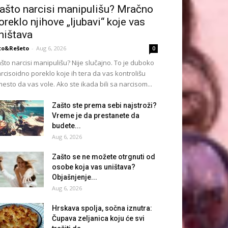
ašto narcisi manipulišu? Mračno
oreklo njihove „ljubavi“ koje vas
ništava
to&Rešeto
-
Aug 6, 2026
0
što narcisi manipulišu? Nije slučajno. To je duboko
rcisoidno poreklo koje ih tera da vas kontrolišu
esto da vas vole. Ako ste ikada bili sa narcisom...
Zašto ste prema sebi najstroži?
Vreme je da prestanete da
budete...
Aug 6, 2026
Zašto se ne možete otrgnuti od
osobe koja vas uništava?
Objašnjenje...
Aug 6, 2026
Hrskava spolja, sočna iznutra:
Čupava zeljanica koju će svi