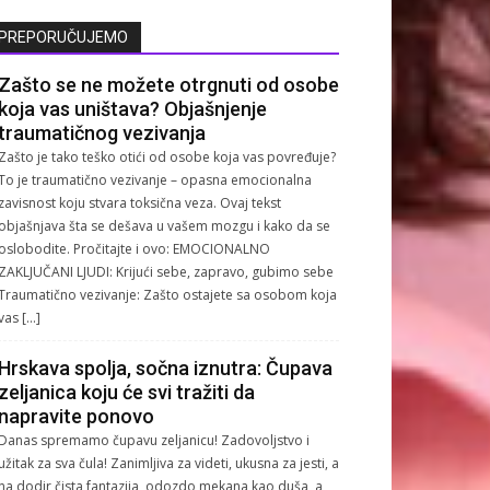
PREPORUČUJEMO
Zašto se ne možete otrgnuti od osobe
koja vas uništava? Objašnjenje
traumatičnog vezivanja
Zašto je tako teško otići od osobe koja vas povređuje?
To je traumatično vezivanje – opasna emocionalna
zavisnost koju stvara toksična veza. Ovaj tekst
objašnjava šta se dešava u vašem mozgu i kako da se
oslobodite. Pročitajte i ovo: EMOCIONALNO
ZAKLJUČANI LJUDI: Krijući sebe, zapravo, gubimo sebe
Traumatično vezivanje: Zašto ostajete sa osobom koja
vas […]
Hrskava spolja, sočna iznutra: Čupava
zeljanica koju će svi tražiti da
napravite ponovo
Danas spremamo čupavu zeljanicu! Zadovoljstvo i
užitak za sva čula! Zanimljiva za videti, ukusna za jesti, a
na dodir čista fantazija, odozdo mekana kao duša, a