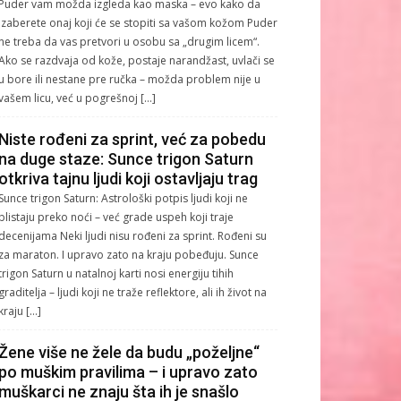
Puder vam možda izgleda kao maska – evo kako da
izaberete onaj koji će se stopiti sa vašom kožom Puder
ne treba da vas pretvori u osobu sa „drugim licem“.
Ako se razdvaja od kože, postaje narandžast, uvlači se
u bore ili nestane pre ručka – možda problem nije u
vašem licu, već u pogrešnoj […]
Niste rođeni za sprint, već za pobedu
na duge staze: Sunce trigon Saturn
otkriva tajnu ljudi koji ostavljaju trag
Sunce trigon Saturn: Astrološki potpis ljudi koji ne
blistaju preko noći – već grade uspeh koji traje
decenijama Neki ljudi nisu rođeni za sprint. Rođeni su
za maraton. I upravo zato na kraju pobeđuju. Sunce
trigon Saturn u natalnoj karti nosi energiju tihih
graditelja – ljudi koji ne traže reflektore, ali ih život na
kraju […]
Žene više ne žele da budu „poželjne“
po muškim pravilima – i upravo zato
muškarci ne znaju šta ih je snašlo