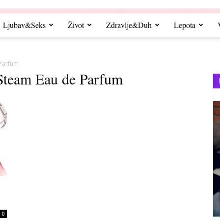
Ljubav&Seks
Život
Zdravlje&Duh
Lepota
 Parfum
 Steam Eau de Parfum
0