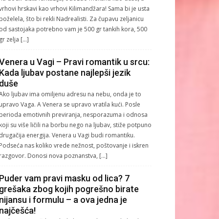
vrhovi hrskavi kao vrhovi Kilimandžara! Sama bi je usta
poželela, što bi rekli Nadrealisti. Za čupavu zeljanicu
od sastojaka potrebno vam je 500 gr tankih kora, 500
gr zelja […]
Venera u Vagi – Pravi romantik u srcu:
Kada ljubav postane najlepši jezik
duše
Ako ljubav ima omiljenu adresu na nebu, onda je to
upravo Vaga. A Venera se upravo vratila kući. Posle
perioda emotivnih previranja, nesporazuma i odnosa
koji su više ličili na borbu nego na ljubav, stiže potpuno
drugačija energija. Venera u Vagi budi romantiku.
Podseća nas koliko vrede nežnost, poštovanje i iskren
razgovor. Donosi nova poznanstva, […]
Puder vam pravi masku od lica? 7
grešaka zbog kojih pogrešno birate
nijansu i formulu – a ova jedna je
najčešća!