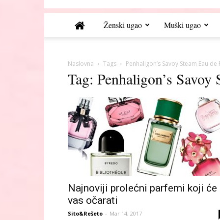
Ženski ugao
Muški ugao
Naslovna
Tags
Penhaligon’s Savoy Steam Eau de
Tag: Penhaligon’s Savoy
Najnoviji prolećni parfemi koji će
vas očarati
Sito&Rešeto
-
Mar 14, 2017