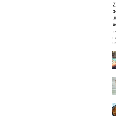
Z
p
u
Si
Za
na
um