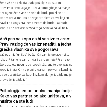
Žene više ne žele da budu poželjne po starim
pravilima: revolucija je počela tamo gde je najmanje
očekujete Žene više ne žele da budu poželjne po
starim pravilima. I tu počinje problem za sve koji su
navikli da znaju šta „žena treba“ da bude. Da bude
lepa, ali ne previše svesna toga. Senzualna, ali ne […]
Vaš pas ne kopa da bi vas iznervirao:
Pravi razlog će vas iznenaditi, a jedna
greška vlasnika sve pogoršava
Vaš pas nije “uništio” baštu. On vam je upravo nešto
rekao. Pitanje je samo – da li ga razumete? Pre nego
što opsujete novu rupu ispod ruža, znajte ovo: pas ne
kopa iz inata. On ne planira da vam pokvari vikend niti
da se osveti što ste kasnili iz kancelarije. Možda mu je
prevruće. Možda […]
Psihologija emocionalne manipulacije:
Kako vas partner polako uništava, a vi
mislite da ste ludi
Emocionalna manipulacija je tiha, ali veoma opasna.