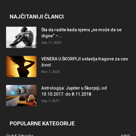
NAJČITANIJI ČLANCI
Šta da radite kada njemu „ne može da se
digne“ –...
Sep 11, 2025
VENERA U ŠKORPIJI ostavlja tragove za ceo
život
Nov 7, 2025
Astrologija: Jupiter u Škorpiji, od
10.10.2017. do 8.11.2018.
Sep 1, 2017
POPULARNE KATEGORIJE
Duh&Zdravlje
4469