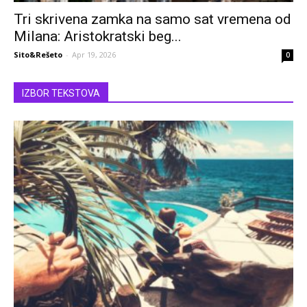
Tri skrivena zamka na samo sat vremena od
Milana: Aristokratski beg...
Sito&Rešeto
-
Apr 19, 2026
0
IZBOR TEKSTOVA