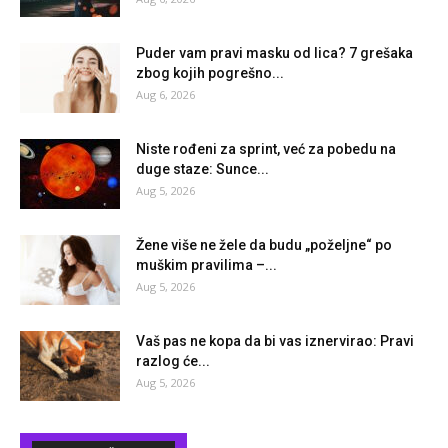
Puder vam pravi masku od lica? 7 grešaka
zbog kojih pogrešno...
Aug 6, 2026
Niste rođeni za sprint, već za pobedu na
duge staze: Sunce...
Aug 5, 2026
Žene više ne žele da budu „poželjne“ po
muškim pravilima –...
Aug 5, 2026
Vaš pas ne kopa da bi vas iznervirao: Pravi
razlog će...
Aug 5, 2026