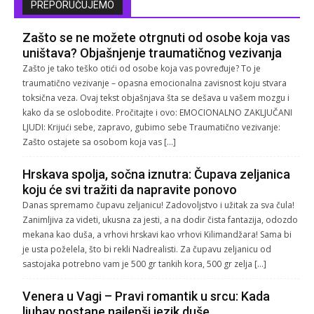
PREPORUČUJEMO
Zašto se ne možete otrgnuti od osobe koja vas
uništava? Objašnjenje traumatičnog vezivanja
Zašto je tako teško otići od osobe koja vas povređuje? To je
traumatično vezivanje – opasna emocionalna zavisnost koju stvara
toksična veza. Ovaj tekst objašnjava šta se dešava u vašem mozgu i
kako da se oslobodite. Pročitajte i ovo: EMOCIONALNO ZAKLJUČANI
LJUDI: Krijući sebe, zapravo, gubimo sebe Traumatično vezivanje:
Zašto ostajete sa osobom koja vas […]
Hrskava spolja, sočna iznutra: Čupava zeljanica
koju će svi tražiti da napravite ponovo
Danas spremamo čupavu zeljanicu! Zadovoljstvo i užitak za sva čula!
Zanimljiva za videti, ukusna za jesti, a na dodir čista fantazija, odozdo
mekana kao duša, a vrhovi hrskavi kao vrhovi Kilimandžara! Sama bi
je usta poželela, što bi rekli Nadrealisti. Za čupavu zeljanicu od
sastojaka potrebno vam je 500 gr tankih kora, 500 gr zelja […]
Venera u Vagi – Pravi romantik u srcu: Kada
ljubav postane najlepši jezik duše