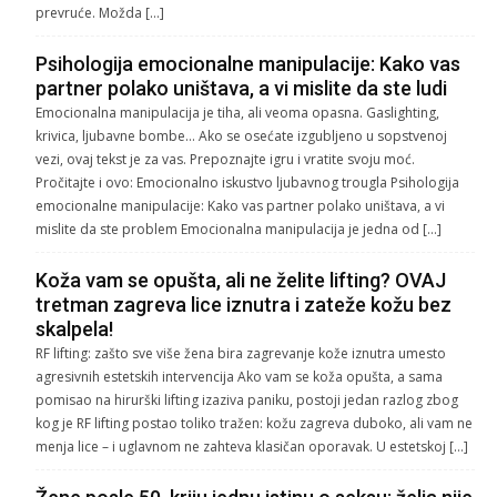
prevruće. Možda […]
Psihologija emocionalne manipulacije: Kako vas
partner polako uništava, a vi mislite da ste ludi
Emocionalna manipulacija je tiha, ali veoma opasna. Gaslighting,
krivica, ljubavne bombe… Ako se osećate izgubljeno u sopstvenoj
vezi, ovaj tekst je za vas. Prepoznajte igru i vratite svoju moć.
Pročitajte i ovo: Emocionalno iskustvo ljubavnog trougla Psihologija
emocionalne manipulacije: Kako vas partner polako uništava, a vi
mislite da ste problem Emocionalna manipulacija je jedna od […]
Koža vam se opušta, ali ne želite lifting? OVAJ
tretman zagreva lice iznutra i zateže kožu bez
skalpela!
RF lifting: zašto sve više žena bira zagrevanje kože iznutra umesto
agresivnih estetskih intervencija Ako vam se koža opušta, a sama
pomisao na hirurški lifting izaziva paniku, postoji jedan razlog zbog
kog je RF lifting postao toliko tražen: kožu zagreva duboko, ali vam ne
menja lice – i uglavnom ne zahteva klasičan oporavak. U estetskoj […]