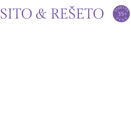
Sito&Rešeto