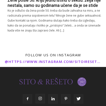
Žene posle 50. kriju jednu istinu o seksu: želja nije
nestala, samo su godinama učene da je se stide
Ko je odlučio da žena posle 50. treba da bude zahvalna na miru, a ne
radoznala prema sopstvenom telu? Mnoge žene ne gube seksualnost.
Gube kontakt sa njom. Godinama slušaju kako treba da izgledaju,
kako da se ponašaju i koliko je „pristojno“ želeti… a onda se iznenade
kada više ne znaju šta zapravo žele. Ali […]
FOLLOW US ON INSTAGRAM
@HTTPS://WWW.INSTAGRAM.COM/SITOIRESETO/