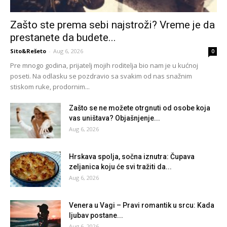
Zašto ste prema sebi najstroži? Vreme je da
prestanete da budete...
Sito&Rešeto
-
Aug 6, 2026
0
Pre mnogo godina, prijatelj mojih roditelja bio nam je u kućnoj
poseti. Na odlasku se pozdravio sa svakim od nas snažnim
stiskom ruke, prodornim...
Zašto se ne možete otrgnuti od osobe koja
vas uništava? Objašnjenje...
Aug 6, 2026
Hrskava spolja, sočna iznutra: Čupava
zeljanica koju će svi tražiti da...
Aug 6, 2026
Venera u Vagi – Pravi romantik u srcu: Kada
ljubav postane...
Aug 6, 2026