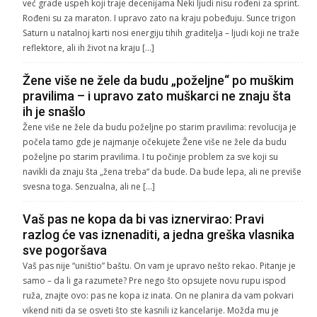
već grade uspeh koji traje decenijama Neki ljudi nisu rođeni za sprint.
Rođeni su za maraton. I upravo zato na kraju pobeđuju. Sunce trigon
Saturn u natalnoj karti nosi energiju tihih graditelja – ljudi koji ne traže
reflektore, ali ih život na kraju […]
Žene više ne žele da budu „poželjne“ po muškim
pravilima – i upravo zato muškarci ne znaju šta
ih je snašlo
Žene više ne žele da budu poželjne po starim pravilima: revolucija je
počela tamo gde je najmanje očekujete Žene više ne žele da budu
poželjne po starim pravilima. I tu počinje problem za sve koji su
navikli da znaju šta „žena treba“ da bude. Da bude lepa, ali ne previše
svesna toga. Senzualna, ali ne […]
Vaš pas ne kopa da bi vas iznervirao: Pravi
razlog će vas iznenaditi, a jedna greška vlasnika
sve pogoršava
Vaš pas nije “uništio” baštu. On vam je upravo nešto rekao. Pitanje je
samo – da li ga razumete? Pre nego što opsujete novu rupu ispod
ruža, znajte ovo: pas ne kopa iz inata. On ne planira da vam pokvari
vikend niti da se osveti što ste kasnili iz kancelarije. Možda mu je