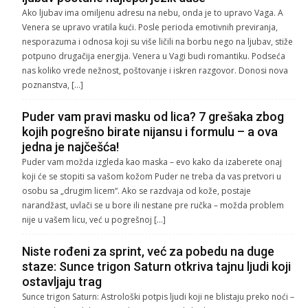
Ako ljubav ima omiljenu adresu na nebu, onda je to upravo Vaga. A
Venera se upravo vratila kući. Posle perioda emotivnih previranja,
nesporazuma i odnosa koji su više ličili na borbu nego na ljubav, stiže
potpuno drugačija energija. Venera u Vagi budi romantiku. Podseća
nas koliko vrede nežnost, poštovanje i iskren razgovor. Donosi nova
poznanstva, […]
Puder vam pravi masku od lica? 7 grešaka zbog
kojih pogrešno birate nijansu i formulu – a ova
jedna je najčešća!
Puder vam možda izgleda kao maska – evo kako da izaberete onaj
koji će se stopiti sa vašom kožom Puder ne treba da vas pretvori u
osobu sa „drugim licem“. Ako se razdvaja od kože, postaje
narandžast, uvlači se u bore ili nestane pre ručka – možda problem
nije u vašem licu, već u pogrešnoj […]
Niste rođeni za sprint, već za pobedu na duge
staze: Sunce trigon Saturn otkriva tajnu ljudi koji
ostavljaju trag
Sunce trigon Saturn: Astrološki potpis ljudi koji ne blistaju preko noći –