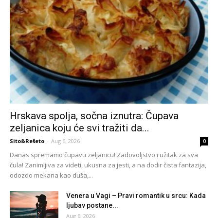
Hrskava spolja, sočna iznutra: Čupava
zeljanica koju će svi tražiti da...
Sito&Rešeto
-
Aug 6, 2026
0
Danas spremamo čupavu zeljanicu! Zadovoljstvo i užitak za sva
čula! Zanimljiva za videti, ukusna za jesti, a na dodir čista fantazija,
odozdo mekana kao duša,...
Venera u Vagi – Pravi romantik u srcu: Kada
ljubav postane...
Aug 6, 2026