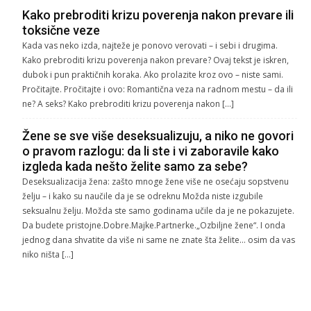
Kako prebroditi krizu poverenja nakon prevare ili
toksične veze
Kada vas neko izda, najteže je ponovo verovati – i sebi i drugima.
Kako prebroditi krizu poverenja nakon prevare? Ovaj tekst je iskren,
dubok i pun praktičnih koraka. Ako prolazite kroz ovo – niste sami.
Pročitajte. Pročitajte i ovo: Romantična veza na radnom mestu – da ili
ne? A seks? Kako prebroditi krizu poverenja nakon […]
Žene se sve više deseksualizuju, a niko ne govori
o pravom razlogu: da li ste i vi zaboravile kako
izgleda kada nešto želite samo za sebe?
Deseksualizacija žena: zašto mnoge žene više ne osećaju sopstvenu
želju – i kako su naučile da je se odreknu Možda niste izgubile
seksualnu želju. Možda ste samo godinama učile da je ne pokazujete.
Da budete pristojne.Dobre.Majke.Partnerke.„Ozbiljne žene“. I onda
jednog dana shvatite da više ni same ne znate šta želite… osim da vas
niko ništa […]