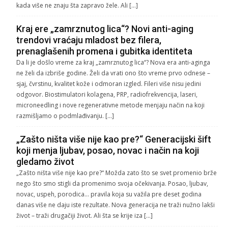
kada više ne znaju šta zapravo žele. Ali […]
Kraj ere „zamrznutog lica“? Novi anti-aging
trendovi vraćaju mladost bez filera,
prenaglašenih promena i gubitka identiteta
Da li je došlo vreme za kraj „zamrznutog lica“? Nova era anti-aginga
ne želi da izbriše godine. Želi da vrati ono što vreme prvo odnese –
sjaj, čvrstinu, kvalitet kože i odmoran izgled. Fileri više nisu jedini
odgovor. Biostimulatori kolagena, PRP, radiofrekvencija, laseri,
microneedling i nove regenerativne metode menjaju način na koji
razmišljamo o podmlađivanju. […]
„Zašto ništa više nije kao pre?“ Generacijski šift
koji menja ljubav, posao, novac i način na koji
gledamo život
„Zašto ništa više nije kao pre?“ Možda zato što se svet promenio brže
nego što smo stigli da promenimo svoja očekivanja. Posao, ljubav,
novac, uspeh, porodica… pravila koja su važila pre deset godina
danas više ne daju iste rezultate. Nova generacija ne traži nužno lakši
život – traži drugačiji život. Ali šta se krije iza […]