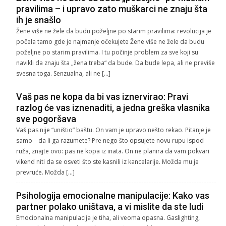
pravilima – i upravo zato muškarci ne znaju šta
ih je snašlo
Žene više ne žele da budu poželjne po starim pravilima: revolucija je
počela tamo gde je najmanje očekujete Žene više ne žele da budu
poželjne po starim pravilima. I tu počinje problem za sve koji su
navikli da znaju šta „žena treba“ da bude. Da bude lepa, ali ne previše
svesna toga. Senzualna, ali ne […]
Vaš pas ne kopa da bi vas iznervirao: Pravi
razlog će vas iznenaditi, a jedna greška vlasnika
sve pogoršava
Vaš pas nije “uništio” baštu. On vam je upravo nešto rekao. Pitanje je
samo – da li ga razumete? Pre nego što opsujete novu rupu ispod
ruža, znajte ovo: pas ne kopa iz inata. On ne planira da vam pokvari
vikend niti da se osveti što ste kasnili iz kancelarije. Možda mu je
prevruće. Možda […]
Psihologija emocionalne manipulacije: Kako vas
partner polako uništava, a vi mislite da ste ludi
Emocionalna manipulacija je tiha, ali veoma opasna. Gaslighting,