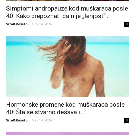
Simptomi andropauze kod muškaraca posle
40: Kako prepoznati da nije „lenjost“...
Sito&Rešeto
-
May 14, 2026
0
Hormonske promene kod muškaraca posle
40: Šta se stvarno dešava i...
Sito&Rešeto
-
May 14, 2026
0