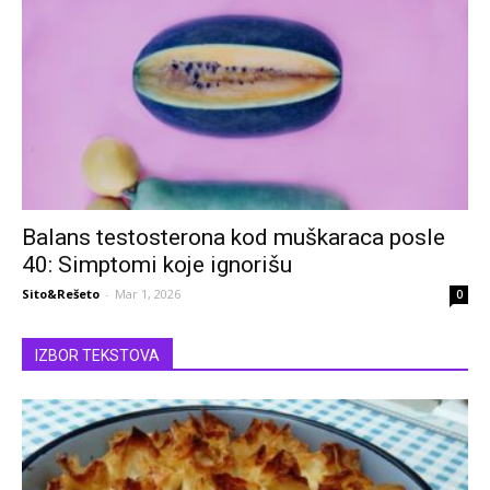
Balans testosterona kod muškaraca posle
40: Simptomi koje ignorišu
Sito&Rešeto
-
Mar 1, 2026
0
IZBOR TEKSTOVA