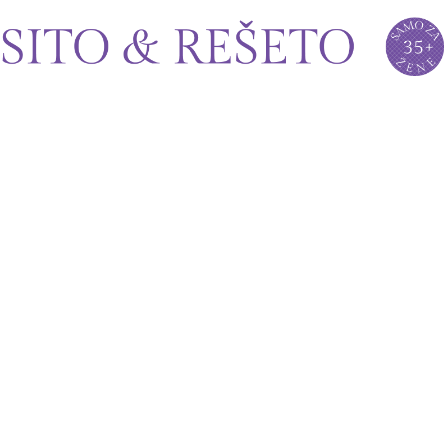
Sito&Rešeto