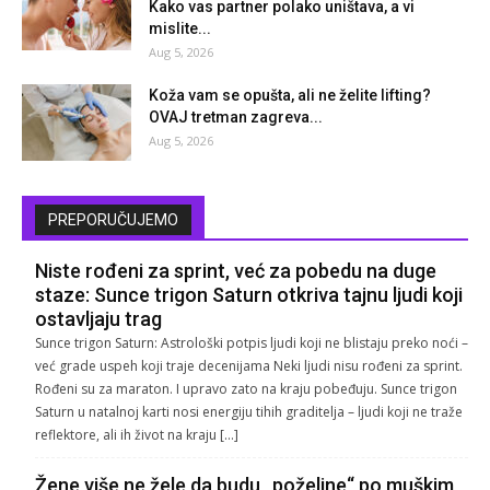
Kako vas partner polako uništava, a vi
mislite...
Aug 5, 2026
Koža vam se opušta, ali ne želite lifting?
OVAJ tretman zagreva...
Aug 5, 2026
PREPORUČUJEMO
Niste rođeni za sprint, već za pobedu na duge
staze: Sunce trigon Saturn otkriva tajnu ljudi koji
ostavljaju trag
Sunce trigon Saturn: Astrološki potpis ljudi koji ne blistaju preko noći –
već grade uspeh koji traje decenijama Neki ljudi nisu rođeni za sprint.
Rođeni su za maraton. I upravo zato na kraju pobeđuju. Sunce trigon
Saturn u natalnoj karti nosi energiju tihih graditelja – ljudi koji ne traže
reflektore, ali ih život na kraju […]
Žene više ne žele da budu „poželjne“ po muškim