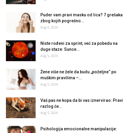
Puder vam pravi masku od lica? 7 grešaka
zbog kojih pogrešno...
Aug 6, 2026
Niste rođeni za sprint, već za pobedu na
duge staze: Sunce...
Aug 5, 2026
Žene više ne žele da budu „poželjne“ po
muškim pravilima –...
Aug 5, 2026
Vaš pas ne kopa da bi vas iznervirao: Pravi
razlog će...
Aug 5, 2026
Psihologija emocionalne manipulacije: