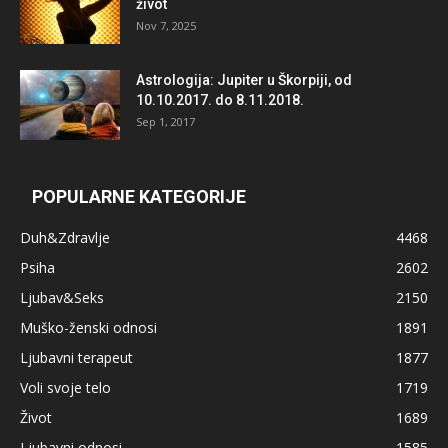
život
Nov 7, 2025
Astrologija: Jupiter u Škorpiji, od
10.10.2017. do 8.11.2018.
Sep 1, 2017
POPULARNE KATEGORIJE
Duh&Zdravlje
4468
Psiha
2602
Ljubav&Seks
2150
Muško-ženski odnosi
1891
Ljubavni terapeut
1877
Voli svoje telo
1719
Život
1689
Ljubavni odnosi
1585