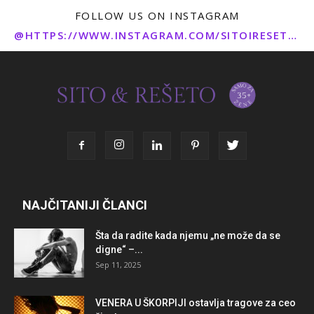
FOLLOW US ON INSTAGRAM
@HTTPS://WWW.INSTAGRAM.COM/SITOIRESETO/
NAJČITANIJI ČLANCI
Šta da radite kada njemu „ne može da se
digne“ –...
Sep 11, 2025
VENERA U ŠKORPIJI ostavlja tragove za ceo