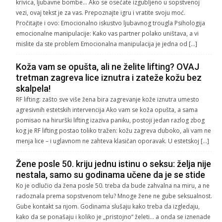
krivica, ljubavne bombe… Ako se osećate izgubljeno u sopstvenoj
vezi, ovaj tekst je za vas. Prepoznajte igru i vratite svoju moć.
Pročitajte i ovo: Emocionalno iskustvo ljubavnog trougla Psihologija
emocionalne manipulacije: Kako vas partner polako uništava, a vi
mislite da ste problem Emocionalna manipulacija je jedna od […]
Koža vam se opušta, ali ne želite lifting? OVAJ
tretman zagreva lice iznutra i zateže kožu bez
skalpela!
RF lifting: zašto sve više žena bira zagrevanje kože iznutra umesto
agresivnih estetskih intervencija Ako vam se koža opušta, a sama
pomisao na hirurški lifting izaziva paniku, postoji jedan razlog zbog
kog je RF lifting postao toliko tražen: kožu zagreva duboko, ali vam ne
menja lice – i uglavnom ne zahteva klasičan oporavak. U estetskoj […]
Žene posle 50. kriju jednu istinu o seksu: želja nije
nestala, samo su godinama učene da je se stide
Ko je odlučio da žena posle 50. treba da bude zahvalna na miru, a ne
radoznala prema sopstvenom telu? Mnoge žene ne gube seksualnost.
Gube kontakt sa njom. Godinama slušaju kako treba da izgledaju,
kako da se ponašaju i koliko je „pristojno“ želeti… a onda se iznenade