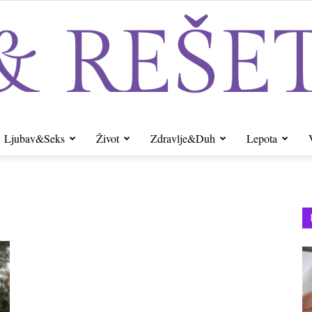
Ljubav&Seks
Život
Zdravlje&Duh
Lepota
Sito&Rešeto