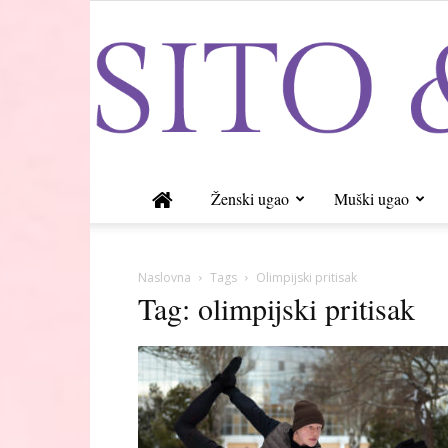
Ženski ugao
Muški ugao
Naslovna
Tags
Olimpijski pritisak
Tag: olimpijski pritisak