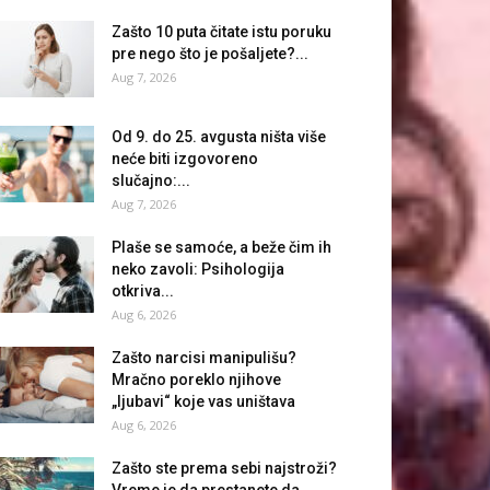
Zašto 10 puta čitate istu poruku
pre nego što je pošaljete?...
Aug 7, 2026
Od 9. do 25. avgusta ništa više
neće biti izgovoreno
slučajno:...
Aug 7, 2026
Plaše se samoće, a beže čim ih
neko zavoli: Psihologija
otkriva...
Aug 6, 2026
Zašto narcisi manipulišu?
Mračno poreklo njihove
„ljubavi“ koje vas uništava
Aug 6, 2026
Zašto ste prema sebi najstroži?
Vreme je da prestanete da