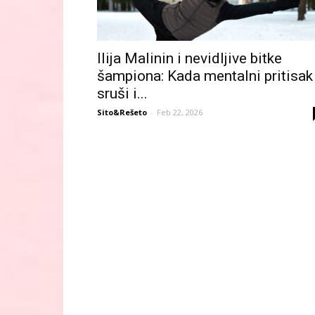
Ilija Malinin i nevidljive bitke
šampiona: Kada mentalni pritisak
sruši i...
Sito&Rešeto
-
Feb 22, 2026