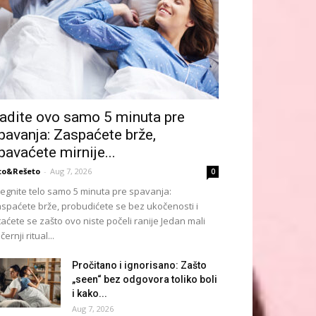
adite ovo samo 5 minuta pre
pavanja: Zaspaćete brže,
pavaćete mirnije...
to&Rešeto
-
Aug 7, 2026
0
tegnite telo samo 5 minuta pre spavanja:
spaćete brže, probudićete se bez ukočenosti i
taćete se zašto ovo niste počeli ranije Jedan mali
černji ritual...
Pročitano i ignorisano: Zašto
„seen“ bez odgovora toliko boli
i kako...
Aug 7, 2026