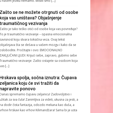
u našem jeziku nemamo. Mislili smo […]
Zašto se ne možete otrgnuti od osobe
koja vas uništava? Objašnjenje
traumatičnog vezivanja
Zašto je tako teško otići od osobe koja vas povređuje?
To je traumatično vezivanje – opasna emocionalna
zavisnost koju stvara toksična veza. Ovaj tekst
objašnjava šta se dešava u vašem mozgu i kako da se
oslobodite. Pročitajte i ovo: EMOCIONALNO
ZAKLJUČANI LJUDI: Krijući sebe, zapravo, gubimo sebe
Traumatično vezivanje: Zašto ostajete sa osobom koja
vas […]
Hrskava spolja, sočna iznutra: Čupava
zeljanica koju će svi tražiti da
napravite ponovo
Danas spremamo čupavu zeljanicu! Zadovoljstvo i
užitak za sva čula! Zanimljiva za videti, ukusna za jesti, a
na dodir čista fantazija, odozdo mekana kao duša, a
vrhovi hrskavi kao vrhovi Kilimandžara! Sama bi je usta