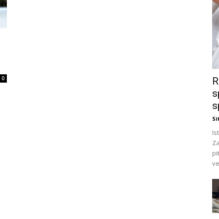
0
R
s
s
Si
Is
Za
pi
ve