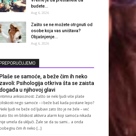
budete...
Aug 6, 2026
Zašto se ne možete otrgnuti od
osobe koja vas uništava?
Objašnjenje...
Aug 6, 2026
PREPORUČUJEMO
Plaše se samoće, a beže čim ih neko
zavoli: Psihologija otkriva šta se zaista
događa u njihovoj glavi
Intimna anksioznost: Zašto se neki ljudi više plaše
bliskosti nego samoće – i beže baš kada postane lepo?
Neki ljudi ne beže od ljubavi zato što je ne žele – već
zato što im bliskost aktivira alarm koji samoća nikada
nije umela da uključi. Žale se da su sami… a onda
pobegnu čim ih neko […]