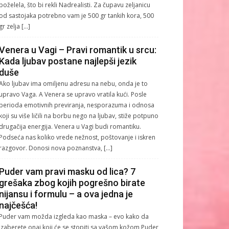
poželela, što bi rekli Nadrealisti. Za čupavu zeljanicu
od sastojaka potrebno vam je 500 gr tankih kora, 500
gr zelja […]
Venera u Vagi – Pravi romantik u srcu:
Kada ljubav postane najlepši jezik
duše
Ako ljubav ima omiljenu adresu na nebu, onda je to
upravo Vaga. A Venera se upravo vratila kući. Posle
perioda emotivnih previranja, nesporazuma i odnosa
koji su više ličili na borbu nego na ljubav, stiže potpuno
drugačija energija. Venera u Vagi budi romantiku.
Podseća nas koliko vrede nežnost, poštovanje i iskren
razgovor. Donosi nova poznanstva, […]
Puder vam pravi masku od lica? 7
grešaka zbog kojih pogrešno birate
nijansu i formulu – a ova jedna je
najčešća!
Puder vam možda izgleda kao maska – evo kako da
izaberete onaj koji će se stopiti sa vašom kožom Puder