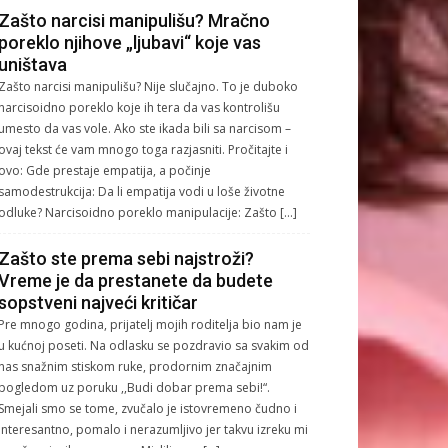
Zašto narcisi manipulišu? Mračno
poreklo njihove „ljubavi“ koje vas
uništava
Zašto narcisi manipulišu? Nije slučajno. To je duboko
narcisoidno poreklo koje ih tera da vas kontrolišu
umesto da vas vole. Ako ste ikada bili sa narcisom –
ovaj tekst će vam mnogo toga razjasniti. Pročitajte i
ovo: Gde prestaje empatija, a počinje
samodestrukcija: Da li empatija vodi u loše životne
odluke? Narcisoidno poreklo manipulacije: Zašto […]
Zašto ste prema sebi najstroži?
Vreme je da prestanete da budete
sopstveni najveći kritičar
Pre mnogo godina, prijatelj mojih roditelja bio nam je
u kućnoj poseti. Na odlasku se pozdravio sa svakim od
nas snažnim stiskom ruke, prodornim značajnim
pogledom uz poruku ,,Budi dobar prema sebi!“.
Smejali smo se tome, zvučalo je istovremeno čudno i
interesantno, pomalo i nerazumljivo jer takvu izreku mi