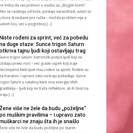
ne treba da vas pretvori u osobu sa „drugim licem“.
Ako se razdvaja od kože, postaje narandžast, uvlači se
u bore ili nestane pre ručka – možda problem nije u
vašem licu, već u pogrešnoj […]
Niste rođeni za sprint, već za pobedu
na duge staze: Sunce trigon Saturn
otkriva tajnu ljudi koji ostavljaju trag
Sunce trigon Saturn: Astrološki potpis ljudi koji ne
blistaju preko noći – već grade uspeh koji traje
decenijama Neki ljudi nisu rođeni za sprint. Rođeni su
za maraton. I upravo zato na kraju pobeđuju. Sunce
trigon Saturn u natalnoj karti nosi energiju tihih
graditelja – ljudi koji ne traže reflektore, ali ih život na
kraju […]
Žene više ne žele da budu „poželjne“
po muškim pravilima – i upravo zato
muškarci ne znaju šta ih je snašlo
Žene više ne žele da budu poželjne po starim