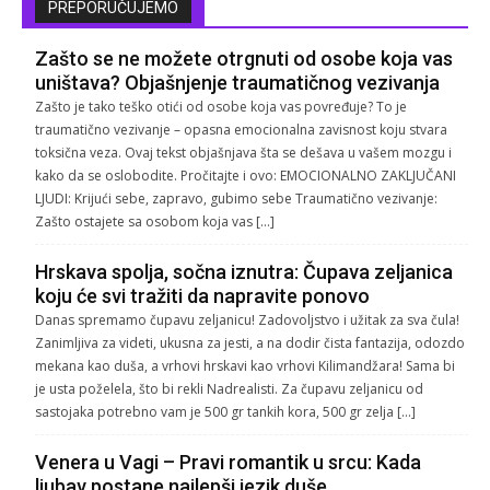
PREPORUČUJEMO
Zašto se ne možete otrgnuti od osobe koja vas
uništava? Objašnjenje traumatičnog vezivanja
Zašto je tako teško otići od osobe koja vas povređuje? To je
traumatično vezivanje – opasna emocionalna zavisnost koju stvara
toksična veza. Ovaj tekst objašnjava šta se dešava u vašem mozgu i
kako da se oslobodite. Pročitajte i ovo: EMOCIONALNO ZAKLJUČANI
LJUDI: Krijući sebe, zapravo, gubimo sebe Traumatično vezivanje:
Zašto ostajete sa osobom koja vas […]
Hrskava spolja, sočna iznutra: Čupava zeljanica
koju će svi tražiti da napravite ponovo
Danas spremamo čupavu zeljanicu! Zadovoljstvo i užitak za sva čula!
Zanimljiva za videti, ukusna za jesti, a na dodir čista fantazija, odozdo
mekana kao duša, a vrhovi hrskavi kao vrhovi Kilimandžara! Sama bi
je usta poželela, što bi rekli Nadrealisti. Za čupavu zeljanicu od
sastojaka potrebno vam je 500 gr tankih kora, 500 gr zelja […]
Venera u Vagi – Pravi romantik u srcu: Kada
ljubav postane najlepši jezik duše