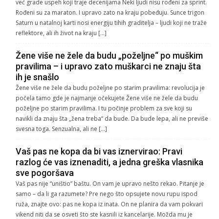
već grade uspeh koji traje decenijama Neki ljudi nisu rođeni za sprint.
Rođeni su za maraton. I upravo zato na kraju pobeđuju. Sunce trigon
Saturn u natalnoj karti nosi energiju tihih graditelja – ljudi koji ne traže
reflektore, ali ih život na kraju […]
Žene više ne žele da budu „poželjne“ po muškim
pravilima – i upravo zato muškarci ne znaju šta
ih je snašlo
Žene više ne žele da budu poželjne po starim pravilima: revolucija je
počela tamo gde je najmanje očekujete Žene više ne žele da budu
poželjne po starim pravilima. I tu počinje problem za sve koji su
navikli da znaju šta „žena treba“ da bude. Da bude lepa, ali ne previše
svesna toga. Senzualna, ali ne […]
Vaš pas ne kopa da bi vas iznervirao: Pravi
razlog će vas iznenaditi, a jedna greška vlasnika
sve pogoršava
Vaš pas nije “uništio” baštu. On vam je upravo nešto rekao. Pitanje je
samo – da li ga razumete? Pre nego što opsujete novu rupu ispod
ruža, znajte ovo: pas ne kopa iz inata. On ne planira da vam pokvari
vikend niti da se osveti što ste kasnili iz kancelarije. Možda mu je