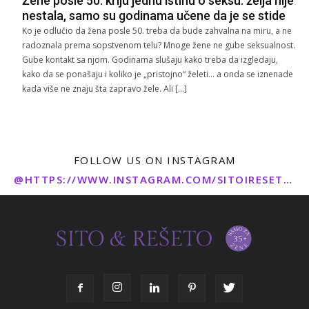
Žene posle 50. kriju jednu istinu o seksu: želja nije
nestala, samo su godinama učene da je se stide
Ko je odlučio da žena posle 50. treba da bude zahvalna na miru, a ne
radoznala prema sopstvenom telu? Mnoge žene ne gube seksualnost.
Gube kontakt sa njom. Godinama slušaju kako treba da izgledaju,
kako da se ponašaju i koliko je „pristojno“ želeti… a onda se iznenade
kada više ne znaju šta zapravo žele. Ali […]
FOLLOW US ON INSTAGRAM
@HTTPS://WWW.INSTAGRAM.COM/SITOIRESETO/