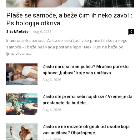
Plaše se samoće, a beže čim ih neko zavoli:
Psihologija otkriva...
Sito&Rešeto
-
Aug 6, 2026
0
Intimna anksioznost: Zašto se neki ljudi više plaše bliskosti nego
samoće – i beže baš kada postane lepo? Neki ljudi ne beže od
ljubavi zato...
Zašto narcisi manipulišu? Mračno poreklo
njihove „ljubavi“ koje vas uništava
Aug 6, 2026
Zašto ste prema sebi najstroži? Vreme je da
prestanete da budete...
Aug 6, 2026
Zašto se ne možete otrgnuti od osobe koja
vas uništava? Objašnjenje...
Aug 6, 2026