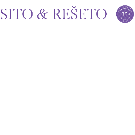
Sito&Rešeto