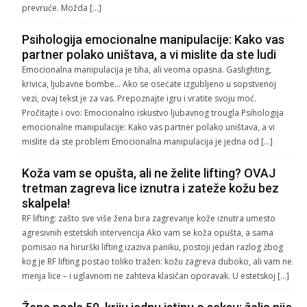
prevruće. Možda […]
Psihologija emocionalne manipulacije: Kako vas
partner polako uništava, a vi mislite da ste ludi
Emocionalna manipulacija je tiha, ali veoma opasna. Gaslighting,
krivica, ljubavne bombe… Ako se osećate izgubljeno u sopstvenoj
vezi, ovaj tekst je za vas. Prepoznajte igru i vratite svoju moć.
Pročitajte i ovo: Emocionalno iskustvo ljubavnog trougla Psihologija
emocionalne manipulacije: Kako vas partner polako uništava, a vi
mislite da ste problem Emocionalna manipulacija je jedna od […]
Koža vam se opušta, ali ne želite lifting? OVAJ
tretman zagreva lice iznutra i zateže kožu bez
skalpela!
RF lifting: zašto sve više žena bira zagrevanje kože iznutra umesto
agresivnih estetskih intervencija Ako vam se koža opušta, a sama
pomisao na hirurški lifting izaziva paniku, postoji jedan razlog zbog
kog je RF lifting postao toliko tražen: kožu zagreva duboko, ali vam ne
menja lice – i uglavnom ne zahteva klasičan oporavak. U estetskoj […]