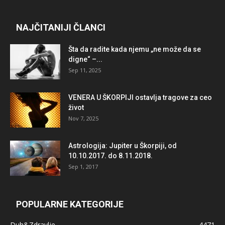
NAJČITANIJI ČLANCI
Šta da radite kada njemu „ne može da se
digne“ –...
Sep 11, 2025
VENERA U ŠKORPIJI ostavlja tragove za ceo
život
Nov 7, 2025
Astrologija: Jupiter u Škorpiji, od
10.10.2017. do 8.11.2018.
Sep 1, 2017
POPULARNE KATEGORIJE
Duh&Zdravlje
4471