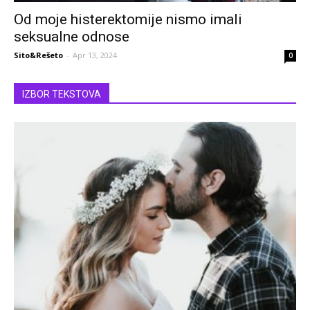
Od moje histerektomije nismo imali
seksualne odnose
Sito&Rešeto
-
Apr 13, 2024
0
IZBOR TEKSTOVA