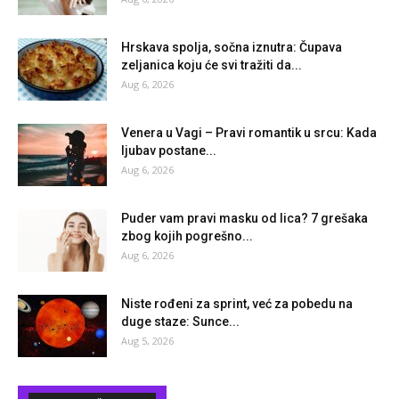
Hrskava spolja, sočna iznutra: Čupava
zeljanica koju će svi tražiti da...
Aug 6, 2026
Venera u Vagi – Pravi romantik u srcu: Kada
ljubav postane...
Aug 6, 2026
Puder vam pravi masku od lica? 7 grešaka
zbog kojih pogrešno...
Aug 6, 2026
Niste rođeni za sprint, već za pobedu na
duge staze: Sunce...
Aug 5, 2026