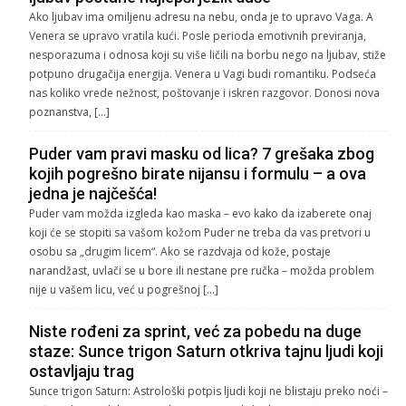
Ako ljubav ima omiljenu adresu na nebu, onda je to upravo Vaga. A
Venera se upravo vratila kući. Posle perioda emotivnih previranja,
nesporazuma i odnosa koji su više ličili na borbu nego na ljubav, stiže
potpuno drugačija energija. Venera u Vagi budi romantiku. Podseća
nas koliko vrede nežnost, poštovanje i iskren razgovor. Donosi nova
poznanstva, […]
Puder vam pravi masku od lica? 7 grešaka zbog
kojih pogrešno birate nijansu i formulu – a ova
jedna je najčešća!
Puder vam možda izgleda kao maska – evo kako da izaberete onaj
koji će se stopiti sa vašom kožom Puder ne treba da vas pretvori u
osobu sa „drugim licem“. Ako se razdvaja od kože, postaje
narandžast, uvlači se u bore ili nestane pre ručka – možda problem
nije u vašem licu, već u pogrešnoj […]
Niste rođeni za sprint, već za pobedu na duge
staze: Sunce trigon Saturn otkriva tajnu ljudi koji
ostavljaju trag
Sunce trigon Saturn: Astrološki potpis ljudi koji ne blistaju preko noći –