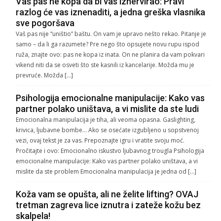
Vaš pas ne kopa da bi vas iznervirao: Pravi
razlog će vas iznenaditi, a jedna greška vlasnika
sve pogoršava
Vaš pas nije “uništio” baštu. On vam je upravo nešto rekao. Pitanje je
samo – da li ga razumete? Pre nego što opsujete novu rupu ispod
ruža, znajte ovo: pas ne kopa iz inata. On ne planira da vam pokvari
vikend niti da se osveti što ste kasnili iz kancelarije. Možda mu je
prevruće. Možda […]
Psihologija emocionalne manipulacije: Kako vas
partner polako uništava, a vi mislite da ste ludi
Emocionalna manipulacija je tiha, ali veoma opasna. Gaslighting,
krivica, ljubavne bombe… Ako se osećate izgubljeno u sopstvenoj
vezi, ovaj tekst je za vas. Prepoznajte igru i vratite svoju moć.
Pročitajte i ovo: Emocionalno iskustvo ljubavnog trougla Psihologija
emocionalne manipulacije: Kako vas partner polako uništava, a vi
mislite da ste problem Emocionalna manipulacija je jedna od […]
Koža vam se opušta, ali ne želite lifting? OVAJ
tretman zagreva lice iznutra i zateže kožu bez
skalpela!