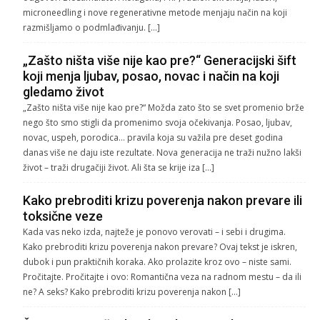
microneedling i nove regenerativne metode menjaju način na koji
razmišljamo o podmlađivanju. […]
„Zašto ništa više nije kao pre?“ Generacijski šift
koji menja ljubav, posao, novac i način na koji
gledamo život
„Zašto ništa više nije kao pre?“ Možda zato što se svet promenio brže
nego što smo stigli da promenimo svoja očekivanja. Posao, ljubav,
novac, uspeh, porodica… pravila koja su važila pre deset godina
danas više ne daju iste rezultate. Nova generacija ne traži nužno lakši
život – traži drugačiji život. Ali šta se krije iza […]
Kako prebroditi krizu poverenja nakon prevare ili
toksične veze
Kada vas neko izda, najteže je ponovo verovati – i sebi i drugima.
Kako prebroditi krizu poverenja nakon prevare? Ovaj tekst je iskren,
dubok i pun praktičnih koraka. Ako prolazite kroz ovo – niste sami.
Pročitajte. Pročitajte i ovo: Romantična veza na radnom mestu – da ili
ne? A seks? Kako prebroditi krizu poverenja nakon […]