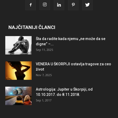
NAJČITANIJI ČLANCI
Šta da radite kada njemu „ne može da se
digne“ –...
Sep 11, 2025
VENERA U ŠKORPIJI ostavlja tragove za ceo
život
Nov 7, 2025
Astrologija: Jupiter u Škorpiji, od
10.10.2017. do 8.11.2018.
Sep 1, 2017