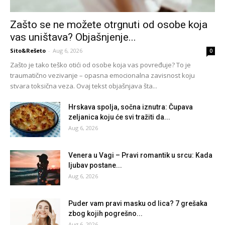
Zašto se ne možete otrgnuti od osobe koja
vas uništava? Objašnjenje...
Sito&Rešeto
-
Aug 6, 2026
0
Zašto je tako teško otići od osobe koja vas povređuje? To je
traumatično vezivanje – opasna emocionalna zavisnost koju
stvara toksična veza. Ovaj tekst objašnjava šta...
Hrskava spolja, sočna iznutra: Čupava
zeljanica koju će svi tražiti da...
Aug 6, 2026
Venera u Vagi – Pravi romantik u srcu: Kada
ljubav postane...
Aug 6, 2026
Puder vam pravi masku od lica? 7 grešaka
zbog kojih pogrešno...
Aug 6, 2026