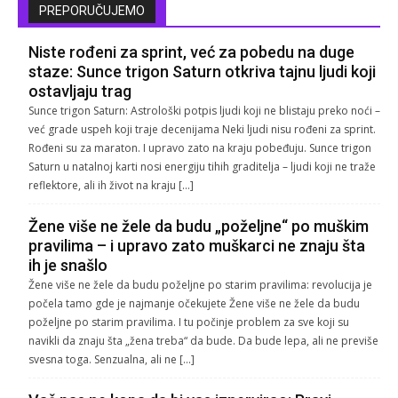
PREPORUČUJEMO
Niste rođeni za sprint, već za pobedu na duge
staze: Sunce trigon Saturn otkriva tajnu ljudi koji
ostavljaju trag
Sunce trigon Saturn: Astrološki potpis ljudi koji ne blistaju preko noći –
već grade uspeh koji traje decenijama Neki ljudi nisu rođeni za sprint.
Rođeni su za maraton. I upravo zato na kraju pobeđuju. Sunce trigon
Saturn u natalnoj karti nosi energiju tihih graditelja – ljudi koji ne traže
reflektore, ali ih život na kraju […]
Žene više ne žele da budu „poželjne“ po muškim
pravilima – i upravo zato muškarci ne znaju šta
ih je snašlo
Žene više ne žele da budu poželjne po starim pravilima: revolucija je
počela tamo gde je najmanje očekujete Žene više ne žele da budu
poželjne po starim pravilima. I tu počinje problem za sve koji su
navikli da znaju šta „žena treba“ da bude. Da bude lepa, ali ne previše
svesna toga. Senzualna, ali ne […]