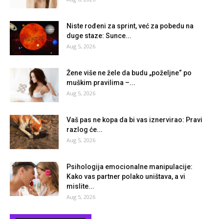
Niste rođeni za sprint, već za pobedu na
duge staze: Sunce...
Aug 5, 2026
Žene više ne žele da budu „poželjne“ po
muškim pravilima –...
Aug 5, 2026
Vaš pas ne kopa da bi vas iznervirao: Pravi
razlog će...
Aug 5, 2026
Psihologija emocionalne manipulacije:
Kako vas partner polako uništava, a vi
mislite...
Aug 5, 2026