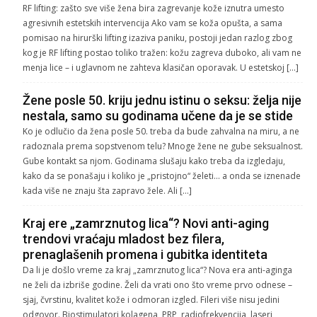
RF lifting: zašto sve više žena bira zagrevanje kože iznutra umesto
agresivnih estetskih intervencija Ako vam se koža opušta, a sama
pomisao na hirurški lifting izaziva paniku, postoji jedan razlog zbog
kog je RF lifting postao toliko tražen: kožu zagreva duboko, ali vam ne
menja lice – i uglavnom ne zahteva klasičan oporavak. U estetskoj […]
Žene posle 50. kriju jednu istinu o seksu: želja nije
nestala, samo su godinama učene da je se stide
Ko je odlučio da žena posle 50. treba da bude zahvalna na miru, a ne
radoznala prema sopstvenom telu? Mnoge žene ne gube seksualnost.
Gube kontakt sa njom. Godinama slušaju kako treba da izgledaju,
kako da se ponašaju i koliko je „pristojno“ želeti… a onda se iznenade
kada više ne znaju šta zapravo žele. Ali […]
Kraj ere „zamrznutog lica“? Novi anti-aging
trendovi vraćaju mladost bez filera,
prenaglašenih promena i gubitka identiteta
Da li je došlo vreme za kraj „zamrznutog lica“? Nova era anti-aginga
ne želi da izbriše godine. Želi da vrati ono što vreme prvo odnese –
sjaj, čvrstinu, kvalitet kože i odmoran izgled. Fileri više nisu jedini
odgovor. Biostimulatori kolagena, PRP, radiofrekvencija, laseri,