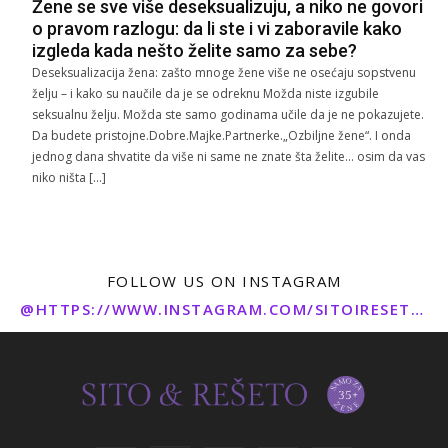
Žene se sve više deseksualizuju, a niko ne govori
o pravom razlogu: da li ste i vi zaboravile kako
izgleda kada nešto želite samo za sebe?
Deseksualizacija žena: zašto mnoge žene više ne osećaju sopstvenu
želju – i kako su naučile da je se odreknu Možda niste izgubile
seksualnu želju. Možda ste samo godinama učile da je ne pokazujete.
Da budete pristojne.Dobre.Majke.Partnerke.„Ozbiljne žene“. I onda
jednog dana shvatite da više ni same ne znate šta želite… osim da vas
niko ništa […]
FOLLOW US ON INSTAGRAM
@HTTPS://WWW.INSTAGRAM.COM/SITOIRESETO/