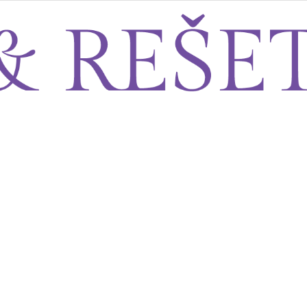
Sito&Rešeto