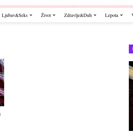
Ljubav&Seks
Život
Zdravlje&Duh
Lepota
a