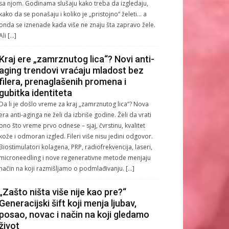
sa njom. Godinama slušaju kako treba da izgledaju,
kako da se ponašaju i koliko je „pristojno“ želeti… a
onda se iznenade kada više ne znaju šta zapravo žele.
Ali […]
Kraj ere „zamrznutog lica“? Novi anti-
aging trendovi vraćaju mladost bez
filera, prenaglašenih promena i
gubitka identiteta
Da li je došlo vreme za kraj „zamrznutog lica“? Nova
era anti-aginga ne želi da izbriše godine. Želi da vrati
ono što vreme prvo odnese – sjaj, čvrstinu, kvalitet
kože i odmoran izgled. Fileri više nisu jedini odgovor.
Biostimulatori kolagena, PRP, radiofrekvencija, laseri,
microneedling i nove regenerativne metode menjaju
način na koji razmišljamo o podmlađivanju. […]
„Zašto ništa više nije kao pre?“
Generacijski šift koji menja ljubav,
posao, novac i način na koji gledamo
život