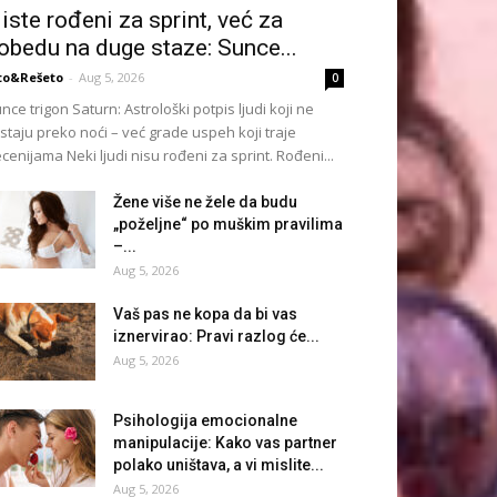
iste rođeni za sprint, već za
obedu na duge staze: Sunce...
to&Rešeto
-
Aug 5, 2026
0
nce trigon Saturn: Astrološki potpis ljudi koji ne
istaju preko noći – već grade uspeh koji traje
cenijama Neki ljudi nisu rođeni za sprint. Rođeni...
Žene više ne žele da budu
„poželjne“ po muškim pravilima
–...
Aug 5, 2026
Vaš pas ne kopa da bi vas
iznervirao: Pravi razlog će...
Aug 5, 2026
Psihologija emocionalne
manipulacije: Kako vas partner
polako uništava, a vi mislite...
Aug 5, 2026