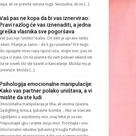
lepa, ali ne previše svesna toga. Senzualna, ali ne […]
Vaš pas ne kopa da bi vas iznervirao:
Pravi razlog će vas iznenaditi, a jedna
greška vlasnika sve pogoršava
Vaš pas nije “uništio” baštu. On vam je upravo nešto
rekao. Pitanje je samo – da li ga razumete? Pre nego
što opsujete novu rupu ispod ruža, znajte ovo: pas ne
kopa iz inata. On ne planira da vam pokvari vikend niti
da se osveti što ste kasnili iz kancelarije. Možda mu je
prevruće. Možda […]
Psihologija emocionalne manipulacije:
Kako vas partner polako uništava, a vi
mislite da ste ludi
Emocionalna manipulacija je tiha, ali veoma opasna.
Gaslighting, krivica, ljubavne bombe… Ako se osećate
izgubljeno u sopstvenoj vezi, ovaj tekst je za vas.
Prepoznajte igru i vratite svoju moć. Pročitajte i ovo:
Emocionalno iskustvo ljubavnog trougla Psihologija
emocionalne manipulacije: Kako vas partner polako