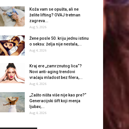
Koža vam se opušta, ali ne
želite lifting? OVAJ tretman
zagreva...
Aug 5, 2026
Žene posle 50. kriju jednu istinu
o seksu: želja nije nestala,...
Aug 4, 2026
Kraj ere „zamrznutog lica“?
Novi anti-aging trendovi
vraćaju mladost bez filera,...
Aug 4, 2026
„Zašto ništa više nije kao pre?“
Generacijski šift koji menja
ljubav,...
Aug 4, 2026