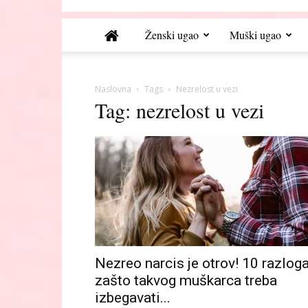
Ženski ugao
Muški ugao
Naslovna
Tags
Nezrelost u vezi
Tag: nezrelost u vezi
Nezreo narcis je otrov! 10 razlog
zašto takvog muškarca treba
izbegavati...