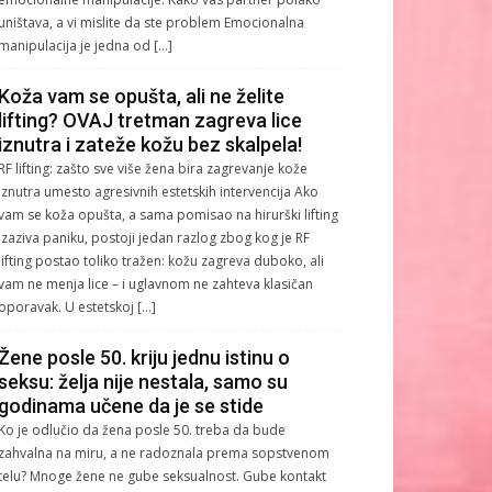
uništava, a vi mislite da ste problem Emocionalna
manipulacija je jedna od […]
Koža vam se opušta, ali ne želite
lifting? OVAJ tretman zagreva lice
iznutra i zateže kožu bez skalpela!
RF lifting: zašto sve više žena bira zagrevanje kože
iznutra umesto agresivnih estetskih intervencija Ako
vam se koža opušta, a sama pomisao na hirurški lifting
izaziva paniku, postoji jedan razlog zbog kog je RF
lifting postao toliko tražen: kožu zagreva duboko, ali
vam ne menja lice – i uglavnom ne zahteva klasičan
oporavak. U estetskoj […]
Žene posle 50. kriju jednu istinu o
seksu: želja nije nestala, samo su
godinama učene da je se stide
Ko je odlučio da žena posle 50. treba da bude
zahvalna na miru, a ne radoznala prema sopstvenom
telu? Mnoge žene ne gube seksualnost. Gube kontakt