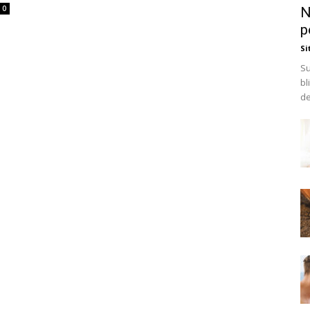
0
N
p
Si
Su
bl
de