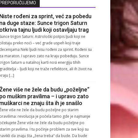
PREPORUČUJEMO
Niste rođeni za sprint, već za pobedu
na duge staze: Sunce trigon Saturn
otkriva tajnu ljudi koji ostavljaju trag
Sunce trigon Saturn: Astrološki potpis ljudi koji ne
blistaju preko noći – već grade uspeh koji traje
decenijama Neki ljudi nisu rođeni za sprint. Rođeni su
za maraton. I upravo zato na kraju pobeđuju. Sunce
trigon Saturn u natalnoj karti nosi energiju tihih
graditelja – ljudi koji ne traže reflektore, ali ih život na
kraju […]
Žene više ne žele da budu „poželjne“
po muškim pravilima – i upravo zato
muškarci ne znaju šta ih je snašlo
Žene više ne žele da budu poželjne po starim
pravilima: revolucija je počela tamo gde je najmanje
očekujete Žene više ne žele da budu poželjne po
starim pravilima. I tu počinje problem za sve koji su
navikli da znaju šta „žena treba“ da bude. Da bude