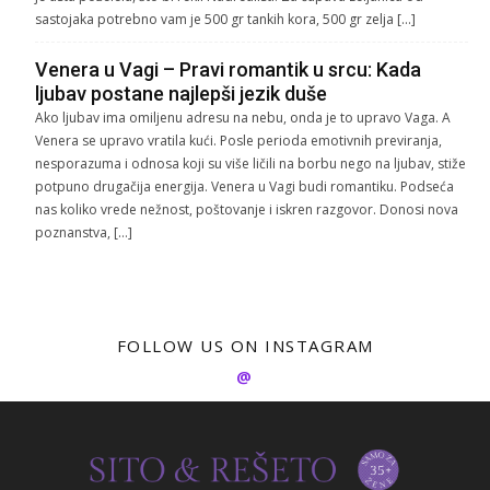
sastojaka potrebno vam je 500 gr tankih kora, 500 gr zelja […]
Venera u Vagi – Pravi romantik u srcu: Kada
ljubav postane najlepši jezik duše
Ako ljubav ima omiljenu adresu na nebu, onda je to upravo Vaga. A
Venera se upravo vratila kući. Posle perioda emotivnih previranja,
nesporazuma i odnosa koji su više ličili na borbu nego na ljubav, stiže
potpuno drugačija energija. Venera u Vagi budi romantiku. Podseća
nas koliko vrede nežnost, poštovanje i iskren razgovor. Donosi nova
poznanstva, […]
FOLLOW US ON INSTAGRAM
@