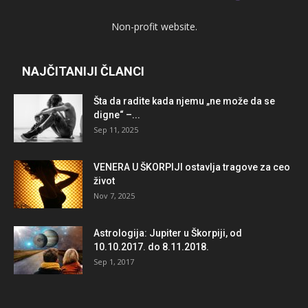
Non-profit website.
NAJČITANIJI ČLANCI
Šta da radite kada njemu „ne može da se
digne“ –...
Sep 11, 2025
VENERA U ŠKORPIJI ostavlja tragove za ceo
život
Nov 7, 2025
Astrologija: Jupiter u Škorpiji, od
10.10.2017. do 8.11.2018.
Sep 1, 2017