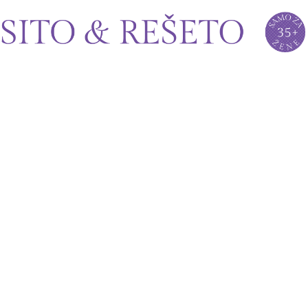
Sito&Rešeto