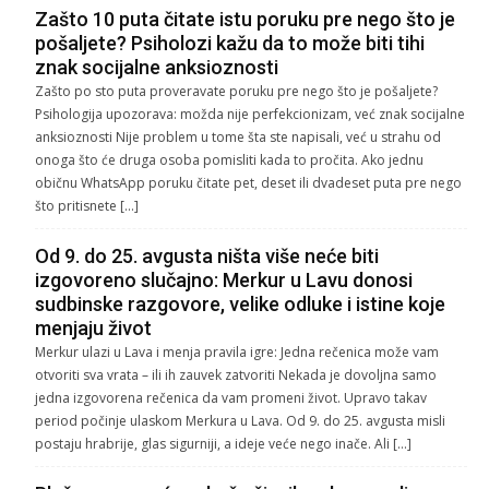
Zašto 10 puta čitate istu poruku pre nego što je
pošaljete? Psiholozi kažu da to može biti tihi
znak socijalne anksioznosti
Zašto po sto puta proveravate poruku pre nego što je pošaljete?
Psihologija upozorava: možda nije perfekcionizam, već znak socijalne
anksioznosti Nije problem u tome šta ste napisali, već u strahu od
onoga što će druga osoba pomisliti kada to pročita. Ako jednu
običnu WhatsApp poruku čitate pet, deset ili dvadeset puta pre nego
što pritisnete […]
Od 9. do 25. avgusta ništa više neće biti
izgovoreno slučajno: Merkur u Lavu donosi
sudbinske razgovore, velike odluke i istine koje
menjaju život
Merkur ulazi u Lava i menja pravila igre: Jedna rečenica može vam
otvoriti sva vrata – ili ih zauvek zatvoriti Nekada je dovoljna samo
jedna izgovorena rečenica da vam promeni život. Upravo takav
period počinje ulaskom Merkura u Lava. Od 9. do 25. avgusta misli
postaju hrabrije, glas sigurniji, a ideje veće nego inače. Ali […]