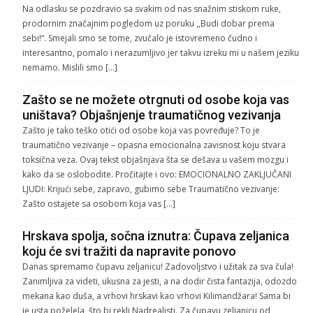
Na odlasku se pozdravio sa svakim od nas snažnim stiskom ruke,
prodornim značajnim pogledom uz poruku ,,Budi dobar prema
sebi!“. Smejali smo se tome, zvučalo je istovremeno čudno i
interesantno, pomalo i nerazumljivo jer takvu izreku mi u našem jeziku
nemamo. Mislili smo […]
Zašto se ne možete otrgnuti od osobe koja vas
uništava? Objašnjenje traumatičnog vezivanja
Zašto je tako teško otići od osobe koja vas povređuje? To je
traumatično vezivanje – opasna emocionalna zavisnost koju stvara
toksična veza. Ovaj tekst objašnjava šta se dešava u vašem mozgu i
kako da se oslobodite. Pročitajte i ovo: EMOCIONALNO ZAKLJUČANI
LJUDI: Krijući sebe, zapravo, gubimo sebe Traumatično vezivanje:
Zašto ostajete sa osobom koja vas […]
Hrskava spolja, sočna iznutra: Čupava zeljanica
koju će svi tražiti da napravite ponovo
Danas spremamo čupavu zeljanicu! Zadovoljstvo i užitak za sva čula!
Zanimljiva za videti, ukusna za jesti, a na dodir čista fantazija, odozdo
mekana kao duša, a vrhovi hrskavi kao vrhovi Kilimandžara! Sama bi
je usta poželela, što bi rekli Nadrealisti. Za čupavu zeljanicu od