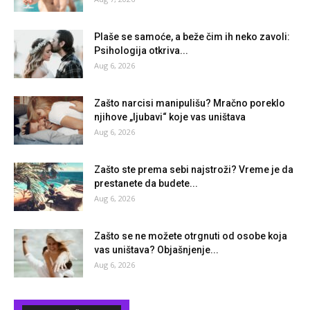
Plaše se samoće, a beže čim ih neko zavoli:
Psihologija otkriva...
Aug 6, 2026
Zašto narcisi manipulišu? Mračno poreklo
njihove „ljubavi“ koje vas uništava
Aug 6, 2026
Zašto ste prema sebi najstroži? Vreme je da
prestanete da budete...
Aug 6, 2026
Zašto se ne možete otrgnuti od osobe koja
vas uništava? Objašnjenje...
Aug 6, 2026