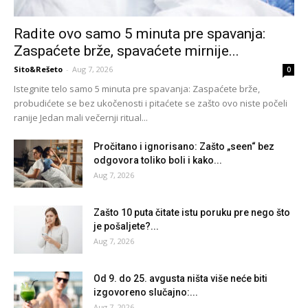
Radite ovo samo 5 minuta pre spavanja:
Zaspaćete brže, spavaćete mirnije...
Sito&Rešeto
-
Aug 7, 2026
0
Istegnite telo samo 5 minuta pre spavanja: Zaspaćete brže,
probudićete se bez ukočenosti i pitaćete se zašto ovo niste počeli
ranije Jedan mali večernji ritual...
Pročitano i ignorisano: Zašto „seen“ bez
odgovora toliko boli i kako...
Aug 7, 2026
Zašto 10 puta čitate istu poruku pre nego što
je pošaljete?...
Aug 7, 2026
Od 9. do 25. avgusta ništa više neće biti
izgovoreno slučajno:...
Aug 7, 2026