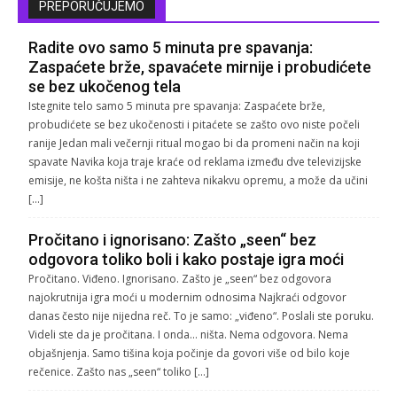
PREPORUČUJEMO
Radite ovo samo 5 minuta pre spavanja:
Zaspaćete brže, spavaćete mirnije i probudićete
se bez ukočenog tela
Istegnite telo samo 5 minuta pre spavanja: Zaspaćete brže,
probudićete se bez ukočenosti i pitaćete se zašto ovo niste počeli
ranije Jedan mali večernji ritual mogao bi da promeni način na koji
spavate Navika koja traje kraće od reklama između dve televizijske
emisije, ne košta ništa i ne zahteva nikakvu opremu, a može da učini
[…]
Pročitano i ignorisano: Zašto „seen“ bez
odgovora toliko boli i kako postaje igra moći
Pročitano. Viđeno. Ignorisano. Zašto je „seen“ bez odgovora
najokrutnija igra moći u modernim odnosima Najkraći odgovor
danas često nije nijedna reč. To je samo: „viđeno“. Poslali ste poruku.
Videli ste da je pročitana. I onda… ništa. Nema odgovora. Nema
objašnjenja. Samo tišina koja počinje da govori više od bilo koje
rečenice. Zašto nas „seen“ toliko […]