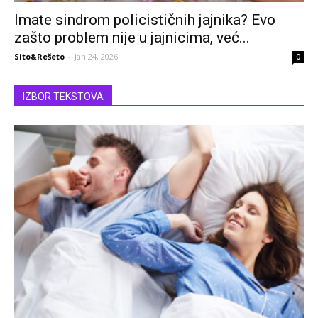
Imate sindrom policističnih jajnika? Evo
zašto problem nije u jajnicima, već...
Sito&Rešeto
-
Jan 24, 2026
0
IZBOR TEKSTOVA