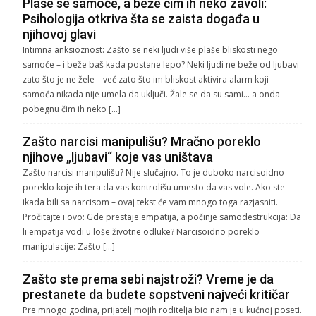
Plaše se samoće, a beže čim ih neko zavoli:
Psihologija otkriva šta se zaista događa u
njihovoj glavi
Intimna anksioznost: Zašto se neki ljudi više plaše bliskosti nego
samoće – i beže baš kada postane lepo? Neki ljudi ne beže od ljubavi
zato što je ne žele – već zato što im bliskost aktivira alarm koji
samoća nikada nije umela da uključi. Žale se da su sami… a onda
pobegnu čim ih neko […]
Zašto narcisi manipulišu? Mračno poreklo
njihove „ljubavi“ koje vas uništava
Zašto narcisi manipulišu? Nije slučajno. To je duboko narcisoidno
poreklo koje ih tera da vas kontrolišu umesto da vas vole. Ako ste
ikada bili sa narcisom – ovaj tekst će vam mnogo toga razjasniti.
Pročitajte i ovo: Gde prestaje empatija, a počinje samodestrukcija: Da
li empatija vodi u loše životne odluke? Narcisoidno poreklo
manipulacije: Zašto […]
Zašto ste prema sebi najstroži? Vreme je da
prestanete da budete sopstveni najveći kritičar
Pre mnogo godina, prijatelj mojih roditelja bio nam je u kućnoj poseti.