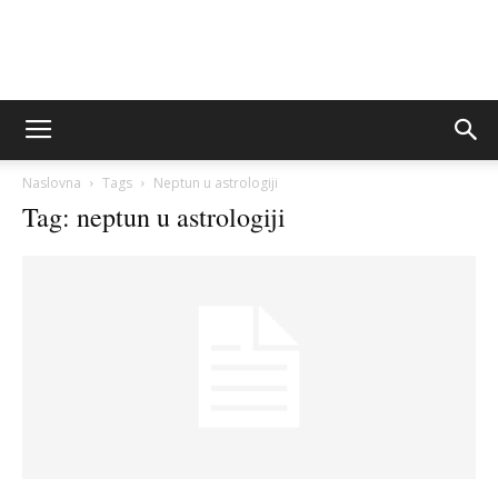
Sito&Rešeto
Naslovna
Tags
Neptun u astrologiji
Tag: neptun u astrologiji