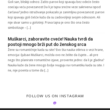
Goli san, bliskiji odnos: Zašto parovi koji spavaju bez odeće često
osećaju veću povezanost Da li je tajna srećne veze sakrivena ispod
čaršava? Jedno istraživanje pokazalo je zanimljivu povezanost: parovi
koji spavaju goli češće kažu da su zadovoljniji svojim odnosom. Ali
nije stvar samo u golotinji. Prava tajna je ono što ona često
simbolizuje – […]
Muškarci, zaboravite cveće! Nauka tvrdi da
postoji mnogo brži put do ženskog srca
Žene su romantičnije kada su site? Evo šta nauka otkriva o vezi hrane,
emocija i ljubavi Muškarci, možda ovo ne želite da čujete… ali pre
nego što planirate romantične izjave, proverite jedno: da li je gladna?
Nauka kaže da žene mnogo bolje reaguju na romantiku kada su site. I
ne, nije poenta u tome da […]
FOLLOW US ON INSTAGRAM
@