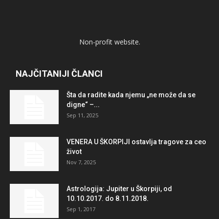
Non-profit website.
NAJČITANIJI ČLANCI
Šta da radite kada njemu „ne može da se
digne“ –...
Sep 11, 2025
VENERA U ŠKORPIJI ostavlja tragove za ceo
život
Nov 7, 2025
Astrologija: Jupiter u Škorpiji, od
10.10.2017. do 8.11.2018.
Sep 1, 2017