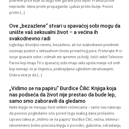
pokrene priče koje su dugo bile gurane pod tepih. Pravda protiv
nepravde. Istina protiv propagande. Ljubav protiv iluzije. Ponos
protiv […]
Ove „bezazlene“ stvari u spavaćoj sobi mogu da
unište vaš seksualni život – a većina ih
svakodnevno radi
Izgledaju dovoljno nevino, bezazleno, ali ovi svakodnevni predmeti
izazivaju pustoš u seksualnom životu prosečnog para. Proterajte ih iz
svoje spavaće sobe i odmah ste spremni za bolji, češći seks! Televizor
Parovi koji imaju TV u spavaćoj sobi imaju seks upola manje od onih
koji nemaju: to je činjenica, potkrepljena uglednim istraživanjem.
Dobra vest je da […]
„Vidimo se na papiru“ Đurđice Čilić: Knjiga koja
nas podseća da život nije prestao da bude lep,
samo smo zaboravili da gledamo
Neke knjige ne menjaju život velikim rečenicama – samo nas nateraju
da ponovo pogledamo ono pored čega svakog dana prolazimo.
Upravo takva je „Vidimo se na papiru“ Đurđice Čilić, nežna, intimna i
istovremeno bolno precizna knjiga o porodici, gubicima, odrastanju,