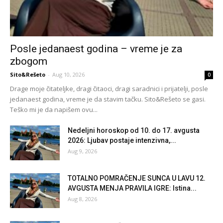
Posle jedanaest godina – vreme je za
zbogom
Sito&Rešeto
-
Aug 10, 2026
0
Drage moje čitateljke, dragi čitaoci, dragi saradnici i prijatelji, posle
jedanaest godina, vreme je da stavim tačku. Sito&Rešeto se gasi.
Teško mi je da napišem ovu...
Nedeljni horoskop od 10. do 17. avgusta
2026: Ljubav postaje intenzivna,...
Aug 9, 2026
TOTALNO POMRAČENJE SUNCA U LAVU 12.
AVGUSTA MENJA PRAVILA IGRE: Istina...
Aug 8, 2026