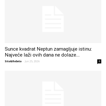
Sunce kvadrat Neptun zamagljuje istinu:
Najveće laži ovih dana ne dolaze...
Sito&Rešeto
-
Jun 25, 2026
0