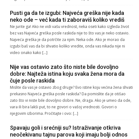
Pusti ga da te izgubi: Najveća greška nije kada
neko ode – već kada ti zaboraviš koliko vrediš
Ne jurite ga! Ako ne vidi vašu vrednost, neka oseti kako izgleda život
bez vas Najveća greška posle raskida nije to što vas je neko ostavio.
Najveća greška je da potrčite za njim. Neka ode. Ako je morao da
izgubi baš vas da bi shvatio koliko vredite, onda vas nikada nije ni
video onako kako […]
Nije vas ostavio zato što niste bile dovoljno
dobre: Najteža istina koju svaka žena mora da
čuje posle raskida
Mislite da vas je ostavio zbog druge? Evo istine koju većina žena shvati
prekasno Najveća greška posle raskida? Da pomislite da je otišao
zato što vi niste bile dovoljno dobre. Ne, draga. Ako je umeo da ode,
vara ili bira lakši put, to ne govori o vašoj vrednosti. Govori o
njegovim izborima. Pročitajte i ovo: […]
Spavaju goli i srećniji su? Istraživanje otkriva
neočekivanu tajnu parova koji imaju bolji odnos