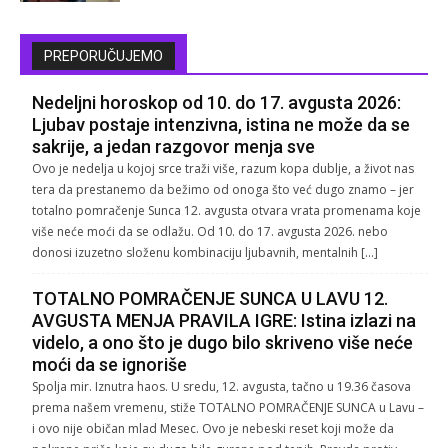
PREPORUČUJEMO
Nedeljni horoskop od 10. do 17. avgusta 2026:
Ljubav postaje intenzivna, istina ne može da se
sakrije, a jedan razgovor menja sve
Ovo je nedelja u kojoj srce traži više, razum kopa dublje, a život nas
tera da prestanemo da bežimo od onoga što već dugo znamo – jer
totalno pomračenje Sunca 12. avgusta otvara vrata promenama koje
više neće moći da se odlažu. Od 10. do 17. avgusta 2026. nebo
donosi izuzetno složenu kombinaciju ljubavnih, mentalnih […]
TOTALNO POMRAČENJE SUNCA U LAVU 12.
AVGUSTA MENJA PRAVILA IGRE: Istina izlazi na
videlo, a ono što je dugo bilo skriveno više neće
moći da se ignoriše
Spolja mir. Iznutra haos. U sredu, 12. avgusta, tačno u 19.36 časova
prema našem vremenu, stiže TOTALNO POMRAČENJE SUNCA u Lavu –
i ovo nije običan mlad Mesec. Ovo je nebeski reset koji može da