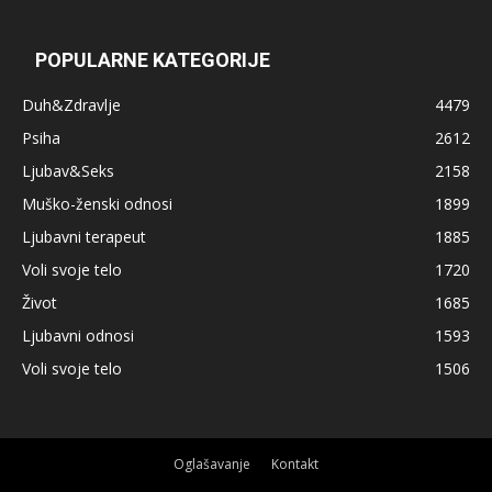
POPULARNE KATEGORIJE
Duh&Zdravlje
4479
Psiha
2612
Ljubav&Seks
2158
Muško-ženski odnosi
1899
Ljubavni terapeut
1885
Voli svoje telo
1720
Život
1685
Ljubavni odnosi
1593
Voli svoje telo
1506
Oglašavanje
Kontakt