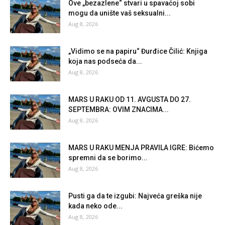
Ove „bezazlene“ stvari u spavaćoj sobi
mogu da unište vaš seksualni...
Aug 8, 2026
„Vidimo se na papiru“ Đurđice Čilić: Knjiga
koja nas podseća da...
Aug 8, 2026
MARS U RAKU OD 11. AVGUSTA DO 27.
SEPTEMBRA: OVIM ZNACIMA...
Aug 8, 2026
MARS U RAKU MENJA PRAVILA IGRE: Bićemo
spremni da se borimo...
Aug 8, 2026
Pusti ga da te izgubi: Najveća greška nije
kada neko ode...
Aug 8, 2026