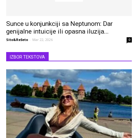
Sunce u konjunkciji sa Neptunom: Dar
genijalne intuicije ili opasna iluzija...
Sito&Rešeto
-
Mar 22, 2026
0
IZBOR TEKSTOVA