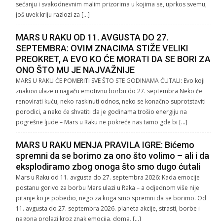
sećanju i svakodnevnim malim prizorima u kojima se, uprkos svemu,
još uvek kriju razlozi za […]
MARS U RAKU OD 11. AVGUSTA DO 27.
SEPTEMBRA: OVIM ZNACIMA STIŽE VELIKI
PREOKRET, A EVO KO ĆE MORATI DA SE BORI ZA
ONO ŠTO MU JE NAJVAŽNIJE
MARS U RAKU ĆE POMERITI SVE ŠTO STE GODINAMA ĆUTALI: Evo koji
znakovi ulaze u najjaču emotivnu borbu do 27. septembra Neko će
renovirati kuću, neko raskinuti odnos, neko se konačno suprotstaviti
porodici, a neko će shvatiti da je godinama trošio energiju na
pogrešne ljude – Mars u Raku ne pokreće nas tamo gde bi […]
MARS U RAKU MENJA PRAVILA IGRE: Bićemo
spremni da se borimo za ono što volimo – ali i da
eksplodiramo zbog onoga što smo dugo ćutali
Mars u Raku od 11. avgusta do 27. septembra 2026: Kada emocije
postanu gorivo za borbu Mars ulazi u Raka – a odjednom više nije
pitanje ko je pobedio, nego za koga smo spremni da se borimo. Od
11. avgusta do 27. septembra 2026. planeta akcije, strasti, borbe i
nagona prolazi kroz znak emocija, doma, […]