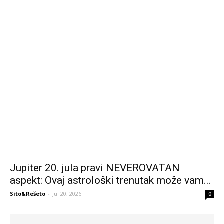
Jupiter 20. jula pravi NEVEROVATAN
aspekt: Ovaj astrološki trenutak može vam...
Sito&Rešeto
-
Jul 20, 2026
0