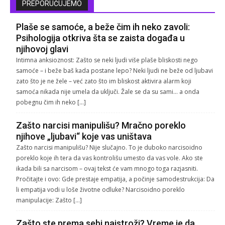
PREPORUČUJEMO
Plaše se samoće, a beže čim ih neko zavoli:
Psihologija otkriva šta se zaista događa u
njihovoj glavi
Intimna anksioznost: Zašto se neki ljudi više plaše bliskosti nego
samoće – i beže baš kada postane lepo? Neki ljudi ne beže od ljubavi
zato što je ne žele – već zato što im bliskost aktivira alarm koji
samoća nikada nije umela da uključi. Žale se da su sami… a onda
pobegnu čim ih neko […]
Zašto narcisi manipulišu? Mračno poreklo
njihove „ljubavi“ koje vas uništava
Zašto narcisi manipulišu? Nije slučajno. To je duboko narcisoidno
poreklo koje ih tera da vas kontrolišu umesto da vas vole. Ako ste
ikada bili sa narcisom – ovaj tekst će vam mnogo toga razjasniti.
Pročitajte i ovo: Gde prestaje empatija, a počinje samodestrukcija: Da
li empatija vodi u loše životne odluke? Narcisoidno poreklo
manipulacije: Zašto […]
Zašto ste prema sebi najstroži? Vreme je da