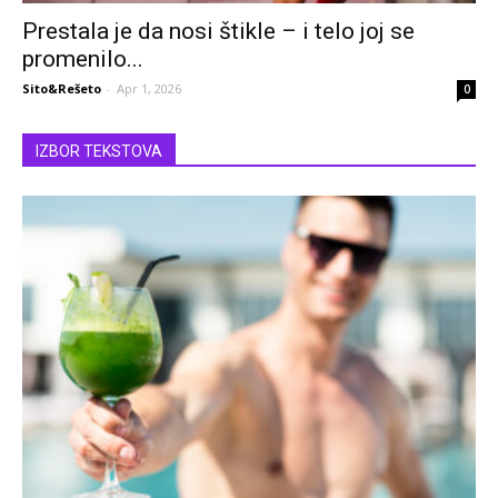
Prestala je da nosi štikle – i telo joj se
promenilo...
Sito&Rešeto
-
Apr 1, 2026
0
IZBOR TEKSTOVA