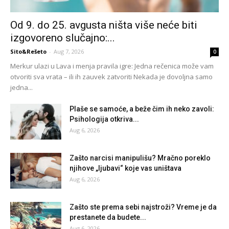
Od 9. do 25. avgusta ništa više neće biti
izgovoreno slučajno:...
Sito&Rešeto
-
Aug 7, 2026
0
Merkur ulazi u Lava i menja pravila igre: Jedna rečenica može vam
otvoriti sva vrata – ili ih zauvek zatvoriti Nekada je dovoljna samo
jedna...
Plaše se samoće, a beže čim ih neko zavoli:
Psihologija otkriva...
Aug 6, 2026
Zašto narcisi manipulišu? Mračno poreklo
njihove „ljubavi“ koje vas uništava
Aug 6, 2026
Zašto ste prema sebi najstroži? Vreme je da
prestanete da budete...
Aug 6, 2026