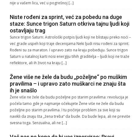
nije u vašem licu, već u pogrešnoj […]
Niste rođeni za sprint, već za pobedu na duge
staze: Sunce trigon Saturn otkriva tajnu ljudi koji
ostavljaju trag
Sunce trigon Saturn: Astrološki potpis ljudi koji ne blistaju preko noći –
već grade uspeh koji traje decenijama Neki ljudi nisu rođeni za sprint.
Rođeni su za maraton. I upravo zato na kraju pobeđuju. Sunce trigon
Saturn u natalnoj karti nosi energiju tihih graditelja – ljudi koji ne traže
reflektore, ali ih život na kraju […]
Žene više ne žele da budu „poželjne“ po muškim
pravilima – i upravo zato muškarci ne znaju šta
ih je snašlo
Žene više ne žele da budu poželjne po starim pravilima: revolucija je
počela tamo gde je najmanje očekujete Žene više ne žele da budu
poželjne po starim pravilima. I tu počinje problem za sve koji su
navikli da znaju šta „žena treba“ da bude. Da bude lepa, ali ne previše
svesna toga. Senzualna, ali ne […]
Vaš pas ne kopa da bi vas iznervirao: Pravi