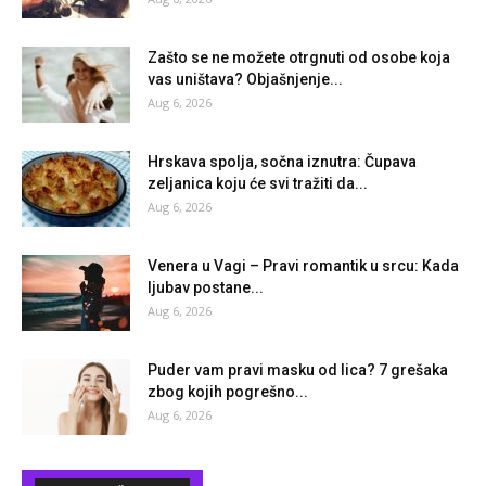
Zašto se ne možete otrgnuti od osobe koja
vas uništava? Objašnjenje...
Aug 6, 2026
Hrskava spolja, sočna iznutra: Čupava
zeljanica koju će svi tražiti da...
Aug 6, 2026
Venera u Vagi – Pravi romantik u srcu: Kada
ljubav postane...
Aug 6, 2026
Puder vam pravi masku od lica? 7 grešaka
zbog kojih pogrešno...
Aug 6, 2026