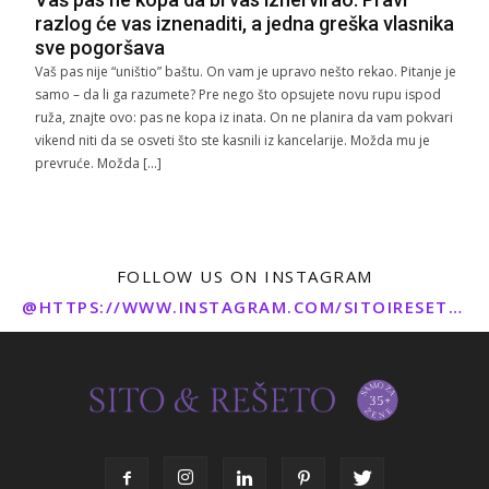
razlog će vas iznenaditi, a jedna greška vlasnika
sve pogoršava
Vaš pas nije “uništio” baštu. On vam je upravo nešto rekao. Pitanje je
samo – da li ga razumete? Pre nego što opsujete novu rupu ispod
ruža, znajte ovo: pas ne kopa iz inata. On ne planira da vam pokvari
vikend niti da se osveti što ste kasnili iz kancelarije. Možda mu je
prevruće. Možda […]
FOLLOW US ON INSTAGRAM
@HTTPS://WWW.INSTAGRAM.COM/SITOIRESETO/