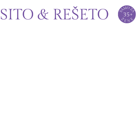
Sito&Rešeto