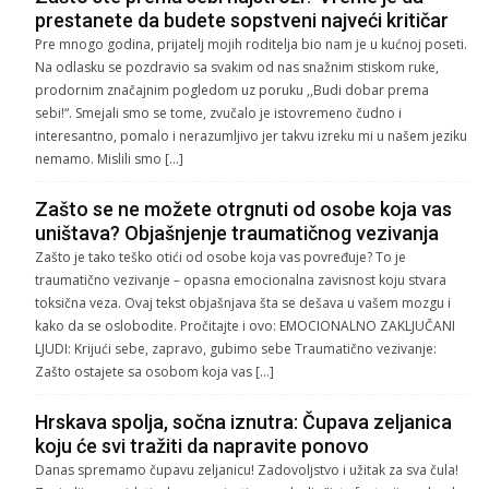
prestanete da budete sopstveni najveći kritičar
Pre mnogo godina, prijatelj mojih roditelja bio nam je u kućnoj poseti.
Na odlasku se pozdravio sa svakim od nas snažnim stiskom ruke,
prodornim značajnim pogledom uz poruku ,,Budi dobar prema
sebi!“. Smejali smo se tome, zvučalo je istovremeno čudno i
interesantno, pomalo i nerazumljivo jer takvu izreku mi u našem jeziku
nemamo. Mislili smo […]
Zašto se ne možete otrgnuti od osobe koja vas
uništava? Objašnjenje traumatičnog vezivanja
Zašto je tako teško otići od osobe koja vas povređuje? To je
traumatično vezivanje – opasna emocionalna zavisnost koju stvara
toksična veza. Ovaj tekst objašnjava šta se dešava u vašem mozgu i
kako da se oslobodite. Pročitajte i ovo: EMOCIONALNO ZAKLJUČANI
LJUDI: Krijući sebe, zapravo, gubimo sebe Traumatično vezivanje:
Zašto ostajete sa osobom koja vas […]
Hrskava spolja, sočna iznutra: Čupava zeljanica
koju će svi tražiti da napravite ponovo
Danas spremamo čupavu zeljanicu! Zadovoljstvo i užitak za sva čula!