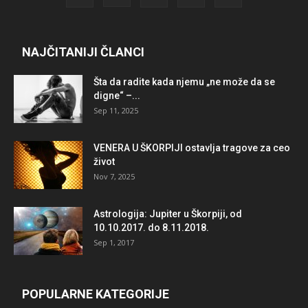
NAJČITANIJI ČLANCI
Šta da radite kada njemu „ne može da se
digne“ –...
Sep 11, 2025
VENERA U ŠKORPIJI ostavlja tragove za ceo
život
Nov 7, 2025
Astrologija: Jupiter u Škorpiji, od
10.10.2017. do 8.11.2018.
Sep 1, 2017
POPULARNE KATEGORIJE