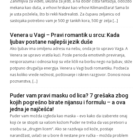
Zanimljiva za videti, ukusna za jesti, a na dodir čista fantazija, odozdo
mekana kao duša, a vrhovi hrskavi kao vrhovi Kilimandžara! Sama bi
je usta poželela, što bi rekli Nadrealisti. Za čupavu zeljanicu od
sastojaka potrebno vam je 500 gr tankih kora, 500 gr zelja […]
Venera u Vagi – Pravi romantik u srcu: Kada
ljubav postane najlepši jezik duše
Ako ljubav ima omiljenu adresu na nebu, onda je to upravo Vaga. A
Venera se upravo vratila kući. Posle perioda emotivnih previranja,
nesporazuma i odnosa koji su više ličili na borbu nego na ljubav, stiže
potpuno drugačija energija. Venera u Vagi budi romantiku. Podseća
nas koliko vrede nežnost, poštovanje i iskren razgovor. Donosi nova
poznanstva, […]
Puder vam pravi masku od lica? 7 grešaka zbog
kojih pogrešno birate nijansu i formulu – a ova
jedna je najčešća!
Puder vam možda izgleda kao maska – evo kako da izaberete onaj
koji će se stopiti sa vašom kožom Puder ne treba da vas pretvori u
osobu sa „drugim licem“. Ako se razdvaja od kože, postaje
narandžast, uvlači se u bore ili nestane pre ručka – možda problem