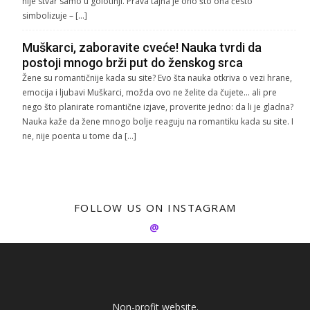
nije stvar samo u golotinji. Prava tajna je ono što ona često
simbolizuje – […]
Muškarci, zaboravite cveće! Nauka tvrdi da
postoji mnogo brži put do ženskog srca
Žene su romantičnije kada su site? Evo šta nauka otkriva o vezi hrane,
emocija i ljubavi Muškarci, možda ovo ne želite da čujete… ali pre
nego što planirate romantične izjave, proverite jedno: da li je gladna?
Nauka kaže da žene mnogo bolje reaguju na romantiku kada su site. I
ne, nije poenta u tome da […]
FOLLOW US ON INSTAGRAM
@
Non-profit website.