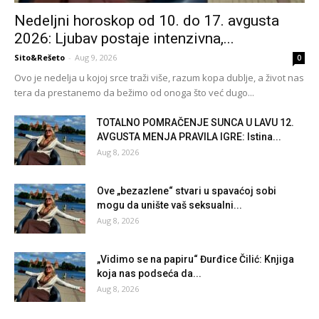
Nedeljni horoskop od 10. do 17. avgusta
2026: Ljubav postaje intenzivna,...
Sito&Rešeto
-
Aug 9, 2026
0
Ovo je nedelja u kojoj srce traži više, razum kopa dublje, a život nas
tera da prestanemo da bežimo od onoga što već dugo...
TOTALNO POMRAČENJE SUNCA U LAVU 12.
AVGUSTA MENJA PRAVILA IGRE: Istina...
Aug 8, 2026
Ove „bezazlene“ stvari u spavaćoj sobi
mogu da unište vaš seksualni...
Aug 8, 2026
„Vidimo se na papiru“ Đurđice Čilić: Knjiga
koja nas podseća da...
Aug 8, 2026