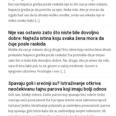
bez vas Najveća greška posle raskida nije to što vas je neko ostavio.
Najveća greška je da potrčite za njim. Neka ode. Ako je morao da
izgubi baš vas da bi shvatio koliko vredite, onda vas nikada nije ni
video onako kako […]
Nije vas ostavio zato što niste bile dovoljno
dobre: Najteža istina koju svaka žena mora da
čuje posle raskida
Mislite da vas je ostavio zbog druge? Evo istine koju većina žena shvati
prekasno Najveća greška posle raskida? Da pomislite da je otišao
zato što vi niste bile dovoljno dobre. Ne, draga. Ako je umeo da ode,
vara ili bira lakši put, to ne govori o vašoj vrednosti. Govori o
njegovim izborima. Pročitajte i ovo: […]
Spavaju goli i srećniji su? Istraživanje otkriva
neočekivanu tajnu parova koji imaju bolji odnos
Goli san, bliskiji odnos: Zašto parovi koji spavaju bez odeće često
osećaju veću povezanost Da li je tajna srećne veze sakrivena ispod
čaršava? Jedno istraživanje pokazalo je zanimljivu povezanost: parovi
koji spavaju goli češće kažu da su zadovoljniji svojim odnosom. Ali