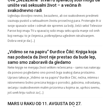
unište vaš seksualni život – a većina ih
svakodnevno radi
Izgledaju dovoljno nevino, bezazleno, ali ovi svakodnevni predmeti
izazivaju pustoš u seksualnom životu prosečnog para. Proterajte ih iz
svoje spavaće sobe i odmah ste spremni za bolji, češći seks! Televizor
Parovi koji imaju TV u spavaćoj sobi imaju seks upola manje od onih
koji nemaju: to je činjenica, potkrepljena uglednim istraživanjem.
Dobra vest je da […]
„Vidimo se na papiru“ Đurđice Čilić: Knjiga koja
nas podseća da život nije prestao da bude lep,
samo smo zaboravili da gledamo
Neke knjige ne menjaju život velikim rečenicama – samo nas nateraju
da ponovo pogledamo ono pored čega svakog dana prolazimo.
Upravo takva je „Vidimo se na papiru“ Đurđice Čilić, nežna, intimna i
istovremeno bolno precizna knjiga o porodici, gubicima, odrastanju,
sećanju i svakodnevnim malim prizorima u kojima se, uprkos svemu,
još uvek kriju razlozi za […]
MARS U RAKU OD 11. AVGUSTA DO 27.