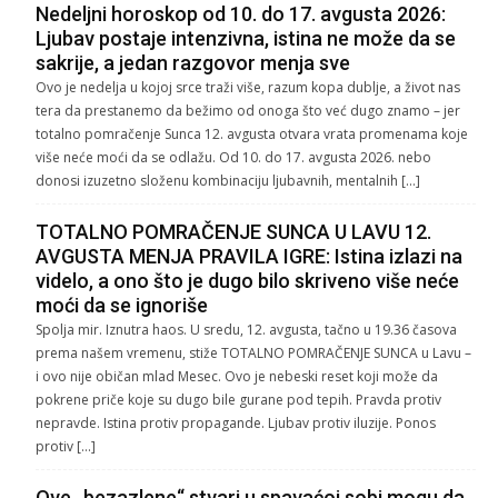
Nedeljni horoskop od 10. do 17. avgusta 2026:
Ljubav postaje intenzivna, istina ne može da se
sakrije, a jedan razgovor menja sve
Ovo je nedelja u kojoj srce traži više, razum kopa dublje, a život nas
tera da prestanemo da bežimo od onoga što već dugo znamo – jer
totalno pomračenje Sunca 12. avgusta otvara vrata promenama koje
više neće moći da se odlažu. Od 10. do 17. avgusta 2026. nebo
donosi izuzetno složenu kombinaciju ljubavnih, mentalnih […]
TOTALNO POMRAČENJE SUNCA U LAVU 12.
AVGUSTA MENJA PRAVILA IGRE: Istina izlazi na
videlo, a ono što je dugo bilo skriveno više neće
moći da se ignoriše
Spolja mir. Iznutra haos. U sredu, 12. avgusta, tačno u 19.36 časova
prema našem vremenu, stiže TOTALNO POMRAČENJE SUNCA u Lavu –
i ovo nije običan mlad Mesec. Ovo je nebeski reset koji može da
pokrene priče koje su dugo bile gurane pod tepih. Pravda protiv
nepravde. Istina protiv propagande. Ljubav protiv iluzije. Ponos
protiv […]
Ove „bezazlene“ stvari u spavaćoj sobi mogu da