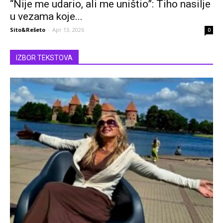
“Nije me udario, ali me uništio”: Tiho nasilje
u vezama koje...
Sito&Rešeto
-
Apr 13, 2026
0
IZBOR TEKSTOVA