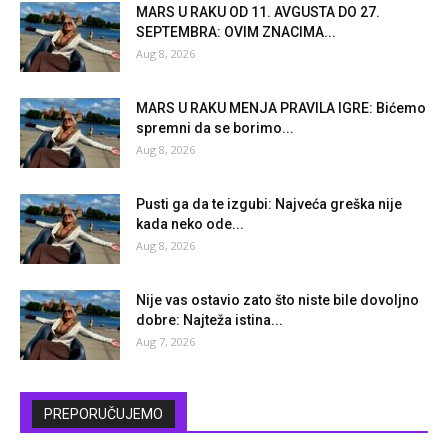
MARS U RAKU OD 11. AVGUSTA DO 27.
SEPTEMBRA: OVIM ZNACIMA...
Aug 8, 2026
MARS U RAKU MENJA PRAVILA IGRE: Bićemo
spremni da se borimo...
Aug 8, 2026
Pusti ga da te izgubi: Najveća greška nije
kada neko ode...
Aug 8, 2026
Nije vas ostavio zato što niste bile dovoljno
dobre: Najteža istina...
Aug 7, 2026
PREPORUČUJEMO