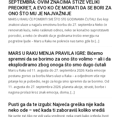
SEPTEMBRA: OVIM ZNACIMA STIŽE VELIKI
PREOKRET, A EVO KO ĆE MORATI DA SE BORI ZA
ONO ŠTO MU JE NAJVAŽNIJE
MARS U RAKU ĆE POMERITI SVE ŠTO STE GODINAMA ĆUTALI: Evo koji
znakovi ulaze u najjaču emotivnu borbu do 27. septembra Neko će
renovirati kuću, neko raskinuti odnos, neko se konačno suprotstaviti
porodici, a neko će shvatiti da je godinama trošio energiju na
pogrešne ljude – Mars u Raku ne pokreće nas tamo gde bi […]
MARS U RAKU MENJA PRAVILA IGRE: Bićemo
spremni da se borimo za ono što volimo – ali i da
eksplodiramo zbog onoga što smo dugo ćutali
Mars u Raku od 11. avgusta do 27. septembra 2026: Kada emocije
postanu gorivo za borbu Mars ulazi u Raka – a odjednom više nije
pitanje ko je pobedio, nego za koga smo spremni da se borimo. Od
11. avgusta do 27. septembra 2026. planeta akcije, strasti, borbe i
nagona prolazi kroz znak emocija, doma, […]
Pusti ga da te izgubi: Najveća greška nije kada
neko ode – već kada ti zaboraviš koliko vrediš
Ne jurite ga! Ako ne vidi vašu vrednost, neka oseti kako izgleda život