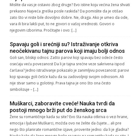
Mislite da vas je ostavio zbog druge? Evo istine koju većina žena shvati
prekasno Najveća greška posle raskida? Da pomislite da je otišao
zato što vi niste bile dovoljno dobre. Ne, draga. Ako je umeo da ode,
vara ili bira lakši put, to ne govori o vašoj vrednosti. Govori o
njegovim izborima. Pročitajte i ovo: […]
Spavaju goli i srećniji su? Istraživanje otkriva
neočekivanu tajnu parova koji imaju bolji odnos
Goli san, bliskiji odnos: Zašto parovi koji spavaju bez odeće često
osećaju veću povezanost Da li je tajna srećne veze sakrivena ispod
čaršava? Jedno istraživanje pokazalo je zanimljivu povezanost: parovi
koji spavaju goli češće kažu da su zadovoljniji svojim odnosom. Ali
nije stvar samo u golotinji. Prava tajna je ono što ona često
simbolizuje – […]
Muškarci, zaboravite cveće! Nauka tvrdi da
postoji mnogo brži put do ženskog srca
Žene su romantičnije kada su site? Evo šta nauka otkriva o vezi hrane,
emocija i ljubavi Muškarci, možda ovo ne želite da čujete… ali pre
nego što planirate romantične izjave, proverite jedno: da li je gladna?
Nauka kaže da žene mnogo bolje reaguju na romantiku kada su site. I