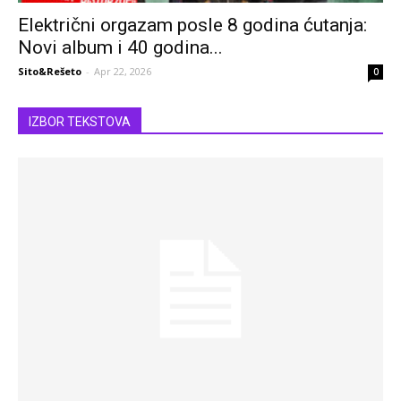
Električni orgazam posle 8 godina ćutanja:
Novi album i 40 godina...
Sito&Rešeto
-
Apr 22, 2026
0
IZBOR TEKSTOVA