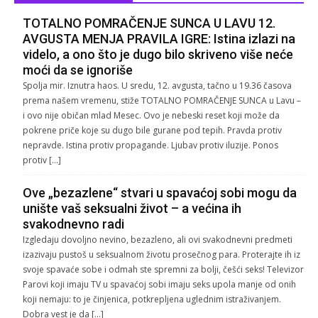
TOTALNO POMRAČENJE SUNCA U LAVU 12.
AVGUSTA MENJA PRAVILA IGRE: Istina izlazi na
videlo, a ono što je dugo bilo skriveno više neće
moći da se ignoriše
Spolja mir. Iznutra haos. U sredu, 12. avgusta, tačno u 19.36 časova
prema našem vremenu, stiže TOTALNO POMRAČENJE SUNCA u Lavu –
i ovo nije običan mlad Mesec. Ovo je nebeski reset koji može da
pokrene priče koje su dugo bile gurane pod tepih. Pravda protiv
nepravde. Istina protiv propagande. Ljubav protiv iluzije. Ponos
protiv […]
Ove „bezazlene“ stvari u spavaćoj sobi mogu da
unište vaš seksualni život – a većina ih
svakodnevno radi
Izgledaju dovoljno nevino, bezazleno, ali ovi svakodnevni predmeti
izazivaju pustoš u seksualnom životu prosečnog para. Proterajte ih iz
svoje spavaće sobe i odmah ste spremni za bolji, češći seks! Televizor
Parovi koji imaju TV u spavaćoj sobi imaju seks upola manje od onih
koji nemaju: to je činjenica, potkrepljena uglednim istraživanjem.
Dobra vest je da […]