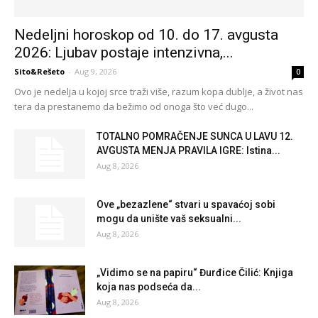
Nedeljni horoskop od 10. do 17. avgusta
2026: Ljubav postaje intenzivna,...
Sito&Rešeto
-
Aug 9, 2026
0
Ovo je nedelja u kojoj srce traži više, razum kopa dublje, a život nas
tera da prestanemo da bežimo od onoga što već dugo...
TOTALNO POMRAČENJE SUNCA U LAVU 12.
AVGUSTA MENJA PRAVILA IGRE: Istina...
Aug 8, 2026
Ove „bezazlene“ stvari u spavaćoj sobi
mogu da unište vaš seksualni...
Aug 8, 2026
„Vidimo se na papiru“ Đurđice Čilić: Knjiga
koja nas podseća da...
Aug 8, 2026