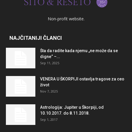
Non-profit website.
NAJČITANIJI ČLANCI
Šta da radite kada njemu „ne može da se
digne“ –...
Sep 11, 2025
VENERA U ŠKORPIJI ostavlja tragove za ceo
život
Nov 7, 2025
Astrologija: Jupiter u Škorpiji, od
10.10.2017. do 8.11.2018.
Sep 1, 2017