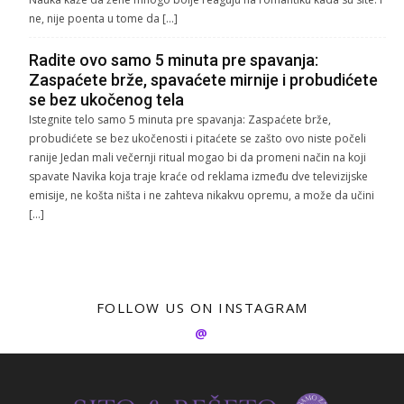
ne, nije poenta u tome da […]
Radite ovo samo 5 minuta pre spavanja:
Zaspaćete brže, spavaćete mirnije i probudićete
se bez ukočenog tela
Istegnite telo samo 5 minuta pre spavanja: Zaspaćete brže,
probudićete se bez ukočenosti i pitaćete se zašto ovo niste počeli
ranije Jedan mali večernji ritual mogao bi da promeni način na koji
spavate Navika koja traje kraće od reklama između dve televizijske
emisije, ne košta ništa i ne zahteva nikakvu opremu, a može da učini
[…]
FOLLOW US ON INSTAGRAM
@