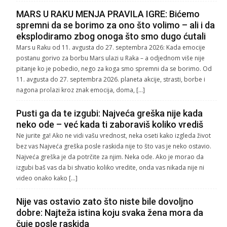
MARS U RAKU MENJA PRAVILA IGRE: Bićemo
spremni da se borimo za ono što volimo – ali i da
eksplodiramo zbog onoga što smo dugo ćutali
Mars u Raku od 11. avgusta do 27. septembra 2026: Kada emocije
postanu gorivo za borbu Mars ulazi u Raka – a odjednom više nije
pitanje ko je pobedio, nego za koga smo spremni da se borimo. Od
11. avgusta do 27. septembra 2026. planeta akcije, strasti, borbe i
nagona prolazi kroz znak emocija, doma, […]
Pusti ga da te izgubi: Najveća greška nije kada
neko ode – već kada ti zaboraviš koliko vrediš
Ne jurite ga! Ako ne vidi vašu vrednost, neka oseti kako izgleda život
bez vas Najveća greška posle raskida nije to što vas je neko ostavio.
Najveća greška je da potrčite za njim. Neka ode. Ako je morao da
izgubi baš vas da bi shvatio koliko vredite, onda vas nikada nije ni
video onako kako […]
Nije vas ostavio zato što niste bile dovoljno
dobre: Najteža istina koju svaka žena mora da
čuje posle raskida