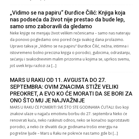
„Vidimo se na papiru“ Đurđice Čilić: Knjiga koja
nas podseća da život nije prestao da bude lep,
samo smo zaboravili da gledamo
Neke knjige ne menjaju život velikim rečenicama – samo nas nateraju
da ponovo pogledamo ono pored čega svakog dana prolazimo.
Upravo takva je „Vidimo se na papiru“ Đurđice Čilić, nežna, intimna i
istovremeno bolno precizna knjiga o porodici, gubicima, odrastanju,
sećanju i svakodnevnim malim prizorima u kojima se, uprkos svemu,
još uvek kriju razlozi za […]
MARS U RAKU OD 11. AVGUSTA DO 27.
SEPTEMBRA: OVIM ZNACIMA STIŽE VELIKI
PREOKRET, A EVO KO ĆE MORATI DA SE BORI ZA
ONO ŠTO MU JE NAJVAŽNIJE
MARS U RAKU ĆE POMERITI SVE ŠTO STE GODINAMA ĆUTALI: Evo koji
znakovi ulaze u najjaču emotivnu borbu do 27. septembra Neko će
renovirati kuću, neko raskinuti odnos, neko se konačno suprotstaviti
porodici, a neko će shvatiti da je godinama trošio energiju na
pogrešne ljude – Mars u Raku ne pokreće nas tamo gde bi […]