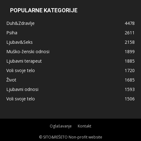
POPULARNE KATEGORIJE
Duh&Zdravlje
4478
Psiha
2611
Ljubav&Seks
2158
Muško-ženski odnosi
1899
Ljubavni terapeut
1885
Voli svoje telo
1720
Život
1685
Ljubavni odnosi
1593
Voli svoje telo
1506
Oglašavanje
Kontakt
© SITO&REŠETO Non-profit website