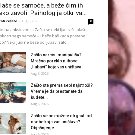
laše se samoće, a beže čim ih
eko zavoli: Psihologija otkriva...
to&Rešeto
-
Aug 6, 2026
0
timna anksioznost: Zašto se neki ljudi više plaše
iskosti nego samoće – i beže baš kada postane
po? Neki ljudi ne beže od ljubavi zato...
Zašto narcisi manipulišu?
Mračno poreklo njihove
„ljubavi“ koje vas uništava
Aug 6, 2026
Zašto ste prema sebi najstroži?
Vreme je da prestanete da
budete...
Aug 6, 2026
Zašto se ne možete otrgnuti od
osobe koja vas uništava?
Objašnjenje...
Aug 6, 2026