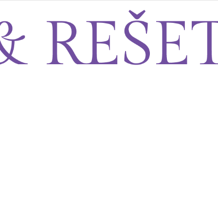
Sito&Rešeto