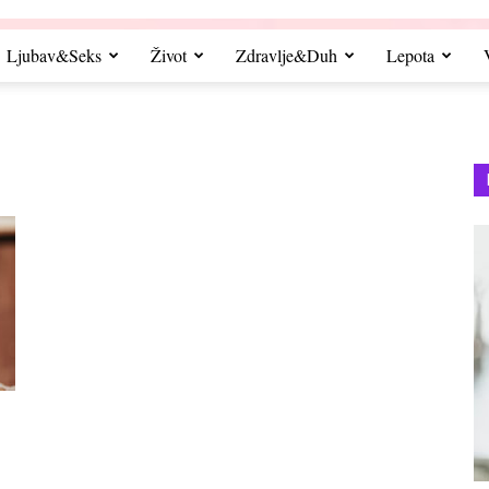
Ljubav&Seks
Život
Zdravlje&Duh
Lepota