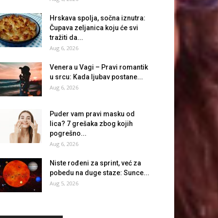
Hrskava spolja, sočna iznutra:
Čupava zeljanica koju će svi
tražiti da...
Aug 6, 2026
Venera u Vagi – Pravi romantik
u srcu: Kada ljubav postane...
Aug 6, 2026
Puder vam pravi masku od
lica? 7 grešaka zbog kojih
pogrešno...
Aug 6, 2026
Niste rođeni za sprint, već za
pobedu na duge staze: Sunce...
Aug 5, 2026