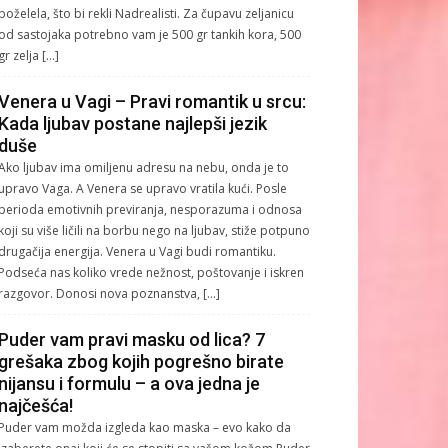
poželela, što bi rekli Nadrealisti. Za čupavu zeljanicu
od sastojaka potrebno vam je 500 gr tankih kora, 500
gr zelja […]
Venera u Vagi – Pravi romantik u srcu:
Kada ljubav postane najlepši jezik
duše
Ako ljubav ima omiljenu adresu na nebu, onda je to
upravo Vaga. A Venera se upravo vratila kući. Posle
perioda emotivnih previranja, nesporazuma i odnosa
koji su više ličili na borbu nego na ljubav, stiže potpuno
drugačija energija. Venera u Vagi budi romantiku.
Podseća nas koliko vrede nežnost, poštovanje i iskren
razgovor. Donosi nova poznanstva, […]
Puder vam pravi masku od lica? 7
grešaka zbog kojih pogrešno birate
nijansu i formulu – a ova jedna je
najčešća!
Puder vam možda izgleda kao maska – evo kako da