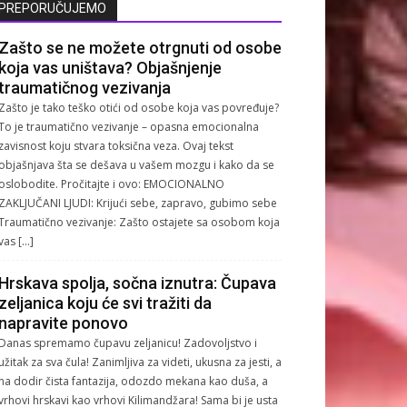
PREPORUČUJEMO
Zašto se ne možete otrgnuti od osobe
koja vas uništava? Objašnjenje
traumatičnog vezivanja
Zašto je tako teško otići od osobe koja vas povređuje?
To je traumatično vezivanje – opasna emocionalna
zavisnost koju stvara toksična veza. Ovaj tekst
objašnjava šta se dešava u vašem mozgu i kako da se
oslobodite. Pročitajte i ovo: EMOCIONALNO
ZAKLJUČANI LJUDI: Krijući sebe, zapravo, gubimo sebe
Traumatično vezivanje: Zašto ostajete sa osobom koja
vas […]
Hrskava spolja, sočna iznutra: Čupava
zeljanica koju će svi tražiti da
napravite ponovo
Danas spremamo čupavu zeljanicu! Zadovoljstvo i
užitak za sva čula! Zanimljiva za videti, ukusna za jesti, a
na dodir čista fantazija, odozdo mekana kao duša, a
vrhovi hrskavi kao vrhovi Kilimandžara! Sama bi je usta