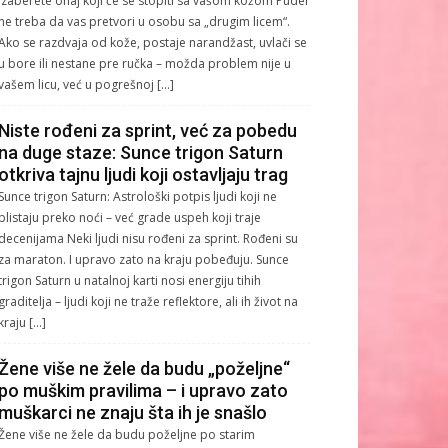
izaberete onaj koji će se stopiti sa vašom kožom Puder
ne treba da vas pretvori u osobu sa „drugim licem“.
Ako se razdvaja od kože, postaje narandžast, uvlači se
u bore ili nestane pre ručka – možda problem nije u
vašem licu, već u pogrešnoj […]
Niste rođeni za sprint, već za pobedu
na duge staze: Sunce trigon Saturn
otkriva tajnu ljudi koji ostavljaju trag
Sunce trigon Saturn: Astrološki potpis ljudi koji ne
blistaju preko noći – već grade uspeh koji traje
decenijama Neki ljudi nisu rođeni za sprint. Rođeni su
za maraton. I upravo zato na kraju pobeđuju. Sunce
trigon Saturn u natalnoj karti nosi energiju tihih
graditelja – ljudi koji ne traže reflektore, ali ih život na
kraju […]
Žene više ne žele da budu „poželjne“
po muškim pravilima – i upravo zato
muškarci ne znaju šta ih je snašlo
Žene više ne žele da budu poželjne po starim