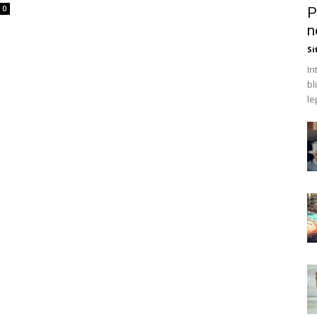
0
P
n
Si
In
bl
le