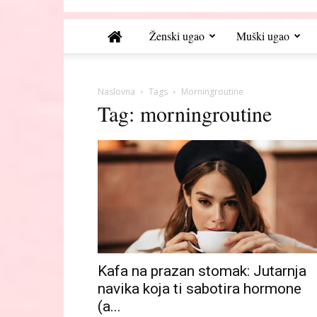
Ženski ugao
Muški ugao
Naslovna
Tags
Morningroutine
Tag: morningroutine
Kafa na prazan stomak: Jutarnja
navika koja ti sabotira hormone
(a...