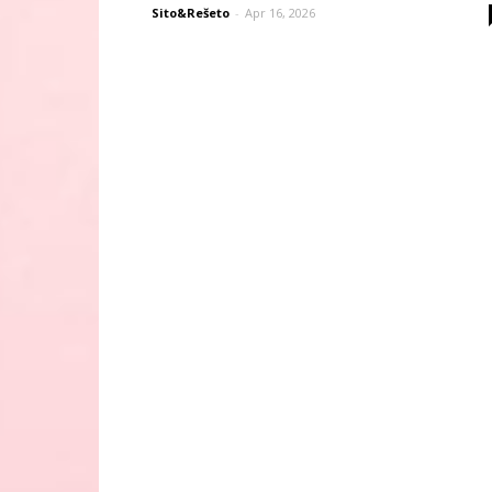
Sito&Rešeto
-
Apr 16, 2026