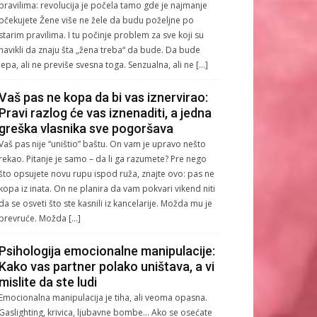
pravilima: revolucija je počela tamo gde je najmanje
očekujete Žene više ne žele da budu poželjne po
starim pravilima. I tu počinje problem za sve koji su
navikli da znaju šta „žena treba“ da bude. Da bude
lepa, ali ne previše svesna toga. Senzualna, ali ne […]
Vaš pas ne kopa da bi vas iznervirao:
Pravi razlog će vas iznenaditi, a jedna
greška vlasnika sve pogoršava
Vaš pas nije “uništio” baštu. On vam je upravo nešto
rekao. Pitanje je samo – da li ga razumete? Pre nego
što opsujete novu rupu ispod ruža, znajte ovo: pas ne
kopa iz inata. On ne planira da vam pokvari vikend niti
da se osveti što ste kasnili iz kancelarije. Možda mu je
prevruće. Možda […]
Psihologija emocionalne manipulacije:
Kako vas partner polako uništava, a vi
mislite da ste ludi
Emocionalna manipulacija je tiha, ali veoma opasna.
Gaslighting, krivica, ljubavne bombe… Ako se osećate