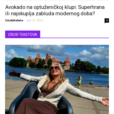
Avokado na optuženičkoj klupi: Superhrana
ili najskuplja zabluda modernog doba?
Sito&Rešeto
-
Apr 21, 2026
0
IZBOR TEKSTOVA