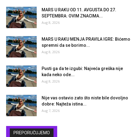
MARS U RAKU OD 11. AVGUSTA DO 27.
SEPTEMBRA: OVIM ZNACIMA...
Aug 8, 2026
MARS U RAKU MENJA PRAVILA IGRE: Bićemo
spremni da se borimo...
Aug 8, 2026
Pusti ga da te izgubi: Najveća greška nije
kada neko ode...
Aug 8, 2026
Nije vas ostavio zato što niste bile dovoljno
dobre: Najteža istina...
Aug 7, 2026
PREPORUČUJEMO