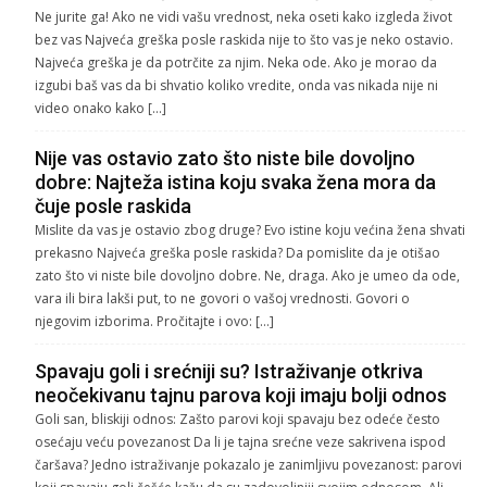
Ne jurite ga! Ako ne vidi vašu vrednost, neka oseti kako izgleda život
bez vas Najveća greška posle raskida nije to što vas je neko ostavio.
Najveća greška je da potrčite za njim. Neka ode. Ako je morao da
izgubi baš vas da bi shvatio koliko vredite, onda vas nikada nije ni
video onako kako […]
Nije vas ostavio zato što niste bile dovoljno
dobre: Najteža istina koju svaka žena mora da
čuje posle raskida
Mislite da vas je ostavio zbog druge? Evo istine koju većina žena shvati
prekasno Najveća greška posle raskida? Da pomislite da je otišao
zato što vi niste bile dovoljno dobre. Ne, draga. Ako je umeo da ode,
vara ili bira lakši put, to ne govori o vašoj vrednosti. Govori o
njegovim izborima. Pročitajte i ovo: […]
Spavaju goli i srećniji su? Istraživanje otkriva
neočekivanu tajnu parova koji imaju bolji odnos
Goli san, bliskiji odnos: Zašto parovi koji spavaju bez odeće često
osećaju veću povezanost Da li je tajna srećne veze sakrivena ispod
čaršava? Jedno istraživanje pokazalo je zanimljivu povezanost: parovi