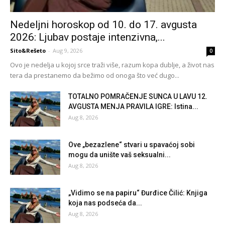
Nedeljni horoskop od 10. do 17. avgusta
2026: Ljubav postaje intenzivna,...
Sito&Rešeto
-
Aug 9, 2026
0
Ovo je nedelja u kojoj srce traži više, razum kopa dublje, a život nas
tera da prestanemo da bežimo od onoga što već dugo...
TOTALNO POMRAČENJE SUNCA U LAVU 12.
AVGUSTA MENJA PRAVILA IGRE: Istina...
Aug 8, 2026
Ove „bezazlene“ stvari u spavaćoj sobi
mogu da unište vaš seksualni...
Aug 8, 2026
„Vidimo se na papiru“ Đurđice Čilić: Knjiga
koja nas podseća da...
Aug 8, 2026