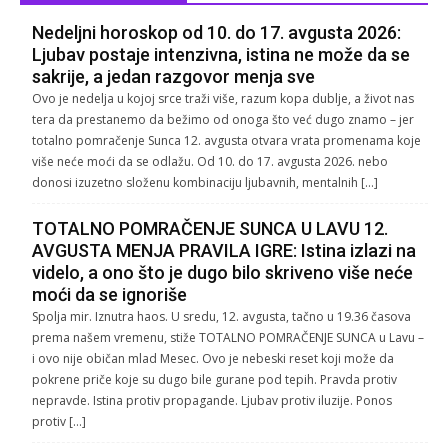
Nedeljni horoskop od 10. do 17. avgusta 2026:
Ljubav postaje intenzivna, istina ne može da se
sakrije, a jedan razgovor menja sve
Ovo je nedelja u kojoj srce traži više, razum kopa dublje, a život nas
tera da prestanemo da bežimo od onoga što već dugo znamo – jer
totalno pomračenje Sunca 12. avgusta otvara vrata promenama koje
više neće moći da se odlažu. Od 10. do 17. avgusta 2026. nebo
donosi izuzetno složenu kombinaciju ljubavnih, mentalnih […]
TOTALNO POMRAČENJE SUNCA U LAVU 12.
AVGUSTA MENJA PRAVILA IGRE: Istina izlazi na
videlo, a ono što je dugo bilo skriveno više neće
moći da se ignoriše
Spolja mir. Iznutra haos. U sredu, 12. avgusta, tačno u 19.36 časova
prema našem vremenu, stiže TOTALNO POMRAČENJE SUNCA u Lavu –
i ovo nije običan mlad Mesec. Ovo je nebeski reset koji može da
pokrene priče koje su dugo bile gurane pod tepih. Pravda protiv
nepravde. Istina protiv propagande. Ljubav protiv iluzije. Ponos
protiv […]