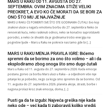
MARS U RAKU OD 11. AVGUSTA DO 27.
SEPTEMBRA: OVIM ZNACIMA STIŽE VELIKI
PREOKRET, A EVO KO ĆE MORATI DA SE BORI ZA
ONO ŠTO MU JE NAJVAŽNIJE
MARS U RAKU ĆE POMERITI SVE ŠTO STE GODINAMA ĆUTALI: Evo koji
znakovi ulaze u najjaču emotivnu borbu do 27. septembra Neko će
renovirati kuću, neko raskinuti odnos, neko se konačno suprotstaviti
porodici, a neko će shvatiti da je godinama trošio energiju na
pogrešne ljude – Mars u Raku ne pokreće nas tamo gde bi […]
MARS U RAKU MENJA PRAVILA IGRE: Bićemo
spremni da se borimo za ono što volimo – ali i da
eksplodiramo zbog onoga što smo dugo ćutali
Mars u Raku od 11. avgusta do 27. septembra 2026: Kada emocije
postanu gorivo za borbu Mars ulazi u Raka – a odjednom više nije
pitanje ko je pobedio, nego za koga smo spremni da se borimo. Od
11. avgusta do 27. septembra 2026. planeta akcije, strasti, borbe i
nagona prolazi kroz znak emocija, doma, […]
Pusti ga da te izgubi: Najveća greška nije kada
neko ode – već kada ti zaboraviš koliko vrediš