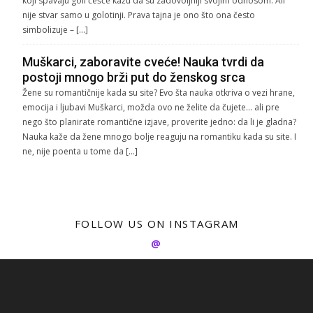
koji spavaju goli češće kažu da su zadovoljniji svojim odnosom. Ali
nije stvar samo u golotinji. Prava tajna je ono što ona često
simbolizuje – […]
Muškarci, zaboravite cveće! Nauka tvrdi da
postoji mnogo brži put do ženskog srca
Žene su romantičnije kada su site? Evo šta nauka otkriva o vezi hrane,
emocija i ljubavi Muškarci, možda ovo ne želite da čujete… ali pre
nego što planirate romantične izjave, proverite jedno: da li je gladna?
Nauka kaže da žene mnogo bolje reaguju na romantiku kada su site. I
ne, nije poenta u tome da […]
FOLLOW US ON INSTAGRAM
@