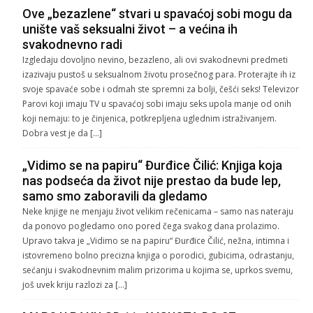
Ove „bezazlene“ stvari u spavaćoj sobi mogu da
unište vaš seksualni život – a većina ih
svakodnevno radi
Izgledaju dovoljno nevino, bezazleno, ali ovi svakodnevni predmeti
izazivaju pustoš u seksualnom životu prosečnog para. Proterajte ih iz
svoje spavaće sobe i odmah ste spremni za bolji, češći seks! Televizor
Parovi koji imaju TV u spavaćoj sobi imaju seks upola manje od onih
koji nemaju: to je činjenica, potkrepljena uglednim istraživanjem.
Dobra vest je da […]
„Vidimo se na papiru“ Đurđice Čilić: Knjiga koja
nas podseća da život nije prestao da bude lep,
samo smo zaboravili da gledamo
Neke knjige ne menjaju život velikim rečenicama – samo nas nateraju
da ponovo pogledamo ono pored čega svakog dana prolazimo.
Upravo takva je „Vidimo se na papiru“ Đurđice Čilić, nežna, intimna i
istovremeno bolno precizna knjiga o porodici, gubicima, odrastanju,
sećanju i svakodnevnim malim prizorima u kojima se, uprkos svemu,
još uvek kriju razlozi za […]