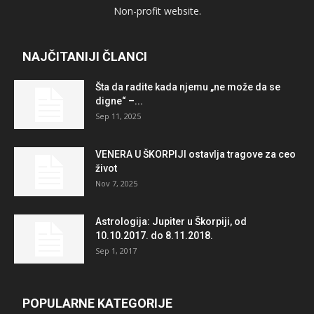
Non-profit website.
NAJČITANIJI ČLANCI
Šta da radite kada njemu „ne može da se
digne“ –...
Sep 11, 2025
VENERA U ŠKORPIJI ostavlja tragove za ceo
život
Nov 7, 2025
Astrologija: Jupiter u Škorpiji, od
10.10.2017. do 8.11.2018.
Sep 1, 2017
POPULARNE KATEGORIJE