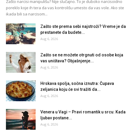
Zašto narcisi manipulišu? Nije slučajno. To je duboko narcisoidno
poreklo koje ih tera da vas kontrolišu umesto da vas vole. Ako ste
ikada bili sa narcisom...
Zašto ste prema sebi najstroži? Vreme je da
prestanete da budete...
Aug 6, 2026
Zašto se ne možete otrgnuti od osobe koja
vas uništava? Objašnjenje...
Aug 6, 2026
Hrskava spolja, sočna iznutra: Čupava
zeljanica koju će svi tražiti da...
Aug 6, 2026
Venera u Vagi – Pravi romantik u srcu: Kada
ljubav postane...
Aug 6, 2026