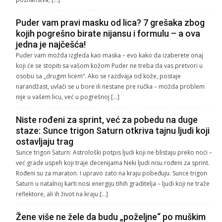
Puder vam pravi masku od lica? 7 grešaka zbog
kojih pogrešno birate nijansu i formulu – a ova
jedna je najčešća!
Puder vam možda izgleda kao maska – evo kako da izaberete onaj
koji će se stopiti sa vašom kožom Puder ne treba da vas pretvori u
osobu sa „drugim licem“. Ako se razdvaja od kože, postaje
narandžast, uvlači se u bore ili nestane pre ručka – možda problem
nije u vašem licu, već u pogrešnoj […]
Niste rođeni za sprint, već za pobedu na duge
staze: Sunce trigon Saturn otkriva tajnu ljudi koji
ostavljaju trag
Sunce trigon Saturn: Astrološki potpis ljudi koji ne blistaju preko noći –
već grade uspeh koji traje decenijama Neki ljudi nisu rođeni za sprint.
Rođeni su za maraton. I upravo zato na kraju pobeđuju. Sunce trigon
Saturn u natalnoj karti nosi energiju tihih graditelja – ljudi koji ne traže
reflektore, ali ih život na kraju […]
Žene više ne žele da budu „poželjne“ po muškim