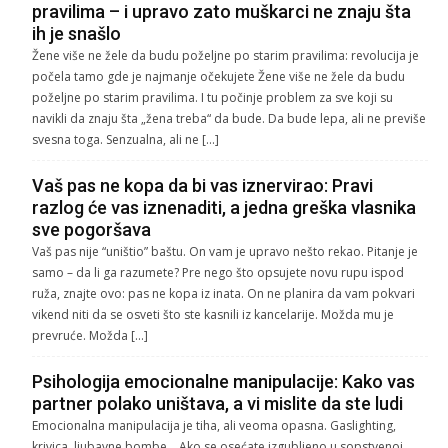
pravilima – i upravo zato muškarci ne znaju šta
ih je snašlo
Žene više ne žele da budu poželjne po starim pravilima: revolucija je
počela tamo gde je najmanje očekujete Žene više ne žele da budu
poželjne po starim pravilima. I tu počinje problem za sve koji su
navikli da znaju šta „žena treba“ da bude. Da bude lepa, ali ne previše
svesna toga. Senzualna, ali ne […]
Vaš pas ne kopa da bi vas iznervirao: Pravi
razlog će vas iznenaditi, a jedna greška vlasnika
sve pogoršava
Vaš pas nije “uništio” baštu. On vam je upravo nešto rekao. Pitanje je
samo – da li ga razumete? Pre nego što opsujete novu rupu ispod
ruža, znajte ovo: pas ne kopa iz inata. On ne planira da vam pokvari
vikend niti da se osveti što ste kasnili iz kancelarije. Možda mu je
prevruće. Možda […]
Psihologija emocionalne manipulacije: Kako vas
partner polako uništava, a vi mislite da ste ludi
Emocionalna manipulacija je tiha, ali veoma opasna. Gaslighting,
krivica, ljubavne bombe… Ako se osećate izgubljeno u sopstvenoj