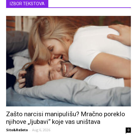
IZBOR TEKSTOVA
Zašto narcisi manipulišu? Mračno poreklo
njihove „ljubavi“ koje vas uništava
Sito&Rešeto
-
Aug 6, 2026
0