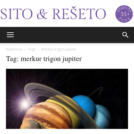
Sito&Rešeto
Naslovna
Tags
Merkur trigon jupiter
Tag: merkur trigon jupiter