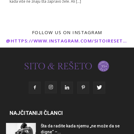
kada više ne znaju šta zapravo žele. Ali […]
FOLLOW US ON INSTAGRAM
@HTTPS://WWW.INSTAGRAM.COM/SITOIRESETO/
NAJČITANIJI ČLANCI
Šta da radite kada njemu „ne može da se
digne“ –...