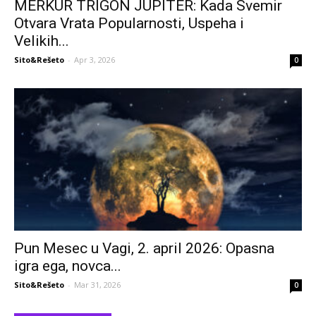
MERKUR TRIGON JUPITER: Kada Svemir
Otvara Vrata Popularnosti, Uspeha i
Velikih...
Sito&Rešeto
-
Apr 3, 2026
0
Pun Mesec u Vagi, 2. april 2026: Opasna
igra ega, novca...
Sito&Rešeto
-
Mar 31, 2026
0