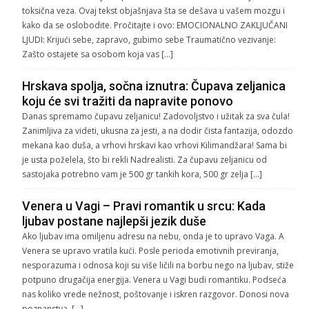
toksična veza. Ovaj tekst objašnjava šta se dešava u vašem mozgu i
kako da se oslobodite. Pročitajte i ovo: EMOCIONALNO ZAKLJUČANI
LJUDI: Krijući sebe, zapravo, gubimo sebe Traumatično vezivanje:
Zašto ostajete sa osobom koja vas […]
Hrskava spolja, sočna iznutra: Čupava zeljanica
koju će svi tražiti da napravite ponovo
Danas spremamo čupavu zeljanicu! Zadovoljstvo i užitak za sva čula!
Zanimljiva za videti, ukusna za jesti, a na dodir čista fantazija, odozdo
mekana kao duša, a vrhovi hrskavi kao vrhovi Kilimandžara! Sama bi
je usta poželela, što bi rekli Nadrealisti. Za čupavu zeljanicu od
sastojaka potrebno vam je 500 gr tankih kora, 500 gr zelja […]
Venera u Vagi – Pravi romantik u srcu: Kada
ljubav postane najlepši jezik duše
Ako ljubav ima omiljenu adresu na nebu, onda je to upravo Vaga. A
Venera se upravo vratila kući. Posle perioda emotivnih previranja,
nesporazuma i odnosa koji su više ličili na borbu nego na ljubav, stiže
potpuno drugačija energija. Venera u Vagi budi romantiku. Podseća
nas koliko vrede nežnost, poštovanje i iskren razgovor. Donosi nova
poznanstva, […]