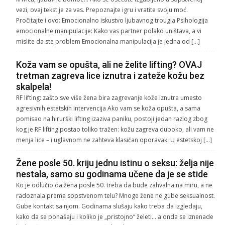
vezi, ovaj tekst je za vas. Prepoznajte igru i vratite svoju moć.
Pročitajte i ovo: Emocionalno iskustvo ljubavnog trougla Psihologija
emocionalne manipulacije: Kako vas partner polako uništava, a vi
mislite da ste problem Emocionalna manipulacija je jedna od […]
Koža vam se opušta, ali ne želite lifting? OVAJ
tretman zagreva lice iznutra i zateže kožu bez
skalpela!
RF lifting: zašto sve više žena bira zagrevanje kože iznutra umesto
agresivnih estetskih intervencija Ako vam se koža opušta, a sama
pomisao na hirurški lifting izaziva paniku, postoji jedan razlog zbog
kog je RF lifting postao toliko tražen: kožu zagreva duboko, ali vam ne
menja lice – i uglavnom ne zahteva klasičan oporavak. U estetskoj […]
Žene posle 50. kriju jednu istinu o seksu: želja nije
nestala, samo su godinama učene da je se stide
Ko je odlučio da žena posle 50. treba da bude zahvalna na miru, a ne
radoznala prema sopstvenom telu? Mnoge žene ne gube seksualnost.
Gube kontakt sa njom. Godinama slušaju kako treba da izgledaju,
kako da se ponašaju i koliko je „pristojno“ želeti… a onda se iznenade