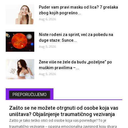
Puder vam pravi masku od lica? 7 grešaka
zbog kojih pogrešno...
Aug 6, 2026
Niste rođeni za sprint, već za pobedu na
duge staze: Sunce...
Aug 5, 2026
Žene više ne žele da budu „poželjne“ po
muškim pravilima –...
Aug 5, 2026
PREPORUČUJEMO
Zašto se ne možete otrgnuti od osobe koja vas
uništava? Objašnjenje traumatičnog vezivanja
Zašto je tako teško otići od osobe koja vas povređuje? To je
traumatično vezivanje – opasna emocionalna zavisnost koju stvara