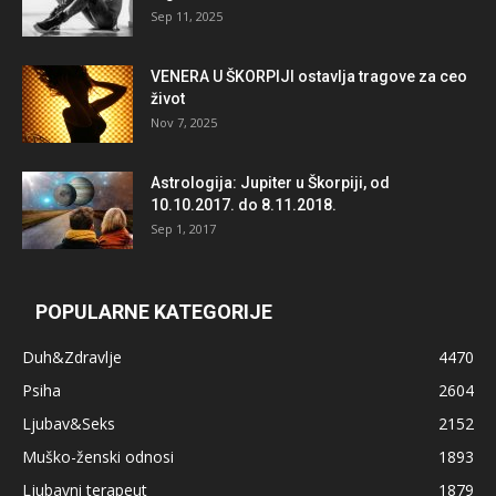
Sep 11, 2025
VENERA U ŠKORPIJI ostavlja tragove za ceo
život
Nov 7, 2025
Astrologija: Jupiter u Škorpiji, od
10.10.2017. do 8.11.2018.
Sep 1, 2017
POPULARNE KATEGORIJE
Duh&Zdravlje
4470
Psiha
2604
Ljubav&Seks
2152
Muško-ženski odnosi
1893
Ljubavni terapeut
1879