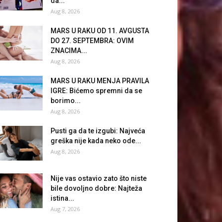
da...
Aug 8, 2026
MARS U RAKU OD 11. AVGUSTA
DO 27. SEPTEMBRA: OVIM
ZNACIMA...
Aug 8, 2026
MARS U RAKU MENJA PRAVILA
IGRE: Bićemo spremni da se
borimo...
Aug 8, 2026
Pusti ga da te izgubi: Najveća
greška nije kada neko ode...
Aug 8, 2026
Nije vas ostavio zato što niste
bile dovoljno dobre: Najteža
istina...
Aug 7, 2026