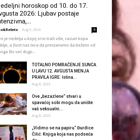
edeljni horoskop od 10. do 17.
vgusta 2026: Ljubav postaje
ntenzivna,...
to&Rešeto
-
Aug 9, 2026
0
o je nedelja u kojoj srce traži više, razum kopa
blje, a život nas tera da prestanemo da bežimo od
oga što već dugo...
TOTALNO POMRAČENJE SUNCA
U LAVU 12. AVGUSTA MENJA
PRAVILA IGRE: Istina...
Aug 8, 2026
Ove „bezazlene“ stvari u
spavaćoj sobi mogu da unište
vaš seksualni...
Aug 8, 2026
„Vidimo se na papiru“ Đurđice
Čilić: Knjiga koja nas podseća