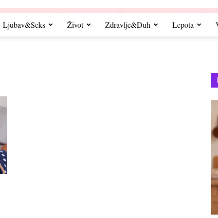
Ljubav&Seks
Život
Zdravlje&Duh
Lepota