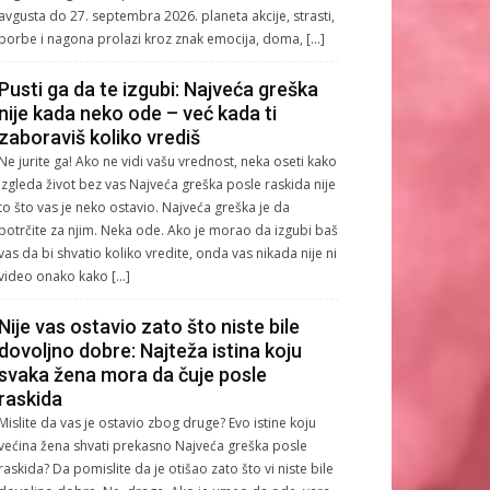
avgusta do 27. septembra 2026. planeta akcije, strasti,
borbe i nagona prolazi kroz znak emocija, doma, […]
Pusti ga da te izgubi: Najveća greška
nije kada neko ode – već kada ti
zaboraviš koliko vrediš
Ne jurite ga! Ako ne vidi vašu vrednost, neka oseti kako
izgleda život bez vas Najveća greška posle raskida nije
to što vas je neko ostavio. Najveća greška je da
potrčite za njim. Neka ode. Ako je morao da izgubi baš
vas da bi shvatio koliko vredite, onda vas nikada nije ni
video onako kako […]
Nije vas ostavio zato što niste bile
dovoljno dobre: Najteža istina koju
svaka žena mora da čuje posle
raskida
Mislite da vas je ostavio zbog druge? Evo istine koju
većina žena shvati prekasno Najveća greška posle
raskida? Da pomislite da je otišao zato što vi niste bile