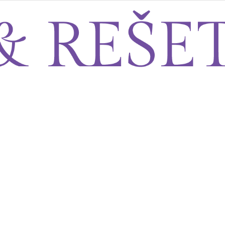
Sito&Rešeto