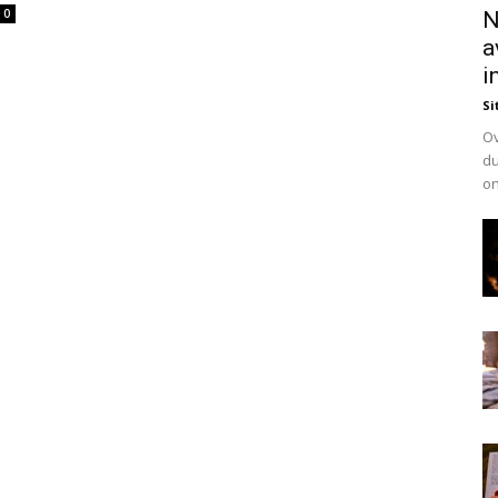
0
N
a
i
Si
Ov
du
on