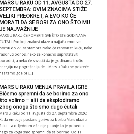
MARS U RAKU OD 11. AVGUSTA DO 27.
SEPTEMBRA: OVIM ZNACIMA STIŽE
VELIKI PREOKRET, A EVO KO ĆE
MORATI DA SE BORI ZA ONO ŠTO MU
JE NAJVAŽNIJE
MARS U RAKU ĆE POMERITI SVE ŠTO STE GODINAMA
ĆUTALI: Evo koji znakovi ulaze u najjaču emotivnu
borbu do 27. septembra Neko će renovirati kuću, neko
raskinuti odnos, neko se konačno suprotstaviti
porodici, a neko će shvatiti da je godinama trošio
energiju na pogrešne ljude – Mars u Raku ne pokreće
nas tamo gde bi […]
MARS U RAKU MENJA PRAVILA IGRE:
Bićemo spremni da se borimo za ono
što volimo – ali i da eksplodiramo
zbog onoga što smo dugo ćutali
Mars u Raku od 11. avgusta do 27. septembra 2026:
Kada emocije postanu gorivo za borbu Mars ulazi u
Raka – a odjednom više nije pitanje ko je pobedio,
nego za koga smo spremni da se borimo. Od 11.