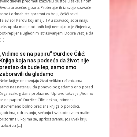
svakodnevni predmeti izazivaju pustoš u seksualnom
životu prosečnog para. Proterajte ih iz svoje spavaće
sobe i odmah ste spremni za bolji, češći seks!
Televizor Parovi koji imaju TV u spavaćoj sobi imaju
seks upola manje od onih koji nemaju: to je činjenica,
potkrepljena uglednim istraživanjem. Dobra vest je da
[…]
„Vidimo se na papiru“ Đurđice Čilić:
Knjiga koja nas podseća da život nije
prestao da bude lep, samo smo
zaboravili da gledamo
Neke knjige ne menjaju život velikim rečenicama –
samo nas nateraju da ponovo pogledamo ono pored
čega svakog dana prolazimo. Upravo takva je „Vidimo
se na papiru“ Đurđice Čilić, nežna, intimna i
istovremeno bolno precizna knjiga o porodici,
gubicima, odrastanju, sećanju i svakodnevnim malim
prizorima u kojima se, uprkos svemu, još uvek kriju
razlozi za […]