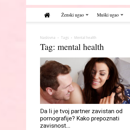
Ženski ugao
Muški ugao
Naslovna
Tags
Mental health
Tag: mental health
Da li je tvoj partner zavistan od
pornografije? Kako prepoznati
zavisnost...