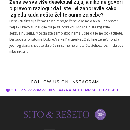
Žene se sve više deseksualizuju, a niko ne govori
o pravom razlogu: da li ste i vi zaboravile kako
izgleda kada nešto želite samo za sebe?
Deseksualizacija žena: zašto mnoge žene više ne osećaju sopstvenu
želju – i kako su naučile da je se odreknu Možda niste izgubile
seksualnu želju. Možda ste samo godinama učile da je ne pokazujete.
Da budete pristojne.Dobre.Majke.Partnerke.„Ozbiljne žene“. I onda
jednog dana shvatite da više ni same ne znate šta želite… osim da vas
niko ništa […]
FOLLOW US ON INSTAGRAM
@HTTPS://WWW.INSTAGRAM.COM/SITOIRESETO/