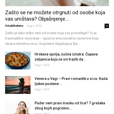
Zašto se ne možete otrgnuti od osobe koja
vas uništava? Objašnjenje...
Sito&Rešeto
-
Aug 6, 2026
0
Zašto je tako teško otići od osobe koja vas povređuje? To je
traumatično vezivanje – opasna emocionalna zavisnost koju
stvara toksična veza. Ovaj tekst objašnjava šta...
Hrskava spolja, sočna iznutra: Čupava
zeljanica koju će svi tražiti da...
Aug 6, 2026
Venera u Vagi – Pravi romantik u srcu: Kada
ljubav postane...
Aug 6, 2026
Puder vam pravi masku od lica? 7 grešaka
zbog kojih pogrešno...
Aug 6, 2026