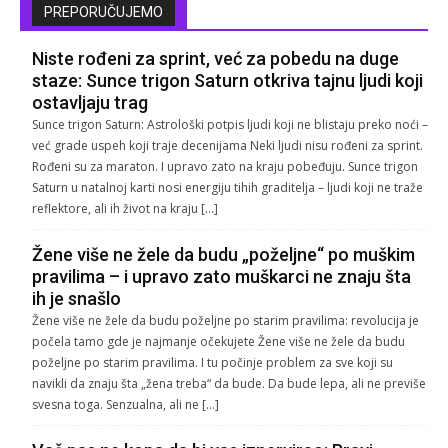
PREPORUČUJEMO
Niste rođeni za sprint, već za pobedu na duge
staze: Sunce trigon Saturn otkriva tajnu ljudi koji
ostavljaju trag
Sunce trigon Saturn: Astrološki potpis ljudi koji ne blistaju preko noći –
već grade uspeh koji traje decenijama Neki ljudi nisu rođeni za sprint.
Rođeni su za maraton. I upravo zato na kraju pobeđuju. Sunce trigon
Saturn u natalnoj karti nosi energiju tihih graditelja – ljudi koji ne traže
reflektore, ali ih život na kraju […]
Žene više ne žele da budu „poželjne“ po muškim
pravilima – i upravo zato muškarci ne znaju šta
ih je snašlo
Žene više ne žele da budu poželjne po starim pravilima: revolucija je
počela tamo gde je najmanje očekujete Žene više ne žele da budu
poželjne po starim pravilima. I tu počinje problem za sve koji su
navikli da znaju šta „žena treba“ da bude. Da bude lepa, ali ne previše
svesna toga. Senzualna, ali ne […]