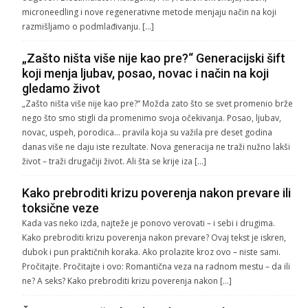
microneedling i nove regenerativne metode menjaju način na koji
razmišljamo o podmlađivanju. […]
„Zašto ništa više nije kao pre?“ Generacijski šift
koji menja ljubav, posao, novac i način na koji
gledamo život
„Zašto ništa više nije kao pre?“ Možda zato što se svet promenio brže
nego što smo stigli da promenimo svoja očekivanja. Posao, ljubav,
novac, uspeh, porodica… pravila koja su važila pre deset godina
danas više ne daju iste rezultate. Nova generacija ne traži nužno lakši
život – traži drugačiji život. Ali šta se krije iza […]
Kako prebroditi krizu poverenja nakon prevare ili
toksične veze
Kada vas neko izda, najteže je ponovo verovati – i sebi i drugima.
Kako prebroditi krizu poverenja nakon prevare? Ovaj tekst je iskren,
dubok i pun praktičnih koraka. Ako prolazite kroz ovo – niste sami.
Pročitajte. Pročitajte i ovo: Romantična veza na radnom mestu – da ili
ne? A seks? Kako prebroditi krizu poverenja nakon […]