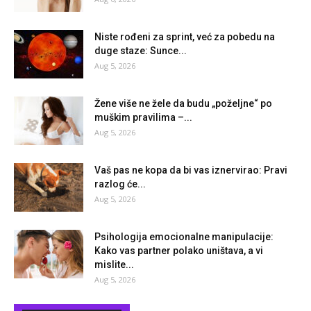
Niste rođeni za sprint, već za pobedu na
duge staze: Sunce...
Aug 5, 2026
Žene više ne žele da budu „poželjne“ po
muškim pravilima –...
Aug 5, 2026
Vaš pas ne kopa da bi vas iznervirao: Pravi
razlog će...
Aug 5, 2026
Psihologija emocionalne manipulacije:
Kako vas partner polako uništava, a vi
mislite...
Aug 5, 2026