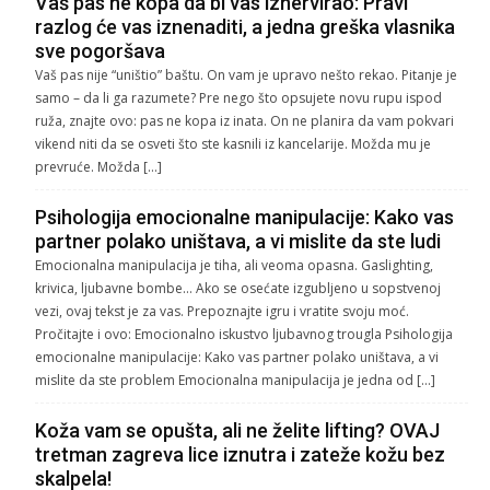
Vaš pas ne kopa da bi vas iznervirao: Pravi
razlog će vas iznenaditi, a jedna greška vlasnika
sve pogoršava
Vaš pas nije “uništio” baštu. On vam je upravo nešto rekao. Pitanje je
samo – da li ga razumete? Pre nego što opsujete novu rupu ispod
ruža, znajte ovo: pas ne kopa iz inata. On ne planira da vam pokvari
vikend niti da se osveti što ste kasnili iz kancelarije. Možda mu je
prevruće. Možda […]
Psihologija emocionalne manipulacije: Kako vas
partner polako uništava, a vi mislite da ste ludi
Emocionalna manipulacija je tiha, ali veoma opasna. Gaslighting,
krivica, ljubavne bombe… Ako se osećate izgubljeno u sopstvenoj
vezi, ovaj tekst je za vas. Prepoznajte igru i vratite svoju moć.
Pročitajte i ovo: Emocionalno iskustvo ljubavnog trougla Psihologija
emocionalne manipulacije: Kako vas partner polako uništava, a vi
mislite da ste problem Emocionalna manipulacija je jedna od […]
Koža vam se opušta, ali ne želite lifting? OVAJ
tretman zagreva lice iznutra i zateže kožu bez
skalpela!