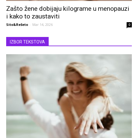
Zašto žene dobijaju kilograme u menopauzi
i kako to zaustaviti
Sito&Rešeto
-
Mar 14, 2026
0
IZBOR TEKSTOVA