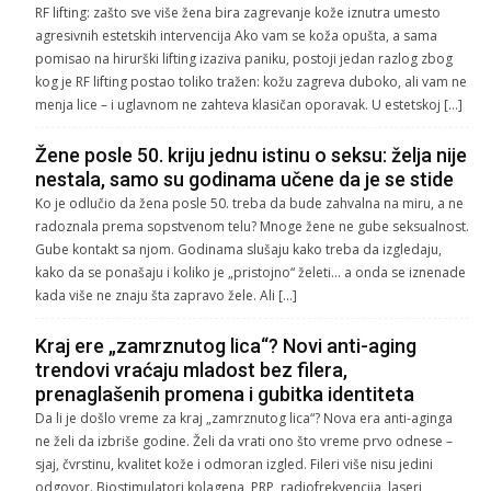
RF lifting: zašto sve više žena bira zagrevanje kože iznutra umesto
agresivnih estetskih intervencija Ako vam se koža opušta, a sama
pomisao na hirurški lifting izaziva paniku, postoji jedan razlog zbog
kog je RF lifting postao toliko tražen: kožu zagreva duboko, ali vam ne
menja lice – i uglavnom ne zahteva klasičan oporavak. U estetskoj […]
Žene posle 50. kriju jednu istinu o seksu: želja nije
nestala, samo su godinama učene da je se stide
Ko je odlučio da žena posle 50. treba da bude zahvalna na miru, a ne
radoznala prema sopstvenom telu? Mnoge žene ne gube seksualnost.
Gube kontakt sa njom. Godinama slušaju kako treba da izgledaju,
kako da se ponašaju i koliko je „pristojno“ želeti… a onda se iznenade
kada više ne znaju šta zapravo žele. Ali […]
Kraj ere „zamrznutog lica“? Novi anti-aging
trendovi vraćaju mladost bez filera,
prenaglašenih promena i gubitka identiteta
Da li je došlo vreme za kraj „zamrznutog lica“? Nova era anti-aginga
ne želi da izbriše godine. Želi da vrati ono što vreme prvo odnese –
sjaj, čvrstinu, kvalitet kože i odmoran izgled. Fileri više nisu jedini
odgovor. Biostimulatori kolagena, PRP, radiofrekvencija, laseri,