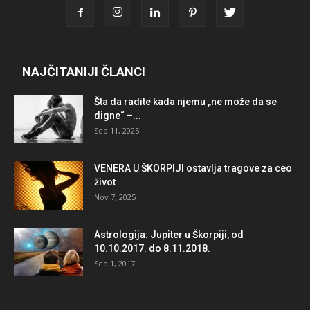
NAJČITANIJI ČLANCI
Šta da radite kada njemu „ne može da se
digne“ –...
Sep 11, 2025
VENERA U ŠKORPIJI ostavlja tragove za ceo
život
Nov 7, 2025
Astrologija: Jupiter u Škorpiji, od
10.10.2017. do 8.11.2018.
Sep 1, 2017