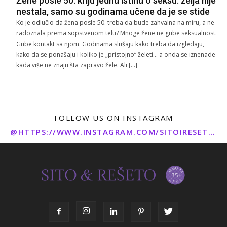
Žene posle 50. kriju jednu istinu o seksu: želja nije
nestala, samo su godinama učene da je se stide
Ko je odlučio da žena posle 50. treba da bude zahvalna na miru, a ne
radoznala prema sopstvenom telu? Mnoge žene ne gube seksualnost.
Gube kontakt sa njom. Godinama slušaju kako treba da izgledaju,
kako da se ponašaju i koliko je „pristojno“ želeti… a onda se iznenade
kada više ne znaju šta zapravo žele. Ali […]
FOLLOW US ON INSTAGRAM
@HTTPS://WWW.INSTAGRAM.COM/SITOIRESETO/