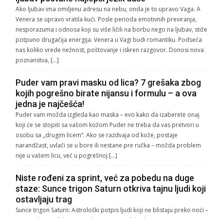
Ako ljubav ima omiljenu adresu na nebu, onda je to upravo Vaga. A
Venera se upravo vratila kući. Posle perioda emotivnih previranja,
nesporazuma i odnosa koji su više ličili na borbu nego na ljubav, stiže
potpuno drugačija energija. Venera u Vagi budi romantiku. Podseća
nas koliko vrede nežnost, poštovanje i iskren razgovor. Donosi nova
poznanstva, […]
Puder vam pravi masku od lica? 7 grešaka zbog
kojih pogrešno birate nijansu i formulu – a ova
jedna je najčešća!
Puder vam možda izgleda kao maska – evo kako da izaberete onaj
koji će se stopiti sa vašom kožom Puder ne treba da vas pretvori u
osobu sa „drugim licem“. Ako se razdvaja od kože, postaje
narandžast, uvlači se u bore ili nestane pre ručka – možda problem
nije u vašem licu, već u pogrešnoj […]
Niste rođeni za sprint, već za pobedu na duge
staze: Sunce trigon Saturn otkriva tajnu ljudi koji
ostavljaju trag
Sunce trigon Saturn: Astrološki potpis ljudi koji ne blistaju preko noći –