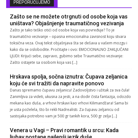
PREPORUČUJEMO
Zašto se ne možete otrgnuti od osobe koja vas
uništava? Objašnjenje traumatičnog vezivanja
Zašto je tako teško otići od osobe koja vas povređuje? To je
traumatično vezivanje – opasna emocionalna zavisnost koju stvara
toksična veza. Ovaj tekst objašnjava šta se dešava u vašem mozgu i
kako da se oslobodite. Pročitajte i ovo: EMOCIONALNO ZAKLJUČANI
LJUDI: Krijući sebe, zapravo, gubimo sebe Traumatično vezivanje:
Zašto ostajete sa osobom koja vas […]
Hrskava spolja, sočna iznutra: Čupava zeljanica
koju će svi tražiti da napravite ponovo
Danas spremamo čupavu zeljanicu! Zadovoljstvo i užitak za sva čula!
Zanimljiva za videti, ukusna za jesti, a na dodir čista fantazija, odozdo
mekana kao duša, a vrhovi hrskavi kao vrhovi Kilimandžara! Sama bi
je usta poželela, što bi rekli Nadrealisti. Za čupavu zeljanicu od
sastojaka potrebno vam je 500 gr tankih kora, 500 gr zelja […]
Venera u Vagi – Pravi romantik u srcu: Kada
ljubav postane najlepši jezik duše