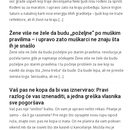
već grade uspeh koji traje decenijama Neki ljudi nisu rođeni za sprint.
Rođeni su za maraton. I upravo zato na kraju pobeđuju. Sunce trigon
Saturn u natalnoj karti nosi energiju tihih graditelja – ljudi koji ne traže
reflektore, ali ih život na kraju […]
Žene više ne žele da budu „poželjne“ po muškim
pravilima – i upravo zato muškarci ne znaju šta
ih je snašlo
Žene više ne žele da budu poželjne po starim pravilima: revolucija je
počela tamo gde je najmanje očekujete Žene više ne žele da budu
poželjne po starim pravilima. I tu počinje problem za sve koji su
navikli da znaju šta „žena treba“ da bude. Da bude lepa, ali ne previše
svesna toga. Senzualna, ali ne […]
Vaš pas ne kopa da bi vas iznervirao: Pravi
razlog će vas iznenaditi, a jedna greška vlasnika
sve pogoršava
Vaš pas nije “uništio” baštu. On vam je upravo nešto rekao. Pitanje je
samo – da li ga razumete? Pre nego što opsujete novu rupu ispod
ruža, znajte ovo: pas ne kopa iz inata. On ne planira da vam pokvari
vikend niti da se osveti što ste kasnili iz kancelarije. Možda mu je