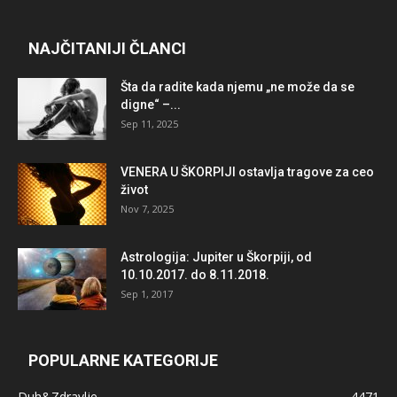
NAJČITANIJI ČLANCI
Šta da radite kada njemu „ne može da se
digne“ –...
Sep 11, 2025
VENERA U ŠKORPIJI ostavlja tragove za ceo
život
Nov 7, 2025
Astrologija: Jupiter u Škorpiji, od
10.10.2017. do 8.11.2018.
Sep 1, 2017
POPULARNE KATEGORIJE
Duh&Zdravlje
4471