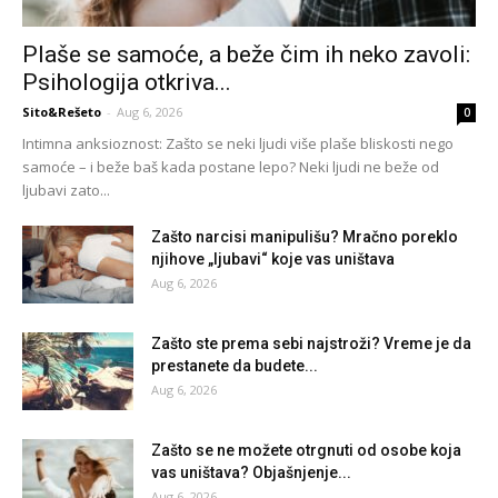
Plaše se samoće, a beže čim ih neko zavoli:
Psihologija otkriva...
Sito&Rešeto
-
Aug 6, 2026
0
Intimna anksioznost: Zašto se neki ljudi više plaše bliskosti nego
samoće – i beže baš kada postane lepo? Neki ljudi ne beže od
ljubavi zato...
Zašto narcisi manipulišu? Mračno poreklo
njihove „ljubavi“ koje vas uništava
Aug 6, 2026
Zašto ste prema sebi najstroži? Vreme je da
prestanete da budete...
Aug 6, 2026
Zašto se ne možete otrgnuti od osobe koja
vas uništava? Objašnjenje...
Aug 6, 2026