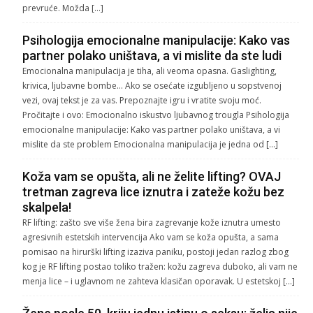
prevruće. Možda […]
Psihologija emocionalne manipulacije: Kako vas
partner polako uništava, a vi mislite da ste ludi
Emocionalna manipulacija je tiha, ali veoma opasna. Gaslighting,
krivica, ljubavne bombe… Ako se osećate izgubljeno u sopstvenoj
vezi, ovaj tekst je za vas. Prepoznajte igru i vratite svoju moć.
Pročitajte i ovo: Emocionalno iskustvo ljubavnog trougla Psihologija
emocionalne manipulacije: Kako vas partner polako uništava, a vi
mislite da ste problem Emocionalna manipulacija je jedna od […]
Koža vam se opušta, ali ne želite lifting? OVAJ
tretman zagreva lice iznutra i zateže kožu bez
skalpela!
RF lifting: zašto sve više žena bira zagrevanje kože iznutra umesto
agresivnih estetskih intervencija Ako vam se koža opušta, a sama
pomisao na hirurški lifting izaziva paniku, postoji jedan razlog zbog
kog je RF lifting postao toliko tražen: kožu zagreva duboko, ali vam ne
menja lice – i uglavnom ne zahteva klasičan oporavak. U estetskoj […]