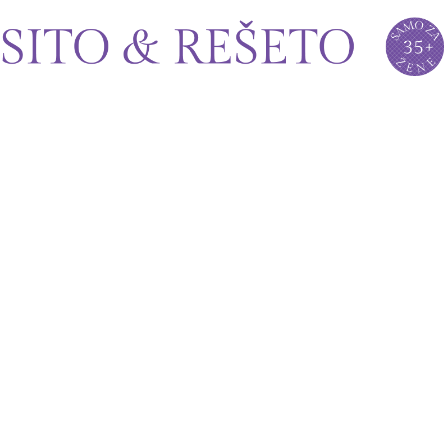
Sito&Rešeto