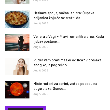
Hrskava spolja, sočna iznutra: Čupava
zeljanica koju će svi tražiti da...
Aug 6, 2026
Venera u Vagi – Pravi romantik u srcu: Kada
ljubav postane...
Aug 6, 2026
Puder vam pravi masku od lica? 7 grešaka
zbog kojih pogrešno...
Aug 6, 2026
Niste rođeni za sprint, već za pobedu na
duge staze: Sunce...
Aug 5, 2026