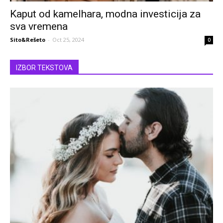
Kaput od kamelhara, modna investicija za
sva vremena
Sito&Rešeto
-
Oct 25, 2024
0
IZBOR TEKSTOVA