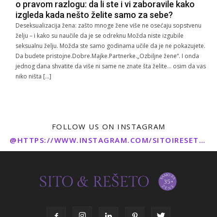
o pravom razlogu: da li ste i vi zaboravile kako
izgleda kada nešto želite samo za sebe?
Deseksualizacija žena: zašto mnoge žene više ne osećaju sopstvenu
želju – i kako su naučile da je se odreknu Možda niste izgubile
seksualnu želju. Možda ste samo godinama učile da je ne pokazujete.
Da budete pristojne.Dobre.Majke.Partnerke.„Ozbiljne žene“. I onda
jednog dana shvatite da više ni same ne znate šta želite… osim da vas
niko ništa […]
FOLLOW US ON INSTAGRAM
@HTTPS://WWW.INSTAGRAM.COM/SITOIRESETO/