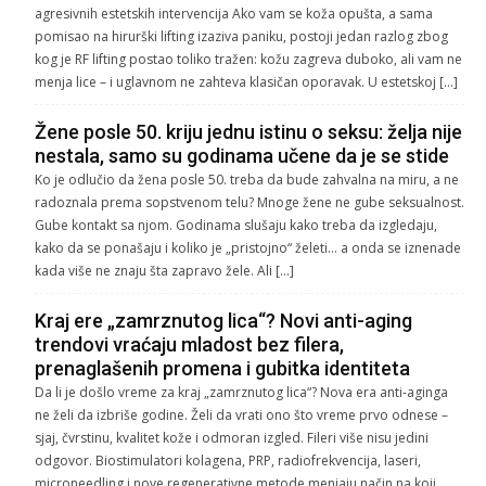
agresivnih estetskih intervencija Ako vam se koža opušta, a sama
pomisao na hirurški lifting izaziva paniku, postoji jedan razlog zbog
kog je RF lifting postao toliko tražen: kožu zagreva duboko, ali vam ne
menja lice – i uglavnom ne zahteva klasičan oporavak. U estetskoj […]
Žene posle 50. kriju jednu istinu o seksu: želja nije
nestala, samo su godinama učene da je se stide
Ko je odlučio da žena posle 50. treba da bude zahvalna na miru, a ne
radoznala prema sopstvenom telu? Mnoge žene ne gube seksualnost.
Gube kontakt sa njom. Godinama slušaju kako treba da izgledaju,
kako da se ponašaju i koliko je „pristojno“ želeti… a onda se iznenade
kada više ne znaju šta zapravo žele. Ali […]
Kraj ere „zamrznutog lica“? Novi anti-aging
trendovi vraćaju mladost bez filera,
prenaglašenih promena i gubitka identiteta
Da li je došlo vreme za kraj „zamrznutog lica“? Nova era anti-aginga
ne želi da izbriše godine. Želi da vrati ono što vreme prvo odnese –
sjaj, čvrstinu, kvalitet kože i odmoran izgled. Fileri više nisu jedini
odgovor. Biostimulatori kolagena, PRP, radiofrekvencija, laseri,
microneedling i nove regenerativne metode menjaju način na koji