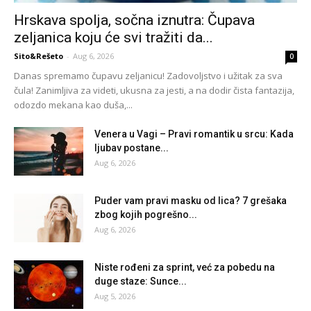
Hrskava spolja, sočna iznutra: Čupava
zeljanica koju će svi tražiti da...
Sito&Rešeto
-
Aug 6, 2026
0
Danas spremamo čupavu zeljanicu! Zadovoljstvo i užitak za sva
čula! Zanimljiva za videti, ukusna za jesti, a na dodir čista fantazija,
odozdo mekana kao duša,...
Venera u Vagi – Pravi romantik u srcu: Kada
ljubav postane...
Aug 6, 2026
Puder vam pravi masku od lica? 7 grešaka
zbog kojih pogrešno...
Aug 6, 2026
Niste rođeni za sprint, već za pobedu na
duge staze: Sunce...
Aug 5, 2026