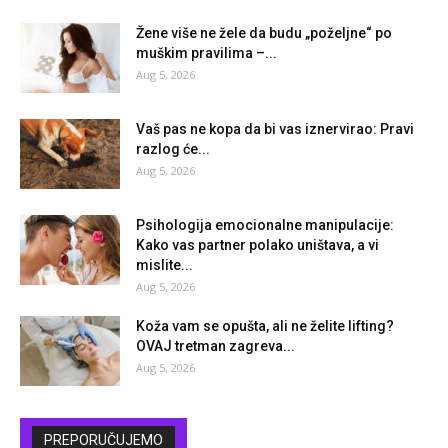
Žene više ne žele da budu „poželjne“ po
muškim pravilima –...
Aug 5, 2026
Vaš pas ne kopa da bi vas iznervirao: Pravi
razlog će...
Aug 5, 2026
Psihologija emocionalne manipulacije:
Kako vas partner polako uništava, a vi
mislite...
Aug 5, 2026
Koža vam se opušta, ali ne želite lifting?
OVAJ tretman zagreva...
Aug 5, 2026
PREPORUČUJEMO