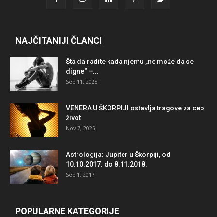
NAJČITANIJI ČLANCI
Šta da radite kada njemu „ne može da se
digne“ –...
Sep 11, 2025
VENERA U ŠKORPIJI ostavlja tragove za ceo
život
Nov 7, 2025
Astrologija: Jupiter u Škorpiji, od
10.10.2017. do 8.11.2018.
Sep 1, 2017
POPULARNE KATEGORIJE