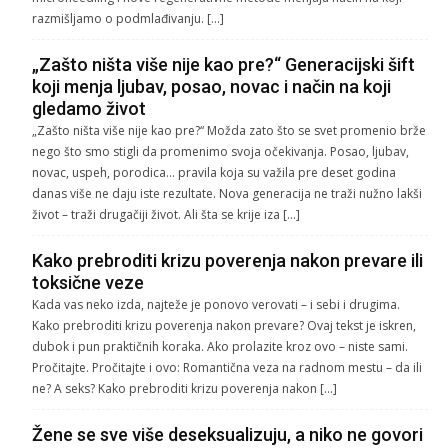
razmišljamo o podmlađivanju. […]
„Zašto ništa više nije kao pre?“ Generacijski šift
koji menja ljubav, posao, novac i način na koji
gledamo život
„Zašto ništa više nije kao pre?“ Možda zato što se svet promenio brže
nego što smo stigli da promenimo svoja očekivanja. Posao, ljubav,
novac, uspeh, porodica… pravila koja su važila pre deset godina
danas više ne daju iste rezultate. Nova generacija ne traži nužno lakši
život – traži drugačiji život. Ali šta se krije iza […]
Kako prebroditi krizu poverenja nakon prevare ili
toksične veze
Kada vas neko izda, najteže je ponovo verovati – i sebi i drugima.
Kako prebroditi krizu poverenja nakon prevare? Ovaj tekst je iskren,
dubok i pun praktičnih koraka. Ako prolazite kroz ovo – niste sami.
Pročitajte. Pročitajte i ovo: Romantična veza na radnom mestu – da ili
ne? A seks? Kako prebroditi krizu poverenja nakon […]
Žene se sve više deseksualizuju, a niko ne govori