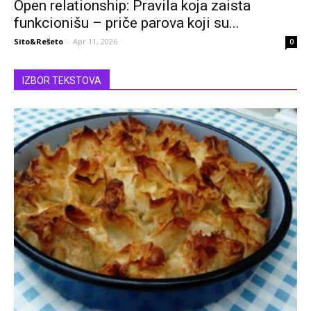
Open relationship: Pravila koja zaista
funkcionišu – priče parova koji su...
Sito&Rešeto
-
Apr 11, 2026
0
IZBOR TEKSTOVA