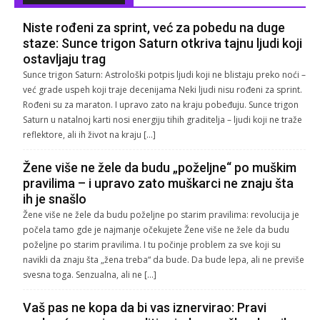
Niste rođeni za sprint, već za pobedu na duge
staze: Sunce trigon Saturn otkriva tajnu ljudi koji
ostavljaju trag
Sunce trigon Saturn: Astrološki potpis ljudi koji ne blistaju preko noći –
već grade uspeh koji traje decenijama Neki ljudi nisu rođeni za sprint.
Rođeni su za maraton. I upravo zato na kraju pobeđuju. Sunce trigon
Saturn u natalnoj karti nosi energiju tihih graditelja – ljudi koji ne traže
reflektore, ali ih život na kraju […]
Žene više ne žele da budu „poželjne“ po muškim
pravilima – i upravo zato muškarci ne znaju šta
ih je snašlo
Žene više ne žele da budu poželjne po starim pravilima: revolucija je
počela tamo gde je najmanje očekujete Žene više ne žele da budu
poželjne po starim pravilima. I tu počinje problem za sve koji su
navikli da znaju šta „žena treba“ da bude. Da bude lepa, ali ne previše
svesna toga. Senzualna, ali ne […]
Vaš pas ne kopa da bi vas iznervirao: Pravi