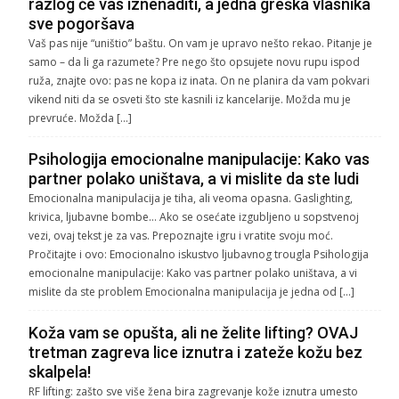
razlog će vas iznenaditi, a jedna greška vlasnika
sve pogoršava
Vaš pas nije “uništio” baštu. On vam je upravo nešto rekao. Pitanje je
samo – da li ga razumete? Pre nego što opsujete novu rupu ispod
ruža, znajte ovo: pas ne kopa iz inata. On ne planira da vam pokvari
vikend niti da se osveti što ste kasnili iz kancelarije. Možda mu je
prevruće. Možda […]
Psihologija emocionalne manipulacije: Kako vas
partner polako uništava, a vi mislite da ste ludi
Emocionalna manipulacija je tiha, ali veoma opasna. Gaslighting,
krivica, ljubavne bombe… Ako se osećate izgubljeno u sopstvenoj
vezi, ovaj tekst je za vas. Prepoznajte igru i vratite svoju moć.
Pročitajte i ovo: Emocionalno iskustvo ljubavnog trougla Psihologija
emocionalne manipulacije: Kako vas partner polako uništava, a vi
mislite da ste problem Emocionalna manipulacija je jedna od […]
Koža vam se opušta, ali ne želite lifting? OVAJ
tretman zagreva lice iznutra i zateže kožu bez
skalpela!
RF lifting: zašto sve više žena bira zagrevanje kože iznutra umesto