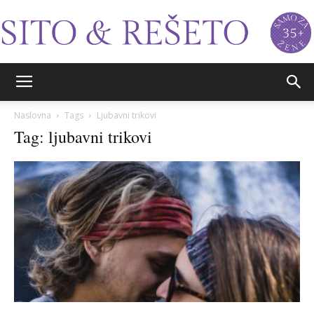
Sito&Rešeto
Naslovna
Tags
Ljubavni trikovi
Tag: ljubavni trikovi