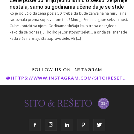
Žene posle 50. kriju jednu istinu o seksu: želja nije
nestala, samo su godinama učene da je se stide
Ko je odlučio da žena posle 50. treba da bude zahvalna na miru, a ne
radoznala prema sopstvenom telu? Mnoge žene ne gube seksualnost.
Gube kontakt sa njom. Godinama slušaju kako treba da izgledaju,
kako da se ponašaju i koliko je „pristojno“ želeti… a onda se iznenade
kada više ne znaju šta zapravo žele. Ali […]
FOLLOW US ON INSTAGRAM
@HTTPS://WWW.INSTAGRAM.COM/SITOIRESETO/