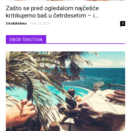
Zašto se pred ogledalom najčešće
kritikujemo baš u četrdesetim – i...
Sito&Rešeto
-
Feb 13, 2026
0
IZBOR TEKSTOVA