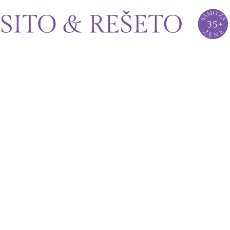
Sito&Rešeto