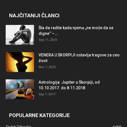
NAJČITANIJI ČLANCI
Šta da radite kada njemu „ne može da se
digne“ –...
Sep 11, 2025
VENERA U ŠKORPIJI ostavlja tragove za ceo
život
Nov 7, 2025
Astrologija: Jupiter u Škorpiji, od
10.10.2017. do 8.11.2018.
Sep 1, 2017
POPULARNE KATEGORIJE
Duh&Zdravlje
4469