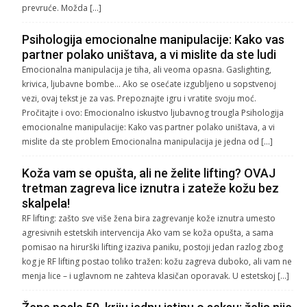
prevruće. Možda […]
Psihologija emocionalne manipulacije: Kako vas
partner polako uništava, a vi mislite da ste ludi
Emocionalna manipulacija je tiha, ali veoma opasna. Gaslighting,
krivica, ljubavne bombe… Ako se osećate izgubljeno u sopstvenoj
vezi, ovaj tekst je za vas. Prepoznajte igru i vratite svoju moć.
Pročitajte i ovo: Emocionalno iskustvo ljubavnog trougla Psihologija
emocionalne manipulacije: Kako vas partner polako uništava, a vi
mislite da ste problem Emocionalna manipulacija je jedna od […]
Koža vam se opušta, ali ne želite lifting? OVAJ
tretman zagreva lice iznutra i zateže kožu bez
skalpela!
RF lifting: zašto sve više žena bira zagrevanje kože iznutra umesto
agresivnih estetskih intervencija Ako vam se koža opušta, a sama
pomisao na hirurški lifting izaziva paniku, postoji jedan razlog zbog
kog je RF lifting postao toliko tražen: kožu zagreva duboko, ali vam ne
menja lice – i uglavnom ne zahteva klasičan oporavak. U estetskoj […]