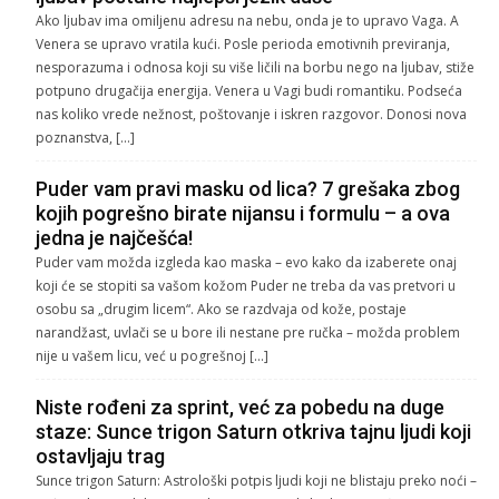
Ako ljubav ima omiljenu adresu na nebu, onda je to upravo Vaga. A
Venera se upravo vratila kući. Posle perioda emotivnih previranja,
nesporazuma i odnosa koji su više ličili na borbu nego na ljubav, stiže
potpuno drugačija energija. Venera u Vagi budi romantiku. Podseća
nas koliko vrede nežnost, poštovanje i iskren razgovor. Donosi nova
poznanstva, […]
Puder vam pravi masku od lica? 7 grešaka zbog
kojih pogrešno birate nijansu i formulu – a ova
jedna je najčešća!
Puder vam možda izgleda kao maska – evo kako da izaberete onaj
koji će se stopiti sa vašom kožom Puder ne treba da vas pretvori u
osobu sa „drugim licem“. Ako se razdvaja od kože, postaje
narandžast, uvlači se u bore ili nestane pre ručka – možda problem
nije u vašem licu, već u pogrešnoj […]
Niste rođeni za sprint, već za pobedu na duge
staze: Sunce trigon Saturn otkriva tajnu ljudi koji
ostavljaju trag
Sunce trigon Saturn: Astrološki potpis ljudi koji ne blistaju preko noći –