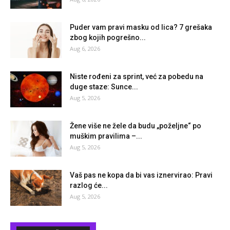
Puder vam pravi masku od lica? 7 grešaka
zbog kojih pogrešno...
Aug 6, 2026
Niste rođeni za sprint, već za pobedu na
duge staze: Sunce...
Aug 5, 2026
Žene više ne žele da budu „poželjne“ po
muškim pravilima –...
Aug 5, 2026
Vaš pas ne kopa da bi vas iznervirao: Pravi
razlog će...
Aug 5, 2026