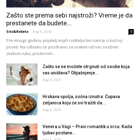
Zašto ste prema sebi najstroži? Vreme je da
prestanete da budete...
Sito&Rešeto
-
Aug 6, 2026
0
Pre mnogo godina, prijatelj mojih roditelja bio nam je u kućnoj
poseti. Na odlasku se pozdravio sa svakim od nas snažnim
stiskom ruke, prodornim...
Zašto se ne možete otrgnuti od osobe koja
vas uništava? Objašnjenje...
Aug 6, 2026
Hrskava spolja, sočna iznutra: Čupava
zeljanica koju će svi tražiti da...
Aug 6, 2026
Venera u Vagi – Pravi romantik u srcu: Kada
ljubav postane...
Aug 6, 2026