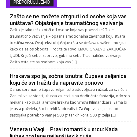
PREPORUČUJEMO
Zašto se ne možete otrgnuti od osobe koja vas
uništava? Objašnjenje traumatičnog vezivanja
Zašto je tako teško otići od osobe koja vas povređuje? To je
traumatično vezivanje – opasna emocionalna zavisnost koju stvara
toksična veza. Ovaj tekst objašnjava šta se dešava u vašem mozgu i
kako da se oslobodite. Pročitajte i ovo: EMOCIONALNO ZAKLJUČANI
LJUDI: Krijući sebe, zapravo, gubimo sebe Traumatično vezivanje:
Zašto ostajete sa osobom koja vas […]
Hrskava spolja, sočna iznutra: Čupava zeljanica
koju će svi tražiti da napravite ponovo
Danas spremamo čupavu zeljanicu! Zadovoljstvo i užitak za sva čula!
Zanimljiva za videti, ukusna za jesti, a na dodir čista fantazija, odozdo
mekana kao duša, a vrhovi hrskavi kao vrhovi Kilimandžara! Sama bi
je usta poželela, što bi rekli Nadrealisti. Za čupavu zeljanicu od
sastojaka potrebno vam je 500 gr tankih kora, 500 gr zelja […]
Venera u Vagi – Pravi romantik u srcu: Kada
ljubav postane najlepši jezik duše