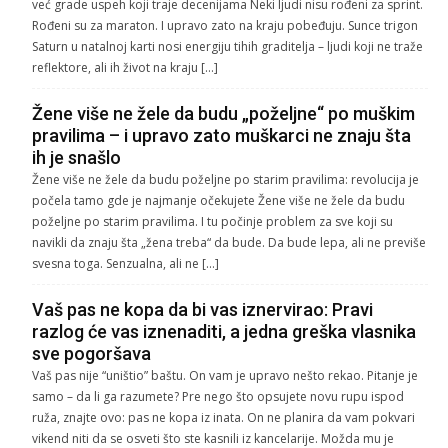
već grade uspeh koji traje decenijama Neki ljudi nisu rođeni za sprint.
Rođeni su za maraton. I upravo zato na kraju pobeđuju. Sunce trigon
Saturn u natalnoj karti nosi energiju tihih graditelja – ljudi koji ne traže
reflektore, ali ih život na kraju […]
Žene više ne žele da budu „poželjne“ po muškim
pravilima – i upravo zato muškarci ne znaju šta
ih je snašlo
Žene više ne žele da budu poželjne po starim pravilima: revolucija je
počela tamo gde je najmanje očekujete Žene više ne žele da budu
poželjne po starim pravilima. I tu počinje problem za sve koji su
navikli da znaju šta „žena treba“ da bude. Da bude lepa, ali ne previše
svesna toga. Senzualna, ali ne […]
Vaš pas ne kopa da bi vas iznervirao: Pravi
razlog će vas iznenaditi, a jedna greška vlasnika
sve pogoršava
Vaš pas nije “uništio” baštu. On vam je upravo nešto rekao. Pitanje je
samo – da li ga razumete? Pre nego što opsujete novu rupu ispod
ruža, znajte ovo: pas ne kopa iz inata. On ne planira da vam pokvari
vikend niti da se osveti što ste kasnili iz kancelarije. Možda mu je