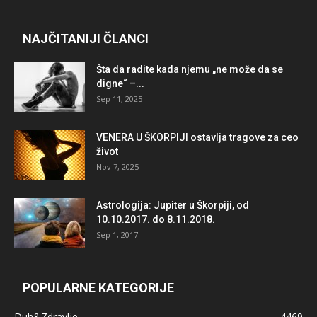
NAJČITANIJI ČLANCI
Šta da radite kada njemu „ne može da se
digne“ –...
Sep 11, 2025
VENERA U ŠKORPIJI ostavlja tragove za ceo
život
Nov 7, 2025
Astrologija: Jupiter u Škorpiji, od
10.10.2017. do 8.11.2018.
Sep 1, 2017
POPULARNE KATEGORIJE
Duh&Zdravlje
4469