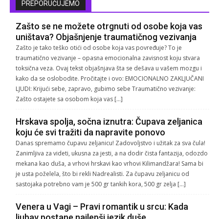
PREPORUČUJEMO
Zašto se ne možete otrgnuti od osobe koja vas
uništava? Objašnjenje traumatičnog vezivanja
Zašto je tako teško otići od osobe koja vas povređuje? To je
traumatično vezivanje – opasna emocionalna zavisnost koju stvara
toksična veza. Ovaj tekst objašnjava šta se dešava u vašem mozgu i
kako da se oslobodite. Pročitajte i ovo: EMOCIONALNO ZAKLJUČANI
LJUDI: Krijući sebe, zapravo, gubimo sebe Traumatično vezivanje:
Zašto ostajete sa osobom koja vas […]
Hrskava spolja, sočna iznutra: Čupava zeljanica
koju će svi tražiti da napravite ponovo
Danas spremamo čupavu zeljanicu! Zadovoljstvo i užitak za sva čula!
Zanimljiva za videti, ukusna za jesti, a na dodir čista fantazija, odozdo
mekana kao duša, a vrhovi hrskavi kao vrhovi Kilimandžara! Sama bi
je usta poželela, što bi rekli Nadrealisti. Za čupavu zeljanicu od
sastojaka potrebno vam je 500 gr tankih kora, 500 gr zelja […]
Venera u Vagi – Pravi romantik u srcu: Kada
ljubav postane najlepši jezik duše