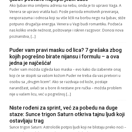
Ako ljubav ima omiljenu adresu na nebu, onda je to upravo Vaga. A
Venera se upravo vratila kući. Posle perioda emotivnih previranja,
nesporazuma i odnosa koji su više ličili na borbu nego na ljubav, stiže
potpuno drugačija energija. Venera u Vagi budi romantiku. Podseća
nas koliko vrede nežnost, poštovanje i iskren razgovor. Donosi nova
poznanstva, […]
Puder vam pravi masku od lica? 7 grešaka zbog
kojih pogrešno birate nijansu i formulu – a ova
jedna je najčešća!
Puder vam možda izgleda kao maska – evo kako da izaberete onaj
koji će se stopiti sa vašom kožom Puder ne treba da vas pretvori u
osobu sa „drugim licem“. Ako se razdvaja od kože, postaje
narandžast, uvlači se u bore ili nestane pre ručka – možda problem
nije u vašem licu, već u pogrešnoj […]
Niste rođeni za sprint, već za pobedu na duge
staze: Sunce trigon Saturn otkriva tajnu ljudi koji
ostavljaju trag
Sunce trigon Saturn: Astrološki potpis ljudi koji ne blistaju preko noći –