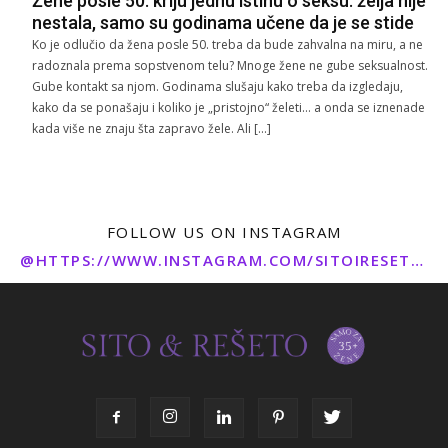
Žene posle 50. kriju jednu istinu o seksu: želja nije
nestala, samo su godinama učene da je se stide
Ko je odlučio da žena posle 50. treba da bude zahvalna na miru, a ne
radoznala prema sopstvenom telu? Mnoge žene ne gube seksualnost.
Gube kontakt sa njom. Godinama slušaju kako treba da izgledaju,
kako da se ponašaju i koliko je „pristojno“ želeti… a onda se iznenade
kada više ne znaju šta zapravo žele. Ali […]
FOLLOW US ON INSTAGRAM
@HTTPS://WWW.INSTAGRAM.COM/SITOIRESETO/