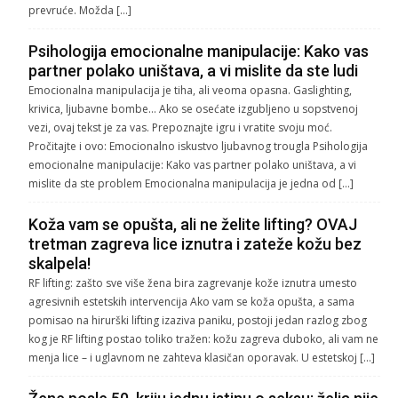
prevruće. Možda […]
Psihologija emocionalne manipulacije: Kako vas
partner polako uništava, a vi mislite da ste ludi
Emocionalna manipulacija je tiha, ali veoma opasna. Gaslighting,
krivica, ljubavne bombe… Ako se osećate izgubljeno u sopstvenoj
vezi, ovaj tekst je za vas. Prepoznajte igru i vratite svoju moć.
Pročitajte i ovo: Emocionalno iskustvo ljubavnog trougla Psihologija
emocionalne manipulacije: Kako vas partner polako uništava, a vi
mislite da ste problem Emocionalna manipulacija je jedna od […]
Koža vam se opušta, ali ne želite lifting? OVAJ
tretman zagreva lice iznutra i zateže kožu bez
skalpela!
RF lifting: zašto sve više žena bira zagrevanje kože iznutra umesto
agresivnih estetskih intervencija Ako vam se koža opušta, a sama
pomisao na hirurški lifting izaziva paniku, postoji jedan razlog zbog
kog je RF lifting postao toliko tražen: kožu zagreva duboko, ali vam ne
menja lice – i uglavnom ne zahteva klasičan oporavak. U estetskoj […]