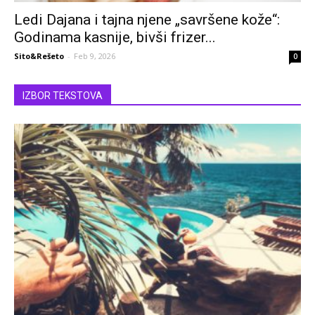
Ledi Dajana i tajna njene „savršene kože“:
Godinama kasnije, bivši frizer...
Sito&Rešeto
-
Feb 9, 2026
0
IZBOR TEKSTOVA