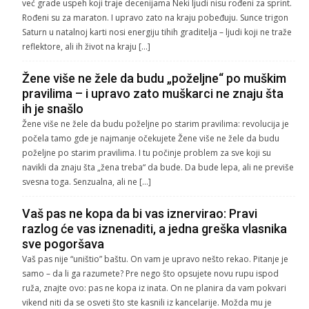
već grade uspeh koji traje decenijama Neki ljudi nisu rođeni za sprint.
Rođeni su za maraton. I upravo zato na kraju pobeđuju. Sunce trigon
Saturn u natalnoj karti nosi energiju tihih graditelja – ljudi koji ne traže
reflektore, ali ih život na kraju […]
Žene više ne žele da budu „poželjne“ po muškim
pravilima – i upravo zato muškarci ne znaju šta
ih je snašlo
Žene više ne žele da budu poželjne po starim pravilima: revolucija je
počela tamo gde je najmanje očekujete Žene više ne žele da budu
poželjne po starim pravilima. I tu počinje problem za sve koji su
navikli da znaju šta „žena treba“ da bude. Da bude lepa, ali ne previše
svesna toga. Senzualna, ali ne […]
Vaš pas ne kopa da bi vas iznervirao: Pravi
razlog će vas iznenaditi, a jedna greška vlasnika
sve pogoršava
Vaš pas nije “uništio” baštu. On vam je upravo nešto rekao. Pitanje je
samo – da li ga razumete? Pre nego što opsujete novu rupu ispod
ruža, znajte ovo: pas ne kopa iz inata. On ne planira da vam pokvari
vikend niti da se osveti što ste kasnili iz kancelarije. Možda mu je