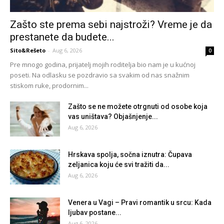
Zašto ste prema sebi najstroži? Vreme je da
prestanete da budete...
Sito&Rešeto
-
Aug 6, 2026
0
Pre mnogo godina, prijatelj mojih roditelja bio nam je u kućnoj
poseti. Na odlasku se pozdravio sa svakim od nas snažnim
stiskom ruke, prodornim...
Zašto se ne možete otrgnuti od osobe koja
vas uništava? Objašnjenje...
Aug 6, 2026
Hrskava spolja, sočna iznutra: Čupava
zeljanica koju će svi tražiti da...
Aug 6, 2026
Venera u Vagi – Pravi romantik u srcu: Kada
ljubav postane...
Aug 6, 2026