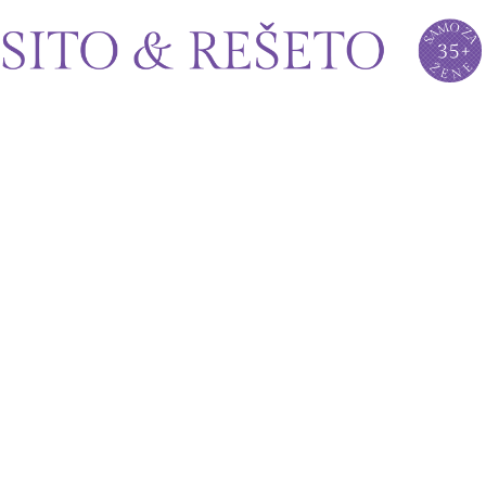
Sito&Rešeto