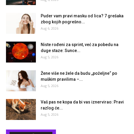
Puder vam pravi masku od lica? 7 grešaka
zbog kojih pogrešno...
Aug 6, 2026
Niste rođeni za sprint, već za pobedu na
duge staze: Sunce...
Aug 5, 2026
Žene više ne žele da budu „poželjne“ po
muškim pravilima –...
Aug 5, 2026
Vaš pas ne kopa da bi vas iznervirao: Pravi
razlog će...
Aug 5, 2026