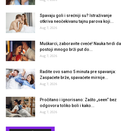
Spavaju goli i srećniji su? Istraživanje
otkriva neočekivanu tajnu parova koji...
Aug 7, 2026
Muškarci, zaboravite cveće! Nauka tvrdi da
postoji mnogo brži put do...
Aug 7, 2026
Radite ovo samo 5 minuta pre spavanja:
Zaspaćete brže, spavaćete mirnije...
Aug 7, 2026
Pročitano i ignorisano: Zašto „seen“ bez
odgovora toliko boli i kako...
Aug 7, 2026