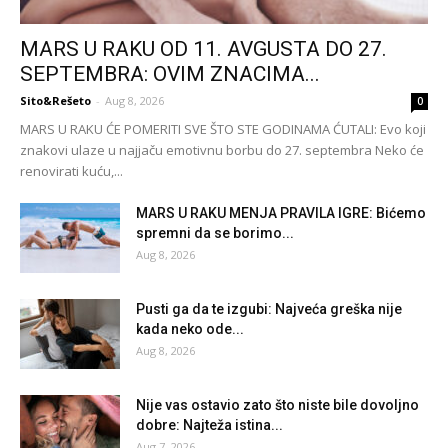
MARS U RAKU OD 11. AVGUSTA DO 27.
SEPTEMBRA: OVIM ZNACIMA...
Sito&Rešeto
-
Aug 8, 2026
0
MARS U RAKU ĆE POMERITI SVE ŠTO STE GODINAMA ĆUTALI: Evo koji
znakovi ulaze u najjaču emotivnu borbu do 27. septembra Neko će
renovirati kuću,...
MARS U RAKU MENJA PRAVILA IGRE: Bićemo
spremni da se borimo...
Aug 8, 2026
Pusti ga da te izgubi: Najveća greška nije
kada neko ode...
Aug 8, 2026
Nije vas ostavio zato što niste bile dovoljno
dobre: Najteža istina...
Aug 7, 2026