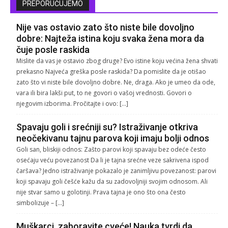
PREPORUČUJEMO
Nije vas ostavio zato što niste bile dovoljno
dobre: Najteža istina koju svaka žena mora da
čuje posle raskida
Mislite da vas je ostavio zbog druge? Evo istine koju većina žena shvati
prekasno Najveća greška posle raskida? Da pomislite da je otišao
zato što vi niste bile dovoljno dobre. Ne, draga. Ako je umeo da ode,
vara ili bira lakši put, to ne govori o vašoj vrednosti. Govori o
njegovim izborima. Pročitajte i ovo: […]
Spavaju goli i srećniji su? Istraživanje otkriva
neočekivanu tajnu parova koji imaju bolji odnos
Goli san, bliskiji odnos: Zašto parovi koji spavaju bez odeće često
osećaju veću povezanost Da li je tajna srećne veze sakrivena ispod
čaršava? Jedno istraživanje pokazalo je zanimljivu povezanost: parovi
koji spavaju goli češće kažu da su zadovoljniji svojim odnosom. Ali
nije stvar samo u golotinji. Prava tajna je ono što ona često
simbolizuje – […]
Muškarci, zaboravite cveće! Nauka tvrdi da