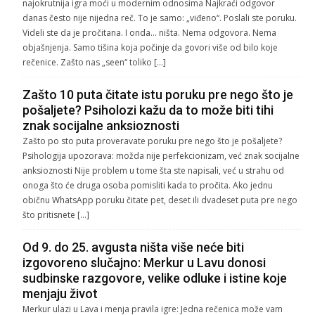
najokrutnija igra moći u modernim odnosima Najkraći odgovor
danas često nije nijedna reč. To je samo: „viđeno“. Poslali ste poruku.
Videli ste da je pročitana. I onda… ništa. Nema odgovora. Nema
objašnjenja. Samo tišina koja počinje da govori više od bilo koje
rečenice. Zašto nas „seen“ toliko […]
Zašto 10 puta čitate istu poruku pre nego što je
pošaljete? Psiholozi kažu da to može biti tihi
znak socijalne anksioznosti
Zašto po sto puta proveravate poruku pre nego što je pošaljete?
Psihologija upozorava: možda nije perfekcionizam, već znak socijalne
anksioznosti Nije problem u tome šta ste napisali, već u strahu od
onoga što će druga osoba pomisliti kada to pročita. Ako jednu
običnu WhatsApp poruku čitate pet, deset ili dvadeset puta pre nego
što pritisnete […]
Od 9. do 25. avgusta ništa više neće biti
izgovoreno slučajno: Merkur u Lavu donosi
sudbinske razgovore, velike odluke i istine koje
menjaju život
Merkur ulazi u Lava i menja pravila igre: Jedna rečenica može vam