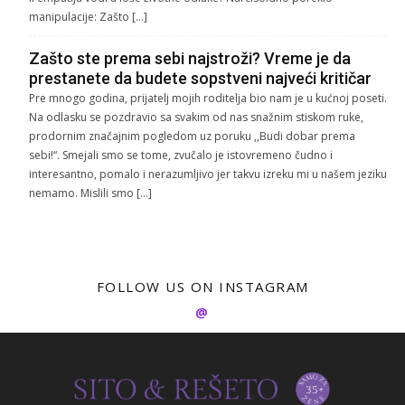
manipulacije: Zašto […]
Zašto ste prema sebi najstroži? Vreme je da
prestanete da budete sopstveni najveći kritičar
Pre mnogo godina, prijatelj mojih roditelja bio nam je u kućnoj poseti.
Na odlasku se pozdravio sa svakim od nas snažnim stiskom ruke,
prodornim značajnim pogledom uz poruku ,,Budi dobar prema
sebi!“. Smejali smo se tome, zvučalo je istovremeno čudno i
interesantno, pomalo i nerazumljivo jer takvu izreku mi u našem jeziku
nemamo. Mislili smo […]
FOLLOW US ON INSTAGRAM
@