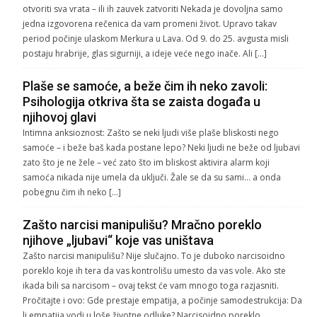
otvoriti sva vrata – ili ih zauvek zatvoriti Nekada je dovoljna samo
jedna izgovorena rečenica da vam promeni život. Upravo takav
period počinje ulaskom Merkura u Lava. Od 9. do 25. avgusta misli
postaju hrabrije, glas sigurniji, a ideje veće nego inače. Ali […]
Plaše se samoće, a beže čim ih neko zavoli:
Psihologija otkriva šta se zaista događa u
njihovoj glavi
Intimna anksioznost: Zašto se neki ljudi više plaše bliskosti nego
samoće – i beže baš kada postane lepo? Neki ljudi ne beže od ljubavi
zato što je ne žele – već zato što im bliskost aktivira alarm koji
samoća nikada nije umela da uključi. Žale se da su sami… a onda
pobegnu čim ih neko […]
Zašto narcisi manipulišu? Mračno poreklo
njihove „ljubavi“ koje vas uništava
Zašto narcisi manipulišu? Nije slučajno. To je duboko narcisoidno
poreklo koje ih tera da vas kontrolišu umesto da vas vole. Ako ste
ikada bili sa narcisom – ovaj tekst će vam mnogo toga razjasniti.
Pročitajte i ovo: Gde prestaje empatija, a počinje samodestrukcija: Da
li empatija vodi u loše životne odluke? Narcisoidno poreklo