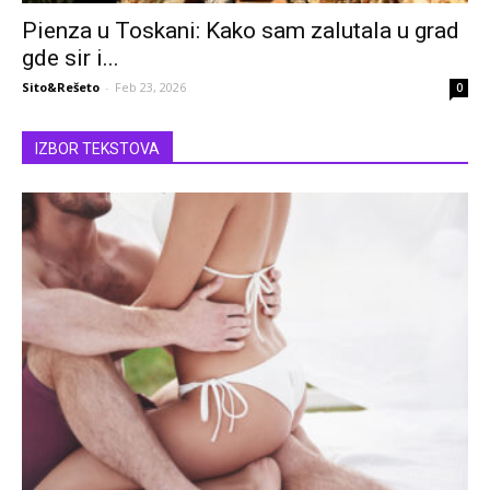
Pienza u Toskani: Kako sam zalutala u grad
gde sir i...
Sito&Rešeto
-
Feb 23, 2026
0
IZBOR TEKSTOVA