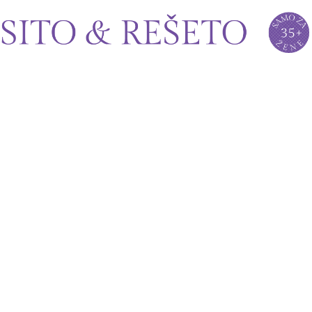
Sito&Rešeto