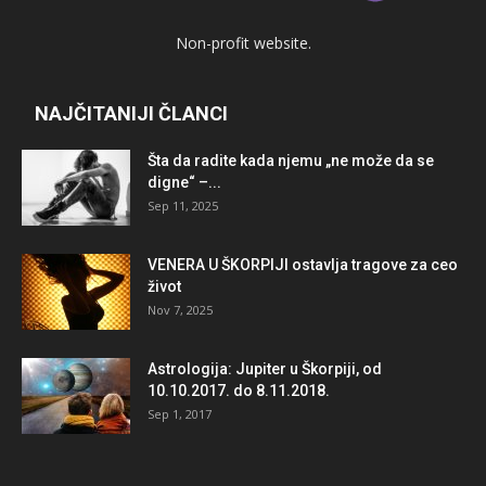
Non-profit website.
NAJČITANIJI ČLANCI
Šta da radite kada njemu „ne može da se
digne“ –...
Sep 11, 2025
VENERA U ŠKORPIJI ostavlja tragove za ceo
život
Nov 7, 2025
Astrologija: Jupiter u Škorpiji, od
10.10.2017. do 8.11.2018.
Sep 1, 2017