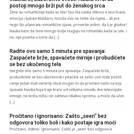
postoji mnogo brži put do ženskog srca
Žene su romantičnije kada su site? Evo šta nauka otkriva o vezi hrane,
emocija i ljubavi Muškarci, možda ovo ne želite da čujete… ali pre
nego što planirate romantične izjave, proverite jedno: da li je gladna?
Nauka kaže da žene mnogo bolje reaguju na romantiku kada su site. I
ne, nije poenta u tome da […]
Radite ovo samo 5 minuta pre spavanja:
Zaspaćete brže, spavaćete mirnije i probudićete
se bez ukočenog tela
Istegnite telo samo 5 minuta pre spavanja: Zaspaćete brže,
probudićete se bez ukočenosti i pitaćete se zašto ovo niste počeli
ranije Jedan mali večernji ritual mogao bi da promeni način na koji
spavate Navika koja traje kraće od reklama između dve televizijske
emisije, ne košta ništa i ne zahteva nikakvu opremu, a može da učini
[…]
Pročitano i ignorisano: Zašto „seen“ bez
odgovora toliko boli i kako postaje igra moći
Pročitano. Viđeno. Ignorisano. Zašto je „seen“ bez odgovora