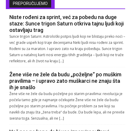
PREPORUČUJEMO
Niste rođeni za sprint, već za pobedu na duge
staze: Sunce trigon Saturn otkriva tajnu ljudi koji
ostavljaju trag
Sunce trigon Saturn: Astrološki potpis ljudi koji ne blistaju preko noći –
već grade uspeh koji traje decenijama Neki ljudi nisu rođeni za sprint.
Rođeni su za maraton. I upravo zato na kraju pobeđuju. Sunce trigon
Saturn u natalnoj karti nosi energiju tihih graditelja – ljudi koji ne traže
reflektore, ali ih život na kraju […]
Žene više ne žele da budu „poželjne“ po muškim
pravilima – i upravo zato muškarci ne znaju šta
ih je snašlo
Žene više ne žele da budu poželjne po starim pravilima: revolucija je
počela tamo gde je najmanje očekujete Žene više ne žele da budu
poželjne po starim pravilima. I tu počinje problem za sve koji su
navikli da znaju šta „žena treba“ da bude. Da bude lepa, ali ne previše
svesna toga. Senzualna, ali ne […]