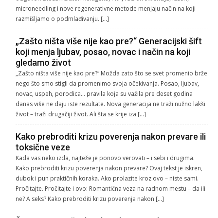
microneedling i nove regenerativne metode menjaju način na koji
razmišljamo o podmlađivanju. […]
„Zašto ništa više nije kao pre?“ Generacijski šift
koji menja ljubav, posao, novac i način na koji
gledamo život
„Zašto ništa više nije kao pre?“ Možda zato što se svet promenio brže
nego što smo stigli da promenimo svoja očekivanja. Posao, ljubav,
novac, uspeh, porodica… pravila koja su važila pre deset godina
danas više ne daju iste rezultate. Nova generacija ne traži nužno lakši
život – traži drugačiji život. Ali šta se krije iza […]
Kako prebroditi krizu poverenja nakon prevare ili
toksične veze
Kada vas neko izda, najteže je ponovo verovati – i sebi i drugima.
Kako prebroditi krizu poverenja nakon prevare? Ovaj tekst je iskren,
dubok i pun praktičnih koraka. Ako prolazite kroz ovo – niste sami.
Pročitajte. Pročitajte i ovo: Romantična veza na radnom mestu – da ili
ne? A seks? Kako prebroditi krizu poverenja nakon […]