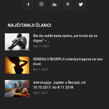
NAJČITANIJI ČLANCI
Šta da radite kada njemu „ne može da se
digne“ –...
Sep 11, 2025
VENERA U ŠKORPIJI ostavlja tragove za ceo
život
Nov 7, 2025
Astrologija: Jupiter u Škorpiji, od
10.10.2017. do 8.11.2018.
Sep 1, 2017