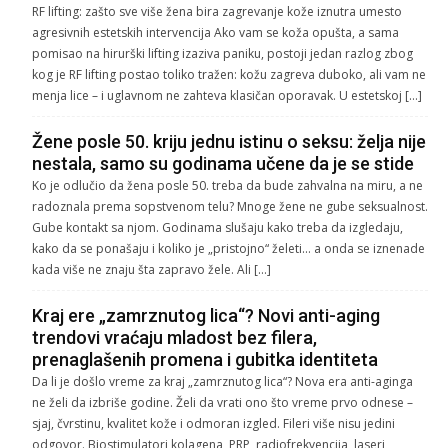
RF lifting: zašto sve više žena bira zagrevanje kože iznutra umesto
agresivnih estetskih intervencija Ako vam se koža opušta, a sama
pomisao na hirurški lifting izaziva paniku, postoji jedan razlog zbog
kog je RF lifting postao toliko tražen: kožu zagreva duboko, ali vam ne
menja lice – i uglavnom ne zahteva klasičan oporavak. U estetskoj […]
Žene posle 50. kriju jednu istinu o seksu: želja nije
nestala, samo su godinama učene da je se stide
Ko je odlučio da žena posle 50. treba da bude zahvalna na miru, a ne
radoznala prema sopstvenom telu? Mnoge žene ne gube seksualnost.
Gube kontakt sa njom. Godinama slušaju kako treba da izgledaju,
kako da se ponašaju i koliko je „pristojno“ želeti… a onda se iznenade
kada više ne znaju šta zapravo žele. Ali […]
Kraj ere „zamrznutog lica“? Novi anti-aging
trendovi vraćaju mladost bez filera,
prenaglašenih promena i gubitka identiteta
Da li je došlo vreme za kraj „zamrznutog lica“? Nova era anti-aginga
ne želi da izbriše godine. Želi da vrati ono što vreme prvo odnese –
sjaj, čvrstinu, kvalitet kože i odmoran izgled. Fileri više nisu jedini
odgovor. Biostimulatori kolagena, PRP, radiofrekvencija, laseri,