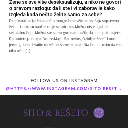
Žene se sve više deseksualizuju, a niko ne govori
o pravom razlogu: da li ste i vi zaboravile kako
izgleda kada nešto želite samo za sebe?
Deseksualizacija žena: zašto mnoge žene više ne osećaju sopstvenu
želju – i kako su naučile da je se odreknu Možda niste izgubile
seksualnu želju. Možda ste samo godinama učile da je ne pokazujete.
Da budete pristojne.Dobre.Majke.Partnerke.„Ozbiljne žene“. I onda
jednog dana shvatite da više ni same ne znate šta želite… osim da vas
niko ništa […]
FOLLOW US ON INSTAGRAM
@HTTPS://WWW.INSTAGRAM.COM/SITOIRESETO/