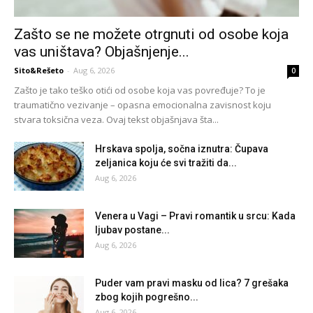
Zašto se ne možete otrgnuti od osobe koja
vas uništava? Objašnjenje...
Sito&Rešeto
-
Aug 6, 2026
0
Zašto je tako teško otići od osobe koja vas povređuje? To je
traumatično vezivanje – opasna emocionalna zavisnost koju
stvara toksična veza. Ovaj tekst objašnjava šta...
Hrskava spolja, sočna iznutra: Čupava
zeljanica koju će svi tražiti da...
Aug 6, 2026
Venera u Vagi – Pravi romantik u srcu: Kada
ljubav postane...
Aug 6, 2026
Puder vam pravi masku od lica? 7 grešaka
zbog kojih pogrešno...
Aug 6, 2026