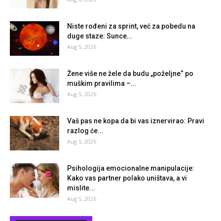
Niste rođeni za sprint, već za pobedu na
duge staze: Sunce...
Aug 5, 2026
Žene više ne žele da budu „poželjne“ po
muškim pravilima –...
Aug 5, 2026
Vaš pas ne kopa da bi vas iznervirao: Pravi
razlog će...
Aug 5, 2026
Psihologija emocionalne manipulacije:
Kako vas partner polako uništava, a vi
mislite...
Aug 5, 2026