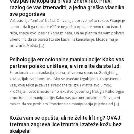
Vaš pas ne kopa da bi vas iznervirao: Pravi
razlog će vas iznenaditi, a jedna greška vlasnika
sve pogoršava
Vaš pas nije “uništio” baštu. On vam je upravo nešto rekao. Pitanje je
samo – da li ga razumete? Pre nego što opsujete novu rupu ispod
ruža, znajte ovo: pas ne kopa iz inata. On ne planira da vam pokvari
vikend niti da se osveti što ste kasnili iz kancelarije. Možda mu je
prevruće. Možda […]
Psihologija emocionalne manipulacije: Kako vas
partner polako uništava, a vi mislite da ste ludi
Emocionalna manipulacija je tiha, ali veoma opasna. Gaslighting,
krivica, ljubavne bombe… Ako se osećate izgubljeno u sopstvenoj
vezi, ovaj tekst je za vas. Prepoznajte igru i vratite svoju moć.
Pročitajte i ovo: Emocionalno iskustvo ljubavnog trougla Psihologija
emocionalne manipulacije: Kako vas partner polako uništava, a vi
mislite da ste problem Emocionalna manipulacija je jedna od […]
Koža vam se opušta, ali ne želite lifting? OVAJ
tretman zagreva lice iznutra i zateže kožu bez
skalpela!