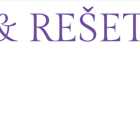
Sito&Rešeto