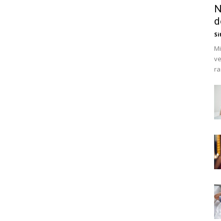
N
d
Si
Mi
ve
ra