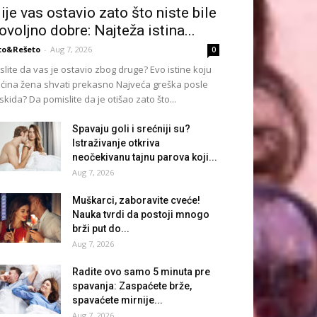
ije vas ostavio zato što niste bile
ovoljno dobre: Najteža istina...
to&Rešeto
-
Aug 7, 2026
0
slite da vas je ostavio zbog druge? Evo istine koju
ćina žena shvati prekasno Najveća greška posle
skida? Da pomislite da je otišao zato što...
Spavaju goli i srećniji su?
Istraživanje otkriva
neočekivanu tajnu parova koji...
Aug 7, 2026
Muškarci, zaboravite cveće!
Nauka tvrdi da postoji mnogo
brži put do...
Aug 7, 2026
Radite ovo samo 5 minuta pre
spavanja: Zaspaćete brže,
spavaćete mirnije...
Aug 7, 2026