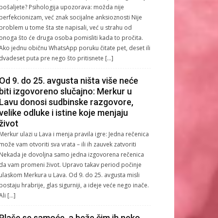
pošaljete? Psihologija upozorava: možda nije
perfekcionizam, već znak socijalne anksioznosti Nije
problem u tome šta ste napisali, već u strahu od
onoga što će druga osoba pomisliti kada to pročita.
Ako jednu običnu WhatsApp poruku čitate pet, deset ili
dvadeset puta pre nego što pritisnete […]
Od 9. do 25. avgusta ništa više neće
biti izgovoreno slučajno: Merkur u
Lavu donosi sudbinske razgovore,
velike odluke i istine koje menjaju
život
Merkur ulazi u Lava i menja pravila igre: Jedna rečenica
može vam otvoriti sva vrata – ili ih zauvek zatvoriti
Nekada je dovoljna samo jedna izgovorena rečenica
da vam promeni život. Upravo takav period počinje
ulaskom Merkura u Lava. Od 9. do 25. avgusta misli
postaju hrabrije, glas sigurniji, a ideje veće nego inače.
Ali […]
Plaše se samoće, a beže čim ih neko