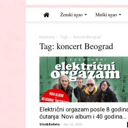
Ženski ugao
Muški ugao
Naslovna
Tags
Koncert Beograd
Tag: koncert Beograd
Električni orgazam posle 8 godin
ćutanja: Novi album i 40 godina...
Sito&Rešeto
-
Apr 22, 2026