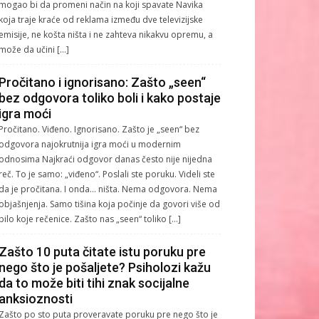
mogao bi da promeni način na koji spavate Navika
koja traje kraće od reklama između dve televizijske
emisije, ne košta ništa i ne zahteva nikakvu opremu, a
može da učini […]
Pročitano i ignorisano: Zašto „seen“
bez odgovora toliko boli i kako postaje
igra moći
Pročitano. Viđeno. Ignorisano. Zašto je „seen“ bez
odgovora najokrutnija igra moći u modernim
odnosima Najkraći odgovor danas često nije nijedna
reč. To je samo: „viđeno“. Poslali ste poruku. Videli ste
da je pročitana. I onda… ništa. Nema odgovora. Nema
objašnjenja. Samo tišina koja počinje da govori više od
bilo koje rečenice. Zašto nas „seen“ toliko […]
Zašto 10 puta čitate istu poruku pre
nego što je pošaljete? Psiholozi kažu
da to može biti tihi znak socijalne
anksioznosti
Zašto po sto puta proveravate poruku pre nego što je