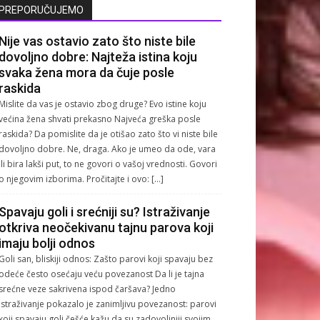
PREPORUČUJEMO
Nije vas ostavio zato što niste bile
dovoljno dobre: Najteža istina koju
svaka žena mora da čuje posle
raskida
Mislite da vas je ostavio zbog druge? Evo istine koju
većina žena shvati prekasno Najveća greška posle
raskida? Da pomislite da je otišao zato što vi niste bile
dovoljno dobre. Ne, draga. Ako je umeo da ode, vara
ili bira lakši put, to ne govori o vašoj vrednosti. Govori
o njegovim izborima. Pročitajte i ovo: […]
Spavaju goli i srećniji su? Istraživanje
otkriva neočekivanu tajnu parova koji
imaju bolji odnos
Goli san, bliskiji odnos: Zašto parovi koji spavaju bez
odeće često osećaju veću povezanost Da li je tajna
srećne veze sakrivena ispod čaršava? Jedno
istraživanje pokazalo je zanimljivu povezanost: parovi
koji spavaju goli češće kažu da su zadovoljniji svojim