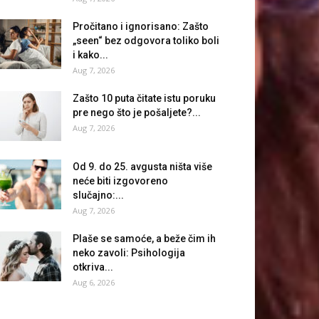
Pročitano i ignorisano: Zašto
„seen“ bez odgovora toliko boli
i kako...
Aug 7, 2026
Zašto 10 puta čitate istu poruku
pre nego što je pošaljete?...
Aug 7, 2026
Od 9. do 25. avgusta ništa više
neće biti izgovoreno
slučajno:...
Aug 7, 2026
Plaše se samoće, a beže čim ih
neko zavoli: Psihologija
otkriva...
Aug 6, 2026