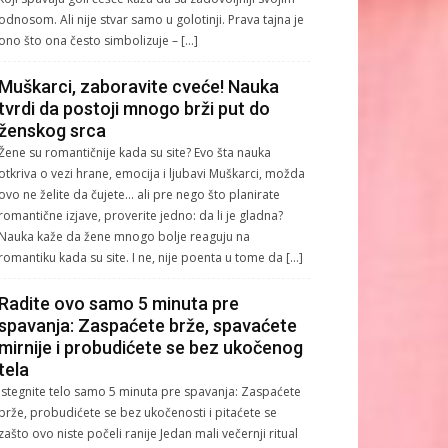
odnosom. Ali nije stvar samo u golotinji. Prava tajna je
ono što ona često simbolizuje – […]
Muškarci, zaboravite cveće! Nauka
tvrdi da postoji mnogo brži put do
ženskog srca
Žene su romantičnije kada su site? Evo šta nauka
otkriva o vezi hrane, emocija i ljubavi Muškarci, možda
ovo ne želite da čujete… ali pre nego što planirate
romantične izjave, proverite jedno: da li je gladna?
Nauka kaže da žene mnogo bolje reaguju na
romantiku kada su site. I ne, nije poenta u tome da […]
Radite ovo samo 5 minuta pre
spavanja: Zaspaćete brže, spavaćete
mirnije i probudićete se bez ukočenog
tela
Istegnite telo samo 5 minuta pre spavanja: Zaspaćete
brže, probudićete se bez ukočenosti i pitaćete se
zašto ovo niste počeli ranije Jedan mali večernji ritual