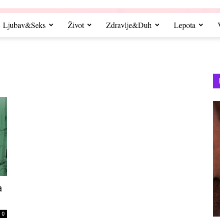
Ljubav&Seks
Život
Zdravlje&Duh
Lepota
a
0