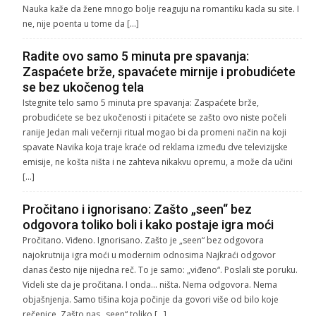
Nauka kaže da žene mnogo bolje reaguju na romantiku kada su site. I
ne, nije poenta u tome da […]
Radite ovo samo 5 minuta pre spavanja:
Zaspaćete brže, spavaćete mirnije i probudićete
se bez ukočenog tela
Istegnite telo samo 5 minuta pre spavanja: Zaspaćete brže,
probudićete se bez ukočenosti i pitaćete se zašto ovo niste počeli
ranije Jedan mali večernji ritual mogao bi da promeni način na koji
spavate Navika koja traje kraće od reklama između dve televizijske
emisije, ne košta ništa i ne zahteva nikakvu opremu, a može da učini
[…]
Pročitano i ignorisano: Zašto „seen“ bez
odgovora toliko boli i kako postaje igra moći
Pročitano. Viđeno. Ignorisano. Zašto je „seen“ bez odgovora
najokrutnija igra moći u modernim odnosima Najkraći odgovor
danas često nije nijedna reč. To je samo: „viđeno“. Poslali ste poruku.
Videli ste da je pročitana. I onda… ništa. Nema odgovora. Nema
objašnjenja. Samo tišina koja počinje da govori više od bilo koje
rečenice. Zašto nas „seen“ toliko […]