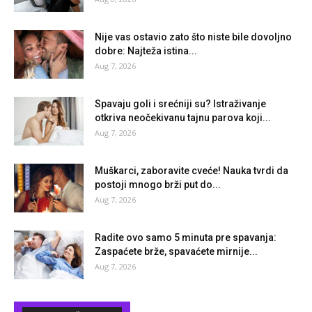
Nije vas ostavio zato što niste bile dovoljno
dobre: Najteža istina...
Aug 7, 2026
Spavaju goli i srećniji su? Istraživanje
otkriva neočekivanu tajnu parova koji...
Aug 7, 2026
Muškarci, zaboravite cveće! Nauka tvrdi da
postoji mnogo brži put do...
Aug 7, 2026
Radite ovo samo 5 minuta pre spavanja:
Zaspaćete brže, spavaćete mirnije...
Aug 7, 2026