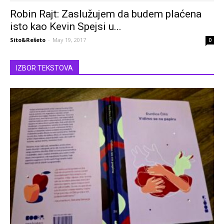
Robin Rajt: Zaslužujem da budem plaćena
isto kao Kevin Spejsi u...
Sito&Rešeto
-
May 19, 2017
0
IZBOR TEKSTOVA