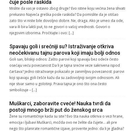
čuje posle raskida
Mislite da vas je ostavio zbog druge? Evo istine koju većina žena shvati
prekasno Najveća greška posle raskida? Da pomislite da je otišao
zato što vi niste bile dovoljno dobre. Ne, draga. Ako je umeo da ode,
vara ili bira lakši put, to ne govori o vašoj vrednosti. Govori o
njegovim izborima. Pročitajte i ovo: […]
Spavaju goli i srećniji su? Istraživanje otkriva
neočekivanu tajnu parova koji imaju bolji odnos
Goli san, bliskiji odnos: Zašto parovi koji spavaju bez odeće često
osećaju veću povezanost Da li je tajna srećne veze sakrivena ispod
čaršava? Jedno istraživanje pokazalo je zanimljivu povezanost: parovi
koji spavaju goli češće kažu da su zadovoljniji svojim odnosom. Ali
nije stvar samo u golotinji. Prava tajna je ono što ona često
simbolizuje – […]
Muškarci, zaboravite cveće! Nauka tvrdi da
postoji mnogo brži put do ženskog srca
Žene su romantičnije kada su site? Evo šta nauka otkriva o vezi hrane,
emocija i ljubavi Muškarci, možda ovo ne želite da čujete… ali pre
nego što planirate romantične izjave, proverite jedno: da li je gladna?