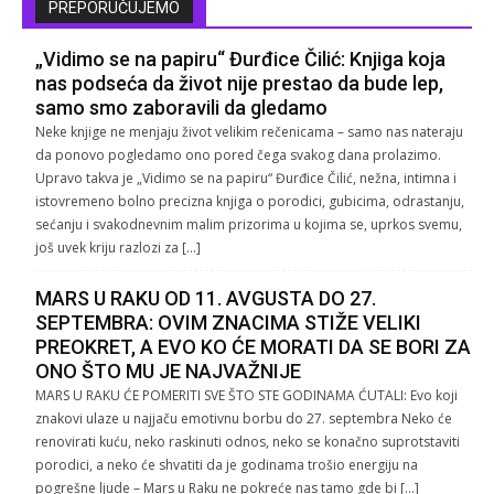
PREPORUČUJEMO
„Vidimo se na papiru“ Đurđice Čilić: Knjiga koja
nas podseća da život nije prestao da bude lep,
samo smo zaboravili da gledamo
Neke knjige ne menjaju život velikim rečenicama – samo nas nateraju
da ponovo pogledamo ono pored čega svakog dana prolazimo.
Upravo takva je „Vidimo se na papiru“ Đurđice Čilić, nežna, intimna i
istovremeno bolno precizna knjiga o porodici, gubicima, odrastanju,
sećanju i svakodnevnim malim prizorima u kojima se, uprkos svemu,
još uvek kriju razlozi za […]
MARS U RAKU OD 11. AVGUSTA DO 27.
SEPTEMBRA: OVIM ZNACIMA STIŽE VELIKI
PREOKRET, A EVO KO ĆE MORATI DA SE BORI ZA
ONO ŠTO MU JE NAJVAŽNIJE
MARS U RAKU ĆE POMERITI SVE ŠTO STE GODINAMA ĆUTALI: Evo koji
znakovi ulaze u najjaču emotivnu borbu do 27. septembra Neko će
renovirati kuću, neko raskinuti odnos, neko se konačno suprotstaviti
porodici, a neko će shvatiti da je godinama trošio energiju na
pogrešne ljude – Mars u Raku ne pokreće nas tamo gde bi […]