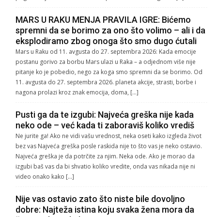
MARS U RAKU MENJA PRAVILA IGRE: Bićemo
spremni da se borimo za ono što volimo – ali i da
eksplodiramo zbog onoga što smo dugo ćutali
Mars u Raku od 11. avgusta do 27. septembra 2026: Kada emocije
postanu gorivo za borbu Mars ulazi u Raka – a odjednom više nije
pitanje ko je pobedio, nego za koga smo spremni da se borimo. Od
11. avgusta do 27. septembra 2026. planeta akcije, strasti, borbe i
nagona prolazi kroz znak emocija, doma, […]
Pusti ga da te izgubi: Najveća greška nije kada
neko ode – već kada ti zaboraviš koliko vrediš
Ne jurite ga! Ako ne vidi vašu vrednost, neka oseti kako izgleda život
bez vas Najveća greška posle raskida nije to što vas je neko ostavio.
Najveća greška je da potrčite za njim. Neka ode. Ako je morao da
izgubi baš vas da bi shvatio koliko vredite, onda vas nikada nije ni
video onako kako […]
Nije vas ostavio zato što niste bile dovoljno
dobre: Najteža istina koju svaka žena mora da