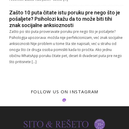
Zašto 10 puta čitate istu poruku pre nego što je
pošaljete? Psiholozi kažu da to može biti tihi
znak socijalne anksioznosti
Zašto po sto puta proveravate poruku pre nego što je pošaljete?
Psihologija upozorava: možda nije perfekcionizam, već znak socijalne
anksioznosti Nije problem u tome šta ste napisali, već u strahu od
onoga što će druga osoba pomisliti kada to pročita. Ako jednu
običnu WhatsApp poruku čitate pet, deset ili dvadeset puta pre nego
što pritisnete […]
FOLLOW US ON INSTAGRAM
@