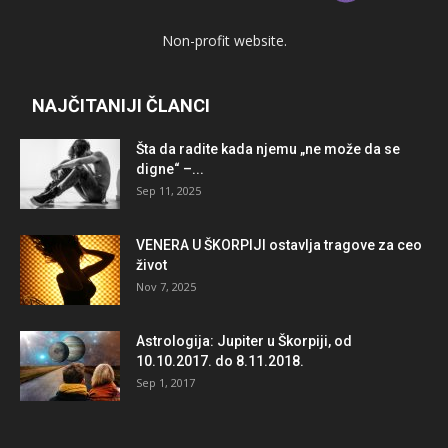
Non-profit website.
NAJČITANIJI ČLANCI
Šta da radite kada njemu „ne može da se
digne“ –...
Sep 11, 2025
VENERA U ŠKORPIJI ostavlja tragove za ceo
život
Nov 7, 2025
Astrologija: Jupiter u Škorpiji, od
10.10.2017. do 8.11.2018.
Sep 1, 2017