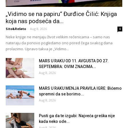
„Vidimo se na papiru“ Đurđice Čilić: Knjiga
koja nas podseća da...
Sito&Rešeto
-
Aug 8, 2026
0
Neke knjige ne menjaju život velikim rečenicama – samo nas
nateraju da ponovo pogledamo ono pored čega svakog dana
prolazimo. Upravo takva je „Vidimo...
MARS U RAKU OD 11. AVGUSTA DO 27.
SEPTEMBRA: OVIM ZNACIMA...
Aug 8, 2026
MARS U RAKU MENJA PRAVILA IGRE: Bićemo
spremni da se borimo...
Aug 8, 2026
Pusti ga da te izgubi: Najveća greška nije
kada neko ode...
Aug 8, 2026