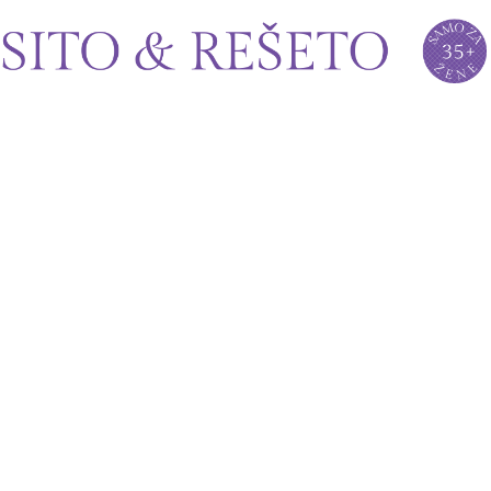
Sito&Rešeto