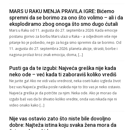
MARS U RAKU MENJA PRAVILA IGRE: Bićemo
spremni da se borimo za ono što volimo – ali i da
eksplodiramo zbog onoga što smo dugo ćutali
Mars u Raku od 11. avgusta do 27. septembra 2026: Kada emocije
postanu gorivo za borbu Mars ulazi u Raka – a odjednom više nije
pitanje ko je pobedio, nego za koga smo spremni da se borimo. Od
11. avgusta do 27. septembra 2026. planeta akcije, strasti, borbe i
nagona prolazi kroz znak emocija, doma, […]
Pusti ga da te izgubi: Najveća greška nije kada
neko ode – već kada ti zaboraviš koliko vrediš
Ne jurite ga! Ako ne vidi vašu vrednost, neka oseti kako izgleda život
bez vas Najveća greška posle raskida nije to što vas je neko ostavio.
Najveća greška je da potrčite za njim. Neka ode. Ako je morao da
izgubi baš vas da bi shvatio koliko vredite, onda vas nikada nije ni
video onako kako […]
Nije vas ostavio zato što niste bile dovoljno
dobre: Najteža istina koju svaka žena mora da