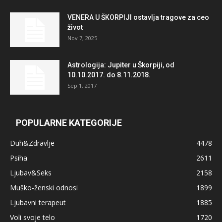
VENERA U ŠKORPIJI ostavlja tragove za ceo
život
Nov 7, 2025
Astrologija: Jupiter u Škorpiji, od
10.10.2017. do 8.11.2018.
Sep 1, 2017
POPULARNE KATEGORIJE
Duh&Zdravlje
4478
Psiha
2611
Ljubav&Seks
2158
Muško-ženski odnosi
1899
Ljubavni terapeut
1885
Voli svoje telo
1720