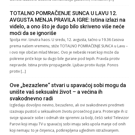
TOTALNO POMRAČENJE SUNCA U LAVU 12.
AVGUSTA MENJA PRAVILA IGRE: Istina izlazi na
videlo, a ono što je dugo bilo skriveno više neće
moći da se ignoriše
Spolja mir. Iznutra haos. U sredu, 12. avgusta, tačno u 19.36 časova
prema našem vremenu, stiže TOTALNO POMRAČENJE SUNCA u Lavu –
i ovo nije običan mlad Mesec. Ovo je nebeski reset koji može da
pokrene priče koje su dugo bile gurane pod tepih. Pravda protiv
nepravde. Istina protiv propagande. Ljubav protiv iluzije. Ponos
protiv […]
Ove „bezazlene“ stvari u spavaćoj sobi mogu da
unište vaš seksualni život – a većina ih
svakodnevno radi
Izgledaju dovoljno nevino, bezazleno, ali ovi svakodnevni predmeti
izazivaju pustoš u seksualnom životu prosečnog para. Proterajte ih iz
svoje spavaće sobe i odmah ste spremni za bolji, češći seks! Televizor
Parovi koji imaju TV u spavaćoj sobi imaju seks upola manje od onih
koji nemaju: to je činjenica, potkrepljena uglednim istraživanjem.