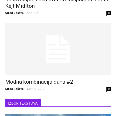
Kejt Midlton
Sito&Rešeto
-
Sep 7, 2019
0
Modna kombinacija dana #2
Sito&Rešeto
-
Mar 13, 2019
0
IZBOR TEKSTOVA