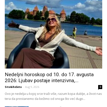
Nedeljni horoskop od 10. do 17. avgusta
2026: Ljubav postaje intenzivna,...
Sito&Rešeto
-
Aug 9, 2026
0
Ovo je nedelja u kojoj srce traži više, razum kopa dublje, a život nas
tera da prestanemo da bežimo od onoga što već dugo...