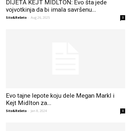
DIJETA KEJT MIDLTON: Evo šta jede
vojvotkinja da bi imala savršenu...
Sito&Rešeto
-
Aug 26, 2025
0
Evo tajne lepote koju dele Megan Markl i
Kejt Midlton za...
Sito&Rešeto
-
Jan 8, 2024
0