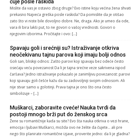
čuje posle raskida
Mislite da vas je ostavio zbog druge? Evo istine koju većina žena shvati
prekasno Najveća greška posle raskida? Da pomislite da je otišao
zato što vi niste bile dovoljno dobre. Ne, draga. Ako je umeo da ode,
vara ili bira lakši put, to ne govori o vašoj vrednosti. Govori o
njegovim izborima. Pročitajte i ovo: […]
Spavaju goli i srećniji su? Istraživanje otkriva
neočekivanu tajnu parova koji imaju bolji odnos
Goli san, bliskiji odnos: Zašto parovi koji spavaju bez odeće često
osećaju veću povezanost Da li je tajna srećne veze sakrivena ispod
čaršava? Jedno istraživanje pokazalo je zanimljivu povezanost: parovi
koji spavaju goli češće kažu da su zadovoljniji svojim odnosom. Ali
nije stvar samo u golotinji. Prava tajna je ono što ona često
simbolizuje – […]
Muškarci, zaboravite cveće! Nauka tvrdi da
postoji mnogo brži put do ženskog srca
Žene su romantičnije kada su site? Evo šta nauka otkriva o vezi hrane,
emocija i ljubavi Muškarci, možda ovo ne želite da čujete… ali pre
nego što planirate romantične izjave, proverite jedno: da li je gladna?