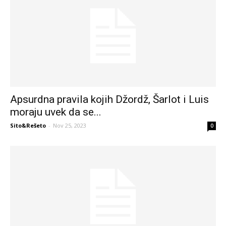
Apsurdna pravila kojih Džordž, Šarlot i Luis
moraju uvek da se...
Sito&Rešeto
-
Nov 25, 2023
0