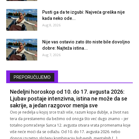
Pusti ga da te izgubi: Najveća greška nije
kada neko ode...
Aug 8, 2026
Nije vas ostavio zato što niste bile dovoljno
dobre: Najteža istina...
Aug 7, 2026
PREPORUČUJEMO
Nedeljni horoskop od 10. do 17. avgusta 2026:
Ljubav postaje intenzivna, istina ne može da se
sakrije, a jedan razgovor menja sve
Ovo je nedelja u kojoj srce traži više, razum kopa dublje, a život nas
tera da prestanemo da bežimo od onoga što već dugo znamo – jer
totalno pomračenje Sunca 12. avgusta otvara vrata promenama koje
više neće moći da se odlažu. Od 10. do 17. avgusta 2026. nebo
donosi izuzetno složenu kombinaciju ljubavnih, mentalnih […]