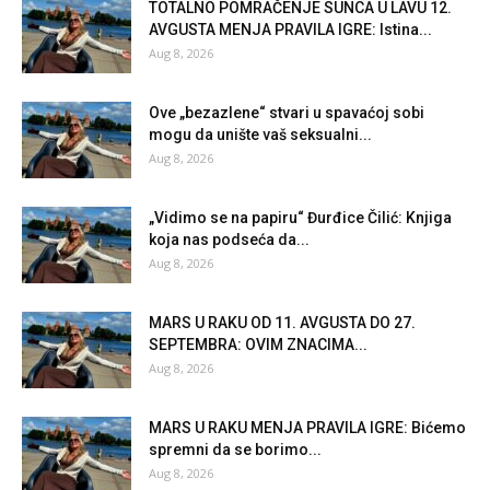
TOTALNO POMRAČENJE SUNCA U LAVU 12.
AVGUSTA MENJA PRAVILA IGRE: Istina...
Aug 8, 2026
Ove „bezazlene“ stvari u spavaćoj sobi
mogu da unište vaš seksualni...
Aug 8, 2026
„Vidimo se na papiru“ Đurđice Čilić: Knjiga
koja nas podseća da...
Aug 8, 2026
MARS U RAKU OD 11. AVGUSTA DO 27.
SEPTEMBRA: OVIM ZNACIMA...
Aug 8, 2026
MARS U RAKU MENJA PRAVILA IGRE: Bićemo
spremni da se borimo...
Aug 8, 2026