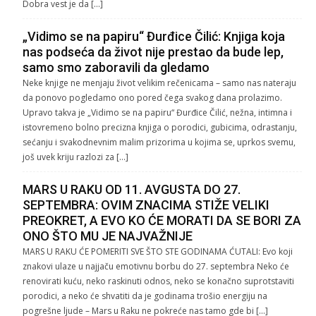
Dobra vest je da […]
„Vidimo se na papiru“ Đurđice Čilić: Knjiga koja
nas podseća da život nije prestao da bude lep,
samo smo zaboravili da gledamo
Neke knjige ne menjaju život velikim rečenicama – samo nas nateraju
da ponovo pogledamo ono pored čega svakog dana prolazimo.
Upravo takva je „Vidimo se na papiru“ Đurđice Čilić, nežna, intimna i
istovremeno bolno precizna knjiga o porodici, gubicima, odrastanju,
sećanju i svakodnevnim malim prizorima u kojima se, uprkos svemu,
još uvek kriju razlozi za […]
MARS U RAKU OD 11. AVGUSTA DO 27.
SEPTEMBRA: OVIM ZNACIMA STIŽE VELIKI
PREOKRET, A EVO KO ĆE MORATI DA SE BORI ZA
ONO ŠTO MU JE NAJVAŽNIJE
MARS U RAKU ĆE POMERITI SVE ŠTO STE GODINAMA ĆUTALI: Evo koji
znakovi ulaze u najjaču emotivnu borbu do 27. septembra Neko će
renovirati kuću, neko raskinuti odnos, neko se konačno suprotstaviti
porodici, a neko će shvatiti da je godinama trošio energiju na
pogrešne ljude – Mars u Raku ne pokreće nas tamo gde bi […]