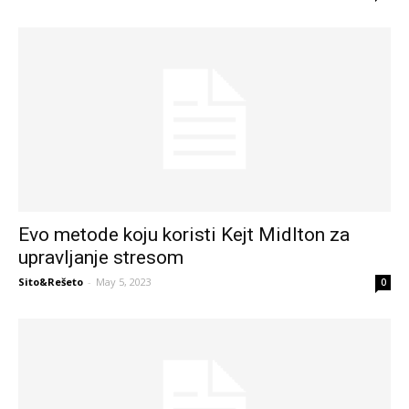
Evo metode koju koristi Kejt Midlton za
upravljanje stresom
Sito&Rešeto
-
May 5, 2023
0