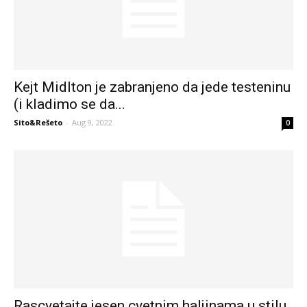
Kejt Midlton je zabranjeno da jede testeninu
(i kladimo se da...
Sito&Rešeto
-
Aug 9, 2022
0
Rascvetajte jesen cvetnim haljinama u stilu