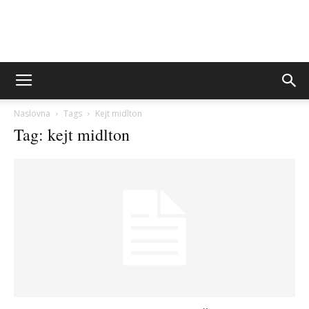
Sito&Rešeto
Naslovna
Tags
Kejt midlton
Tag: kejt midlton