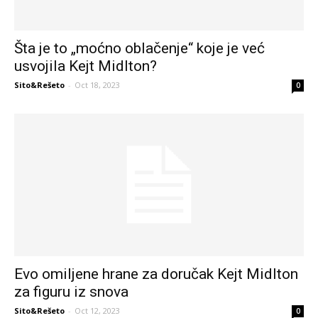
Šta je to „moćno oblačenje“ koje je već
usvojila Kejt Midlton?
Sito&Rešeto
-
Oct 18, 2023
0
Evo omiljene hrane za doručak Kejt Midlton
za figuru iz snova
Sito&Rešeto
-
Oct 12, 2023
0