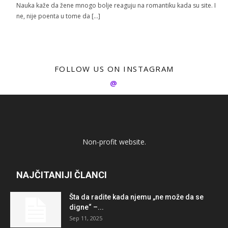
Nauka kaže da žene mnogo bolje reaguju na romantiku kada su site. I
ne, nije poenta u tome da […]
FOLLOW US ON INSTAGRAM
@
Non-profit website.
NAJČITANIJI ČLANCI
Šta da radite kada njemu „ne može da se
digne“ –...
Sep 11, 2025