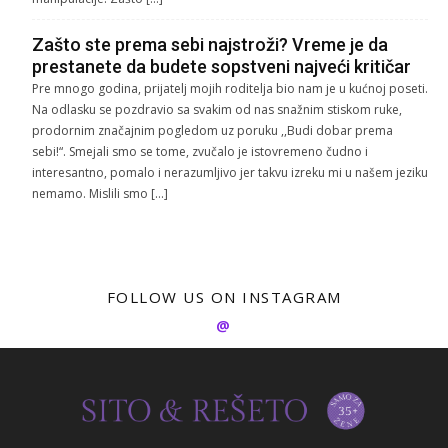
Zašto ste prema sebi najstroži? Vreme je da
prestanete da budete sopstveni najveći kritičar
Pre mnogo godina, prijatelj mojih roditelja bio nam je u kućnoj poseti.
Na odlasku se pozdravio sa svakim od nas snažnim stiskom ruke,
prodornim značajnim pogledom uz poruku ,,Budi dobar prema
sebi!“. Smejali smo se tome, zvučalo je istovremeno čudno i
interesantno, pomalo i nerazumljivo jer takvu izreku mi u našem jeziku
nemamo. Mislili smo […]
FOLLOW US ON INSTAGRAM
@