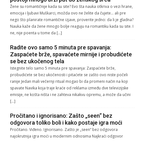
Žene su romantičnije kada su site? Evo šta nauka otkriva o vezi hrane,
emocija i ljubavi Muškarci, možda ovo ne želite da čujete… ali pre
nego što planirate romantične izjave, proverite jedno: da li je gladna?
Nauka kaže da žene mnogo bolje reaguju na romantiku kada su site. I
ne, nije poenta u tome da […]
Radite ovo samo 5 minuta pre spavanja:
Zaspaćete brže, spavaćete mirnije i probudićete
se bez ukočenog tela
Istegnite telo samo 5 minuta pre spavanja: Zaspaćete brže,
probudićete se bez ukočenosti i pitaćete se zašto ovo niste počeli
ranije Jedan mali večernji ritual mogao bi da promeni način na koji
spavate Navika koja traje kraće od reklama između dve televizijske
emisije, ne košta ništa i ne zahteva nikakvu opremu, a može da učini
[…]
Pročitano i ignorisano: Zašto „seen“ bez
odgovora toliko boli i kako postaje igra moći
Pročitano. Viđeno. Ignorisano. Zašto je „seen“ bez odgovora
najokrutnija igra moći u modernim odnosima Najkraći odgovor