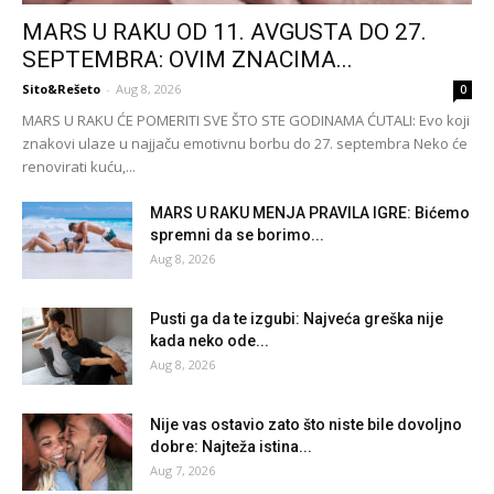
MARS U RAKU OD 11. AVGUSTA DO 27.
SEPTEMBRA: OVIM ZNACIMA...
Sito&Rešeto
-
Aug 8, 2026
0
MARS U RAKU ĆE POMERITI SVE ŠTO STE GODINAMA ĆUTALI: Evo koji
znakovi ulaze u najjaču emotivnu borbu do 27. septembra Neko će
renovirati kuću,...
MARS U RAKU MENJA PRAVILA IGRE: Bićemo
spremni da se borimo...
Aug 8, 2026
Pusti ga da te izgubi: Najveća greška nije
kada neko ode...
Aug 8, 2026
Nije vas ostavio zato što niste bile dovoljno
dobre: Najteža istina...
Aug 7, 2026