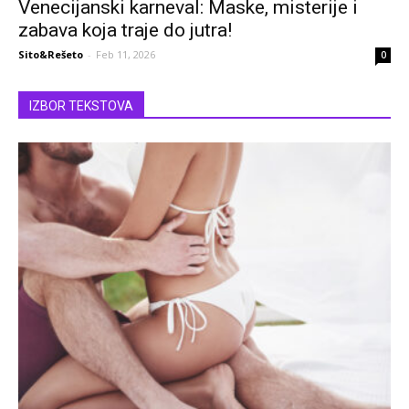
Venecijanski karneval: Maske, misterije i
zabava koja traje do jutra!
Sito&Rešeto
-
Feb 11, 2026
0
IZBOR TEKSTOVA