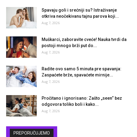
Spavaju goli i srećniji su? Istraživanje
otkriva neočekivanu tajnu parova koji...
Aug 7, 2026
Muškarci, zaboravite cveće! Nauka tvrdi da
postoji mnogo brži put do...
Aug 7, 2026
Radite ovo samo 5 minuta pre spavanja:
Zaspaćete brže, spavaćete mirnije...
Aug 7, 2026
Pročitano i ignorisano: Zašto „seen“ bez
odgovora toliko boli i kako...
Aug 7, 2026
PREPORUČUJEMO