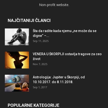
Non-profit website.
NAJČITANIJI ČLANCI
Šta da radite kada njemu „ne može da se
digne“ –...
Sep 11, 2025
VENERA U ŠKORPIJI ostavlja tragove za ceo
život
Nov 7, 2025
Astrologija: Jupiter u Škorpiji, od
10.10.2017. do 8.11.2018.
Sep 1, 2017
POPULARNE KATEGORIJE