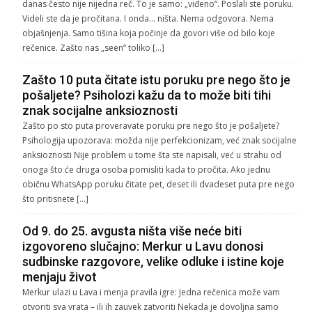
danas često nije nijedna reč. To je samo: „viđeno“. Poslali ste poruku.
Videli ste da je pročitana. I onda… ništa. Nema odgovora. Nema
objašnjenja. Samo tišina koja počinje da govori više od bilo koje
rečenice. Zašto nas „seen“ toliko […]
Zašto 10 puta čitate istu poruku pre nego što je
pošaljete? Psiholozi kažu da to može biti tihi
znak socijalne anksioznosti
Zašto po sto puta proveravate poruku pre nego što je pošaljete?
Psihologija upozorava: možda nije perfekcionizam, već znak socijalne
anksioznosti Nije problem u tome šta ste napisali, već u strahu od
onoga što će druga osoba pomisliti kada to pročita. Ako jednu
običnu WhatsApp poruku čitate pet, deset ili dvadeset puta pre nego
što pritisnete […]
Od 9. do 25. avgusta ništa više neće biti
izgovoreno slučajno: Merkur u Lavu donosi
sudbinske razgovore, velike odluke i istine koje
menjaju život
Merkur ulazi u Lava i menja pravila igre: Jedna rečenica može vam
otvoriti sva vrata – ili ih zauvek zatvoriti Nekada je dovoljna samo