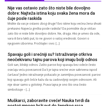
Nije vas ostavio zato što niste bile dovoljno
dobre: Najteža istina koju svaka žena mora da
čuje posle raskida
Mislite da vas je ostavio zbog druge? Evo istine koju većina žena shvati
prekasno Najveća greška posle raskida? Da pomislite da je otišao
zato što vi niste bile dovoljno dobre. Ne, draga. Ako je umeo da ode,
vara ili bira lakši put, to ne govori o vašoj vrednosti. Govori o
njegovim izborima. Pročitajte i ovo: […]
Spavaju goli i srećniji su? Istraživanje otkriva
neočekivanu tajnu parova koji imaju bolji odnos
Goli san, bliskiji odnos: Zašto parovi koji spavaju bez odeće često
osećaju veću povezanost Da li je tajna srećne veze sakrivena ispod
čaršava? Jedno istraživanje pokazalo je zanimljivu povezanost: parovi
koji spavaju goli češće kažu da su zadovoljniji svojim odnosom. Ali
nije stvar samo u golotinji. Prava tajna je ono što ona često
simbolizuje – […]
Muškarci, zaboravite cveće! Nauka tvrdi da
postoji mnogo brži put do ženskog srca