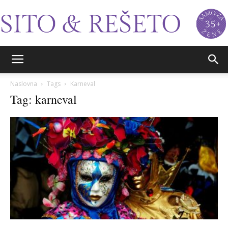
Sito&Rešeto
Naslovna
Tags
Karneval
Tag: karneval