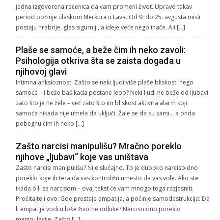
jedna izgovorena rečenica da vam promeni život. Upravo takav
period počinje ulaskom Merkura u Lava. Od 9. do 25. avgusta misli
postaju hrabrije, glas sigurniji, a ideje veće nego inače. Ali […]
Plaše se samoće, a beže čim ih neko zavoli:
Psihologija otkriva šta se zaista događa u
njihovoj glavi
Intimna anksioznost: Zašto se neki ljudi više plaše bliskosti nego
samoće – i beže baš kada postane lepo? Neki ljudi ne beže od ljubavi
zato što je ne žele – već zato što im bliskost aktivira alarm koji
samoća nikada nije umela da uključi. Žale se da su sami… a onda
pobegnu čim ih neko […]
Zašto narcisi manipulišu? Mračno poreklo
njihove „ljubavi“ koje vas uništava
Zašto narcisi manipulišu? Nije slučajno. To je duboko narcisoidno
poreklo koje ih tera da vas kontrolišu umesto da vas vole. Ako ste
ikada bili sa narcisom – ovaj tekst će vam mnogo toga razjasniti.
Pročitajte i ovo: Gde prestaje empatija, a počinje samodestrukcija: Da
li empatija vodi u loše životne odluke? Narcisoidno poreklo
manipulacije: Zašto […]