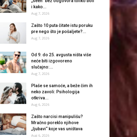
„seen“ bez odgovora toliko boli
i kako...
Aug 7, 2026
Zašto 10 puta čitate istu poruku
pre nego što je pošaljete?...
Aug 7, 2026
Od 9. do 25. avgusta ništa više
neće biti izgovoreno
slučajno:...
Aug 7, 2026
Plaše se samoće, a beže čim ih
neko zavoli: Psihologija
otkriva...
Aug 6, 2026
Zašto narcisi manipulišu?
Mračno poreklo njihove
„ljubavi“ koje vas uništava
Aug 6, 2026