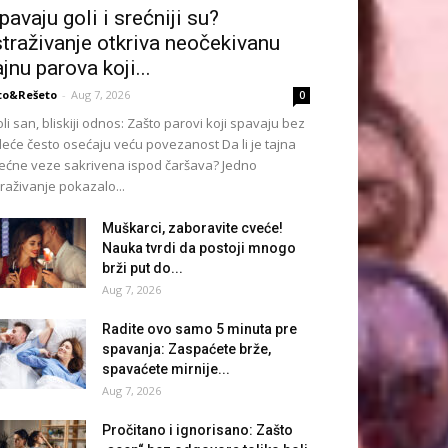
pavaju goli i srećniji su?
straživanje otkriva neočekivanu
ajnu parova koji...
to&Rešeto
-
Aug 7, 2026
0
li san, bliskiji odnos: Zašto parovi koji spavaju bez
eće često osećaju veću povezanost Da li je tajna
ećne veze sakrivena ispod čaršava? Jedno
traživanje pokazalo...
Muškarci, zaboravite cveće!
Nauka tvrdi da postoji mnogo
brži put do...
Aug 7, 2026
Radite ovo samo 5 minuta pre
spavanja: Zaspaćete brže,
spavaćete mirnije...
Aug 7, 2026
Pročitano i ignorisano: Zašto