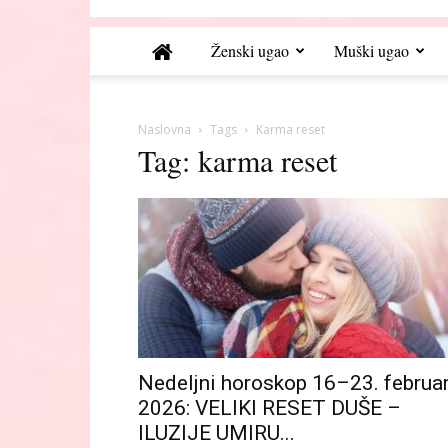
Ženski ugao
Muški ugao
Naslovna
Tags
Karma reset
Tag: karma reset
Nedelјni horoskop 16–23. februa
2026: VELIKI RESET DUŠE –
ILUZIJE UMIRU...