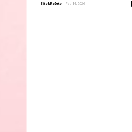
Sito&Rešeto
-
Feb 14, 2026