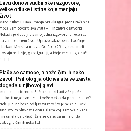
Lavu donosi sudbinske razgovore,
velike odluke i istine koje menjaju
život
Merkur ulazi u Lava i menja pravila igre: Jedna rečenica
može vam otvoriti sva vrata – ili ih zauvek zatvoriti
Nekada je dovoljna samo jedna izgovorena rečenica
da vam promeni život. Upravo takav period počinje
ulaskom Merkura u Lava. Od 9. do 25. avgusta misli
postaju hrabrije, glas sigurniji, a ideje veće nego inače.
Ali […]
Plaše se samoće, a beže čim ih neko
zavoli: Psihologija otkriva šta se zaista
događa u njihovoj glavi
Intimna anksioznost: Zašto se neki ljudi više plaše
bliskosti nego samoće – i beže baš kada postane lepo?
Neki ljudi ne beže od ljubavi zato što je ne žele – već
zato što im bliskost aktivira alarm koji samoća nikada
nije umela da uključi. Žale se da su sami… a onda
pobegnu čim ih neko […]