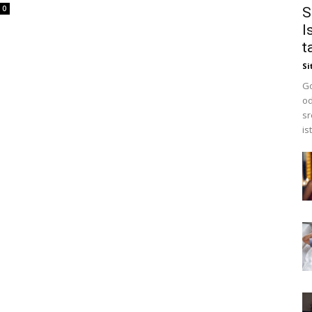
0
S
I
t
Si
Go
od
sr
is