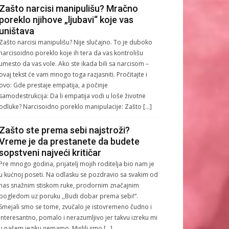
Zašto narcisi manipulišu? Mračno
poreklo njihove „ljubavi“ koje vas
uništava
Zašto narcisi manipulišu? Nije slučajno. To je duboko
narcisoidno poreklo koje ih tera da vas kontrolišu
umesto da vas vole. Ako ste ikada bili sa narcisom –
ovaj tekst će vam mnogo toga razjasniti. Pročitajte i
ovo: Gde prestaje empatija, a počinje
samodestrukcija: Da li empatija vodi u loše životne
odluke? Narcisoidno poreklo manipulacije: Zašto […]
Zašto ste prema sebi najstroži?
Vreme je da prestanete da budete
sopstveni najveći kritičar
Pre mnogo godina, prijatelj mojih roditelja bio nam je
u kućnoj poseti. Na odlasku se pozdravio sa svakim od
nas snažnim stiskom ruke, prodornim značajnim
pogledom uz poruku ,,Budi dobar prema sebi!“.
Smejali smo se tome, zvučalo je istovremeno čudno i
interesantno, pomalo i nerazumljivo jer takvu izreku mi
u našem jeziku nemamo. Mislili smo […]