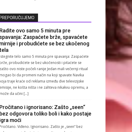
PREPORUČUJEMO
Radite ovo samo 5 minuta pre
spavanja: Zaspaćete brže, spavaćete
mirnije i probudićete se bez ukočenog
tela
Istegnite telo samo 5 minuta pre spavanja: Zaspaćete
brže, probudićete se bez ukočenosti i pitaćete se
zašto ovo niste počeli ranije Jedan mali večernji ritual
mogao bi da promeni način na koji spavate Navika
koja traje kraće od reklama između dve televizijske
emisije, ne košta ništa i ne zahteva nikakvu opremu, a
može da učini […]
Pročitano i ignorisano: Zašto „seen“
bez odgovora toliko boli i kako postaje
igra moći
Pročitano. Viđeno. Ignorisano. Zašto je „seen“ bez