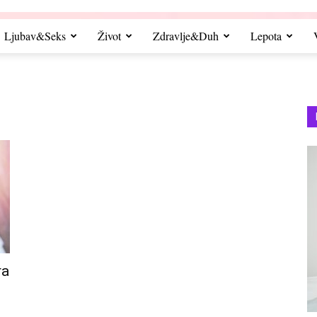
Ljubav&Seks
Život
Zdravlje&Duh
Lepota
ra