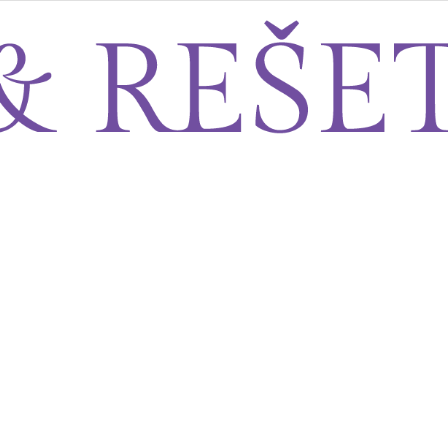
Sito&Rešeto