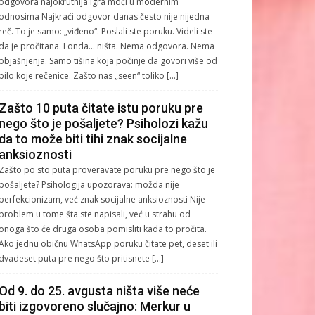
odgovora najokrutnija igra moći u modernim
odnosima Najkraći odgovor danas često nije nijedna
reč. To je samo: „viđeno“. Poslali ste poruku. Videli ste
da je pročitana. I onda… ništa. Nema odgovora. Nema
objašnjenja. Samo tišina koja počinje da govori više od
bilo koje rečenice. Zašto nas „seen“ toliko […]
Zašto 10 puta čitate istu poruku pre
nego što je pošaljete? Psiholozi kažu
da to može biti tihi znak socijalne
anksioznosti
Zašto po sto puta proveravate poruku pre nego što je
pošaljete? Psihologija upozorava: možda nije
perfekcionizam, već znak socijalne anksioznosti Nije
problem u tome šta ste napisali, već u strahu od
onoga što će druga osoba pomisliti kada to pročita.
Ako jednu običnu WhatsApp poruku čitate pet, deset ili
dvadeset puta pre nego što pritisnete […]
Od 9. do 25. avgusta ništa više neće
biti izgovoreno slučajno: Merkur u