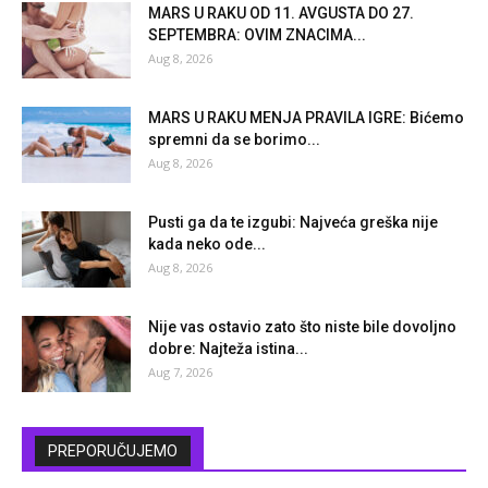
MARS U RAKU OD 11. AVGUSTA DO 27.
SEPTEMBRA: OVIM ZNACIMA...
Aug 8, 2026
MARS U RAKU MENJA PRAVILA IGRE: Bićemo
spremni da se borimo...
Aug 8, 2026
Pusti ga da te izgubi: Najveća greška nije
kada neko ode...
Aug 8, 2026
Nije vas ostavio zato što niste bile dovoljno
dobre: Najteža istina...
Aug 7, 2026
PREPORUČUJEMO