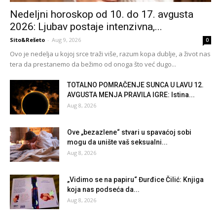
Nedeljni horoskop od 10. do 17. avgusta
2026: Ljubav postaje intenzivna,...
Sito&Rešeto
-
Aug 9, 2026
0
Ovo je nedelja u kojoj srce traži više, razum kopa dublje, a život nas
tera da prestanemo da bežimo od onoga što već dugo...
TOTALNO POMRAČENJE SUNCA U LAVU 12.
AVGUSTA MENJA PRAVILA IGRE: Istina...
Aug 8, 2026
Ove „bezazlene“ stvari u spavaćoj sobi
mogu da unište vaš seksualni...
Aug 8, 2026
„Vidimo se na papiru“ Đurđice Čilić: Knjiga
koja nas podseća da...
Aug 8, 2026