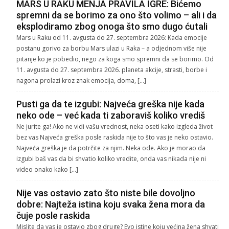
MARS U RAKU MENJA PRAVILA IGRE: Bićemo
spremni da se borimo za ono što volimo – ali i da
eksplodiramo zbog onoga što smo dugo ćutali
Mars u Raku od 11. avgusta do 27. septembra 2026: Kada emocije
postanu gorivo za borbu Mars ulazi u Raka – a odjednom više nije
pitanje ko je pobedio, nego za koga smo spremni da se borimo. Od
11. avgusta do 27. septembra 2026. planeta akcije, strasti, borbe i
nagona prolazi kroz znak emocija, doma, […]
Pusti ga da te izgubi: Najveća greška nije kada
neko ode – već kada ti zaboraviš koliko vrediš
Ne jurite ga! Ako ne vidi vašu vrednost, neka oseti kako izgleda život
bez vas Najveća greška posle raskida nije to što vas je neko ostavio.
Najveća greška je da potrčite za njim. Neka ode. Ako je morao da
izgubi baš vas da bi shvatio koliko vredite, onda vas nikada nije ni
video onako kako […]
Nije vas ostavio zato što niste bile dovoljno
dobre: Najteža istina koju svaka žena mora da
čuje posle raskida
Mislite da vas je ostavio zbog druge? Evo istine koju većina žena shvati