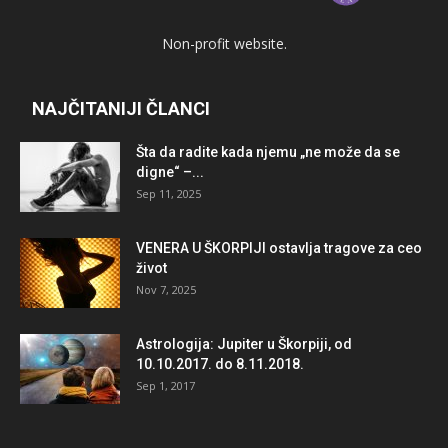
Non-profit website.
NAJČITANIJI ČLANCI
Šta da radite kada njemu „ne može da se
digne“ –...
Sep 11, 2025
VENERA U ŠKORPIJI ostavlja tragove za ceo
život
Nov 7, 2025
Astrologija: Jupiter u Škorpiji, od
10.10.2017. do 8.11.2018.
Sep 1, 2017