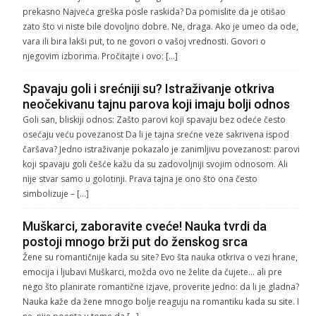
prekasno Najveća greška posle raskida? Da pomislite da je otišao
zato što vi niste bile dovoljno dobre. Ne, draga. Ako je umeo da ode,
vara ili bira lakši put, to ne govori o vašoj vrednosti. Govori o
njegovim izborima. Pročitajte i ovo: […]
Spavaju goli i srećniji su? Istraživanje otkriva
neočekivanu tajnu parova koji imaju bolji odnos
Goli san, bliskiji odnos: Zašto parovi koji spavaju bez odeće često
osećaju veću povezanost Da li je tajna srećne veze sakrivena ispod
čaršava? Jedno istraživanje pokazalo je zanimljivu povezanost: parovi
koji spavaju goli češće kažu da su zadovoljniji svojim odnosom. Ali
nije stvar samo u golotinji. Prava tajna je ono što ona često
simbolizuje – […]
Muškarci, zaboravite cveće! Nauka tvrdi da
postoji mnogo brži put do ženskog srca
Žene su romantičnije kada su site? Evo šta nauka otkriva o vezi hrane,
emocija i ljubavi Muškarci, možda ovo ne želite da čujete… ali pre
nego što planirate romantične izjave, proverite jedno: da li je gladna?
Nauka kaže da žene mnogo bolje reaguju na romantiku kada su site. I