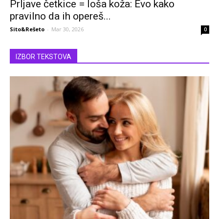
Prljave četkice = loša koža: Evo kako
pravilno da ih opereš...
Sito&Rešeto
-
Mar 30, 2026
0
IZBOR TEKSTOVA