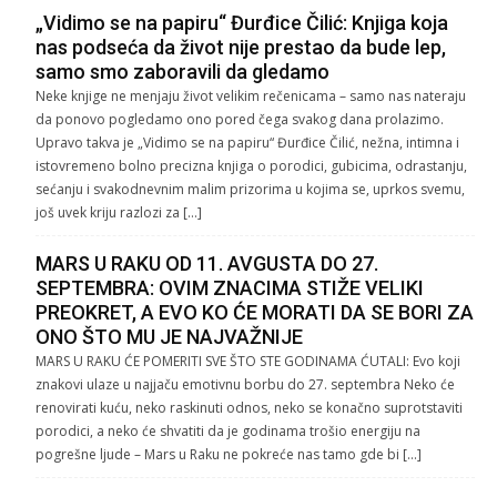
„Vidimo se na papiru“ Đurđice Čilić: Knjiga koja
nas podseća da život nije prestao da bude lep,
samo smo zaboravili da gledamo
Neke knjige ne menjaju život velikim rečenicama – samo nas nateraju
da ponovo pogledamo ono pored čega svakog dana prolazimo.
Upravo takva je „Vidimo se na papiru“ Đurđice Čilić, nežna, intimna i
istovremeno bolno precizna knjiga o porodici, gubicima, odrastanju,
sećanju i svakodnevnim malim prizorima u kojima se, uprkos svemu,
još uvek kriju razlozi za […]
MARS U RAKU OD 11. AVGUSTA DO 27.
SEPTEMBRA: OVIM ZNACIMA STIŽE VELIKI
PREOKRET, A EVO KO ĆE MORATI DA SE BORI ZA
ONO ŠTO MU JE NAJVAŽNIJE
MARS U RAKU ĆE POMERITI SVE ŠTO STE GODINAMA ĆUTALI: Evo koji
znakovi ulaze u najjaču emotivnu borbu do 27. septembra Neko će
renovirati kuću, neko raskinuti odnos, neko se konačno suprotstaviti
porodici, a neko će shvatiti da je godinama trošio energiju na
pogrešne ljude – Mars u Raku ne pokreće nas tamo gde bi […]