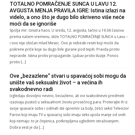
TOTALNO POMRAČENJE SUNCA U LAVU 12.
AVGUSTA MENJA PRAVILA IGRE: Istina izlazi na
videlo, a ono što je dugo bilo skriveno više neće
moći da se ignoriše
Spolja mir. Iznutra haos. U sredu, 12. avgusta, tačno u 19.36 časova
prema našem vremenu, stiže TOTALNO POMRAČENJE SUNCA u Lavu –
i ovo nije običan mlad Mesec. Ovo je nebeski reset koji može da
pokrene priče koje su dugo bile gurane pod tepih. Pravda protiv
nepravde. Istina protiv propagande. Ljubav protiv iluzije. Ponos
protiv […]
Ove „bezazlene“ stvari u spavaćoj sobi mogu da
unište vaš seksualni život – a većina ih
svakodnevno radi
Izgledaju dovoljno nevino, bezazleno, ali ovi svakodnevni predmeti
izazivaju pustoš u seksualnom životu prosečnog para. Proterajte ih iz
svoje spavaće sobe i odmah ste spremni za bolji, češći seks! Televizor
Parovi koji imaju TV u spavaćoj sobi imaju seks upola manje od onih
koji nemaju: to je činjenica, potkrepljena uglednim istraživanjem.
Dobra vest je da […]