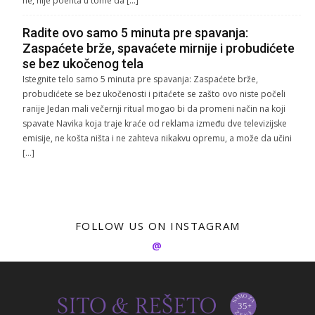
ne, nije poenta u tome da […]
Radite ovo samo 5 minuta pre spavanja:
Zaspaćete brže, spavaćete mirnije i probudićete
se bez ukočenog tela
Istegnite telo samo 5 minuta pre spavanja: Zaspaćete brže,
probudićete se bez ukočenosti i pitaćete se zašto ovo niste počeli
ranije Jedan mali večernji ritual mogao bi da promeni način na koji
spavate Navika koja traje kraće od reklama između dve televizijske
emisije, ne košta ništa i ne zahteva nikakvu opremu, a može da učini
[…]
FOLLOW US ON INSTAGRAM
@