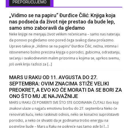
PREPORUČUJEMO
„Vidimo se na papiru“ Đurđice Čilić: Knjiga koja
nas podseća da život nije prestao da bude lep,
samo smo zaboravili da gledamo
Neke knjige ne menjaju život velikim rečenicama – samo nas nateraju
da ponovo pogledamo ono pored čega svakog dana prolazimo.
Upravo takva je „Vidimo se na papiru“ Đurđice Čilić, nežna, intimna i
istovremeno bolno precizna knjiga o porodici, gubicima, odrastanju,
sećanju i svakodnevnim malim prizorima u kojima se, uprkos svemu,
još uvek kriju razlozi za […]
MARS U RAKU OD 11. AVGUSTA DO 27.
SEPTEMBRA: OVIM ZNACIMA STIŽE VELIKI
PREOKRET, A EVO KO ĆE MORATI DA SE BORI ZA
ONO ŠTO MU JE NAJVAŽNIJE
MARS U RAKU ĆE POMERITI SVE ŠTO STE GODINAMA ĆUTALI: Evo koji
znakovi ulaze u najjaču emotivnu borbu do 27. septembra Neko će
renovirati kuću, neko raskinuti odnos, neko se konačno suprotstaviti
porodici, a neko će shvatiti da je godinama trošio energiju na
pogrešne ljude – Mars u Raku ne pokreće nas tamo gde bi […]