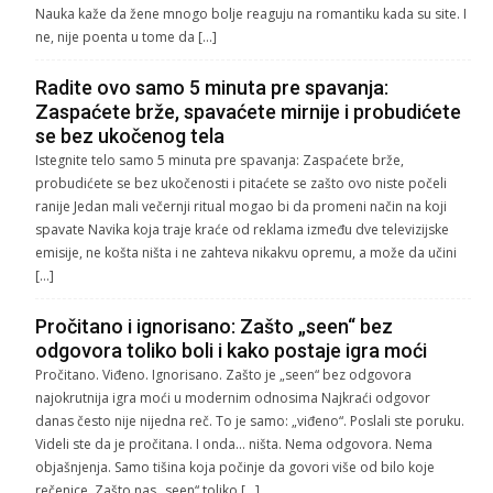
Nauka kaže da žene mnogo bolje reaguju na romantiku kada su site. I
ne, nije poenta u tome da […]
Radite ovo samo 5 minuta pre spavanja:
Zaspaćete brže, spavaćete mirnije i probudićete
se bez ukočenog tela
Istegnite telo samo 5 minuta pre spavanja: Zaspaćete brže,
probudićete se bez ukočenosti i pitaćete se zašto ovo niste počeli
ranije Jedan mali večernji ritual mogao bi da promeni način na koji
spavate Navika koja traje kraće od reklama između dve televizijske
emisije, ne košta ništa i ne zahteva nikakvu opremu, a može da učini
[…]
Pročitano i ignorisano: Zašto „seen“ bez
odgovora toliko boli i kako postaje igra moći
Pročitano. Viđeno. Ignorisano. Zašto je „seen“ bez odgovora
najokrutnija igra moći u modernim odnosima Najkraći odgovor
danas često nije nijedna reč. To je samo: „viđeno“. Poslali ste poruku.
Videli ste da je pročitana. I onda… ništa. Nema odgovora. Nema
objašnjenja. Samo tišina koja počinje da govori više od bilo koje
rečenice. Zašto nas „seen“ toliko […]