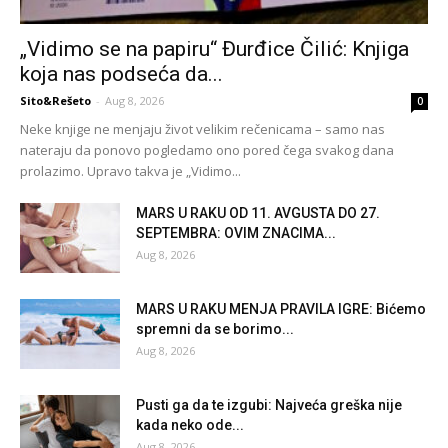
„Vidimo se na papiru“ Đurđice Čilić: Knjiga
koja nas podseća da...
Sito&Rešeto
-
Aug 8, 2026
0
Neke knjige ne menjaju život velikim rečenicama – samo nas
nateraju da ponovo pogledamo ono pored čega svakog dana
prolazimo. Upravo takva je „Vidimo...
MARS U RAKU OD 11. AVGUSTA DO 27.
SEPTEMBRA: OVIM ZNACIMA...
Aug 8, 2026
MARS U RAKU MENJA PRAVILA IGRE: Bićemo
spremni da se borimo...
Aug 8, 2026
Pusti ga da te izgubi: Najveća greška nije
kada neko ode...
Aug 8, 2026