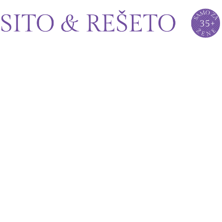
Sito&Rešeto