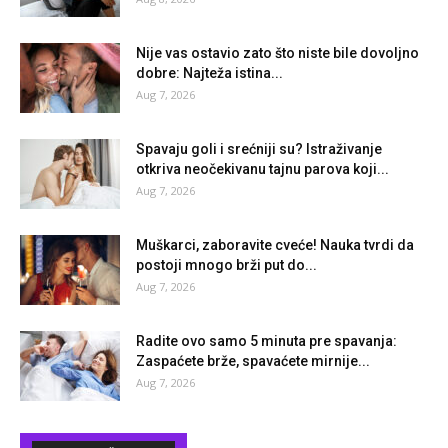
Nije vas ostavio zato što niste bile dovoljno
dobre: Najteža istina...
Aug 7, 2026
Spavaju goli i srećniji su? Istraživanje
otkriva neočekivanu tajnu parova koji...
Aug 7, 2026
Muškarci, zaboravite cveće! Nauka tvrdi da
postoji mnogo brži put do...
Aug 7, 2026
Radite ovo samo 5 minuta pre spavanja:
Zaspaćete brže, spavaćete mirnije...
Aug 7, 2026