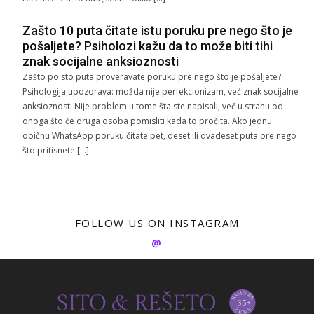
Zašto 10 puta čitate istu poruku pre nego što je
pošaljete? Psiholozi kažu da to može biti tihi
znak socijalne anksioznosti
Zašto po sto puta proveravate poruku pre nego što je pošaljete?
Psihologija upozorava: možda nije perfekcionizam, već znak socijalne
anksioznosti Nije problem u tome šta ste napisali, već u strahu od
onoga što će druga osoba pomisliti kada to pročita. Ako jednu
običnu WhatsApp poruku čitate pet, deset ili dvadeset puta pre nego
što pritisnete […]
FOLLOW US ON INSTAGRAM
@