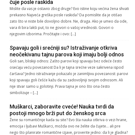
čuje posle raskida
Mislite da vas je ostavio zbog druge? Evo istine koju većina žena shvati
prekasno Najveća greška posle raskida? Da pomislite da je otišao
zato što vi niste bile dovoljno dobre. Ne, draga. Ako je umeo da ode,
vara ili bira lakši put, to ne govori o vašoj vrednosti. Govori o
njegovim izborima. Pročitajte i ovo: […]
Spavaju goli i srećniji su? Istraživanje otkriva
neočekivanu tajnu parova koji imaju bolji odnos
Goli san, bliskiji odnos: Zašto parovi koji spavaju bez odeće često
osećaju veću povezanost Da li je tajna srećne veze sakrivena ispod
čaršava? Jedno istraživanje pokazalo je zanimljivu povezanost: parovi
koji spavaju goli češće kažu da su zadovoljniji svojim odnosom. Ali
nije stvar samo u golotinji. Prava tajna je ono što ona često
simbolizuje – […]
Muškarci, zaboravite cveće! Nauka tvrdi da
postoji mnogo brži put do ženskog srca
Žene su romantičnije kada su site? Evo šta nauka otkriva o vezi hrane,
emocija i ljubavi Muškarci, možda ovo ne želite da čujete… ali pre
nego što planirate romantične izjave, proverite jedno: da li je gladna?