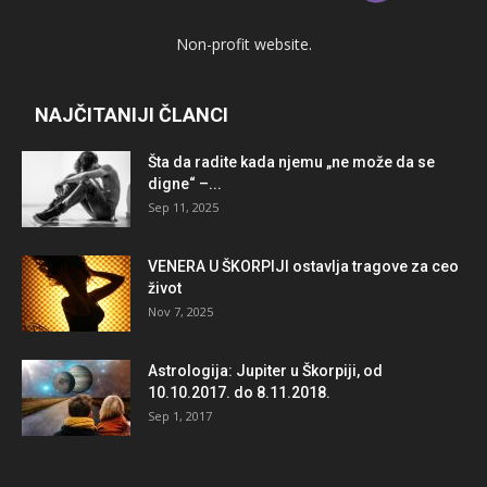
Non-profit website.
NAJČITANIJI ČLANCI
Šta da radite kada njemu „ne može da se
digne“ –...
Sep 11, 2025
VENERA U ŠKORPIJI ostavlja tragove za ceo
život
Nov 7, 2025
Astrologija: Jupiter u Škorpiji, od
10.10.2017. do 8.11.2018.
Sep 1, 2017