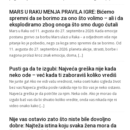
MARS U RAKU MENJA PRAVILA IGRE: Bićemo
spremni da se borimo za ono što volimo – ali i da
eksplodiramo zbog onoga što smo dugo ćutali
Mars u Raku od 11. avgusta do 27. septembra 2026: Kada emocije
postanu gorivo za borbu Mars ulazi u Raka – a odjednom više nije
pitanje ko je pobedio, nego za koga smo spremni da se borimo. Od
11. avgusta do 27. septembra 2026. planeta akcije, strasti, borbe i
nagona prolazi kroz znak emocija, doma, […]
Pusti ga da te izgubi: Najveća greška nije kada
neko ode – već kada ti zaboraviš koliko vrediš
Ne jurite ga! Ako ne vidi vašu vrednost, neka oseti kako izgleda život
bez vas Najveća greška posle raskida nije to što vas je neko ostavio.
Najveća greška je da potrčite za njim. Neka ode. Ako je morao da
izgubi baš vas da bi shvatio koliko vredite, onda vas nikada nije ni
video onako kako […]
Nije vas ostavio zato što niste bile dovoljno
dobre: Najteža istina koju svaka žena mora da