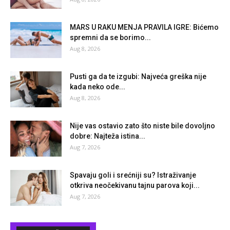
MARS U RAKU MENJA PRAVILA IGRE: Bićemo
spremni da se borimo...
Aug 8, 2026
Pusti ga da te izgubi: Najveća greška nije
kada neko ode...
Aug 8, 2026
Nije vas ostavio zato što niste bile dovoljno
dobre: Najteža istina...
Aug 7, 2026
Spavaju goli i srećniji su? Istraživanje
otkriva neočekivanu tajnu parova koji...
Aug 7, 2026