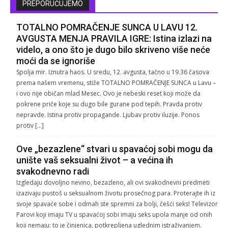
PREPORUČUJEMO
TOTALNO POMRAČENJE SUNCA U LAVU 12.
AVGUSTA MENJA PRAVILA IGRE: Istina izlazi na
videlo, a ono što je dugo bilo skriveno više neće
moći da se ignoriše
Spolja mir. Iznutra haos. U sredu, 12. avgusta, tačno u 19.36 časova
prema našem vremenu, stiže TOTALNO POMRAČENJE SUNCA u Lavu –
i ovo nije običan mlad Mesec. Ovo je nebeski reset koji može da
pokrene priče koje su dugo bile gurane pod tepih. Pravda protiv
nepravde. Istina protiv propagande. Ljubav protiv iluzije. Ponos
protiv […]
Ove „bezazlene“ stvari u spavaćoj sobi mogu da
unište vaš seksualni život – a većina ih
svakodnevno radi
Izgledaju dovoljno nevino, bezazleno, ali ovi svakodnevni predmeti
izazivaju pustoš u seksualnom životu prosečnog para. Proterajte ih iz
svoje spavaće sobe i odmah ste spremni za bolji, češći seks! Televizor
Parovi koji imaju TV u spavaćoj sobi imaju seks upola manje od onih
koji nemaju: to je činjenica, potkrepljena uglednim istraživanjem.