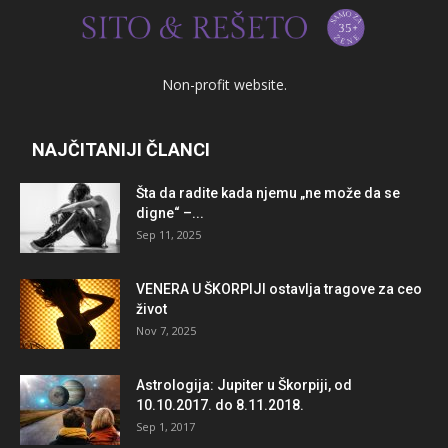
Non-profit website.
NAJČITANIJI ČLANCI
Šta da radite kada njemu „ne može da se
digne“ –...
Sep 11, 2025
VENERA U ŠKORPIJI ostavlja tragove za ceo
život
Nov 7, 2025
Astrologija: Jupiter u Škorpiji, od
10.10.2017. do 8.11.2018.
Sep 1, 2017