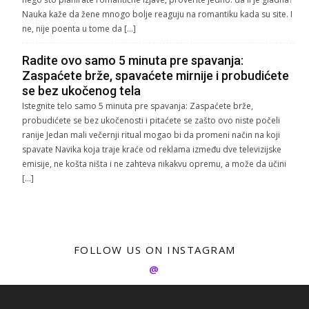
Nauka kaže da žene mnogo bolje reaguju na romantiku kada su site. I
ne, nije poenta u tome da […]
Radite ovo samo 5 minuta pre spavanja:
Zaspaćete brže, spavaćete mirnije i probudićete
se bez ukočenog tela
Istegnite telo samo 5 minuta pre spavanja: Zaspaćete brže,
probudićete se bez ukočenosti i pitaćete se zašto ovo niste počeli
ranije Jedan mali večernji ritual mogao bi da promeni način na koji
spavate Navika koja traje kraće od reklama između dve televizijske
emisije, ne košta ništa i ne zahteva nikakvu opremu, a može da učini
[…]
FOLLOW US ON INSTAGRAM
@