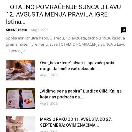
TOTALNO POMRAČENJE SUNCA U LAVU
12. AVGUSTA MENJA PRAVILA IGRE:
Istina...
Sito&Rešeto
-
Aug 8, 2026
0
Spolja mir. Iznutra haos. U sredu, 12. avgusta, tačno u 19.36 časova
prema našem vremenu, stiže TOTALNO POMRAČENJE SUNCA u Lavu
– i ovo nije...
Ove „bezazlene“ stvari u spavaćoj sobi
mogu da unište vaš seksualni...
Aug 8, 2026
„Vidimo se na papiru“ Đurđice Čilić: Knjiga
koja nas podseća da...
Aug 8, 2026
MARS U RAKU OD 11. AVGUSTA DO 27.
SEPTEMBRA: OVIM ZNACIMA...
Aug 8, 2026