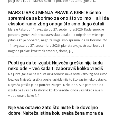
pogrešne ljude – Mars u Raku ne pokreće nas tamo gde bi […]
MARS U RAKU MENJA PRAVILA IGRE: Bićemo
spremni da se borimo za ono što volimo – ali i da
eksplodiramo zbog onoga što smo dugo ćutali
Mars u Raku od 11. avgusta do 27. septembra 2026: Kada emocije
postanu gorivo za borbu Mars ulazi u Raka – a odjednom više nije
pitanje ko je pobedio, nego za koga smo spremni da se borimo. Od
11. avgusta do 27. septembra 2026. planeta akcije, strasti, borbe i
nagona prolazi kroz znak emocija, doma, […]
Pusti ga da te izgubi: Najveća greška nije kada
neko ode – već kada ti zaboraviš koliko vrediš
Ne jurite ga! Ako ne vidi vašu vrednost, neka oseti kako izgleda život
bez vas Najveća greška posle raskida nije to što vas je neko ostavio.
Najveća greška je da potrčite za njim. Neka ode. Ako je morao da
izgubi baš vas da bi shvatio koliko vredite, onda vas nikada nije ni
video onako kako […]
Nije vas ostavio zato što niste bile dovoljno
dobre: Najteža istina koju svaka žena mora da