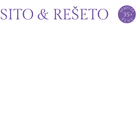
Sito&Rešeto