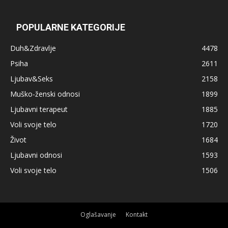
POPULARNE KATEGORIJE
Duh&Zdravlje
4478
Psiha
2611
Ljubav&Seks
2158
Muško-ženski odnosi
1899
Ljubavni terapeut
1885
Voli svoje telo
1720
Život
1684
Ljubavni odnosi
1593
Voli svoje telo
1506
Oglašavanje
Kontakt