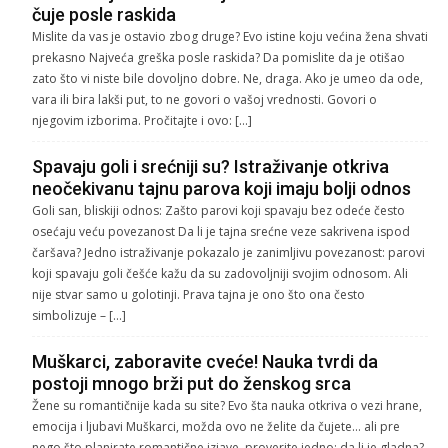
čuje posle raskida
Mislite da vas je ostavio zbog druge? Evo istine koju većina žena shvati
prekasno Najveća greška posle raskida? Da pomislite da je otišao
zato što vi niste bile dovoljno dobre. Ne, draga. Ako je umeo da ode,
vara ili bira lakši put, to ne govori o vašoj vrednosti. Govori o
njegovim izborima. Pročitajte i ovo: […]
Spavaju goli i srećniji su? Istraživanje otkriva
neočekivanu tajnu parova koji imaju bolji odnos
Goli san, bliskiji odnos: Zašto parovi koji spavaju bez odeće često
osećaju veću povezanost Da li je tajna srećne veze sakrivena ispod
čaršava? Jedno istraživanje pokazalo je zanimljivu povezanost: parovi
koji spavaju goli češće kažu da su zadovoljniji svojim odnosom. Ali
nije stvar samo u golotinji. Prava tajna je ono što ona često
simbolizuje – […]
Muškarci, zaboravite cveće! Nauka tvrdi da
postoji mnogo brži put do ženskog srca
Žene su romantičnije kada su site? Evo šta nauka otkriva o vezi hrane,
emocija i ljubavi Muškarci, možda ovo ne želite da čujete… ali pre
nego što planirate romantične izjave, proverite jedno: da li je gladna?