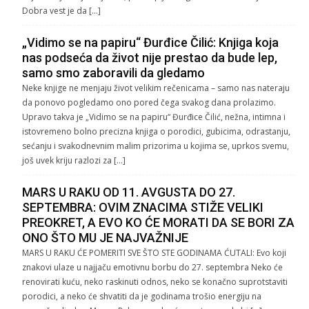
Dobra vest je da […]
„Vidimo se na papiru“ Đurđice Čilić: Knjiga koja
nas podseća da život nije prestao da bude lep,
samo smo zaboravili da gledamo
Neke knjige ne menjaju život velikim rečenicama – samo nas nateraju
da ponovo pogledamo ono pored čega svakog dana prolazimo.
Upravo takva je „Vidimo se na papiru“ Đurđice Čilić, nežna, intimna i
istovremeno bolno precizna knjiga o porodici, gubicima, odrastanju,
sećanju i svakodnevnim malim prizorima u kojima se, uprkos svemu,
još uvek kriju razlozi za […]
MARS U RAKU OD 11. AVGUSTA DO 27.
SEPTEMBRA: OVIM ZNACIMA STIŽE VELIKI
PREOKRET, A EVO KO ĆE MORATI DA SE BORI ZA
ONO ŠTO MU JE NAJVAŽNIJE
MARS U RAKU ĆE POMERITI SVE ŠTO STE GODINAMA ĆUTALI: Evo koji
znakovi ulaze u najjaču emotivnu borbu do 27. septembra Neko će
renovirati kuću, neko raskinuti odnos, neko se konačno suprotstaviti
porodici, a neko će shvatiti da je godinama trošio energiju na