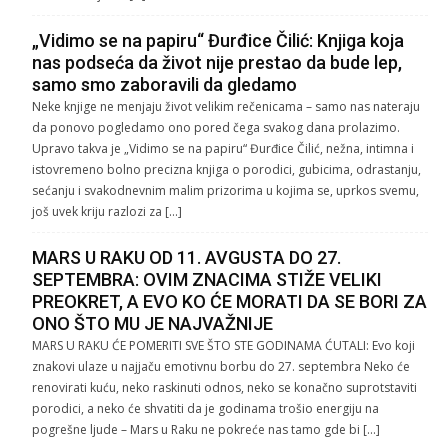
„Vidimo se na papiru“ Đurđice Čilić: Knjiga koja
nas podseća da život nije prestao da bude lep,
samo smo zaboravili da gledamo
Neke knjige ne menjaju život velikim rečenicama – samo nas nateraju
da ponovo pogledamo ono pored čega svakog dana prolazimo.
Upravo takva je „Vidimo se na papiru“ Đurđice Čilić, nežna, intimna i
istovremeno bolno precizna knjiga o porodici, gubicima, odrastanju,
sećanju i svakodnevnim malim prizorima u kojima se, uprkos svemu,
još uvek kriju razlozi za […]
MARS U RAKU OD 11. AVGUSTA DO 27.
SEPTEMBRA: OVIM ZNACIMA STIŽE VELIKI
PREOKRET, A EVO KO ĆE MORATI DA SE BORI ZA
ONO ŠTO MU JE NAJVAŽNIJE
MARS U RAKU ĆE POMERITI SVE ŠTO STE GODINAMA ĆUTALI: Evo koji
znakovi ulaze u najjaču emotivnu borbu do 27. septembra Neko će
renovirati kuću, neko raskinuti odnos, neko se konačno suprotstaviti
porodici, a neko će shvatiti da je godinama trošio energiju na
pogrešne ljude – Mars u Raku ne pokreće nas tamo gde bi […]