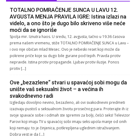
TOTALNO POMRAČENJE SUNCA U LAVU 12.
AVGUSTA MENJA PRAVILA IGRE: Istina izlazi na
videlo, a ono što je dugo bilo skriveno više neće
moći da se ignoriše
Spolja mir. Iznutra haos. U sredu, 12. avgusta, tačno u 19.36 časova
prema našem vremenu, stiže TOTALNO POMRAČENJE SUNCA u Lavu –
i ovo nije običan mlad Mesec. Ovo je nebeski reset koji može da
pokrene priče koje su dugo bile gurane pod tepih. Pravda protiv
nepravde. Istina protiv propagande. Ljubav protiv iluzije. Ponos
protiv […]
Ove „bezazlene“ stvari u spavaćoj sobi mogu da
unište vaš seksualni život – a većina ih
svakodnevno radi
Izgledaju dovoljno nevino, bezazleno, ali ovi svakodnevni predmeti
izazivaju pustoš u seksualnom životu prosečnog para. Proterajte ih iz
svoje spavaće sobe i odmah ste spremni za bolji, češći seks! Televizor
Parovi koji imaju TV u spavaćoj sobi imaju seks upola manje od onih
koji nemaju: to je činjenica, potkrepljena uglednim istraživanjem.
Dobra vest je da […]