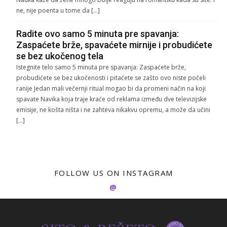
ne, nije poenta u tome da […]
Radite ovo samo 5 minuta pre spavanja:
Zaspaćete brže, spavaćete mirnije i probudićete
se bez ukočenog tela
Istegnite telo samo 5 minuta pre spavanja: Zaspaćete brže,
probudićete se bez ukočenosti i pitaćete se zašto ovo niste počeli
ranije Jedan mali večernji ritual mogao bi da promeni način na koji
spavate Navika koja traje kraće od reklama između dve televizijske
emisije, ne košta ništa i ne zahteva nikakvu opremu, a može da učini
[…]
FOLLOW US ON INSTAGRAM
@