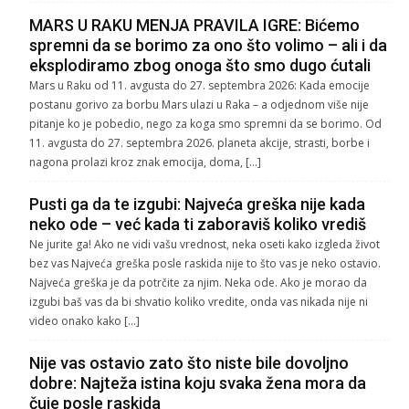
MARS U RAKU MENJA PRAVILA IGRE: Bićemo
spremni da se borimo za ono što volimo – ali i da
eksplodiramo zbog onoga što smo dugo ćutali
Mars u Raku od 11. avgusta do 27. septembra 2026: Kada emocije
postanu gorivo za borbu Mars ulazi u Raka – a odjednom više nije
pitanje ko je pobedio, nego za koga smo spremni da se borimo. Od
11. avgusta do 27. septembra 2026. planeta akcije, strasti, borbe i
nagona prolazi kroz znak emocija, doma, […]
Pusti ga da te izgubi: Najveća greška nije kada
neko ode – već kada ti zaboraviš koliko vrediš
Ne jurite ga! Ako ne vidi vašu vrednost, neka oseti kako izgleda život
bez vas Najveća greška posle raskida nije to što vas je neko ostavio.
Najveća greška je da potrčite za njim. Neka ode. Ako je morao da
izgubi baš vas da bi shvatio koliko vredite, onda vas nikada nije ni
video onako kako […]
Nije vas ostavio zato što niste bile dovoljno
dobre: Najteža istina koju svaka žena mora da
čuje posle raskida