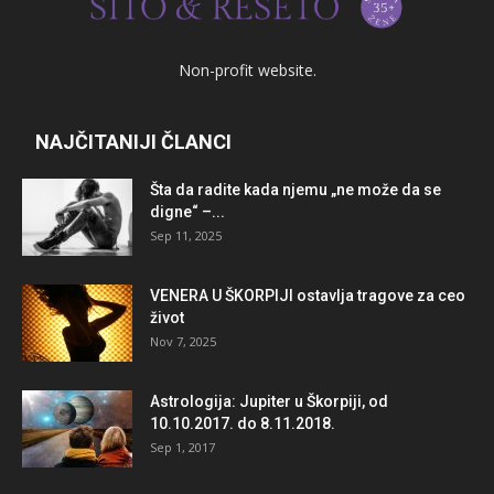
Non-profit website.
NAJČITANIJI ČLANCI
Šta da radite kada njemu „ne može da se
digne“ –...
Sep 11, 2025
VENERA U ŠKORPIJI ostavlja tragove za ceo
život
Nov 7, 2025
Astrologija: Jupiter u Škorpiji, od
10.10.2017. do 8.11.2018.
Sep 1, 2017