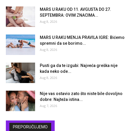
MARS U RAKU OD 11. AVGUSTA DO 27.
SEPTEMBRA: OVIM ZNACIMA...
Aug 8, 2026
MARS U RAKU MENJA PRAVILA IGRE: Bićemo
spremni da se borimo...
Aug 8, 2026
Pusti ga da te izgubi: Najveća greška nije
kada neko ode...
Aug 8, 2026
Nije vas ostavio zato što niste bile dovoljno
dobre: Najteža istina...
Aug 7, 2026
PREPORUČUJEMO