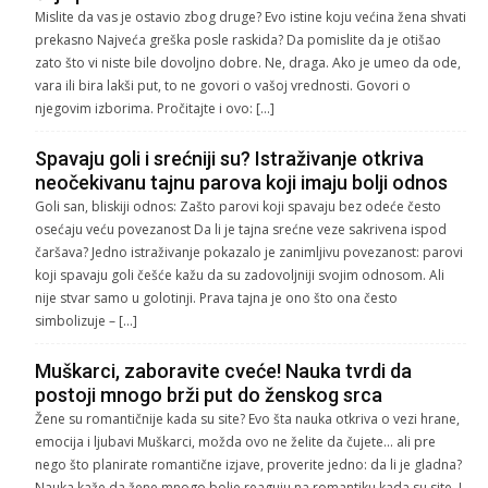
Mislite da vas je ostavio zbog druge? Evo istine koju većina žena shvati
prekasno Najveća greška posle raskida? Da pomislite da je otišao
zato što vi niste bile dovoljno dobre. Ne, draga. Ako je umeo da ode,
vara ili bira lakši put, to ne govori o vašoj vrednosti. Govori o
njegovim izborima. Pročitajte i ovo: […]
Spavaju goli i srećniji su? Istraživanje otkriva
neočekivanu tajnu parova koji imaju bolji odnos
Goli san, bliskiji odnos: Zašto parovi koji spavaju bez odeće često
osećaju veću povezanost Da li je tajna srećne veze sakrivena ispod
čaršava? Jedno istraživanje pokazalo je zanimljivu povezanost: parovi
koji spavaju goli češće kažu da su zadovoljniji svojim odnosom. Ali
nije stvar samo u golotinji. Prava tajna je ono što ona često
simbolizuje – […]
Muškarci, zaboravite cveće! Nauka tvrdi da
postoji mnogo brži put do ženskog srca
Žene su romantičnije kada su site? Evo šta nauka otkriva o vezi hrane,
emocija i ljubavi Muškarci, možda ovo ne želite da čujete… ali pre
nego što planirate romantične izjave, proverite jedno: da li je gladna?
Nauka kaže da žene mnogo bolje reaguju na romantiku kada su site. I