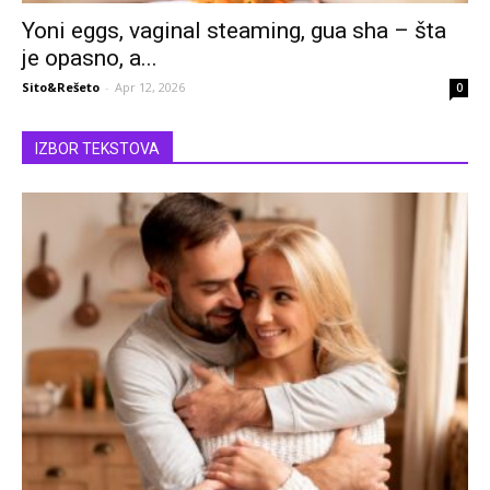
Yoni eggs, vaginal steaming, gua sha – šta
je opasno, a...
Sito&Rešeto
-
Apr 12, 2026
0
IZBOR TEKSTOVA