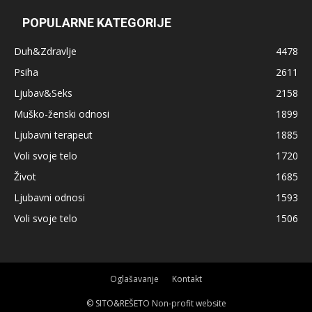
POPULARNE KATEGORIJE
Duh&Zdravlje
4478
Psiha
2611
Ljubav&Seks
2158
Muško-ženski odnosi
1899
Ljubavni terapeut
1885
Voli svoje telo
1720
Život
1685
Ljubavni odnosi
1593
Voli svoje telo
1506
Oglašavanje
Kontakt
© SITO&REŠETO Non-profit website