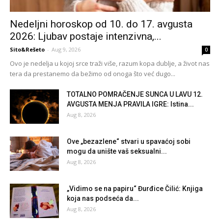
Nedeljni horoskop od 10. do 17. avgusta
2026: Ljubav postaje intenzivna,...
Sito&Rešeto
-
Aug 9, 2026
0
Ovo je nedelja u kojoj srce traži više, razum kopa dublje, a život nas
tera da prestanemo da bežimo od onoga što već dugo...
TOTALNO POMRAČENJE SUNCA U LAVU 12.
AVGUSTA MENJA PRAVILA IGRE: Istina...
Aug 8, 2026
Ove „bezazlene“ stvari u spavaćoj sobi
mogu da unište vaš seksualni...
Aug 8, 2026
„Vidimo se na papiru“ Đurđice Čilić: Knjiga
koja nas podseća da...
Aug 8, 2026