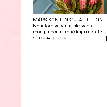
MARS KONJUNKCIJA PLUTON:
Nesalomiva volja, skrivena
manipulacija i moć koju morate...
Sito&Rešeto
-
Jan 27, 2026