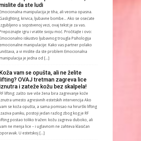
mislite da ste ludi
Emocionalna manipulacija je tiha, ali veoma opasna.
Gaslighting, krivica, ljubavne bombe… Ako se osećate
izgubljeno u sopstvenoj vezi, ovaj tekst je za vas.
Prepoznajte igru i vratite svoju moć. Pročitajte i ovo:
Emocionalno iskustvo ljubavnog trougla Psihologija
emocionalne manipulacije: Kako vas partner polako
uništava, a vi mislite da ste problem Emocionalna
manipulacija je jedna od […]
Koža vam se opušta, ali ne želite
lifting? OVAJ tretman zagreva lice
iznutra i zateže kožu bez skalpela!
RF lifting: zašto sve više žena bira zagrevanje kože
iznutra umesto agresivnih estetskih intervencija Ako
vam se koža opušta, a sama pomisao na hirurški lifting
izaziva paniku, postoji jedan razlog zbog kog je RF
lifting postao toliko tražen: kožu zagreva duboko, ali
vam ne menja lice – i uglavnom ne zahteva klasičan
oporavak. U estetskoj […]