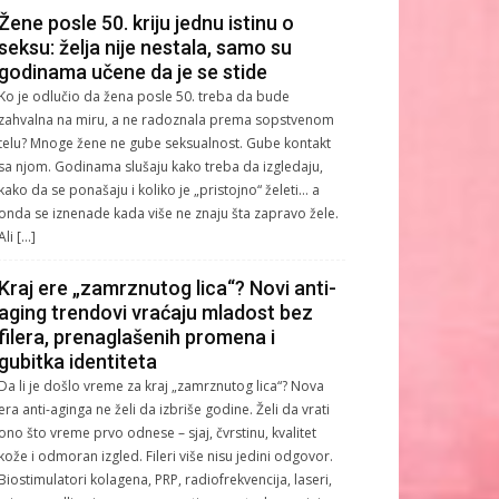
Žene posle 50. kriju jednu istinu o
seksu: želja nije nestala, samo su
godinama učene da je se stide
Ko je odlučio da žena posle 50. treba da bude
zahvalna na miru, a ne radoznala prema sopstvenom
telu? Mnoge žene ne gube seksualnost. Gube kontakt
sa njom. Godinama slušaju kako treba da izgledaju,
kako da se ponašaju i koliko je „pristojno“ želeti… a
onda se iznenade kada više ne znaju šta zapravo žele.
Ali […]
Kraj ere „zamrznutog lica“? Novi anti-
aging trendovi vraćaju mladost bez
filera, prenaglašenih promena i
gubitka identiteta
Da li je došlo vreme za kraj „zamrznutog lica“? Nova
era anti-aginga ne želi da izbriše godine. Želi da vrati
ono što vreme prvo odnese – sjaj, čvrstinu, kvalitet
kože i odmoran izgled. Fileri više nisu jedini odgovor.
Biostimulatori kolagena, PRP, radiofrekvencija, laseri,