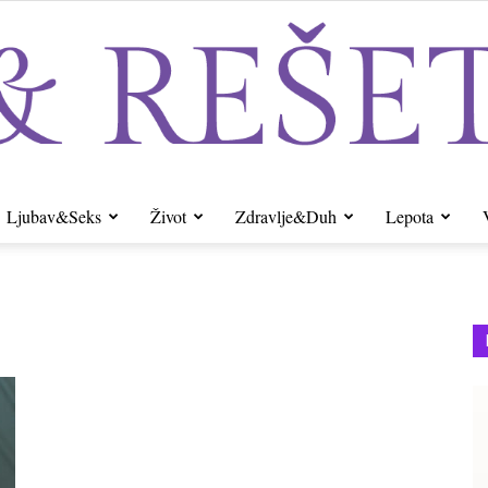
Ljubav&Seks
Život
Zdravlje&Duh
Lepota
Sito&Rešeto