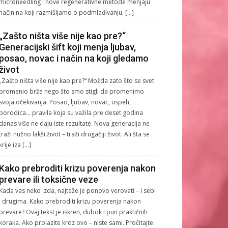
microneedling i nove regenerativne metode menjaju
način na koji razmišljamo o podmlađivanju. […]
„Zašto ništa više nije kao pre?“
Generacijski šift koji menja ljubav,
posao, novac i način na koji gledamo
život
„Zašto ništa više nije kao pre?“ Možda zato što se svet
promenio brže nego što smo stigli da promenimo
svoja očekivanja. Posao, ljubav, novac, uspeh,
porodica… pravila koja su važila pre deset godina
danas više ne daju iste rezultate. Nova generacija ne
traži nužno lakši život – traži drugačiji život. Ali šta se
krije iza […]
Kako prebroditi krizu poverenja nakon
prevare ili toksične veze
Kada vas neko izda, najteže je ponovo verovati – i sebi
i drugima. Kako prebroditi krizu poverenja nakon
prevare? Ovaj tekst je iskren, dubok i pun praktičnih
koraka. Ako prolazite kroz ovo – niste sami. Pročitajte.