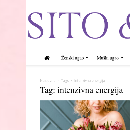
Ženski ugao
Muški ugao
Naslovna
Tags
Intenzivna energija
Tag: intenzivna energija