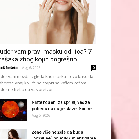
uder vam pravi masku od lica? 7
rešaka zbog kojih pogrešno...
to&Rešeto
-
Aug 6, 2026
0
der vam možda izgleda kao maska – evo kako da
aberete onaj koji će se stopiti sa vašom kožom
der ne treba da vas pretvori...
Niste rođeni za sprint, već za
pobedu na duge staze: Sunce...
Aug 5, 2026
Žene više ne žele da budu
„poželjne“ po muškim pravilima