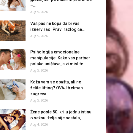
–...
Aug 5, 2026
Vaš pas ne kopa da bi vas
iznervirao: Pravi razlog će...
Aug 5, 2026
Psihologija emocionalne
manipulacije: Kako vas partner
polako uništava, a vi mislite...
Aug 5, 2026
Koža vam se opušta, ali ne
želite lifting? OVAJ tretman
zagreva...
Aug 5, 2026
Žene posle 50. kriju jednu istinu
o seksu: želja nije nestala,...
Aug 4, 2026