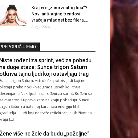
Kraj ere „zamrznutog lica“?
Novi anti-aging trendovi
vraćaju mladost bez filera,...
Aug 4, 2026
PREPORUČUJEMO
Niste rođeni za sprint, već za pobedu
na duge staze: Sunce trigon Saturn
otkriva tajnu ljudi koji ostavljaju trag
Sunce trigon Saturn: Astrološki potpis ljudi koji ne
blistaju preko noći – već grade uspeh koji traje
decenijama Neki ljudi nisu rođeni za sprint. Rođeni su
za maraton. I upravo zato na kraju pobeđuju. Sunce
trigon Saturn u natalnoj karti nosi energiju tihih
graditelja – ljudi koji ne traže reflektore, ali ih život na
kraju […]
Žene više ne žele da budu „poželjne“