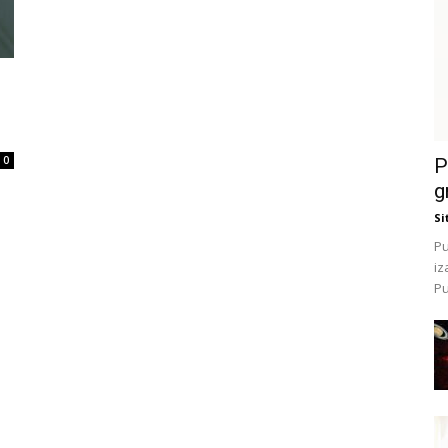
0
P
g
Si
Pu
iz
Pu