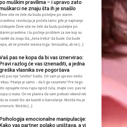
po muškim pravilima – i upravo zato
muškarci ne znaju šta ih je snašlo
Žene više ne žele da budu poželjne po starim
pravilima: revolucija je počela tamo gde je najmanje
očekujete Žene više ne žele da budu poželjne po
starim pravilima. I tu počinje problem za sve koji su
navikli da znaju šta „žena treba“ da bude. Da bude
lepa, ali ne previše svesna toga. Senzualna, ali ne […]
Vaš pas ne kopa da bi vas iznervirao:
Pravi razlog će vas iznenaditi, a jedna
greška vlasnika sve pogoršava
Vaš pas nije “uništio” baštu. On vam je upravo nešto
rekao. Pitanje je samo – da li ga razumete? Pre nego
što opsujete novu rupu ispod ruža, znajte ovo: pas ne
kopa iz inata. On ne planira da vam pokvari vikend niti
da se osveti što ste kasnili iz kancelarije. Možda mu je
prevruće. Možda […]
Psihologija emocionalne manipulacije:
Kako vas partner polako uništava, a vi